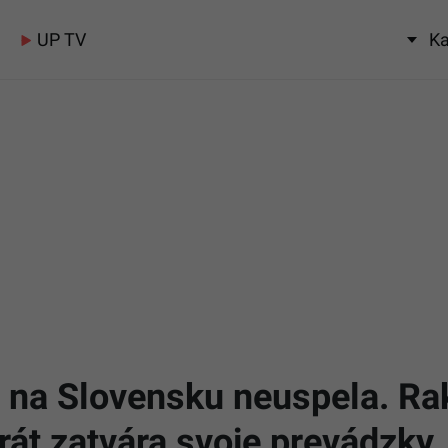
UP TV
Ka
ú, na Slovensku neuspela. R
rát zatvára svoje prevádzky