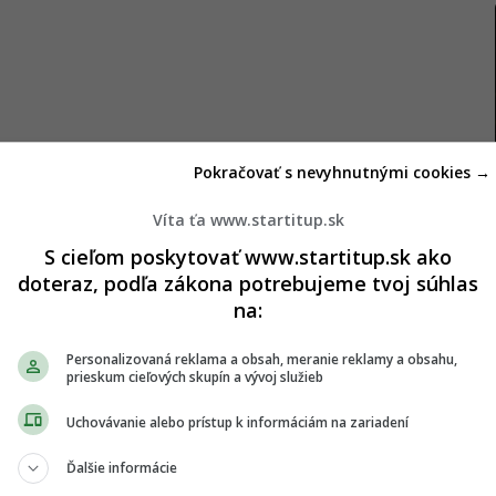
Pokračovať s nevyhnutnými cookies →
Víta ťa www.startitup.sk
S cieľom poskytovať www.startitup.sk ako
doteraz, podľa zákona potrebujeme tvoj súhlas
na:
stačila
Personalizovaná reklama a obsah, meranie reklamy a obsahu,
prieskum cieľových skupín a vývoj služieb
ím pekárenským sieťam s vyše 130-ročnou
Uchovávanie alebo prístup k informáciám na zariadení
 objavila v roku 2022 s ambíciou osloviť zákazníkov
Ďalšie informácie
 a dizajnovými prevádzkami. Zákazníkov lákala na