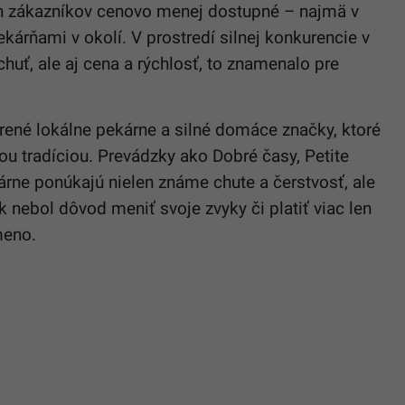
ch zákazníkov cenovo menej dostupné – najmä v
kárňami v okolí. V prostredí silnej konkurencie v
chuť, ale aj cena a rýchlosť, to znamenalo pre
erené lokálne pekárne a silné domáce značky, ktoré
ou tradíciou. Prevádzky ako Dobré časy, Petite
árne ponúkajú nielen známe chute a čerstvosť, ale
k nebol dôvod meniť svoje zvyky či platiť viac len
meno.