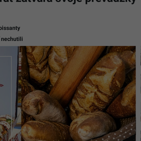
oissanty
nechutili