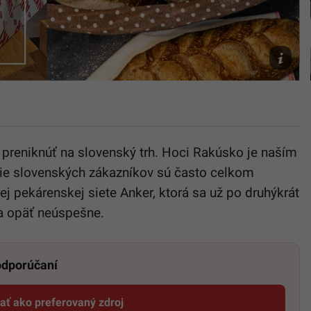
Faceboo
Anker,
Pexels.c
preniknúť na slovenský trh. Hoci Rakúsko je naším
ie slovenských zákazníkov sú často celkom
ej pekárenskej siete Anker, ktorá sa už po druhýkrát
a opäť neúspešne.
 odporúčaní
dať ako preferovaný zdroj
Startitup, odkaz sa otvorí v novom okne