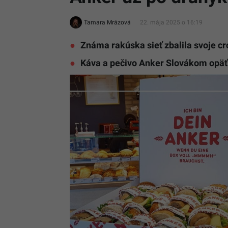
Tamara Mrázová
22. mája 2025 o 16:19
Známa rakúska sieť zbalila svoje cr
Káva a pečivo Anker Slovákom opäť 