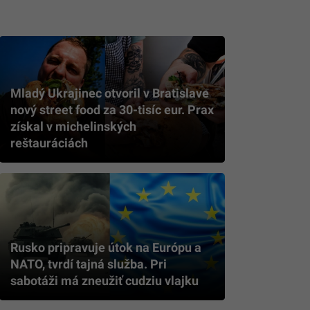
Mladý Ukrajinec otvoril v Bratislave
nový street food za 30-tisíc eur. Prax
získal v michelinských
reštauráciách
Rusko pripravuje útok na Európu a
NATO, tvrdí tajná služba. Pri
sabotáži má zneužiť cudziu vlajku