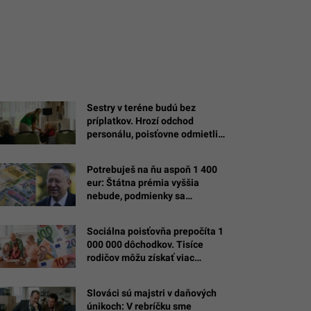
Sestry v teréne budú bez
príplatkov. Hrozí odchod
personálu, poisťovne odmietli
kompenzácie
Potrebuješ na ňu aspoň 1 400
eur: Štátna prémia vyššia
nebude, podmienky sa
sprísňujú
Sociálna poisťovňa prepočíta 1
000 000 dôchodkov. Tisíce
rodičov môžu získať viac
peňazí
Slováci sú majstri v daňových
únikoch: V rebríčku sme