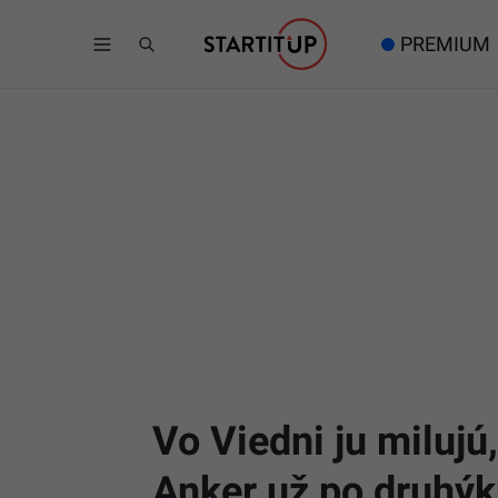
PREMIUM
Vo Viedni ju miluj
Anker už po druhýk