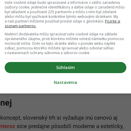
ktívne priestory.
Vaše osobné údaje budú spracúvané a informácie z vášho zariadenia
(súbory cookie, jedinečné identifikátory a ďalšie údaje o zariadení) môžu
byť ukladané a používané 225 partnermi a môžu s nimi byť zdieľané
vorila prvú predajňu v obchodnom centre Nivy a
alebo môžu byť využívané konkrétne týmito webovými stránkami. My
a naši partneri môžeme používať presné údaje o geolokácii.
Pozrite si
V pláne bolo aj rozširovanie cez franšízový model.
zoznam partnerov.
Niektorí dodávatelia môžu spracúvať vaše osobné údaje na základe
oprávneného záujmu, proti ktorému môžete vzniesť námietku pomocou
možností nižšie. Dole na tejto stránke alebo v ponuke webu nájdite
odkaz, pomocou ktorého môžete spravovať alebo odvolať súhlas
v nastaveniach ochrany súkromia a súborov cookie.
 jednorodičom: Prilepšia si tisíce
Súhlasím
pletných rodín
Nastavenia
enej
ý koncept, slovenský trh si vyžaduje inú cenovú aj
Interez
síce predajne pôsobili moderne a esteticky,