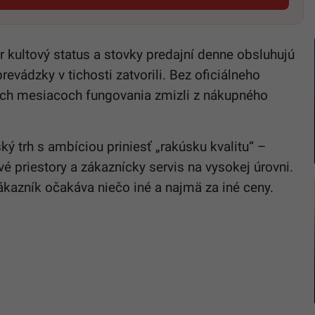
 kultový status a stovky predajní denne obsluhujú
prevádzky v tichosti zatvorili. Bez oficiálneho
kých mesiacoch fungovania zmizli z nákupného
ý trh s ambíciou priniesť „rakúsku kvalitu“ –
ové priestory a zákaznícky servis na vysokej úrovni.
ákazník očakáva niečo iné a najmä za iné ceny.