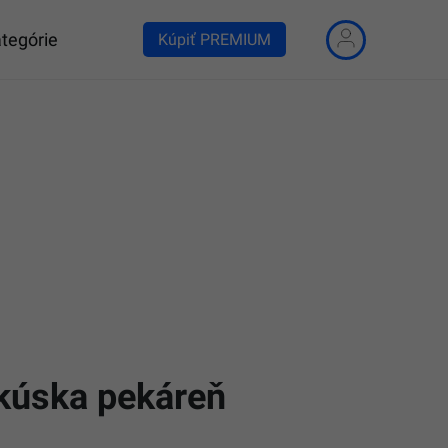
tegórie
Kúpiť PREMIUM
akúska pekáreň