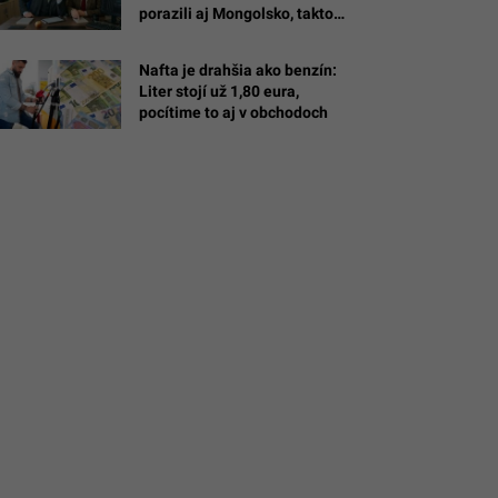
porazili aj Mongolsko, takto
vyzerajú naše praktiky
k
Nafta je drahšia ako benzín:
Liter stojí už 1,80 eura,
om
pocítime to aj v obchodoch