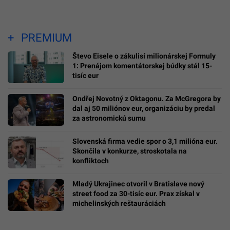
PREMIUM
Števo Eisele o zákulisí milionárskej Formuly
1: Prenájom komentátorskej búdky stál 15-
tisíc eur
Ondřej Novotný z Oktagonu. Za McGregora by
dal aj 50 miliónov eur, organizáciu by predal
za astronomickú sumu
Slovenská firma vedie spor o 3,1 milióna eur.
Skončila v konkurze, stroskotala na
konfliktoch
Mladý Ukrajinec otvoril v Bratislave nový
street food za 30-tisíc eur. Prax získal v
michelinských reštauráciách