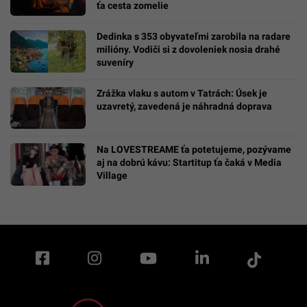
ťa cesta zomelie
Dedinka s 353 obyvateľmi zarobila na radare
milióny. Vodiči si z dovoleniek nosia drahé
suveníry
Zrážka vlaku s autom v Tatrách: Úsek je
uzavretý, zavedená je náhradná doprava
Na LOVESTREAME ťa potetujeme, pozývame
aj na dobrú kávu: Startitup ťa čaká v Media
Village