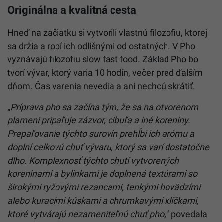
Originálna a kvalitná cesta
Hneď na začiatku si vytvorili vlastnú filozofiu, ktorej
sa držia a robí ich odlišnými od ostatných. V Pho
vyznávajú filozofiu slow fast food. Základ Pho bo
tvorí vývar, ktorý varia 10 hodín, večer pred ďalším
dňom. Čas varenia nevedia a ani nechcú skrátiť.
„
Príprava pho sa začína tým, že sa na otvorenom
plameni pripaľuje zázvor, cibuľa a iné koreniny.
Prepaľovanie týchto surovín prehĺbi ich arómu a
doplní celkovú chuť vývaru, ktorý sa varí dostatočne
dlho. Komplexnosť týchto chutí vytvorených
koreninami a bylinkami je doplnená textúrami so
širokými ryžovými rezancami, tenkými hovädzími
alebo kuracími kúskami a chrumkavými klíčkami,
ktoré vytvárajú nezameniteľnú chuť pho,
“ povedala