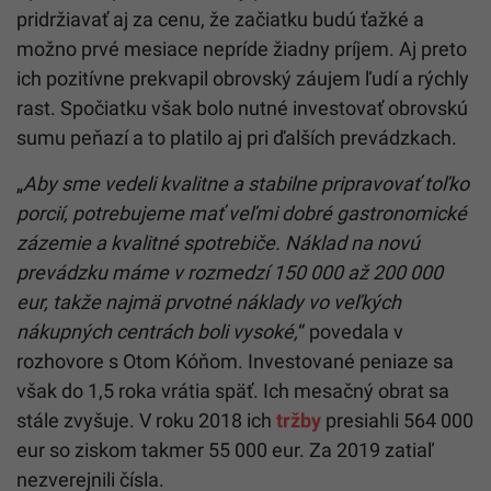
pridržiavať aj za cenu, že začiatku budú ťažké a
možno prvé mesiace nepríde žiadny príjem. Aj preto
ich pozitívne prekvapil obrovský záujem ľudí a rýchly
rast. Spočiatku však bolo nutné investovať obrovskú
sumu peňazí a to platilo aj pri ďalších prevádzkach.
„
Aby sme vedeli kvalitne a stabilne pripravovať toľko
porcií, potrebujeme mať veľmi dobré gastronomické
zázemie a kvalitné spotrebiče. Náklad na novú
prevádzku máme v rozmedzí 150 000 až 200 000
eur, takže najmä prvotné náklady vo veľkých
nákupných centrách boli vysoké,
“ povedala v
rozhovore s Otom Kóňom. Investované peniaze sa
však do 1,5 roka vrátia späť. Ich mesačný obrat sa
stále zvyšuje. V roku 2018 ich
tržby
presiahli 564 000
eur so ziskom takmer 55 000 eur. Za 2019 zatiaľ
nezverejnili čísla.