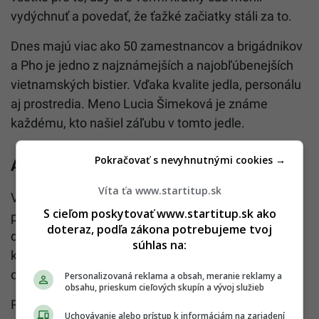
vydýchnuť a povedať, že ťažké začiatky stáli za to.
Dnes majú viac ako 50 zamestnancov a brigádnikov
a Pho je jedno z najznámejších a najobľúbenejších
vietnamských bistier. Vďaka kvalite jedla, personálu
aj prostredia. Meno Lucia Šimeková je známe
každému, kto našiel záľubu v tomto jedle.
Pokračovať s nevyhnutnými cookies →
Autentické vietnamské chute
Víta ťa www.startitup.sk
Vietnam už nie je na Slovensku neznámy pojem. Aj
S cieľom poskytovať www.startitup.sk ako
preto ľudia uveria, že v lacnom fast foode môžu
doteraz, podľa zákona potrebujeme tvoj
dostať niečo, čo by aspoň trochu pripomínalo
súhlas na:
kuchyňu krajiny plnej srdečných ľudí a rozmanitých
chutí.
Personalizovaná reklama a obsah, meranie reklamy a
obsahu, prieskum cieľových skupín a vývoj služieb
Presne preto vznikla reštaurácia PHO. Spája dokopy
Uchovávanie alebo prístup k informáciám na zariadení