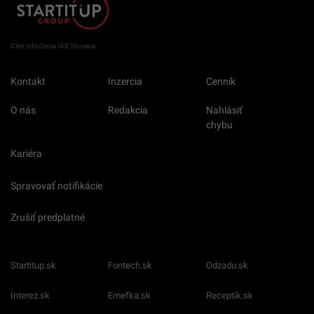
Člen združenia IAB Slovakia
Kontakt
Inzercia
Cenník
O nás
Redakcia
Nahlásiť
chybu
Kariéra
Spravovať notifikácie
Zrušiť predplatné
Startitup.sk
Fontech.sk
Odzadu.sk
Interez.sk
Emefka.sk
Receptik.sk