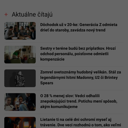
Aktuálne čítajú
Dôchodok už v 20-ke: Generácia Z odmieta
drieť do staroby, zavádza nový trend
Sestry v teréne budú bez príplatkov. Hrozí
odchod personálu, poisťovne odmietli
kompenzácie
Zomrel svetoznámy hudobný velikán. Stál za
legendárnymi hitmi Madonny, U2 či Brintey
Spears
O 28 % menej slov: Vedci odhalili
znepokojujúci trend. Potichu mení spôsob,
akým komunikujeme
Lietanie ti na celé dni ochromí myseľ aj
trávenie. Dve veci rozhodnú o tom, ako veľmi