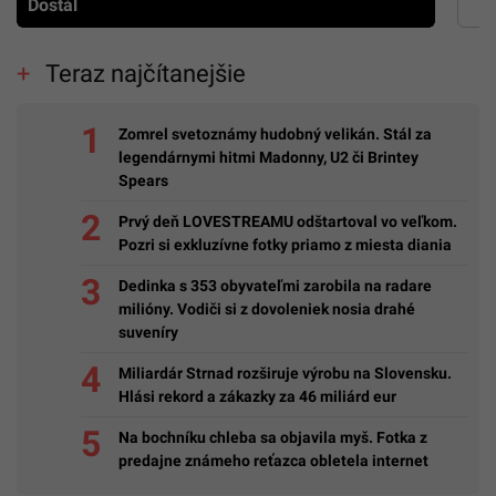
Dostál
Teraz najčítanejšie
Zomrel svetoznámy hudobný velikán. Stál za
legendárnymi hitmi Madonny, U2 či Brintey
Spears
Prvý deň LOVESTREAMU odštartoval vo veľkom.
Pozri si exkluzívne fotky priamo z miesta diania
Dedinka s 353 obyvateľmi zarobila na radare
milióny. Vodiči si z dovoleniek nosia drahé
suveníry
Miliardár Strnad rozširuje výrobu na Slovensku.
Hlási rekord a zákazky za 46 miliárd eur
Na bochníku chleba sa objavila myš. Fotka z
predajne známeho reťazca obletela internet