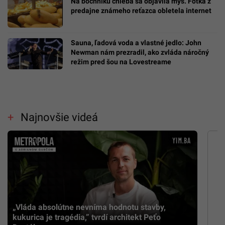
Na bochníku chleba sa objavila myš. Fotka z
predajne známeho reťazca obletela internet
Sauna, ľadová voda a vlastné jedlo: John
Newman nám prezradil, ako zvláda náročný
režim pred šou na Lovestreame
Najnovšie videá
„Vláda absolútne nevníma hodnotu stavby,
kukurica je tragédia,” tvrdí architekt Peťo