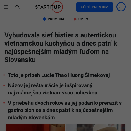
KÚPIŤ PREMIUM
PREMIUM
UP TV
Vybudovala sieť bistier s autentickou
vietnamskou kuchyňou a dnes patrí k
najúspešnejším mladým ľuďom na
Slovensku
Toto je príbeh Lucie Thao Huong Šimekovej
Názov jej reštaurácie je inšpirovaný
najznámejšou vietnamskou polievkou
V priebehu dvoch rokov sa jej podarilo preraziť v
gastro biznise a dnes patrí k najúspešnejším
mladým Slovenkám