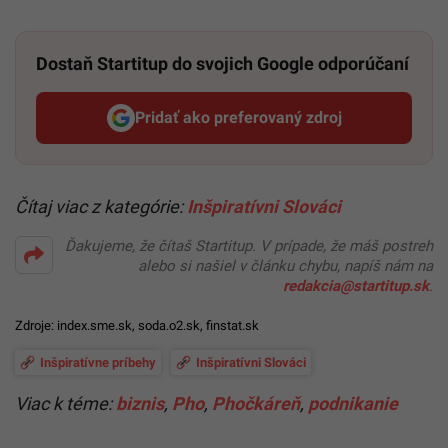
Dostaň Startitup do svojich Google odporúčaní
Pridať ako preferovaný zdroj
Startitup, odkaz sa otvorí v n
Čítaj viac z kategórie:
Inšpiratívni Slováci
Ďakujeme, že čítaš Startitup. V prípade, že máš postreh
alebo si našiel v článku chybu, napíš nám na
redakcia@startitup.sk
.
Zdroje:
index.sme.sk
,
soda.o2.sk
,
finstat.sk
Inšpiratívne príbehy
Inšpiratívni Slováci
Viac k téme:
biznis
,
Pho
,
Phočkáreň
,
podnikanie