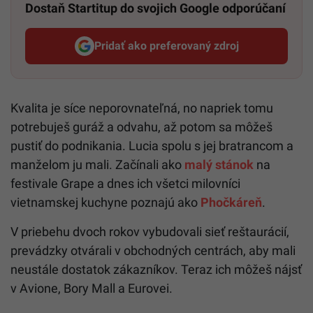
Dostaň Startitup do svojich Google odporúčaní
Pridať ako preferovaný zdroj
Startitup, odkaz sa otvorí v n
Kvalita je síce neporovnateľná, no napriek tomu
potrebuješ guráž a odvahu, až potom sa môžeš
pustiť do podnikania. Lucia spolu s jej bratrancom a
manželom ju mali. Začínali ako
malý stánok
na
festivale Grape a dnes ich všetci milovníci
vietnamskej kuchyne poznajú ako
Phočkáreň
.
V priebehu dvoch rokov vybudovali sieť reštaurácií,
prevádzky otvárali v obchodných centrách, aby mali
neustále dostatok zákazníkov. Teraz ich môžeš nájsť
v Avione, Bory Mall a Eurovei.