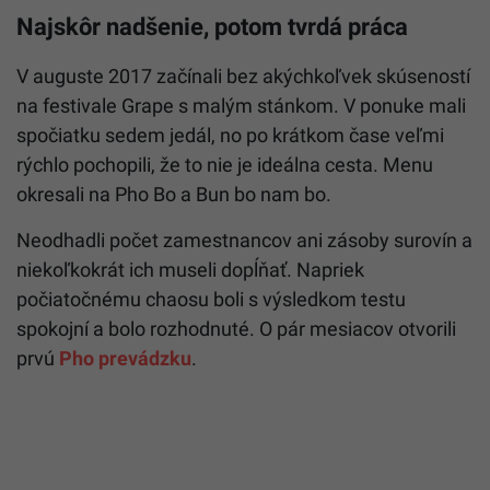
Najskôr nadšenie, potom tvrdá práca
V auguste 2017 začínali bez akýchkoľvek skúseností
na festivale Grape s malým stánkom. V ponuke mali
spočiatku sedem jedál, no po krátkom čase veľmi
rýchlo pochopili, že to nie je ideálna cesta. Menu
okresali na Pho Bo a Bun bo nam bo.
Neodhadli počet zamestnancov ani zásoby surovín a
niekoľkokrát ich museli dopĺňať. Napriek
počiatočnému chaosu boli s výsledkom testu
spokojní a bolo rozhodnuté. O pár mesiacov otvorili
prvú
Pho prevádzku
.