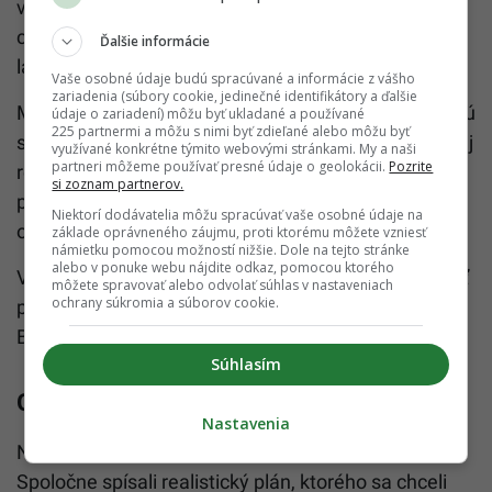
všetko, čo predstavuje Luciinu srdcovú záležitosť:
chute, vône, čerstvé suroviny, ktoré poctivo a s
Ďalšie informácie
láskou pripravuje do jedál.
Vaše osobné údaje budú spracúvané a informácie z vášho
zariadenia (súbory cookie, jedinečné identifikátory a ďalšie
Menu je venované predovšetkým polievke Pho, ktorú
údaje o zariadení) môžu byť ukladané a používané
225 partnermi a môžu s nimi byť zdieľané alebo môžu byť
si môžeš dať na akýkoľvek spôsob. Dostaneš však aj
využívané konkrétne týmito webovými stránkami. My a naši
partneri môžeme používať presné údaje o geolokácii.
Pozrite
rezance, curry, závitky alebo šaláty. Chuť jedla a
si zoznam partnerov.
priestory sú jedinečné, zároveň však zachovávajú
Niektorí dodávatelia môžu spracúvať vaše osobné údaje na
odkaz na pouličné vietnamské stánky.
základe oprávneného záujmu, proti ktorému môžete vzniesť
námietku pomocou možností nižšie. Dole na tejto stránke
alebo v ponuke webu nájdite odkaz, pomocou ktorého
V závislosti od prevádzky dokážu v jeden deň predať
môžete spravovať alebo odvolať súhlas v nastaveniach
ochrany súkromia a súborov cookie.
približne 1 200 jedál. Bestsellerom je Pho za 6,50 a
Bun Bo Nam Bo za 6,90.
Súhlasím
Gastro je o kvalite, nie číslach
Nastavenia
Na počiatku tohto plánu stála Lucia a jej manžel.
Spoločne spísali realistický plán, ktorého sa chceli