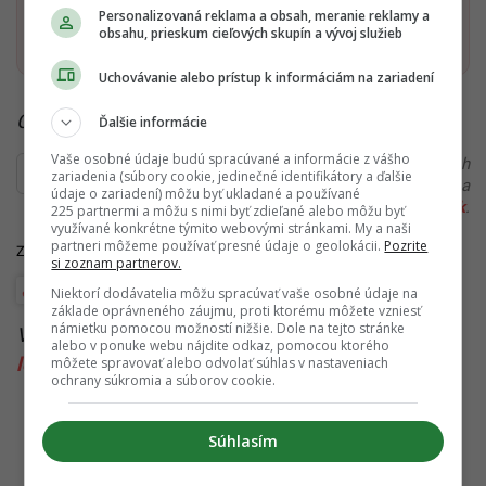
Personalizovaná reklama a obsah, meranie reklamy a
Pridať ako preferovaný zdroj
Startitup, odkaz sa otvorí v n
obsahu, prieskum cieľových skupín a vývoj služieb
Uchovávanie alebo prístup k informáciám na zariadení
Čítaj viac z kategórie:
Cestovanie
Ďalšie informácie
Vaše osobné údaje budú spracúvané a informácie z vášho
Ďakujeme, že čítaš Startitup. V prípade, že máš postreh
zariadenia (súbory cookie, jedinečné identifikátory a ďalšie
alebo si našiel v článku chybu, napíš nám na
údaje o zariadení) môžu byť ukladané a používané
redakcia@startitup.sk
.
225 partnermi a môžu s nimi byť zdieľané alebo môžu byť
využívané konkrétne týmito webovými stránkami. My a naši
partneri môžeme používať presné údaje o geolokácii.
Pozrite
Zdroje:
Pelipecky
,
US News
,
Washington.org
si zoznam partnerov.
Amerika
Kam do zahraničia
Niektorí dodávatelia môžu spracúvať vaše osobné údaje na
základe oprávneného záujmu, proti ktorému môžete vzniesť
námietku pomocou možností nižšie. Dole na tejto stránke
Viac k téme:
2024
,
amerika
,
kultúra
,
lacné letenky
,
alebo v ponuke webu nájdite odkaz, pomocou ktorého
letenky
,
pamiatky
,
usa
,
washington dc
môžete spravovať alebo odvolať súhlas v nastaveniach
ochrany súkromia a súborov cookie.
Súhlasím