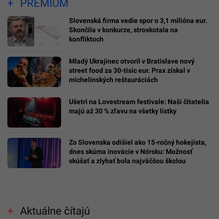
PREMIUM
Slovenská firma vedie spor o 3,1 milióna eur.
Skončila v konkurze, stroskotala na
konfliktoch
Mladý Ukrajinec otvoril v Bratislave nový
street food za 30-tisíc eur. Prax získal v
michelinských reštauráciách
Ušetri na Lovestream festivale: Naši čitatelia
majú až 30 % zľavu na všetky lístky
Zo Slovenska odišiel ako 15-ročný hokejista,
dnes skúma inovácie v Nórsku: Možnosť
skúšať a zlyhať bola najväčšou školou
Aktuálne čítajú