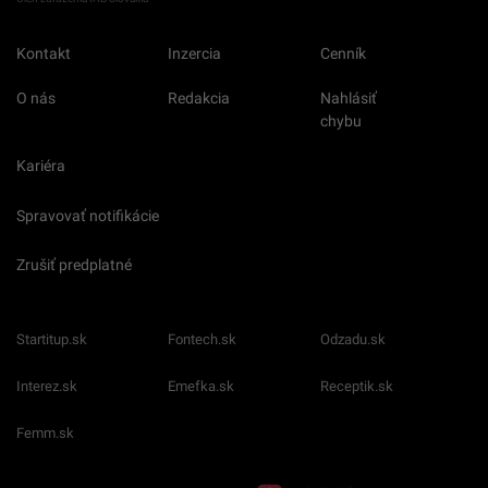
Kontakt
Inzercia
Cenník
O nás
Redakcia
Nahlásiť
chybu
Kariéra
Spravovať notifikácie
Zrušiť predplatné
Startitup.sk
Fontech.sk
Odzadu.sk
Interez.sk
Emefka.sk
Receptik.sk
Femm.sk