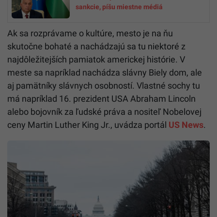
sankcie, píšu miestne médiá
Ak sa rozprávame o kultúre, mesto je na ňu
skutočne bohaté a nachádzajú sa tu niektoré z
najdôležitejších pamiatok americkej histórie. V
meste sa napríklad nachádza slávny Biely dom, ale
aj pamätníky slávnych osobností. Vlastné sochy tu
má napríklad 16. prezident USA Abraham Lincoln
alebo bojovník za ľudské práva a nositeľ Nobelovej
ceny Martin Luther King Jr., uvádza portál
US News
.