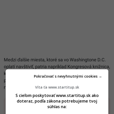
Medzi ďalšie miesta, ktoré sa vo Washingtone D.C.
oplatí navštíviť, patria napríklad Kongresová knižnica,
ktorá je najväčšou knižnicou na svete a obsahuje
Pokračovať s nevyhnutnými cookies →
približne 1 350 kilometrov políc, ale aj
novopostavený pamätník Dwighta D. Eisenhowera.
Víta ťa www.startitup.sk
S cieľom poskytovať www.startitup.sk ako
doteraz, podľa zákona potrebujeme tvoj
Dostaň Startitup do svojich Google odporúčaní
súhlas na: