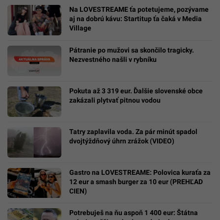
Na LOVESTREAME ťa potetujeme, pozývame
aj na dobrú kávu: Startitup ťa čaká v Media
Village
Pátranie po mužovi sa skončilo tragicky.
Nezvestného našli v rybníku
Pokuta až 3 319 eur. Ďalšie slovenské obce
zakázali plytvať pitnou vodou
Tatry zaplavila voda. Za pár minút spadol
dvojtýždňový úhrn zrážok (VIDEO)
Gastro na LOVESTREAME: Polovica kuraťa za
12 eur a smash burger za 10 eur (PREHĽAD
CIEN)
Potrebuješ na ňu aspoň 1 400 eur: Štátna