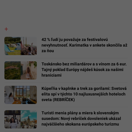
42 % ľudí ju považuje za festivalovú
nevyhnutnosť. Karimatka v ankete skončila až
za ňou
Toskánsko bez miliardárov a s vínom za 6 eur.
Tajný poklad Európy nájdeš kúsok za našimi
hraniciami
Kúpeľňa v kaplnke a trek za gorilami: Svetová
elita spí v týchto 10 najluxusnejších hoteloch
sveta (REBRÍČEK)
Turisti menia plány a miera k slovenským
susedom: Nový rebríček dovoleniek ukázal
najväčšieho skokana európskeho turizmu