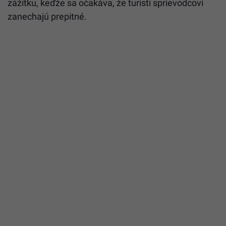
zážitku, keďže sa očakáva, že turisti sprievodcovi
zanechajú prepitné.