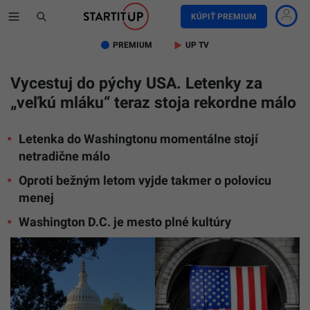
KÚPIŤ PREMIUM
PREMIUM
UP TV
Vycestuj do pýchy USA. Letenky za
„veľkú mláku“ teraz stoja rekordne málo
Letenka do Washingtonu momentálne stojí
netradične málo
Oproti bežným letom vyjde takmer o polovicu
menej
Washington D.C. je mesto plné kultúry