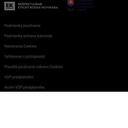
Podmienky používania
Podmienky ochrany súkromia
Nastavenia Cookies
Vyhlásenie o prístupnosti
Pravidlá používania súborov Cookies
VOP predplatného
Archív VOP predplatného
Reklamačný formulár
VOP reklamných služieb
Všeobecné podmienky súťaží