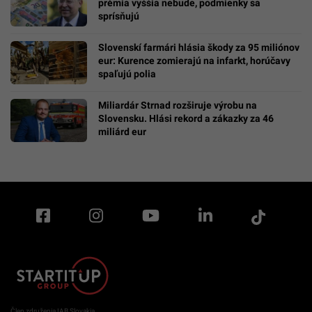
prémia vyššia nebude, podmienky sa
sprísňujú
Slovenskí farmári hlásia škody za 95 miliónov
eur: Kurence zomierajú na infarkt, horúčavy
spaľujú polia
Miliardár Strnad rozširuje výrobu na
Slovensku. Hlási rekord a zákazky za 46
miliárd eur
Člen združenia IAB Slovakia