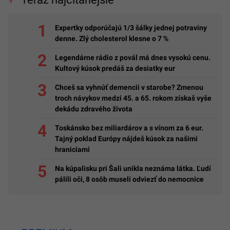
Expertky odporúčajú 1/3 šálky jednej potraviny
denne. Zlý cholesterol klesne o 7 %
Legendárne rádio z povál má dnes vysokú cenu.
Kultový kúsok predáš za desiatky eur
Chceš sa vyhnúť demencii v starobe? Zmenou
troch návykov medzi 45. a 65. rokom získaš vyše
dekádu zdravého života
Toskánsko bez miliardárov a s vínom za 6 eur.
Tajný poklad Európy nájdeš kúsok za našimi
hraniciami
Na kúpalisku pri Šali unikla neznáma látka. Ľudí
pálili oči, 8 osôb museli odviezť do nemocnice