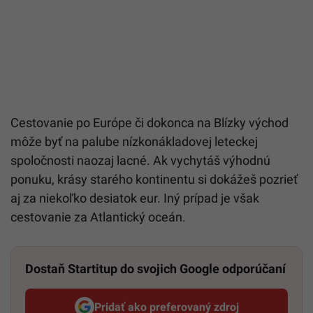
Cestovanie po Európe či dokonca na Blízky východ
môže byť na palube nízkonákladovej leteckej
spoločnosti naozaj lacné. Ak vychytáš výhodnú
ponuku, krásy starého kontinentu si dokážeš pozrieť
aj za niekoľko desiatok eur. Iný prípad je však
cestovanie za Atlantický oceán.
Dostaň Startitup do svojich Google odporúčaní
Pridať ako preferovaný zdroj
Startitup, odkaz sa otvorí v n