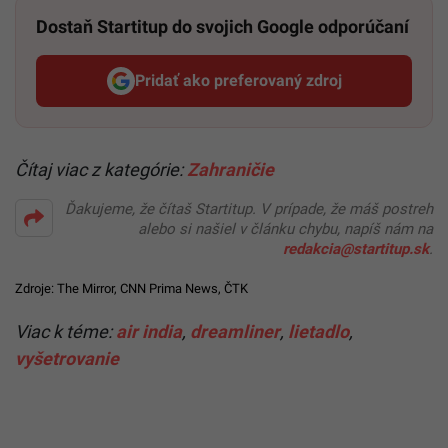
Dostaň Startitup do svojich Google odporúčaní
Pridať ako preferovaný zdroj
Startitup, odkaz sa otvorí v n
Čítaj viac z kategórie:
Zahraničie
Ďakujeme, že čítaš Startitup. V prípade, že máš postreh
alebo si našiel v článku chybu, napíš nám na
redakcia@startitup.sk
.
Zdroje:
The Mirror
,
CNN Prima News
, ČTK
Viac k téme:
air india
,
dreamliner
,
lietadlo
,
vyšetrovanie