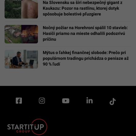
Na Slovensku sa šíri nebezpečný gigant z
Kaukazu: Pozor na rastlinu, ktorej dotyk
spôsobuje bolestivé pľuzgiere
Nočný požiar na Horehroní spálil 10 stavieb:
Hasiči priamo na mieste odhalili podozrivú
príčinu
Mýtus o ľahkej finančnej slobode: Prečo pri
populárnom tradingu prichádza o peniaze až
90 % ľudí