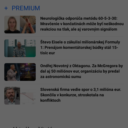
PREMIUM
Neurologička odporúča metódu 60-5-3-30:
Mravčenie v končatinách môže byť neškodnou
reakciou na tlak, ale aj varovným signálom
Števo Eisele o zákulisí milionárskej Formuly
1: Prenájom komentátorskej búdky stál 15-
tisíc eur
Ondřej Novotný z Oktagonu. Za McGregora by
dal aj 50 miliónov eur, organizáciu by predal
za astronomickú sumu
Slovenská firma vedie spor o 3,1 milióna eur.
Skončila v konkurze, stroskotala na
konfliktoch