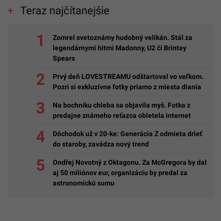
Teraz najčítanejšie
Zomrel svetoznámy hudobný velikán. Stál za
legendárnymi hitmi Madonny, U2 či Brintey
Spears
Prvý deň LOVESTREAMU odštartoval vo veľkom.
Pozri si exkluzívne fotky priamo z miesta diania
Na bochníku chleba sa objavila myš. Fotka z
predajne známeho reťazca obletela internet
Dôchodok už v 20-ke: Generácia Z odmieta drieť
do staroby, zavádza nový trend
Ondřej Novotný z Oktagonu. Za McGregora by dal
aj 50 miliónov eur, organizáciu by predal za
astronomickú sumu