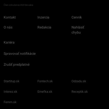
Člen združenia IAB Slovakia
Kontakt
Inzercia
Cenník
O nás
Redakcia
Nahlásiť
chybu
Kariéra
Spravovať notifikácie
Zrušiť predplatné
Startitup.sk
Fontech.sk
Odzadu.sk
Interez.sk
Emefka.sk
Receptik.sk
Femm.sk