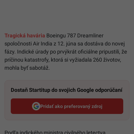
Tragická havária
Boeingu 787 Dreamliner
spoločnosti Air India z 12. júna sa dostáva do novej
fázy. Indické úrady po prvýkrát oficiálne pripustili, že
príčinou katastrofy, ktorá si vyžiadala 260 životov,
mohla byť sabotáž.
Dostaň Startitup do svojich Google odporúčaní
Pridať ako preferovaný zdroj
Startitup, odkaz sa otvorí v n
Podľa indického ministra civilného letectva