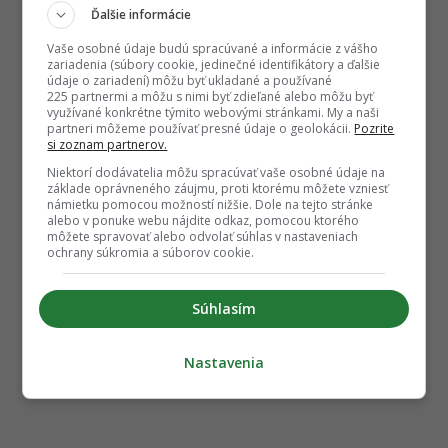
Ďalšie informácie
Vaše osobné údaje budú spracúvané a informácie z vášho
zariadenia (súbory cookie, jedinečné identifikátory a ďalšie
údaje o zariadení) môžu byť ukladané a používané
225 partnermi a môžu s nimi byť zdieľané alebo môžu byť
využívané konkrétne týmito webovými stránkami. My a naši
partneri môžeme používať presné údaje o geolokácii.
Pozrite
si zoznam partnerov.
Niektorí dodávatelia môžu spracúvať vaše osobné údaje na
základe oprávneného záujmu, proti ktorému môžete vzniesť
námietku pomocou možností nižšie. Dole na tejto stránke
alebo v ponuke webu nájdite odkaz, pomocou ktorého
môžete spravovať alebo odvolať súhlas v nastaveniach
ochrany súkromia a súborov cookie.
Súhlasím
Nastavenia