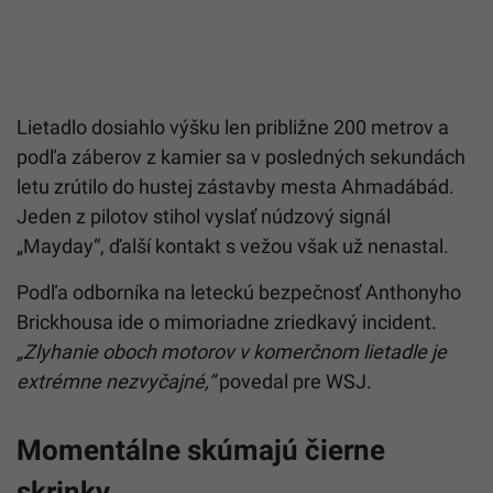
Lietadlo dosiahlo výšku len približne 200 metrov a
podľa záberov z kamier sa v posledných sekundách
letu zrútilo do hustej zástavby mesta Ahmadábád.
Jeden z pilotov stihol vyslať núdzový signál
„Mayday“, ďalší kontakt s vežou však už nenastal.
Podľa odborníka na leteckú bezpečnosť Anthonyho
Brickhousa ide o mimoriadne zriedkavý incident.
„Zlyhanie oboch motorov v komerčnom lietadle je
extrémne nezvyčajné,“
povedal pre WSJ.
Momentálne skúmajú čierne
skrinky