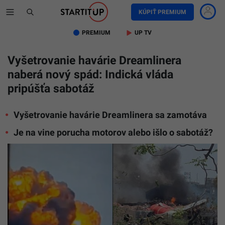
KÚPIŤ PREMIUM
PREMIUM
UP TV
Vyšetrovanie havárie Dreamlinera
naberá nový spád: Indická vláda
pripúšťa sabotáž
Vyšetrovanie havárie Dreamlinera sa zamotáva
Je na vine porucha motorov alebo išlo o sabotáž?
Archív
SIU-