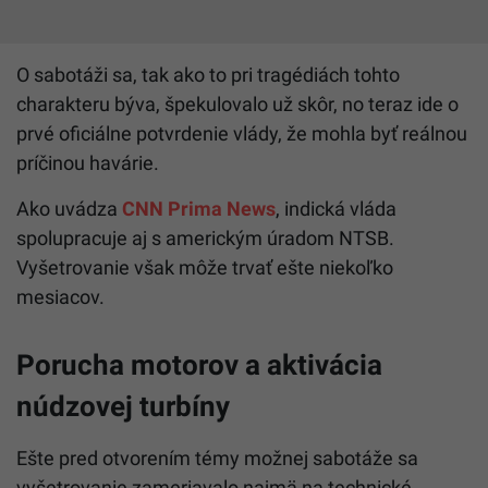
O sabotáži sa, tak ako to pri tragédiách tohto
charakteru býva, špekulovalo už skôr, no teraz ide o
prvé oficiálne potvrdenie vlády, že mohla byť reálnou
príčinou havárie.
Ako uvádza
CNN Prima News
, indická vláda
spolupracuje aj s americkým úradom NTSB.
Vyšetrovanie však môže trvať ešte niekoľko
mesiacov.
Porucha motorov a aktivácia
núdzovej turbíny
Ešte pred otvorením témy možnej sabotáže sa
vyšetrovanie zameriavalo najmä na technické