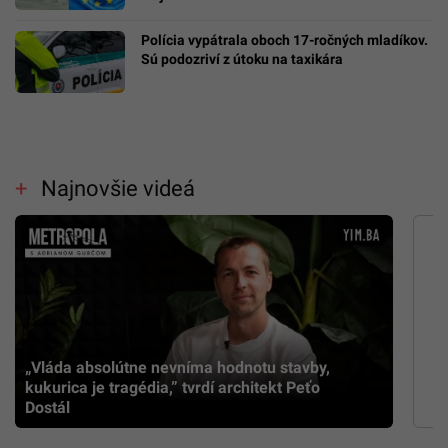
Polícia vypátrala oboch 17-ročných mladíkov.
Sú podozriví z útoku na taxikára
Najnovšie videá
„Vláda absolútne nevníma hodnotu stavby,
kukurica je tragédia,” tvrdí architekt Peťo
Dostál