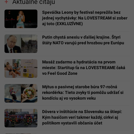
Aktuálne čítajú
Speváčka Leony by festival neprežila bez
jednej vychytávky: Na LOVESTREAM si zober
aj toto (EXKLUZÍVNE)
Putin chystá anexiu v ďalšej krajine. Štyri
štáty NATO varujú pred hrozbou pre Európu
Masáž zadarmo a hydratácia na prvom
mieste: Startitup ťa na LOVESTREAME čaká
vo Feel Good Zone
Mýtus o pasívnej starobe búra 97-ročná
rekordérka: Tieto zvyky ti pomôžu udržať si
kondíciu aj vo vysokom veku
Dôvera v inštitúcie na Slovensku sa štiepi:
Kým hasičom verí takmer každý, cirkvi aj
politikom vystavili občania účet