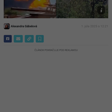
Reprofoto
X/Faytuk
Network
Alexandra Gábelová
1. júla 2025 o 12:21
ČLÁNOK POKRAČUJE POD REKLAMOU