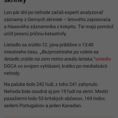
Len pár dní po nehode začali experti analyzovať
záznamy z čiernych skriniek – letového zapisovača
a hlasového záznamníka z kokpitu. Tie majú pomôcť
určiť presnú príčinu katastrofy.
Lietadlo sa zrútilo 12. júna približne o 13:40
miestneho času.
„Bezprostredne po vzlete sa
lietadlo zrútilo na zem mimo areálu letiska,“
uviedlo
DGCA vo svojom vyhlásení, krátko po medializácii
nehody.
Na palube bolo 242 ľudí, z toho 241 zahynulo.
Nehoda bola osudná aj pre 19 ľudí na zemi. Medzi
pasažiermi bolo 53 britských občanov, 169 Indov,
sedem Portugalcov a jeden Kanaďan.