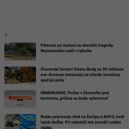
Pátranie po mužovi sa skončilo tragicky.
Nezvestného našli v rybníku
Slovenskí farmári hlásia škody za 95 miliónov
eur: Kurence zomierajú na infarkt, horúčavy
spaľujú polia
MIMORIADNE: Požiar v Slovnafte pod
kontrolou, príčina sa bude vyšetrovať
Rusko pripravuje útok na Európu a NATO, tvrdí
tajná služba. Pri sabotáži má zneužiť cudziu
vlajku