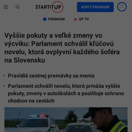
KÚPIŤ PREMIUM
PREMIUM
UP TV
Vyššie pokuty a veľké zmeny vo
výcviku: Parlament schválil kľúčovú
novelu, ktorá ovplyvní každého šoféra
na Slovensku
Pravidlá cestnej premávky sa menia
Parlament schválil novelu, ktorá prináša vyššie
pokuty, zmeny v autoškolách a posilňuje ochranu
chodcov na cestách
Na
snímke
žena