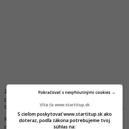
Zmeny sa dotknú aj taxislužieb, kde budú vodiči
Pokračovať s nevyhnutnými cookies →
povinne pravidelne preukazovať znalosť predpisov.
Víta ťa www.startitup.sk
Cieľom je zvýšiť bezpečnosť a profesionalitu služieb.
S cieľom poskytovať www.startitup.sk ako
Mestá a obce zároveň získajú jasnejšie pravidlá pre
doteraz, podľa zákona potrebujeme tvoj
súhlas na:
reguláciu parkovania, čo má zjednodušiť vydávanie