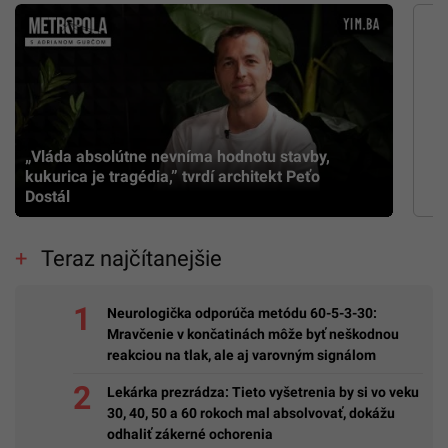
„Vláda absolútne nevníma hodnotu stavby,
kukurica je tragédia,” tvrdí architekt Peťo
Dostál
Teraz najčítanejšie
Neurologička odporúča metódu 60-5-3-30:
Mravčenie v končatinách môže byť neškodnou
reakciou na tlak, ale aj varovným signálom
Lekárka prezrádza: Tieto vyšetrenia by si vo veku
30, 40, 50 a 60 rokoch mal absolvovať, dokážu
odhaliť zákerné ochorenia