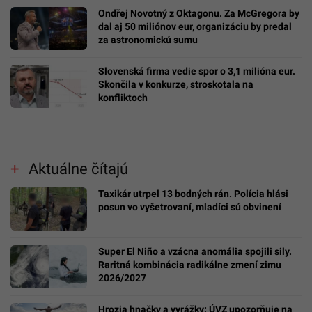
Ondřej Novotný z Oktagonu. Za McGregora by
dal aj 50 miliónov eur, organizáciu by predal
za astronomickú sumu
Slovenská firma vedie spor o 3,1 milióna eur.
Skončila v konkurze, stroskotala na
konfliktoch
Aktuálne čítajú
Taxikár utrpel 13 bodných rán. Polícia hlási
posun vo vyšetrovaní, mladíci sú obvinení
Super El Niño a vzácna anomália spojili sily.
Raritná kombinácia radikálne zmení zimu
2026/2027
Hrozia hnačky a vyrážky: ÚVZ upozorňuje na