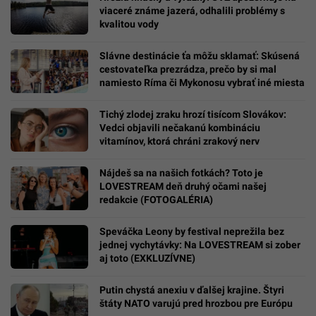
viaceré známe jazerá, odhalili problémy s
kvalitou vody
Slávne destinácie ťa môžu sklamať: Skúsená
cestovateľka prezrádza, prečo by si mal
namiesto Ríma či Mykonosu vybrať iné miesta
Tichý zlodej zraku hrozí tisícom Slovákov:
Vedci objavili nečakanú kombináciu
vitamínov, ktorá chráni zrakový nerv
Nájdeš sa na našich fotkách? Toto je
LOVESTREAM deň druhý očami našej
redakcie (FOTOGALÉRIA)
Speváčka Leony by festival neprežila bez
jednej vychytávky: Na LOVESTREAM si zober
aj toto (EXKLUZÍVNE)
Putin chystá anexiu v ďalšej krajine. Štyri
štáty NATO varujú pred hrozbou pre Európu