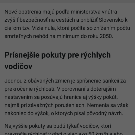
Nové opatrenia majú podľa ministerstva vnútra
zvýšiť bezpečnosť na cestách a priblížiť Slovensko k
cieľom tzv. Vízie nula, ktorá počíta so znížením počtu
smrteľných nehôd na minimum do roku 2050.
Prísnejšie pokuty pre rýchlych
vodičov
Jednou z obávaných zmien je sprísnenie sankcií za
prekročenie rýchlosti. V porovnaní s doterajším
nastavením sa posúvajú hranice aj výšky pokút,
najmä pri závažných porušeniach. Nemenia sa však
nakoniec do výšok, o ktorých písal pôvodný návrh.
Najvyššie pokuty sa budú týkať vodičov, ktorí
prekročia rýchlosť v obci o viac ako 50 km/h alebo