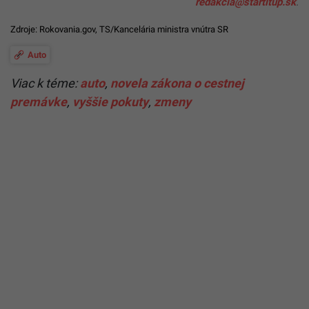
redakcia@startitup.sk
.
Zdroje:
Rokovania.gov
, TS/Kancelária ministra vnútra SR
Auto
Viac k téme:
auto
,
novela zákona o cestnej
premávke
,
vyššie pokuty
,
zmeny