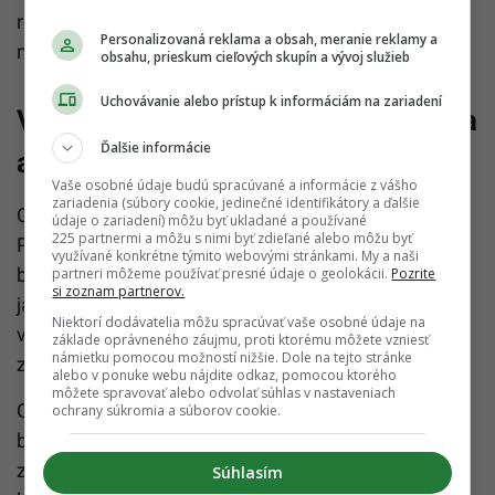
rezidentských kariet a zjednotiť prax v rôznych
Personalizovaná reklama a obsah, meranie reklamy a
mestách.
obsahu, prieskum cieľových skupín a vývoj služieb
Uchovávanie alebo prístup k informáciám na zariadení
Viac priestupkov pôjde „na majiteľa
Ďalšie informácie
auta“
Vaše osobné údaje budú spracúvané a informácie z vášho
zariadenia (súbory cookie, jedinečné identifikátory a ďalšie
Citeľne sa rozširuje aj tzv. objektívna zodpovednosť.
údaje o zariadení) môžu byť ukladané a používané
225 partnermi a môžu s nimi byť zdieľané alebo môžu byť
Pokutovať sa budú napríklad aj prípady nedodržania
využívané konkrétne týmito webovými stránkami. My a naši
bezpečnej vzdialenosti, používania telefónu počas
partneri môžeme používať presné údaje o geolokácii.
Pozrite
si zoznam partnerov.
jazdy či jazdy v protismere. Novinkou je, že držiteľ
Niektorí dodávatelia môžu spracúvať vaše osobné údaje na
vozidla sa už nebude môcť jednoducho zbaviť
základe oprávneného záujmu, proti ktorému môžete vzniesť
námietku pomocou možností nižšie. Dole na tejto stránke
zodpovednosti tým, že označí iného vodiča.
alebo v ponuke webu nájdite odkaz, pomocou ktorého
môžete spravovať alebo odvolať súhlas v nastaveniach
Celý balík zmien je súčasťou dlhodobej stratégie
ochrany súkromia a súborov cookie.
bezpečnosti cestnej premávky a európskych
záväzkov Slovenska. Ministerstvo tvrdí, že
Súhlasím