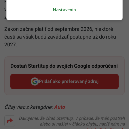
kombinácia prísnejších sankcií, lepšej prípravy
vodičov a ochrany chodcov má viesť k citeľnému
Nastavenia
zníženiu počtu nehôd.
Zákon začne platiť od septembra 2026, niektoré
časti sa však budú zavádzať postupne až do roku
2027.
Dostaň Startitup do svojich Google odporúčaní
Pridať ako preferovaný zdroj
Startitup, odkaz sa otvorí v n
Čítaj viac z kategórie:
Auto
Ďakujeme, že čítaš Startitup. V prípade, že máš postreh
alebo si našiel v článku chybu, napíš nám na