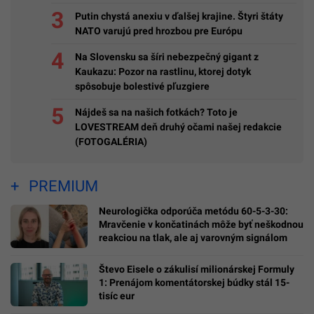
Putin chystá anexiu v ďalšej krajine. Štyri štáty
NATO varujú pred hrozbou pre Európu
Na Slovensku sa šíri nebezpečný gigant z
Kaukazu: Pozor na rastlinu, ktorej dotyk
spôsobuje bolestivé pľuzgiere
Nájdeš sa na našich fotkách? Toto je
LOVESTREAM deň druhý očami našej redakcie
(FOTOGALÉRIA)
PREMIUM
Neurologička odporúča metódu 60-5-3-30:
Mravčenie v končatinách môže byť neškodnou
reakciou na tlak, ale aj varovným signálom
Števo Eisele o zákulisí milionárskej Formuly
1: Prenájom komentátorskej búdky stál 15-
tisíc eur