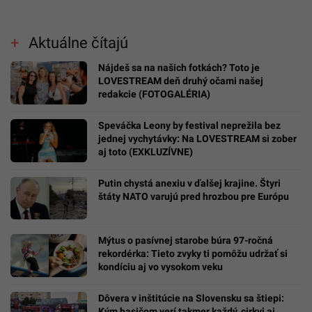
Aktuálne čítajú
Nájdeš sa na našich fotkách? Toto je
LOVESTREAM deň druhý očami našej
redakcie (FOTOGALÉRIA)
Speváčka Leony by festival neprežila bez
jednej vychytávky: Na LOVESTREAM si zober
aj toto (EXKLUZÍVNE)
Putin chystá anexiu v ďalšej krajine. Štyri
štáty NATO varujú pred hrozbou pre Európu
Mýtus o pasívnej starobe búra 97-ročná
rekordérka: Tieto zvyky ti pomôžu udržať si
kondíciu aj vo vysokom veku
Dôvera v inštitúcie na Slovensku sa štiepi:
Kým hasičom verí takmer každý, cirkvi aj