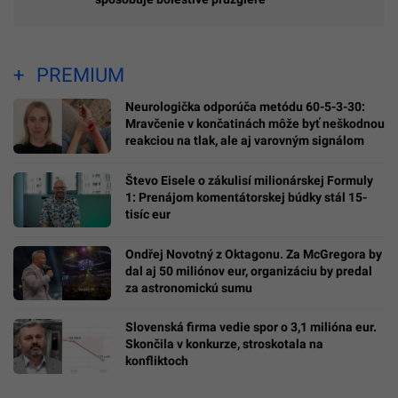
PREMIUM
Neurologička odporúča metódu 60-5-3-30:
Mravčenie v končatinách môže byť neškodnou
reakciou na tlak, ale aj varovným signálom
Števo Eisele o zákulisí milionárskej Formuly
1: Prenájom komentátorskej búdky stál 15-
tisíc eur
Ondřej Novotný z Oktagonu. Za McGregora by
dal aj 50 miliónov eur, organizáciu by predal
za astronomickú sumu
Slovenská firma vedie spor o 3,1 milióna eur.
Skončila v konkurze, stroskotala na
konfliktoch