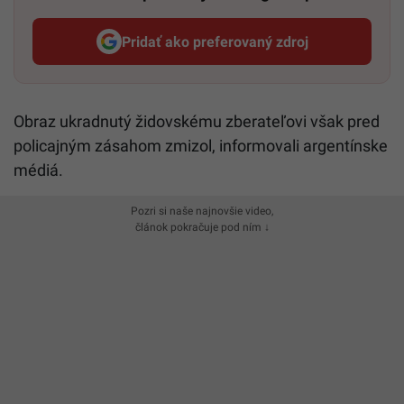
Pridať ako preferovaný zdroj
Startitup, odkaz sa otvorí v n
Obraz ukradnutý židovskému zberateľovi však pred
policajným zásahom zmizol, informovali argentínske
médiá.
Pozri si naše najnovšie video,
článok pokračuje pod ním ↓