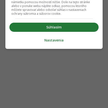
námietku pomocou možností nižšie. Dole na tejto stránke
alebo v ponuke webu nájdite odkaz, pomocou ktorého
môžete spravovať alebo odvolať súhlas v nastaveniach
ochrany súkromia a súborov cookie.
Súhlasím
Nastavenia