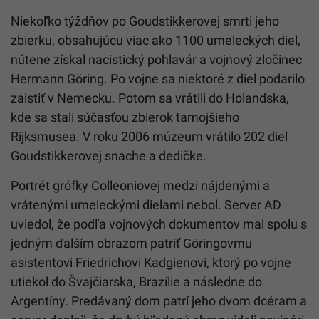
Niekoľko týždňov po Goudstikkerovej smrti jeho
zbierku, obsahujúcu viac ako 1100 umeleckých diel,
nútene získal nacistický pohlavár a vojnový zločinec
Hermann Göring. Po vojne sa niektoré z diel podarilo
zaistiť v Nemecku. Potom sa vrátili do Holandska,
kde sa stali súčasťou zbierok tamojšieho
Rijksmusea. V roku 2006 múzeum vrátilo 202 diel
Goudstikkerovej snache a dedičke.
Portrét grófky Colleoniovej medzi nájdenými a
vrátenými umeleckými dielami nebol. Server AD
uviedol, že podľa vojnových dokumentov mal spolu s
jedným ďalším obrazom patriť Göringovmu
asistentovi Friedrichovi Kadgienovi, ktorý po vojne
utiekol do Švajčiarska, Brazílie a následne do
Argentíny. Predávaný dom patrí jeho dvom dcéram a