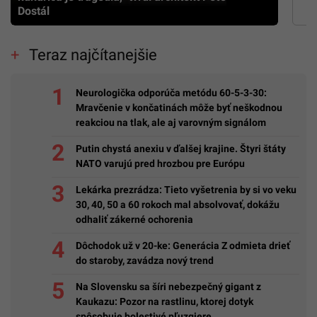
Dostál
Teraz najčítanejšie
Neurologička odporúča metódu 60-5-3-30:
Mravčenie v končatinách môže byť neškodnou
reakciou na tlak, ale aj varovným signálom
Putin chystá anexiu v ďalšej krajine. Štyri štáty
NATO varujú pred hrozbou pre Európu
Lekárka prezrádza: Tieto vyšetrenia by si vo veku
30, 40, 50 a 60 rokoch mal absolvovať, dokážu
odhaliť zákerné ochorenia
Dôchodok už v 20-ke: Generácia Z odmieta drieť
do staroby, zavádza nový trend
Na Slovensku sa šíri nebezpečný gigant z
Kaukazu: Pozor na rastlinu, ktorej dotyk
spôsobuje bolestivé pľuzgiere