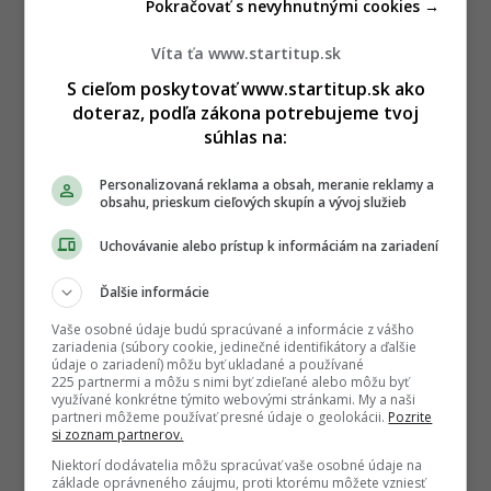
Pokračovať s nevyhnutnými cookies →
Víta ťa www.startitup.sk
S cieľom poskytovať www.startitup.sk ako
doteraz, podľa zákona potrebujeme tvoj
súhlas na:
Personalizovaná reklama a obsah, meranie reklamy a
obsahu, prieskum cieľových skupín a vývoj služieb
Uchovávanie alebo prístup k informáciám na zariadení
Ďalšie informácie
Vaše osobné údaje budú spracúvané a informácie z vášho
zariadenia (súbory cookie, jedinečné identifikátory a ďalšie
údaje o zariadení) môžu byť ukladané a používané
225 partnermi a môžu s nimi byť zdieľané alebo môžu byť
využívané konkrétne týmito webovými stránkami. My a naši
partneri môžeme používať presné údaje o geolokácii.
Pozrite
si zoznam partnerov.
Niektorí dodávatelia môžu spracúvať vaše osobné údaje na
základe oprávneného záujmu, proti ktorému môžete vzniesť