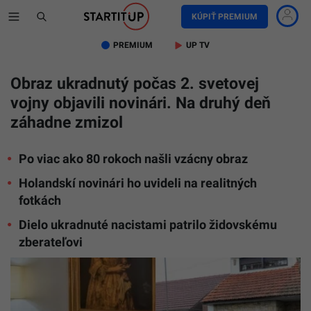
KÚPIŤ PREMIUM
PREMIUM
UP TV
Obraz ukradnutý počas 2. svetovej
vojny objavili novinári. Na druhý deň
záhadne zmizol
Po viac ako 80 rokoch našli vzácny obraz
Holandskí novinári ho uvideli na realitných
fotkách
Dielo ukradnuté nacistami patrilo židovskému
zberateľovi