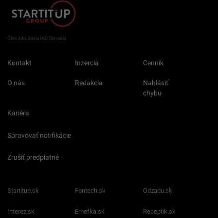
Člen združenia IAB Slovakia
Kontakt
Inzercia
Cenník
O nás
Redakcia
Nahlásiť
chybu
Kariéra
Spravovať notifikácie
Zrušiť predplatné
Startitup.sk
Fontech.sk
Odzadu.sk
Interez.sk
Emefka.sk
Receptik.sk