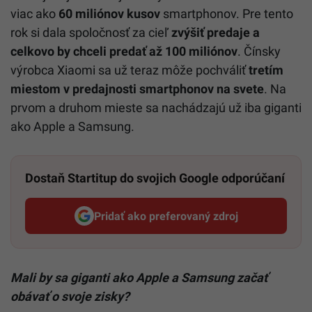
viac ako
60 miliónov kusov
smartphonov. Pre tento
rok si dala spoločnosť za cieľ
zvýšiť predaje a
celkovo by chceli predať až 100 miliónov
. Čínsky
výrobca Xiaomi sa už teraz môže pochváliť
tretím
miestom v predajnosti smartphonov na svete
. Na
prvom a druhom mieste sa nachádzajú už iba giganti
ako Apple a Samsung.
Dostaň Startitup do svojich Google odporúčaní
Pridať ako preferovaný zdroj
Startitup, odkaz sa otvorí v n
Mali by sa giganti ako Apple a Samsung začať
obávať o svoje zisky?