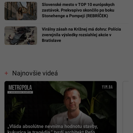
Slovenské mesto v TOP 10 európskych
zastávok. Prekvapivo skončilo po boku
Stonehenge a Pompejí (REBRÍČEK)
Virálny zásah na Krížnej má dohru: Polícia
zverejnila výsledky rozsiahlej akcie v
Bratislave
Najnovšie videá
„Vláda absolútne nevníma hodnotu stavby,
kukurica je tragédia,” tvrdí architekt Peťo