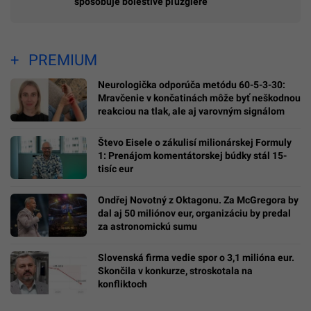
spôsobuje bolestivé pľuzgiere
PREMIUM
Neurologička odporúča metódu 60-5-3-30:
Mravčenie v končatinách môže byť neškodnou
reakciou na tlak, ale aj varovným signálom
Števo Eisele o zákulisí milionárskej Formuly
1: Prenájom komentátorskej búdky stál 15-
tisíc eur
Ondřej Novotný z Oktagonu. Za McGregora by
dal aj 50 miliónov eur, organizáciu by predal
za astronomickú sumu
Slovenská firma vedie spor o 3,1 milióna eur.
Skončila v konkurze, stroskotala na
konfliktoch