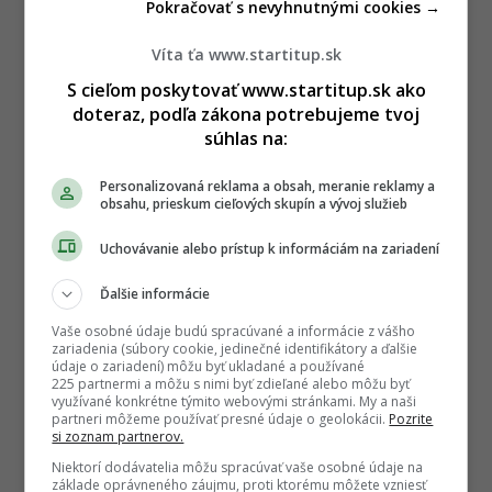
Pokračovať s nevyhnutnými cookies →
Víta ťa www.startitup.sk
S cieľom poskytovať www.startitup.sk ako
doteraz, podľa zákona potrebujeme tvoj
súhlas na:
Personalizovaná reklama a obsah, meranie reklamy a
obsahu, prieskum cieľových skupín a vývoj služieb
Uchovávanie alebo prístup k informáciám na zariadení
Ďalšie informácie
Vaše osobné údaje budú spracúvané a informácie z vášho
zariadenia (súbory cookie, jedinečné identifikátory a ďalšie
údaje o zariadení) môžu byť ukladané a používané
225 partnermi a môžu s nimi byť zdieľané alebo môžu byť
využívané konkrétne týmito webovými stránkami. My a naši
partneri môžeme používať presné údaje o geolokácii.
Pozrite
si zoznam partnerov.
Niektorí dodávatelia môžu spracúvať vaše osobné údaje na
základe oprávneného záujmu, proti ktorému môžete vzniesť