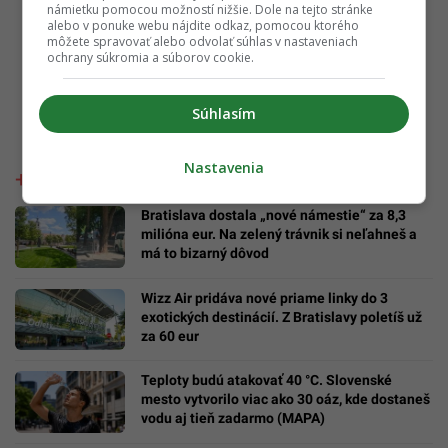
námietku pomocou možností nižšie. Dole na tejto stránke
alebo v ponuke webu nájdite odkaz, pomocou ktorého
môžete spravovať alebo odvolať súhlas v nastaveniach
ochrany súkromia a súborov cookie.
Súhlasím
Nastavenia
Bratislava dostala „nové námestie“ za 8,3
milióna eur. Na zelený trávnik si neľahneš a
má to bizarný dôvod
Wizz Air pridáva nové priame linky do 3
exotických destinácií. Z Bratislavy poletíš už
za 60 eur
Teploty budú atakovať 40 °C. Slovenské
mesto vytvorilo viac ako 30 oáz, kde dostaneš
vodu aj tieň zadarmo (MAPA)