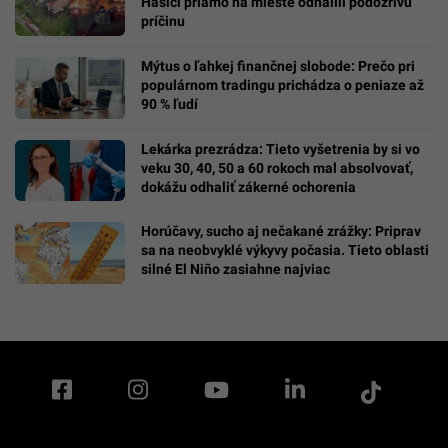
Hasiči priamo na mieste odhalili podozrivú
príčinu
Mýtus o ľahkej finančnej slobode: Prečo pri
populárnom tradingu prichádza o peniaze až
90 % ľudí
Lekárka prezrádza: Tieto vyšetrenia by si vo
veku 30, 40, 50 a 60 rokoch mal absolvovať,
dokážu odhaliť zákerné ochorenia
Horúčavy, sucho aj nečakané zrážky: Priprav
sa na neobvyklé výkyvy počasia. Tieto oblasti
silné El Niño zasiahne najviac