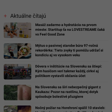
Aktuálne čítajú
Masáž zadarmo a hydratácia na prvom
mieste: Startitup ťa na LOVESTREAME čaká
vo Feel Good Zone
Mýtus o pasívnej starobe búra 97-ročná
rekordérka: Tieto zvyky ti pomôžu udržať si
kondíciu aj vo vysokom veku
Dôvera v inštitúcie na Slovensku sa štiepi:
Kým hasičom verí takmer každý, cirkvi aj
politikom vystavili občania účet
Na Slovensku sa šíri nebezpečný gigant z
Kaukazu: Pozor na rastlinu, ktorej dotyk
spôsobuje bolestivé pľuzgiere
Nočný požiar na Horehroní spálil 10 stavieb: