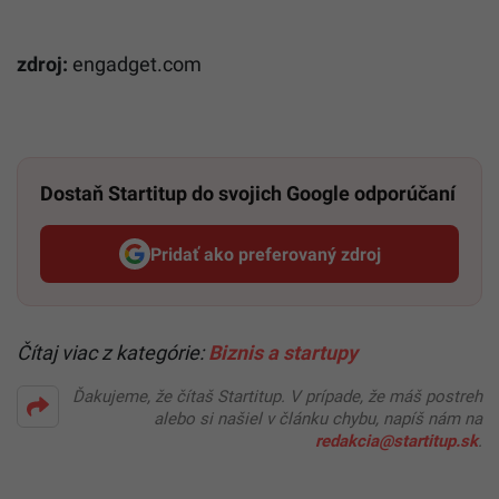
zdroj:
engadget.com
Dostaň Startitup do svojich Google odporúčaní
Pridať ako preferovaný zdroj
Startitup, odkaz sa otvorí v n
Čítaj viac z kategórie:
Biznis a startupy
Ďakujeme, že čítaš Startitup. V prípade, že máš postreh
alebo si našiel v článku chybu, napíš nám na
redakcia@startitup.sk
.