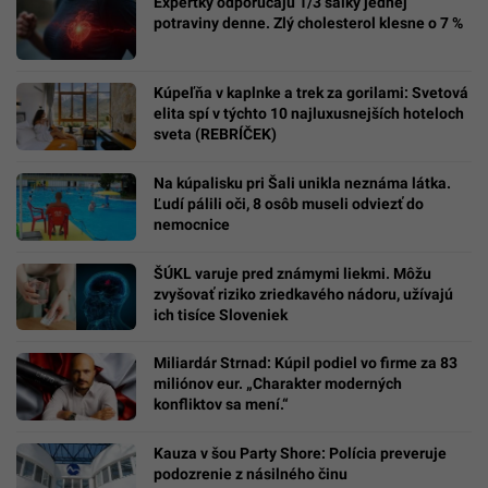
Expertky odporúčajú 1/3 šálky jednej
potraviny denne. Zlý cholesterol klesne o 7 %
Kúpeľňa v kaplnke a trek za gorilami: Svetová
elita spí v týchto 10 najluxusnejších hoteloch
sveta (REBRÍČEK)
Na kúpalisku pri Šali unikla neznáma látka.
Ľudí pálili oči, 8 osôb museli odviezť do
nemocnice
ŠÚKL varuje pred známymi liekmi. Môžu
zvyšovať riziko zriedkavého nádoru, užívajú
ich tisíce Sloveniek
Miliardár Strnad: Kúpil podiel vo firme za 83
miliónov eur. „Charakter moderných
konfliktov sa mení.“
Kauza v šou Party Shore: Polícia preveruje
podozrenie z násilného činu