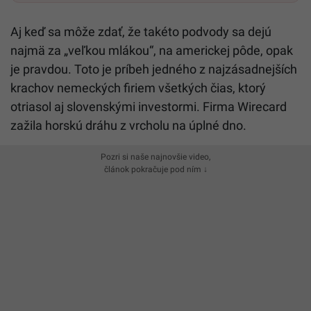
Aj keď sa môže zdať, že takéto podvody sa dejú
najmä za „veľkou mlákou“, na americkej pôde, opak
je pravdou. Toto je príbeh jedného z najzásadnejších
krachov nemeckých firiem všetkých čias, ktorý
otriasol aj slovenskými investormi. Firma Wirecard
zažila horskú dráhu z vrcholu na úplné dno.
Pozri si naše najnovšie video,
článok pokračuje pod ním ↓