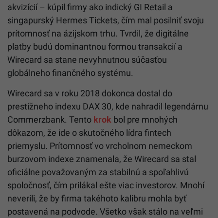
akvizícií – kúpil firmy ako indický GI Retail a
singapurský Hermes Tickets, čím mal posilniť svoju
prítomnosť na ázijskom trhu. Tvrdil, že digitálne
platby budú dominantnou formou transakcií a
Wirecard sa stane nevyhnutnou súčasťou
globálneho finančného systému.
Wirecard sa v roku 2018 dokonca dostal do
prestížneho indexu DAX 30, kde nahradil legendárnu
Commerzbank. Tento
krok
bol pre mnohých
dôkazom, že ide o skutočného lídra fintech
priemyslu. Prítomnosť vo vrcholnom nemeckom
burzovom indexe znamenala, že Wirecard sa stal
oficiálne považovaným za stabilnú a spoľahlivú
spoločnosť, čím prilákal ešte viac investorov. Mnohí
neverili, že by firma takéhoto kalibru mohla byť
postavená na podvode. Všetko však stálo na veľmi