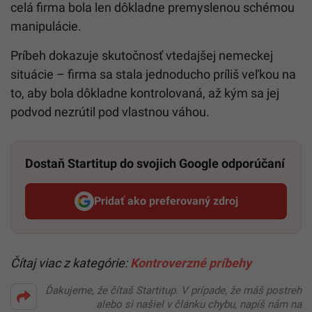
celá firma bola len dôkladne premyslenou schémou
manipulácie.
Príbeh dokazuje skutočnosť vtedajšej nemeckej
situácie – firma sa stala jednoducho príliš veľkou na
to, aby bola dôkladne kontrolovaná, až kým sa jej
podvod nezrútil pod vlastnou váhou.
Dostaň Startitup do svojich Google odporúčaní
Pridať ako preferovaný zdroj
Startitup, odkaz sa otvorí v n
Čítaj viac z kategórie:
Kontroverzné príbehy
Ďakujeme, že čítaš Startitup. V prípade, že máš postreh
alebo si našiel v článku chybu, napíš nám na