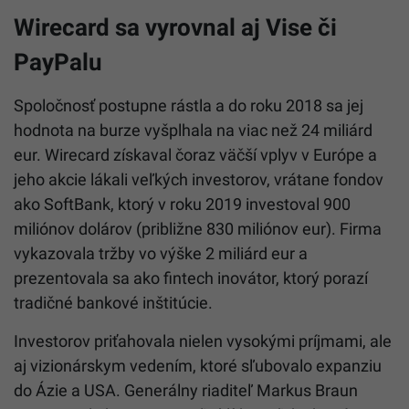
Wirecard sa vyrovnal aj Vise či
PayPalu
Spoločnosť postupne rástla a do roku 2018 sa jej
hodnota na burze vyšplhala na viac než 24 miliárd
eur. Wirecard získaval čoraz väčší vplyv v Európe a
jeho akcie lákali veľkých investorov, vrátane fondov
ako SoftBank, ktorý v roku 2019 investoval 900
miliónov dolárov (približne 830 miliónov eur). Firma
vykazovala tržby vo výške 2 miliárd eur a
prezentovala sa ako fintech inovátor, ktorý porazí
tradičné bankové inštitúcie.
Investorov priťahovala nielen vysokými príjmami, ale
aj vizionárskym vedením, ktoré sľubovalo expanziu
do Ázie a USA. Generálny riaditeľ Markus Braun