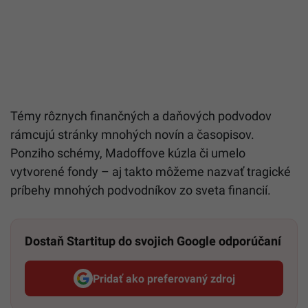
Témy rôznych finančných a daňových podvodov
rámcujú stránky mnohých novín a časopisov.
Ponziho schémy, Madoffove kúzla či umelo
vytvorené fondy – aj takto môžeme nazvať tragické
príbehy mnohých podvodníkov zo sveta financií.
Dostaň Startitup do svojich Google odporúčaní
Pridať ako preferovaný zdroj
Startitup, odkaz sa otvorí v n