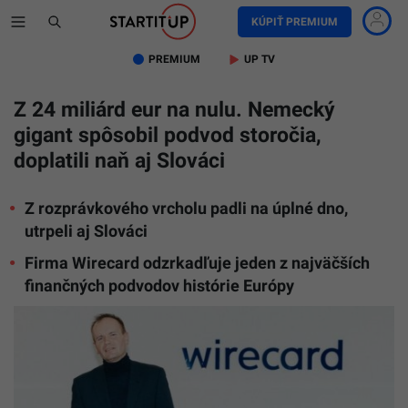
KÚPIŤ PREMIUM
PREMIUM
UP TV
Z 24 miliárd eur na nulu. Nemecký
gigant spôsobil podvod storočia,
doplatili naň aj Slováci
Z rozprávkového vrcholu padli na úplné dno,
utrpeli aj Slováci
Firma Wirecard odzrkadľuje jeden z najväčších
finančných podvodov histórie Európy