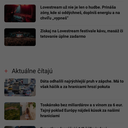
Lovestream už nie je len o hudbe. Prináša
zóny, kde si oddýchneš, doplníš energiu a na
chvíľu „vypneš“
Získaj na Lovestream festivale kávu, masáž či
tetovanie úplne zadarmo
Aktuálne čítajú
Dáta odhalili najrýchlejší pruh v zápche. Má to
však háčik a za hranicami hrozí pokuta
Toskánsko bez miliardárov a s vínom za 6 eur.
Tajný poklad Európy nájdeš kúsok za našimi
hraniciami