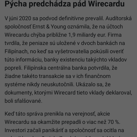
Pýcha predchádza pád Wirecardu
V júni 2020 sa podvod definitívne prevalil. Audítorská
spoločnosť Ernst & Young oznámila, že na účtoch
Wirecardu chýba približne 1,9 miliardy eur. Firma
tvrdila, že peniaze sú uložené v dvoch bankách na
Filipínach, no keď sa vyšetrovatelia pokúsili overiť
túto informáciu, banky existenciu takýchto vkladov
popreli. Filipínska centrálna banka potvrdila, že
žiadne takéto transakcie sa v ich finančnom
systéme nikdy neuskutočnili. Ukázalo sa, že
dokumenty, ktorými Wirecard tieto vklady deklaroval,
boli sfalšované.
Keď táto správa prenikla na verejnosť, akcie
Wirecardu sa okamžite prepadli o viac než 70 %.
Investori začali panikáriť a spoločnosť sa ocitla na