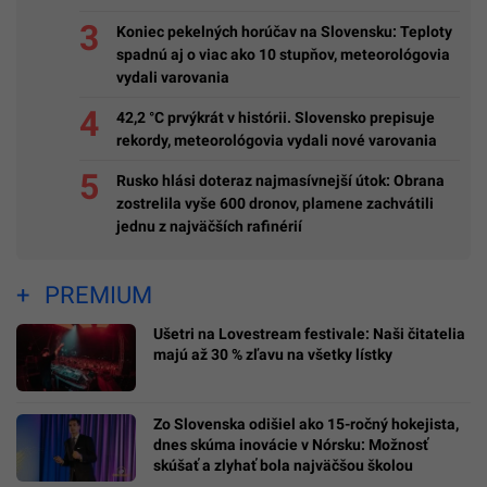
Koniec pekelných horúčav na Slovensku: Teploty
spadnú aj o viac ako 10 stupňov, meteorológovia
vydali varovania
42,2 °C prvýkrát v histórii. Slovensko prepisuje
rekordy, meteorológovia vydali nové varovania
Rusko hlási doteraz najmasívnejší útok: Obrana
zostrelila vyše 600 dronov, plamene zachvátili
jednu z najväčších rafinérií
PREMIUM
Ušetri na Lovestream festivale: Naši čitatelia
majú až 30 % zľavu na všetky lístky
Zo Slovenska odišiel ako 15-ročný hokejista,
dnes skúma inovácie v Nórsku: Možnosť
skúšať a zlyhať bola najväčšou školou