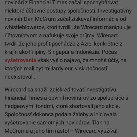
novinári z Financial Times začali spochybňovať
niektoré účtovné postupy spoločnosti. Investigatívny
novinár Dan McCrum začal získavať informácie od
whistleblowerov, ktorí tvrdili, že Wirecard manipuluje
účtovníctvom a nafukuje svoje príjmy. Wirecard
tvrdil, že jeho profit pochádza z Ázie, konkrétne z
krajín ako Filipíny, Singapur a Indonézia. Počas
vyšetrovania
však vyšlo najavo, že mnohé účty, na
ktorých mali byť miliardy eur, v skutočnosti
neexistovali.
Wirecard sa snažil zdiskreditovať investigatívu
Financial Times a obvinil novinárov zo spolupráce s
hedgeovými fondmi, ktoré shortovali jeho akcie.
Spoločnosť dokonca podala žaloby a iniciovala
vyšetrovanie samotných novinárov. Tlak na
McCruma a jeho tím rástol – Wirecard využíval