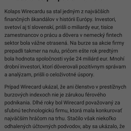
Kolaps Wirecardu sa stal jedným z najväčších
finančných škandálov v histórii Európy. Investori,
svetoví aj tí slovenskí, prišli o miliardy eur, tisíce
zamestnancov o prácu a dôvera v nemecký fintech
sektor bola vážne otrasená. Na burze sa akcie firmy
prepadli takmer na nulu, pričom ešte rok predtým
bola hodnota spoločnosti vyše 24 miliárd eur. Mnohí
drobní investori, ktorí dôverovali pozitívnym správam
a analýzam, prišli o celoživotné úspory.
Prípad Wirecard ukázal, že ani členstvo v prestížnych
burzových indexoch nie je zárukou férového
podnikania. Dlhé roky bol Wirecard považovaný za
sľubnú technologickú firmu, ktorá mala konkurovať
najväčším hráčom na trhu. Stačilo však niekoľko
odhalených účtovných podvodov, aby sa ukázalo, že