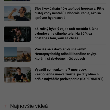
Slovákov čakajú 40-stupňové horúčavy: Pitie
čistej vody nestačí. Odborníci radia, ako sa
správne hydratovať
46-ročný bývalý vojak radí metódu 6-3 na
vybudovanie silného tela: Na 95 % sa
dostaneš tam, kam sa chceš
Vraciaš sa z dovolenky unavený?
Neuropsychológ odhalili banálne chyby,
ktorými si zbytočne ničíš oddych
Vysadil som cukor na 7 mesiacov.
Každodenná únava zmizla, po 3 týždňoch
prišlo najväčšie prekvapenie (EXPERIMENT)
Najnovšie videá