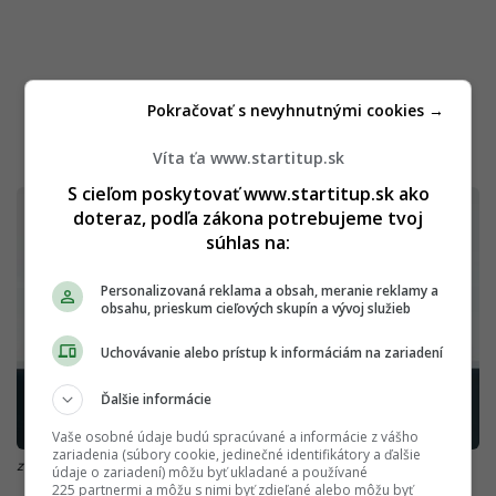
Pokračovať s nevyhnutnými cookies →
Víta ťa www.startitup.sk
S cieľom poskytovať www.startitup.sk ako
doteraz, podľa zákona potrebujeme tvoj
súhlas na:
Personalizovaná reklama a obsah, meranie reklamy a
obsahu, prieskum cieľových skupín a vývoj služieb
Uchovávanie alebo prístup k informáciám na zariadení
Ďalšie informácie
Vaše osobné údaje budú spracúvané a informácie z vášho
zariadenia (súbory cookie, jedinečné identifikátory a ďalšie
zdroj: X @MickyBeisenherz
údaje o zariadení) môžu byť ukladané a používané
225 partnermi a môžu s nimi byť zdieľané alebo môžu byť