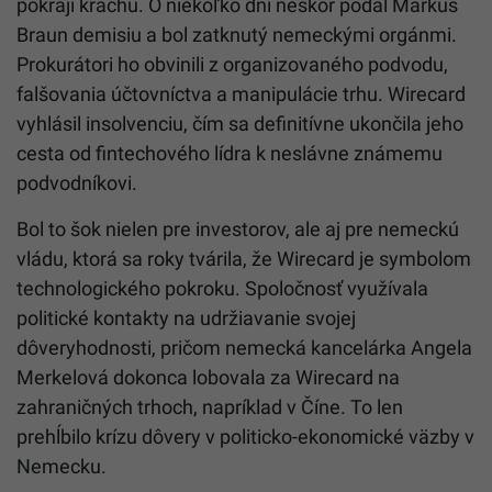
pokraji krachu. O niekoľko dní neskôr podal Markus
Braun demisiu a bol zatknutý nemeckými orgánmi.
Prokurátori ho obvinili z organizovaného podvodu,
falšovania účtovníctva a manipulácie trhu. Wirecard
vyhlásil insolvenciu, čím sa definitívne ukončila jeho
cesta od fintechového lídra k neslávne známemu
podvodníkovi.
Bol to šok nielen pre investorov, ale aj pre nemeckú
vládu, ktorá sa roky tvárila, že Wirecard je symbolom
technologického pokroku. Spoločnosť využívala
politické kontakty na udržiavanie svojej
dôveryhodnosti, pričom nemecká kancelárka Angela
Merkelová dokonca lobovala za Wirecard na
zahraničných trhoch, napríklad v Číne. To len
prehĺbilo krízu dôvery v politicko-ekonomické väzby v
Nemecku.