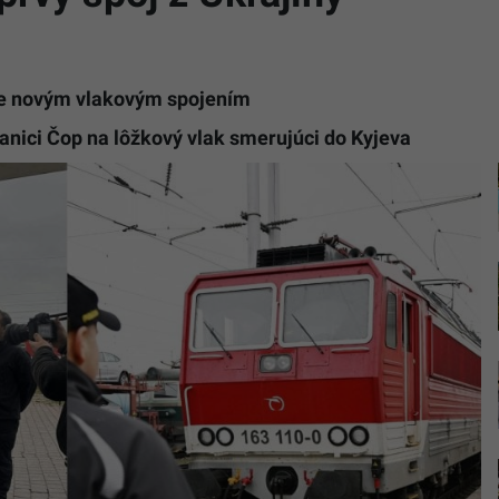
me novým vlakovým spojením
tanici Čop na lôžkový vlak smerujúci do Kyjeva
Slávnost
spustenie