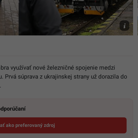
vlakovéh
spojenia
Startitup,
TASR/Fra
Iván
bra využívať nové železničné spojenie medzi
 Prvá súprava z ukrajinskej strany už dorazila do
.
 odporúčaní
dať ako preferovaný zdroj
Startitup, odkaz sa otvorí v novom okne