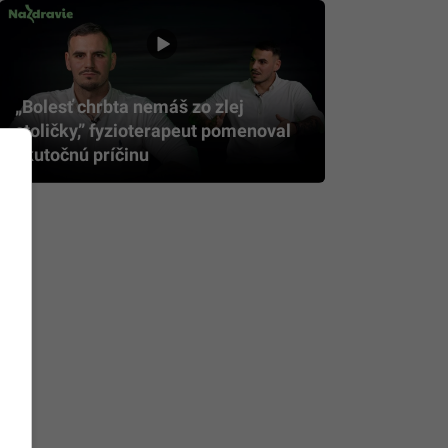
„Bolesť chrbta nemáš zo zlej
stoličky,” fyzioterapeut pomenoval
skutočnú príčinu