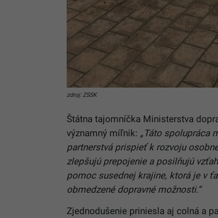
zdroj: ZSSK
Štátna tajomníčka Ministerstva dopra
významný míľnik:
„Táto spolupráca 
partnerstvá prispieť k rozvoju osobne
zlepšujú prepojenie a posilňujú vzť
pomoc susednej krajine, ktorá je v ťa
obmedzené dopravné možnosti.“
Zjednodušenie priniesla aj colná a p