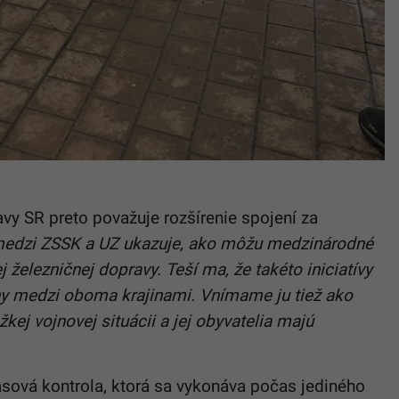
vy SR preto považuje rozšírenie spojení za
medzi ZSSK a UZ ukazuje, ako môžu medzinárodné
j železničnej dopravy. Teší ma, že takéto iniciatívy
ahy medzi oboma krajinami. Vnímame ju tiež ako
žkej vojnovej situácii a jej obyvatelia majú
asová kontrola, ktorá sa vykonáva počas jediného