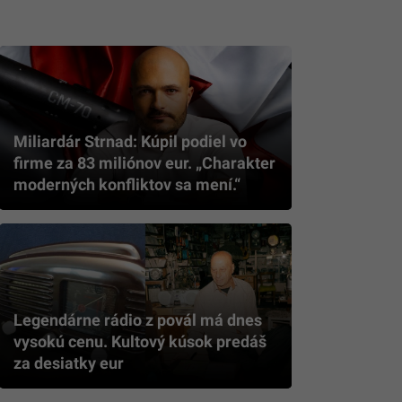
Miliardár Strnad: Kúpil podiel vo
firme za 83 miliónov eur. „Charakter
moderných konfliktov sa mení.“
Legendárne rádio z povál má dnes
vysokú cenu. Kultový kúsok predáš
za desiatky eur