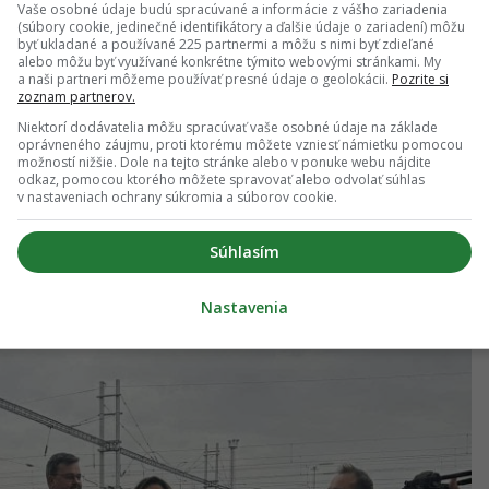
Vaše osobné údaje budú spracúvané a informácie z vášho zariadenia
e základný pilier moderného a prepojeného
(súbory cookie, jedinečné identifikátory a ďalšie údaje o zariadení) môžu
byť ukladané a používané 225 partnermi a môžu s nimi byť zdieľané
alebo môžu byť využívané konkrétne týmito webovými stránkami. My
a naši partneri môžeme používať presné údaje o geolokácii.
Pozrite si
zoznam partnerov.
Niektorí dodávatelia môžu spracúvať vaše osobné údaje na základe
oprávneného záujmu, proti ktorému môžete vzniesť námietku pomocou
možností nižšie. Dole na tejto stránke alebo v ponuke webu nájdite
odkaz, pomocou ktorého môžete spravovať alebo odvolať súhlas
v nastaveniach ochrany súkromia a súborov cookie.
Súhlasím
Nastavenia