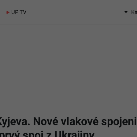
UP TV
Ka
Kyjeva. Nové vlakové spojenie
prvý spoj z Ukrajiny