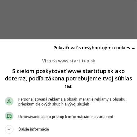
Pokračovať s nevyhnutnými cookies →
o Kyjeva spustili už túto nedeľu. Nový cestovný
Víta ťa www.startitup.sk
rozširuje ponuku o nový pár vlakov na trase Košice
S cieľom poskytovať www.startitup.sk ako
nka v podobe nových medzinárodných spojení R 961
doteraz, podľa zákona potrebujeme tvoj súhlas
ame vozne z Bratislavy do Košíc a späť.
na:
 Čiernu nad Tisou až do Čopu, kde prestúpia na
Personalizovaná reklama a obsah, meranie reklamy a obsahu,
krajinských železníc (UZ) do Kyjeva. Všetky
prieskum cieľových skupín a vývoj služieb
tom budú povinne miestenkové.
Uchovávanie alebo prístup k informáciám na zariadení
avy SR Denisa Žiláková považuje rozšírenie
Ďalšie informácie
om a Ukrajinou za dôležitý krok k podpore