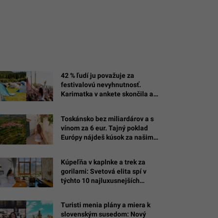
42 % ľudí ju považuje za
festivalovú nevyhnutnosť.
Karimatka v ankete skončila až
za ňou
Toskánsko bez miliardárov a s
vínom za 6 eur. Tajný poklad
Európy nájdeš kúsok za našimi
hraniciami
Kúpeľňa v kaplnke a trek za
gorilami: Svetová elita spí v
týchto 10 najluxusnejších
hoteloch sveta (REBRÍČEK)
Turisti menia plány a miera k
né
slovenským susedom: Nový