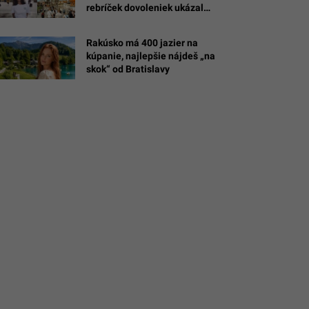
rebríček dovoleniek ukázal
o
najväčšieho skokana
európskeho turizmu
Rakúsko má 400 jazier na
ntišek
kúpanie, najlepšie nájdeš „na
skok“ od Bratislavy