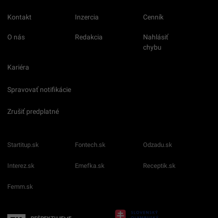
Kontakt
Inzercia
Cenník
O nás
Redakcia
Nahlásiť
chybu
Kariéra
Spravovať notifikácie
Zrušiť predplatné
Startitup.sk
Fontech.sk
Odzadu.sk
Interez.sk
Emefka.sk
Receptik.sk
Femm.sk