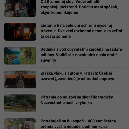
O 28 % menej slov: Vedci odhalili
znepokojujúci trend. Potichu mení spôsob,
akým komunikujeme
Lietanie ti na celé dni ochromí myseľ aj
trávenie. Dve veci rozhodnú o tom, ako veľmi
ťa cesta zomelie
Dedinka s 353 obyvateľmi zarobila na radare
milióny. Vodiči si z dovoleniek nosia drahé
suveníry
Zrážka vlaku s autom v Tatrách: Úsek je
uzavretý, zavedená je náhradná doprava
Pátranie po mužovi sa skončilo tragicky.
Nezvestného našli v rybníku
Potrebuješ na ňu aspoň 1 400 eur: Štátna
prémia vyššia nebude, podmienky sa