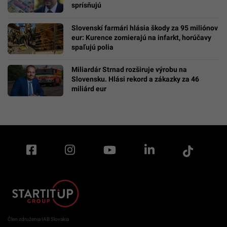
sprísňujú
Slovenskí farmári hlásia škody za 95 miliónov
eur: Kurence zomierajú na infarkt, horúčavy
spaľujú polia
Miliardár Strnad rozširuje výrobu na
Slovensku. Hlási rekord a zákazky za 46
miliárd eur
Člen združenia IAB Slovakia