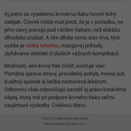
Aj preto sa vysokému krvnému tlaku hovorí tichý
zabijak. Človek môže mať pocit, že je v poriadku, no
jeho cievy pracujú pod väčším tlakom, než dokážu
dlhodobo znášať. A čím dlhšie tento stav trvá, tým
vyššie je
riziko infarktu
, mozgovej príhody,
zlyhávania obličiek či ďalších vážnych komplikácií.
Možností, ako krvný tlak znížiť, existuje viac.
Pomáha úprava stravy, pravidelný pohyb, menej soli,
kvalitný spánok aj liečba nastavená lekárom.
Odborníci však odporúčajú zaradiť aj jeden konkrétny
nápoj, ktorý má pri podpore krvného tlaku veľmi
zaujímavé výsledky. Cviklovú šťavu.
Pozri si naše najnovšie video,
článok pokračuje pod ním ↓