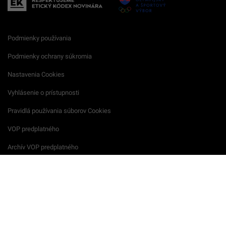
Podmienky používania
Podmienky ochrany súkromia
Nastavenia Cookies
Vyhlásenie o prístupnosti
Pravidlá používania súborov Cookies
VOP predplatného
Archív VOP predplatného
Reklamačný formulár
VOP reklamných služieb
Všeobecné podmienky súťaží
Súkromie na podujatiach