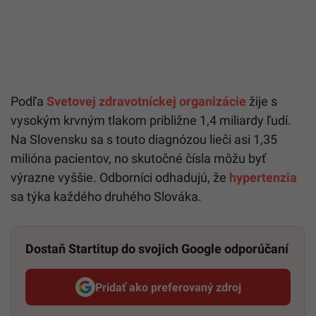
Podľa
Svetovej zdravotníckej organizácie
žije s
vysokým krvným tlakom približne 1,4 miliardy ľudí.
Na Slovensku sa s touto diagnózou lieči asi 1,35
milióna pacientov, no skutočné čísla môžu byť
výrazne vyššie. Odborníci odhadujú, že
hypertenzia
sa týka každého druhého Slováka.
Dostaň Startitup do svojich Google odporúčaní
Pridať ako preferovaný zdroj
Startitup, odkaz sa otvorí v n