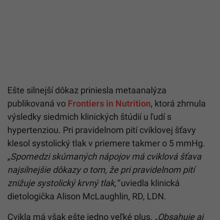
Ešte silnejší dôkaz priniesla metaanalýza
publikovaná vo
Frontiers in Nutrition
, ktorá zhrnula
výsledky siedmich klinických štúdií u ľudí s
hypertenziou. Pri pravidelnom pití cviklovej šťavy
klesol systolický tlak v priemere takmer o 5 mmHg.
„Spomedzi skúmaných nápojov má cviklová šťava
najsilnejšie dôkazy o tom, že pri pravidelnom pití
znižuje systolický krvný tlak,“
uviedla klinická
dietologička Alison McLaughlin, RD, LDN.
Cvikla má však ešte jedno veľké plus.
„Obsahuje aj