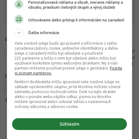
Personalizovaná reklama a obsah, meranie reklamy a
obsahu, prieskum cieľových skupín a vývoj služieb
Pridať ako preferovaný zdroj
Startitup, odkaz sa otvorí v n
Uchovávanie alebo prístup k informáciám na zariadení
Ďalšie informácie
Čítaj viac z kategórie:
Wellbeing
Vaše osobné údaje budú spracúvané a informácie z vášho
zariadenia (súbory cookie, jedinečné identifikátory a ďalšie
Ďakujeme, že čítaš Startitup. V prípade, že máš postreh
údaje o zariadení) môžu byť ukladané a používané
alebo si našiel v článku chybu, napíš nám na
225 partnermi a môžu s nimi byť zdieľané alebo môžu byť
využívané konkrétne týmito webovými stránkami. My a naši
redakcia@startitup.sk
.
partneri môžeme používať presné údaje o geolokácii.
Pozrite
si zoznam partnerov.
Zdroje:
WHO
,
Redakcia
,
Parade
,
Frontiers
Niektorí dodávatelia môžu spracúvať vaše osobné údaje na
základe oprávneného záujmu, proti ktorému môžete vzniesť
Wellbeing
námietku pomocou možností nižšie. Dole na tejto stránke
alebo v ponuke webu nájdite odkaz, pomocou ktorého
Viac k téme:
cvikla
,
hypertenzia
,
vysoky krvny tlak
môžete spravovať alebo odvolať súhlas v nastaveniach
ochrany súkromia a súborov cookie.
Súhlasím