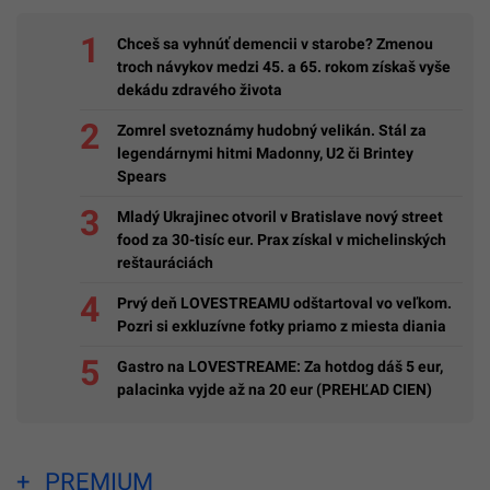
Chceš sa vyhnúť demencii v starobe? Zmenou
troch návykov medzi 45. a 65. rokom získaš vyše
dekádu zdravého života
Zomrel svetoznámy hudobný velikán. Stál za
legendárnymi hitmi Madonny, U2 či Brintey
Spears
Mladý Ukrajinec otvoril v Bratislave nový street
food za 30-tisíc eur. Prax získal v michelinských
reštauráciách
Prvý deň LOVESTREAMU odštartoval vo veľkom.
Pozri si exkluzívne fotky priamo z miesta diania
Gastro na LOVESTREAME: Za hotdog dáš 5 eur,
palacinka vyjde až na 20 eur (PREHĽAD CIEN)
PREMIUM