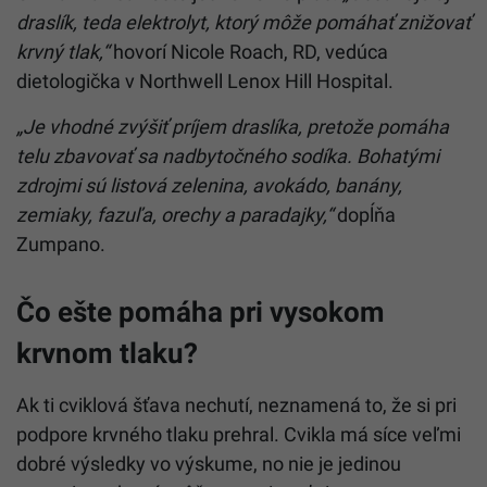
draslík, teda elektrolyt, ktorý môže pomáhať znižovať
krvný tlak,“
hovorí Nicole Roach, RD, vedúca
dietologička v Northwell Lenox Hill Hospital.
„Je vhodné zvýšiť príjem draslíka, pretože pomáha
telu zbavovať sa nadbytočného sodíka. Bohatými
zdrojmi sú listová zelenina, avokádo, banány,
zemiaky, fazuľa, orechy a paradajky,“
dopĺňa
Zumpano.
Čo ešte pomáha pri vysokom
krvnom tlaku?
Ak ti cviklová šťava nechutí, neznamená to, že si pri
podpore krvného tlaku prehral. Cvikla má síce veľmi
dobré výsledky vo výskume, no nie je jedinou