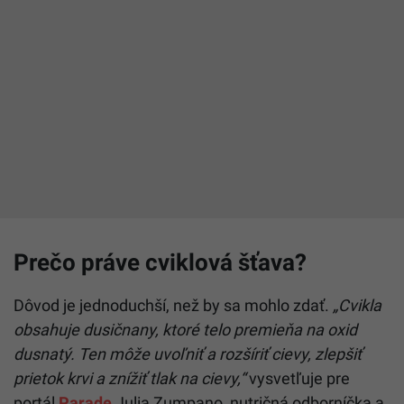
Prečo práve cviklová šťava?
Dôvod je jednoduchší, než by sa mohlo zdať.
„Cvikla
obsahuje dusičnany, ktoré telo premieňa na oxid
dusnatý. Ten môže uvoľniť a rozšíriť cievy, zlepšiť
prietok krvi a znížiť tlak na cievy,“
vysvetľuje pre
portál
Parade
Julia Zumpano, nutričná odborníčka a