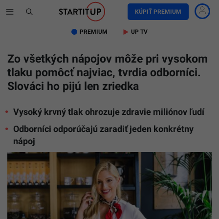
KÚPIŤ PREMIUM
PREMIUM
UP TV
Zo všetkých nápojov môže pri vysokom
tlaku pomôcť najviac, tvrdia odborníci.
Slováci ho pijú len zriedka
Vysoký krvný tlak ohrozuje zdravie miliónov ľudí
Odborníci odporúčajú zaradiť jeden konkrétny
nápoj