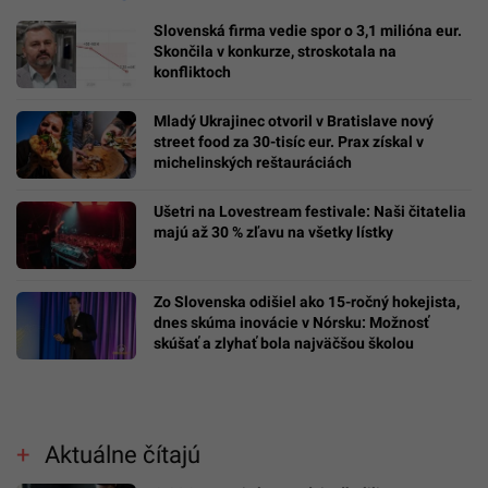
Slovenská firma vedie spor o 3,1 milióna eur.
Skončila v konkurze, stroskotala na
konfliktoch
Mladý Ukrajinec otvoril v Bratislave nový
street food za 30-tisíc eur. Prax získal v
michelinských reštauráciách
Ušetri na Lovestream festivale: Naši čitatelia
majú až 30 % zľavu na všetky lístky
Zo Slovenska odišiel ako 15-ročný hokejista,
dnes skúma inovácie v Nórsku: Možnosť
skúšať a zlyhať bola najväčšou školou
Aktuálne čítajú