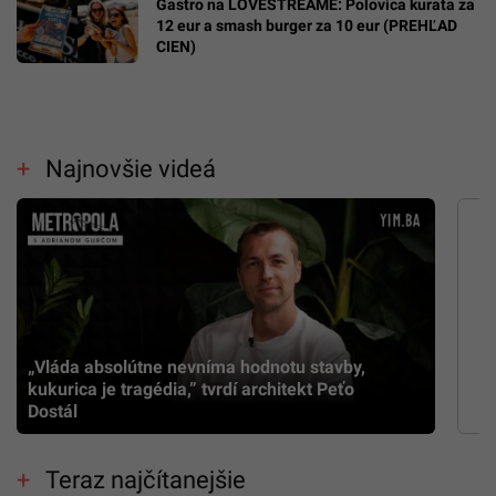
Gastro na LOVESTREAME: Polovica kuraťa za
12 eur a smash burger za 10 eur (PREHĽAD
CIEN)
Najnovšie videá
„Vláda absolútne nevníma hodnotu stavby,
kukurica je tragédia,” tvrdí architekt Peťo
Dostál
Teraz najčítanejšie