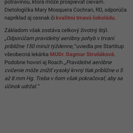
potravinou, ktorá môže prospievať cievam.
Dietologička Mary Mosquera Cochran, RD, odporúča
napríklad aj cesnak či
kvalitnú tmavú čokoládu
.
Základom však zostáva celkový životný štýl.
„Odporúčam pravidelný aeróbny pohyb v trvaní
približne 150 minút týždenne,“
uviedla pre Startitup
všeobecná lekárka
MUDr. Dagmar Struňáková
.
Podobne hovorí aj Roach.
„Pravidelné aeróbne
cvičenie môže znížiť vysoký krvný tlak približne o 5
až 8 mm Hg. Treba v ňom však pokračovať, aby sa
účinok udržal.“