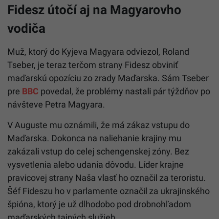
Fidesz útočí aj na Magyarovho
vodiča
Muž, ktorý do Kyjeva Magyara odviezol, Roland
Tseber, je teraz terčom strany Fidesz obviniť
maďarskú opozíciu zo zrady Maďarska. Sám Tseber
pre
BBC
povedal, že problémy nastali pár týždňov po
návšteve Petra Magyara.
V Auguste mu oznámili, že má zákaz vstupu do
Maďarska. Dokonca na naliehanie krajiny mu
zakázali vstup do celej schengenskej zóny. Bez
vysvetlenia alebo udania dôvodu. Líder krajne
pravicovej strany Naša vlasť ho označil za teroristu.
Šéf Fideszu ho v parlamente označil za ukrajinského
špióna, ktorý je už dlhodobo pod drobnohľadom
maďarských tajných služieb.