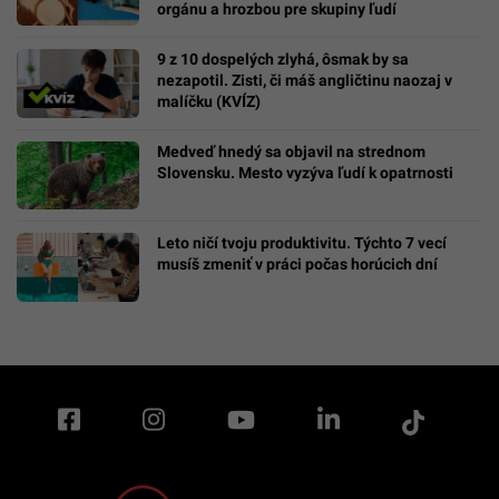
orgánu a hrozbou pre skupiny ľudí
9 z 10 dospelých zlyhá, ôsmak by sa
nezapotil. Zisti, či máš angličtinu naozaj v
malíčku (KVÍZ)
Medveď hnedý sa objavil na strednom
Slovensku. Mesto vyzýva ľudí k opatrnosti
Leto ničí tvoju produktivitu. Týchto 7 vecí
musíš zmeniť v práci počas horúcich dní