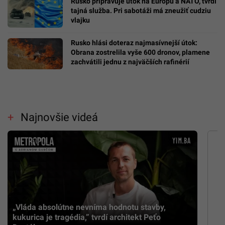
Rusko pripravuje útok na Európu a NATO, tvrdí
tajná služba. Pri sabotáži má zneužiť cudziu
vlajku
Rusko hlási doteraz najmasívnejší útok:
Obrana zostrelila vyše 600 dronov, plamene
zachvátili jednu z najväčších rafinérií
Najnovšie videá
„Vláda absolútne nevníma hodnotu stavby,
kukurica je tragédia,” tvrdí architekt Peťo