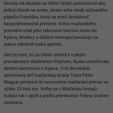
Necelý rok dozadu sa Viktor Orbán prezentoval ako
jediný človek na svete, okrem ešte vtedy súčasného
pápeža Františka, ktorý sa snaží dosiahnuť
bezpodmienečné prímerie. Kritici maďarského
premiéra však jeho takzvanú mierovú misiu do
Kyjeva, Moskvy a ďalších metropol považujú za
pokus odmeniť ruskú agresiu.
Deň po tom, čo sa Orbán stretol s ruským
prezidentom Vladimirom Putinom, Rusko ostreľovalo
detskú nemocnicu v Kyjeve. O tri dni neskôr
spomínaný šéf maďarskej strany Tisza Peter
Magyar priniesol do nemocnice maďarskú pomoc vo
výške 35-tisíc eur. Voľby sa v Maďarsku konajú
budúci rok v apríli a podľa prieskumov Fidesz značne
zaostáva.