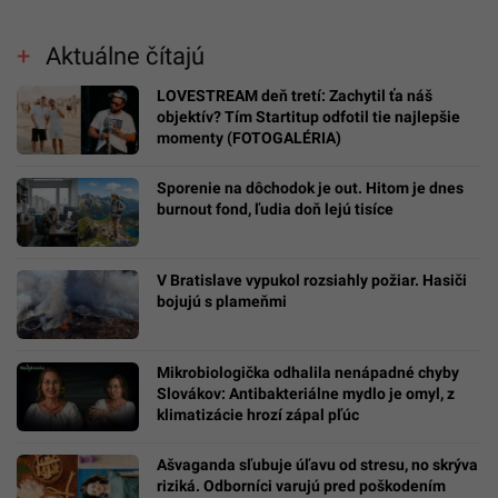
Aktuálne čítajú
LOVESTREAM deň tretí: Zachytil ťa náš
objektív? Tím Startitup odfotil tie najlepšie
momenty (FOTOGALÉRIA)
Sporenie na dôchodok je out. Hitom je dnes
burnout fond, ľudia doň lejú tisíce
V Bratislave vypukol rozsiahly požiar. Hasiči
bojujú s plameňmi
Mikrobiologička odhalila nenápadné chyby
Slovákov: Antibakteriálne mydlo je omyl, z
klimatizácie hrozí zápal pľúc
Ašvaganda sľubuje úľavu od stresu, no skrýva
riziká. Odborníci varujú pred poškodením