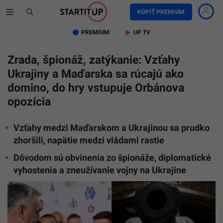
KÚPIŤ PREMIUM
PREMIUM
UP TV
Zrada, špionáž, zatýkanie: Vzťahy
Ukrajiny a Maďarska sa rúcajú ako
domino, do hry vstupuje Orbánova
opozícia
Vzťahy medzi Maďarskom a Ukrajinou sa prudko
zhoršili, napätie medzi vládami rastie
Dôvodom sú obvinenia zo špionáže, diplomatické
vyhostenia a zneužívanie vojny na Ukrajine