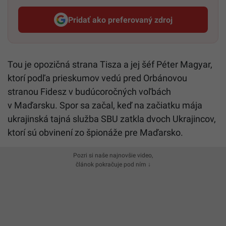
Pridať ako preferovaný zdroj
Startitup, odkaz sa otvorí v n
Tou je opozičná strana Tisza a jej šéf Péter Magyar,
ktorí podľa prieskumov vedú pred Orbánovou
stranou Fidesz v budúcoročných voľbách
v Maďarsku. Spor sa začal, keď na začiatku mája
ukrajinská tajná služba SBU zatkla dvoch Ukrajincov,
ktorí sú obvinení zo špionáže pre Maďarsko.
Pozri si naše najnovšie video,
článok pokračuje pod ním ↓