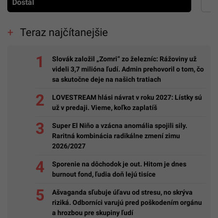
Dostál
Teraz najčítanejšie
Slovák založil „Zomri“ zo železníc: Rážoviny už
videli 3,7 milióna ľudí. Admin prehovoril o tom, čo
sa skutočne deje na našich tratiach
LOVESTREAM hlási návrat v roku 2027: Lístky sú
už v predaji. Vieme, koľko zaplatíš
Super El Niño a vzácna anomália spojili sily.
Raritná kombinácia radikálne zmení zimu
2026/2027
Sporenie na dôchodok je out. Hitom je dnes
burnout fond, ľudia doň lejú tisíce
Ašvaganda sľubuje úľavu od stresu, no skrýva
riziká. Odborníci varujú pred poškodením orgánu
a hrozbou pre skupiny ľudí