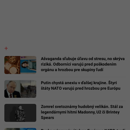
Ašvaganda sľubuje úľavu od stresu, no skrýva
riziká. Odborníci varujú pred poškodením
orgánu a hrozbou pre skupiny ľudí
Putin chystá anexiu v ďalšej krajine. Štyri
štáty NATO varujú pred hrozbou pre Európu
Zomrel svetoznámy hudobný velikán. Stál za
legendárnymi hitmi Madonny, U2 či Brintey
Spears