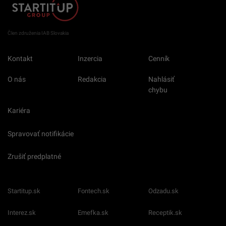
Člen združenia IAB Slovakia
Kontakt
Inzercia
Cenník
O nás
Redakcia
Nahlásiť
chybu
Kariéra
Spravovať notifikácie
Zrušiť predplatné
Startitup.sk
Fontech.sk
Odzadu.sk
Interez.sk
Emefka.sk
Receptik.sk