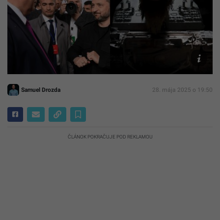
TASR/AP,
Leon
Neal,
Andriy
Andriyen
Canva
Samuel Drozda
28. mája 2025 o 19:50
ČLÁNOK POKRAČUJE POD REKLAMOU