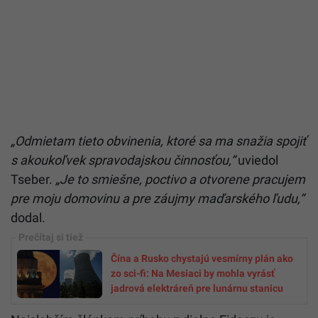
„Odmietam tieto obvinenia, ktoré sa ma snažia spojiť
s akoukoľvek spravodajskou činnosťou,“
uviedol
Tseber.
„Je to smiešne, poctivo a otvorene pracujem
pre moju domovinu a pre záujmy maďarského ľudu,“
dodal.
Čína a Rusko chystajú vesmírny plán ako
zo sci-fi: Na Mesiaci by mohla vyrásť
jadrová elektráreň pre lunárnu stanicu