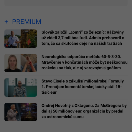
PREMIUM
Slovák založil „Zomri“ zo železníc: Rážoviny
už videli 3,7 milióna ľudí. Admin prehovoril o
tom, čo sa skutočne deje na našich tratiach
Neurologička odporúča metódu 60-5-3-30:
Mravčenie v končatinách môže byť neškodnou
reakciou na tlak, ale aj varovným signálom
Števo Eisele o zákulisí milionárskej Formuly
1: Prenájom komentátorskej búdky stál 15-
tisíc eur
Ondřej Novotný z Oktagonu. Za McGregora by
dal aj 50 miliónov eur, organizáciu by predal
za astronomickú sumu