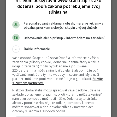
S cieľom poskytovať www.startitup.sk ako
doteraz, podľa zákona potrebujeme tvoj
súhlas na:
Personalizovaná reklama a obsah, meranie reklamy a
obsahu, prieskum cieľových skupín a vývoj služieb
Uchovávanie alebo prístup k informáciám na zariadení
Ďalšie informácie
Vaše osobné údaje budú spracúvané a informácie z vášho
zariadenia (súbory cookie, jedinečné identifikátory a ďalšie
údaje o zariadení) môžu byť ukladané a používané
225 partnermi a môžu s nimi byť zdieľané alebo môžu byť
využívané konkrétne týmito webovými stránkami. My a naši
partneri môžeme používať presné údaje o geolokácii.
Pozrite
si zoznam partnerov.
Niektorí dodávatelia môžu spracúvať vaše osobné údaje na
základe oprávneného záujmu, proti ktorému môžete vzniesť
námietku pomocou možností nižšie. Dole na tejto stránke
alebo v ponuke webu nájdite odkaz, pomocou ktorého
môžete spravovať alebo odvolať súhlas v nastaveniach
ochrany súkromia a súborov cookie.