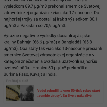
výsledkom 89,7 µg/m3 prekonal smernice Svetovej
zdravotníckej organizácie viac ako 17-násobne. Do
najhoršej trojky sa dostali aj Irak s výsledkom 80,1
µg/m3 a Pakistan so 70,9 µg/m3.
Výrazne negatívne výsledky dosiahli aj ázijské
krajiny Bahrajn (66,6 µg/m3) a Bangladéš (65,8
µg/m3). Oba štáty tak viac ako 13-násobne presiahli
smernice Svetovej zdravotníckej organizácie a v
kategórii znečistenia ovzdušia uzatvorili najhoršiu
svetovú päťku. Hranicu 50 µg/m³ prekročili aj
Burkina Faso, Kuvajt a India.
Vedci zobudili takmer 50-tisíc rokov staré
„zombie vírusy“. Sú živé a nákazlivé