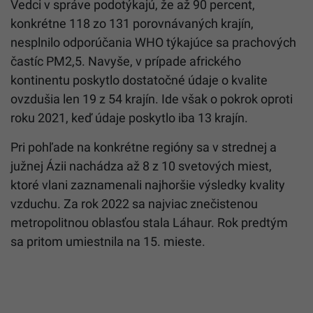
Vedci v správe podotýkajú, že až 90 percent,
konkrétne 118 zo 131 porovnávaných krajín,
nesplnilo odporúčania WHO týkajúce sa prachových
častíc PM2,5. Navyše, v prípade afrického
kontinentu poskytlo dostatočné údaje o kvalite
ovzdušia len 19 z 54 krajín. Ide však o pokrok oproti
roku 2021, keď údaje poskytlo iba 13 krajín.
Pri pohľade na konkrétne regióny sa v strednej a
južnej Ázii nachádza až 8 z 10 svetových miest,
ktoré vlani zaznamenali najhoršie výsledky kvality
vzduchu. Za rok 2022 sa najviac znečistenou
metropolitnou oblasťou stala Láhaur. Rok predtým
sa pritom umiestnila na 15. mieste.