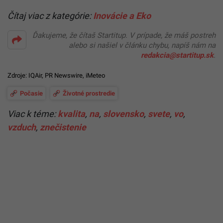
Čítaj viac z kategórie:
Inovácie a Eko
Ďakujeme, že čítaš Startitup. V prípade, že máš postreh
alebo si našiel v článku chybu, napíš nám na
redakcia@startitup.sk
.
Zdroje:
IQAir
,
PR Newswire
,
iMeteo
Počasie
Životné prostredie
Viac k téme:
kvalita
,
na
,
slovensko
,
svete
,
vo
,
vzduch
,
znečistenie