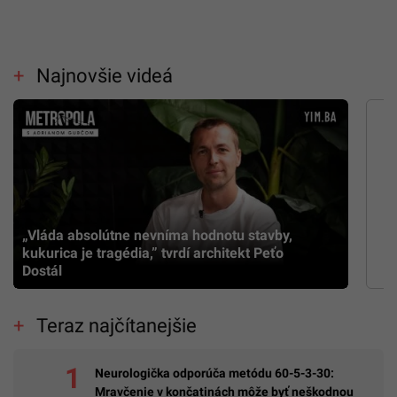
Najnovšie videá
„Vláda absolútne nevníma hodnotu stavby,
kukurica je tragédia,” tvrdí architekt Peťo
Dostál
Teraz najčítanejšie
Neurologička odporúča metódu 60-5-3-30:
Mravčenie v končatinách môže byť neškodnou