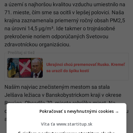
a území s najhoršou kvalitou vzduchu umiestnilo na
71. mieste, čím sme sa ocitli v lepšej polovici. Naša
krajina zaznamenala priemerný ročný obsah PM2,5
na úrovni 14,5 µg/m³. Ide takmer o trojnásobné
prekročenie noriem odporúčaných Svetovou
zdravotníckou organizáciou.
Ukrajinci chcú premenovať Rusko. Kremeľ
sa urazil do špiku kostí
Naším najviac znečisteným mestom sa stala
Jelšava ležiaca v Banskobystrickom kraji v okrese
Revúca. Obsadila 70. miesto rebríčka miest. Na
opačnom konci stála Nitra, ktorá obsadila 42. priečku
Pokračovať s nevyhnutnými cookies →
a v rámci Slovenska dosiahla najlepší výsledok.
Víta ťa www.startitup.sk