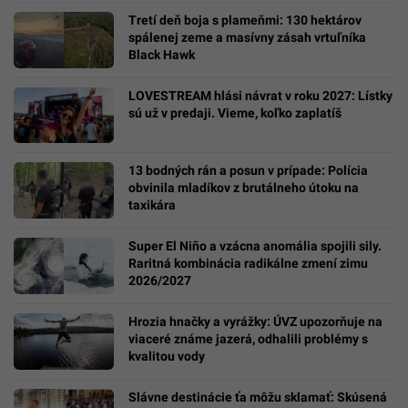
Tretí deň boja s plameňmi: 130 hektárov
spálenej zeme a masívny zásah vrtuľníka
Black Hawk
LOVESTREAM hlási návrat v roku 2027: Lístky
sú už v predaji. Vieme, koľko zaplatíš
13 bodných rán a posun v prípade: Polícia
obvinila mladíkov z brutálneho útoku na
taxikára
Super El Niño a vzácna anomália spojili sily.
Raritná kombinácia radikálne zmení zimu
2026/2027
Hrozia hnačky a vyrážky: ÚVZ upozorňuje na
viaceré známe jazerá, odhalili problémy s
kvalitou vody
Slávne destinácie ťa môžu sklamať: Skúsená