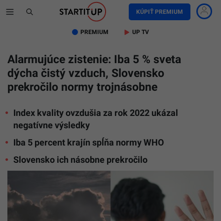
KÚPIŤ PREMIUM
PREMIUM
UP TV
Alarmujúce zistenie: Iba 5 % sveta
dýcha čistý vzduch, Slovensko
prekročilo normy trojnásobne
Index kvality ovzdušia za rok 2022 ukázal
negatívne výsledky
Iba 5 percent krajín spĺňa normy WHO
Slovensko ich násobne prekročilo