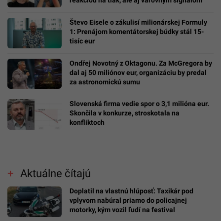
Števo Eisele o zákulisí milionárskej Formuly
1: Prenájom komentátorskej búdky stál 15-
tisíc eur
Ondřej Novotný z Oktagonu. Za McGregora by
dal aj 50 miliónov eur, organizáciu by predal
za astronomickú sumu
Slovenská firma vedie spor o 3,1 milióna eur.
Skončila v konkurze, stroskotala na
konfliktoch
Aktuálne čítajú
Doplatil na vlastnú hlúposť: Taxikár pod
vplyvom nabúral priamo do policajnej
motorky, kým vozil ľudí na festival