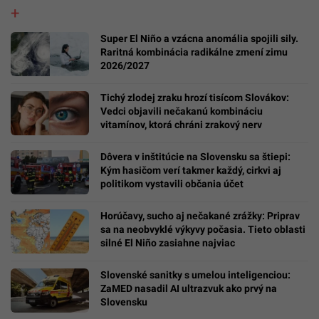
Super El Niño a vzácna anomália spojili sily.
Raritná kombinácia radikálne zmení zimu
2026/2027
Tichý zlodej zraku hrozí tisícom Slovákov:
Vedci objavili nečakanú kombináciu
vitamínov, ktorá chráni zrakový nerv
Dôvera v inštitúcie na Slovensku sa štiepi:
Kým hasičom verí takmer každý, cirkvi aj
politikom vystavili občania účet
Horúčavy, sucho aj nečakané zrážky: Priprav
sa na neobvyklé výkyvy počasia. Tieto oblasti
silné El Niño zasiahne najviac
Slovenské sanitky s umelou inteligenciou:
ZaMED nasadil AI ultrazvuk ako prvý na
Slovensku