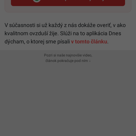
Startitup, odkaz sa otvorí v n
V súčasnosti si už každý z nás dokáže overiť, v ako
kvalitnom ovzduší žije. Slúži na to aplikácia Dnes
dýcham, o ktorej sme písali
v tomto článku
.
Pozri si naše najnovšie video,
článok pokračuje pod ním ↓