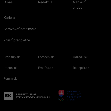
O nás
Redakcia
Nahlásiť
chybu
Kariéra
Spravovať notifikácie
Zrušiť predplatné
Startitup.sk
Fontech.sk
Odzadu.sk
Interez.sk
Emefka.sk
Receptik.sk
Femm.sk