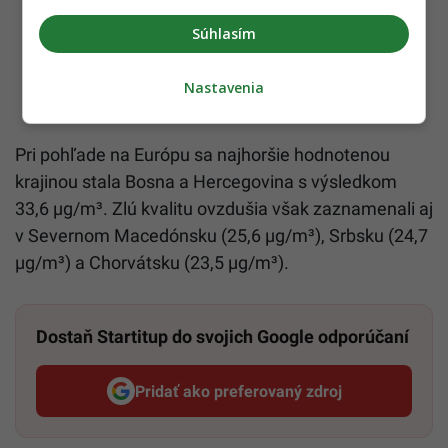
Súhlasím
Nastavenia
Pri pohľade na Európu sa najhoršie hodnotenou
krajinou stala Bosna a Hercegovina s výsledkom
33,6 µg/m³. Zlú kvalitu ovzdušia však zaznamenali aj
v Severnom Macedónsku (25,6 µg/m³), Srbsku (24,7
µg/m³) a Chorvátsku (23,5 µg/m³).
Dostaň Startitup do svojich Google odporúčaní
Pridať ako preferovaný zdroj
Startitup, odkaz sa otvorí v n