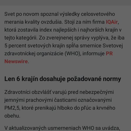
Svet po novom spoznal výsledky celosvetového
merania kvality ovzdušia. Stojí za ním firma
IQAir
,
ktorá zostavila index najlepších i najhorších krajín v
tejto kategórii. Zo zverejnenej správy vyplýva, že iba
5 percent svetových krajín spĺňa smernice Svetovej
zdravotníckej organizácie (WHO), informuje
PR
Newswire
.
Len 6 krajín dosahuje požadované normy
Zdravotníci obzvlášť varujú pred nebezpečnými
jemnými prachovými časticami označovanými
PM2,5, ktoré prenikajú hlboko do pľúc a krvného
obehu.
V aktualizovaných usmerneniach WHO sa uvádza,