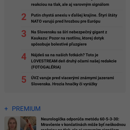
reakciou na tlak, ale aj varovným signálom
Putin chystá anexiu v ďalšej krajine. Štyri štáty
NATO varujú pred hrozbou pre Európu
Na Slovensku sa šíri nebezpečný gigant z
Kaukazu: Pozor na rastlinu, ktorej dotyk
spôsobuje bolestivé pľuzgiere
Nájdeš sa na našich fotkách? Toto je
LOVESTREAM deň druhý očami našej redakcie
(FOTOGALÉRIA)
ÚVZ varuje pred viacerými známymi jazerami
Slovenska. Hrozia hnačky či vyrážky
PREMIUM
Neurologička odporúča metódu 60-5-3-30:
Mravčenie v končatinách môže byť neškodnou
reakciou na tlak, ale aj varovným signálom