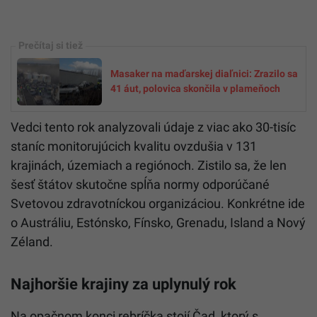
Masaker na maďarskej diaľnici: Zrazilo sa
41 áut, polovica skončila v plameňoch
Vedci tento rok analyzovali údaje z viac ako 30-tisíc
staníc monitorujúcich kvalitu ovzdušia v 131
krajinách, územiach a regiónoch. Zistilo sa, že len
šesť štátov skutočne spĺňa normy odporúčané
Svetovou zdravotníckou organizáciou. Konkrétne ide
o Austráliu, Estónsko, Fínsko, Grenadu, Island a Nový
Zéland.
Najhoršie krajiny za uplynulý rok
Na opačnom konci rebríčka stojí Čad, ktorý s