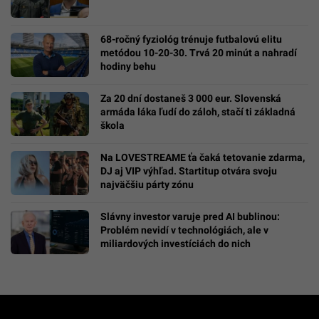
68-ročný fyziológ trénuje futbalovú elitu
metódou 10-20-30. Trvá 20 minút a nahradí
hodiny behu
Za 20 dní dostaneš 3 000 eur. Slovenská
armáda láka ľudí do záloh, stačí ti základná
škola
Na LOVESTREAME ťa čaká tetovanie zdarma,
DJ aj VIP výhľad. Startitup otvára svoju
najväčšiu párty zónu
Slávny investor varuje pred AI bublinou:
Problém nevidí v technológiách, ale v
miliardových investíciách do nich