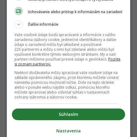
Podobné praktiky sa podľa médií objavili aj v
spoločnosti
Meta
. Tam zamestnanci údajne
Uchovávanie alebo prístup k informáciám na zariadení
zámerne navyšovali AI aktivitu, aby dosiahli
Ďalšie informácie
lepšie výsledky v interných rebríčkoch používania
Vaše osobné údaje budú spracúvané a informácie z vášho
umelej inteligencie.
zariadenia (súbory cookie, jedinečné identifikátory a ďalšie
údaje o zariadení) môžu byť ukladané a používané
Trend ukazuje širší tlak technologických
225 partnermi a môžu s nimi byť zdieľané alebo môžu byť
využívané konkrétne týmito webovými stránkami. My a naši
spoločností na dokazovanie návratnosti investícií
partneri môžeme používať presné údaje o geolokácii.
Pozrite
si zoznam partnerov.
do AI. Amazon plánuje v roku 2026 investovať
Niektorí dodávatelia môžu spracúvať vaše osobné údaje na
približne 200 miliárd dolárov do kapitálových
základe oprávneného záujmu, proti ktorému môžete vzniesť
výdavkov, pričom veľká časť smeruje do rozvoja
námietku pomocou možností nižšie. Dole na tejto stránke
alebo v ponuke webu nájdite odkaz, pomocou ktorého
a využitia umelej inteligencie a dátových centier.
môžete spravovať alebo odvolať súhlas v nastaveniach
ochrany súkromia a súborov cookie.
S rastúcim nasadzovaním AI tak technologické
firmy riešia nový problém. Okrem samotného
Súhlasím
vývoja systémov musia kontrolovať aj spôsob,
akým ich zamestnanci používajú, a zároveň
Nastavenia
obmedzovať bezpečnostné a organizačné riziká