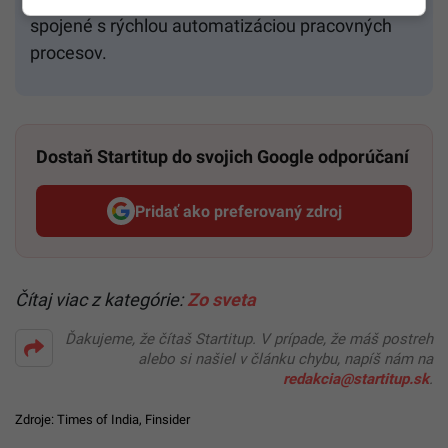
spojené s rýchlou automatizáciou pracovných
procesov.
Dostaň Startitup do svojich Google odporúčaní
Pridať ako preferovaný zdroj
Startitup, odkaz sa otvorí v n
Čítaj viac z kategórie:
Zo sveta
Ďakujeme, že čítaš Startitup. V prípade, že máš postreh
alebo si našiel v článku chybu, napíš nám na
redakcia@startitup.sk
.
Zdroje:
Times of India
,
Finsider