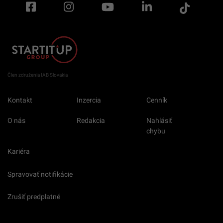
Člen združenia IAB Slovakia
Kontakt
Inzercia
Cenník
O nás
Redakcia
Nahlásiť
chybu
Kariéra
Spravovať notifikácie
Zrušiť predplatné