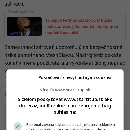
aplikácií.
Trumpov tvrdý odkaz Moskve: Rusko
nedostane celý Donbas, koniec vojny sa
napriek tomu blíži
Zamestnanci zároveň upozorňujú na bezpečnostné
riziká samotného MeshClawu. Nástroj totiž dokáže
konať v mene používateľa a vykonávať úlohy naprieč
viacerými systémami. Niektorí pracovníci sa
Pokračovať s nevyhnutnými cookies →
obávajú, že AI agent môže omylom vykonať
neželanú akciu alebo pracovať s dátami, ku ktorým
Víta ťa www.startitup.sk
by nemal mať prístup.
S cieľom poskytovať www.startitup.sk ako
doteraz, podľa zákona potrebujeme tvoj
súhlas na:
Problém sa netýka iba Amazonu
Personalizovaná reklama a obsah, meranie reklamy a
obsahu, prieskum cieľových skupín a vývoj služieb