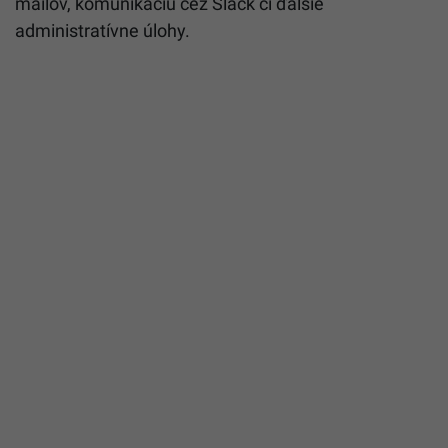
mailov, komunikáciu cez Slack či ďalšie
administratívne úlohy.