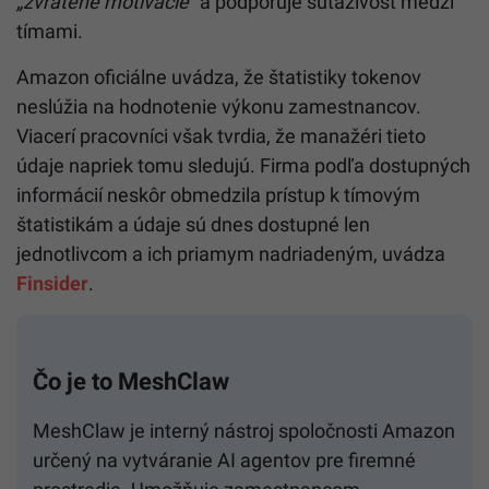
„zvrátené motivácie“
a podporuje súťaživosť medzi
tímami.
Amazon oficiálne uvádza, že štatistiky tokenov
neslúžia na hodnotenie výkonu zamestnancov.
Viacerí pracovníci však tvrdia, že manažéri tieto
údaje napriek tomu sledujú. Firma podľa dostupných
informácií neskôr obmedzila prístup k tímovým
štatistikám a údaje sú dnes dostupné len
jednotlivcom a ich priamym nadriadeným, uvádza
Finsider
.
Čo je to MeshClaw
MeshClaw je interný nástroj spoločnosti
Amazon
určený na vytváranie AI agentov pre firemné