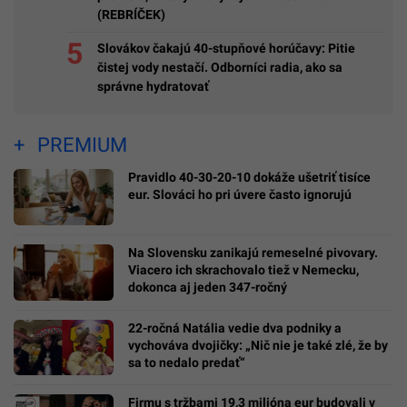
(REBRÍČEK)
Slovákov čakajú 40-stupňové horúčavy: Pitie
čistej vody nestačí. Odborníci radia, ako sa
správne hydratovať
PREMIUM
Pravidlo 40-30-20-10 dokáže ušetriť tisíce
eur. Slováci ho pri úvere často ignorujú
Na Slovensku zanikajú remeselné pivovary.
Viacero ich skrachovalo tiež v Nemecku,
dokonca aj jeden 347-ročný
22-ročná Natália vedie dva podniky a
vychováva dvojičky: „Nič nie je také zlé, že by
sa to nedalo predať“
Firmu s tržbami 19,3 milióna eur budovali v