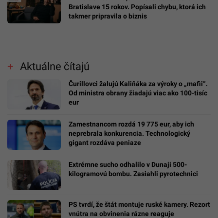
Bratislave 15 rokov. Popísali chybu, ktorá ich
takmer pripravila o biznis
Aktuálne čítajú
Čurillovci žalujú Kaliňáka za výroky o „mafii“.
Od ministra obrany žiadajú viac ako 100-tisíc
eur
Zamestnancom rozdá 19 775 eur, aby ich
neprebrala konkurencia. Technologický
gigant rozdáva peniaze
Extrémne sucho odhalilo v Dunaji 500-
kilogramovú bombu. Zasiahli pyrotechnici
PS tvrdí, že štát montuje ruské kamery. Rezort
vnútra na obvinenia rázne reaguje