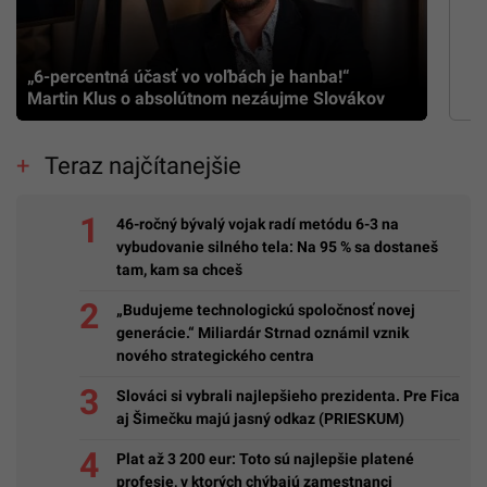
„6-percentná účasť vo voľbách je hanba!“
Martin Klus o absolútnom nezáujme Slovákov
Teraz najčítanejšie
46-ročný bývalý vojak radí metódu 6-3 na
vybudovanie silného tela: Na 95 % sa dostaneš
tam, kam sa chceš
„Budujeme technologickú spoločnosť novej
generácie.“ Miliardár Strnad oznámil vznik
nového strategického centra
Slováci si vybrali najlepšieho prezidenta. Pre Fica
aj Šimečku majú jasný odkaz (PRIESKUM)
Plat až 3 200 eur: Toto sú najlepšie platené
profesie, v ktorých chýbajú zamestnanci