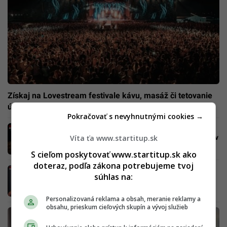
Získaj na Lovestream festivale kávu, masáž či tetovanie
úplne zadarmo
Pokračovať s nevyhnutnými cookies →
„6-percentná účasť vo voľbách je hanba!“
Víta ťa www.startitup.sk
Martin Klus o absolútnom nezáujme Slovákov
S cieľom poskytovať www.startitup.sk ako
doteraz, podľa zákona potrebujeme tvoj
„Fico je vraj alfasamec, čo pomáha
súhlas na:
Slovensku,” seniori žijú v mylnej predstave,
tvrdí Hamran
Personalizovaná reklama a obsah, meranie reklamy a
obsahu, prieskum cieľových skupín a vývoj služieb