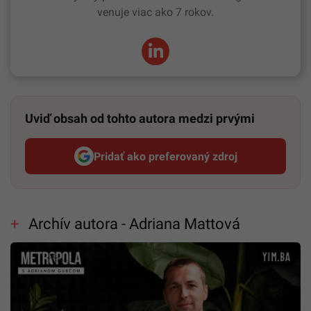
venuje viac ako 7 rokov.
Uviď obsah od tohto autora medzi prvými
Pridať ako preferovaný zdroj
Startitup, odkaz sa otvorí v n
Archív autora - Adriana Mattová