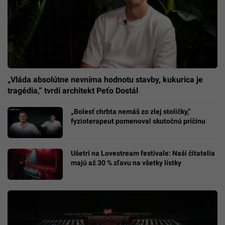
„Vláda absolútne nevníma hodnotu stavby, kukurica je
tragédia,” tvrdí architekt Peťo Dostál
„Bolesť chrbta nemáš zo zlej stoličky,”
fyzioterapeut pomenoval skutočnú príčinu
Ušetri na Lovestream festivale: Naši čitatelia
majú až 30 % zľavu na všetky lístky