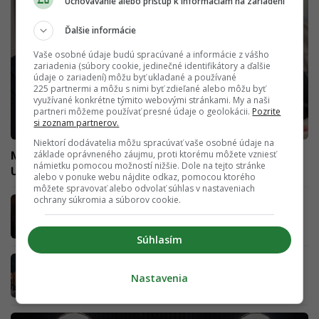
Uchovávanie alebo prístup k informáciám na zariadení
Ďalšie informácie
Vaše osobné údaje budú spracúvané a informácie z vášho
zariadenia (súbory cookie, jedinečné identifikátory a ďalšie
údaje o zariadení) môžu byť ukladané a používané
225 partnermi a môžu s nimi byť zdieľané alebo môžu byť
využívané konkrétne týmito webovými stránkami. My a naši
partneri môžeme používať presné údaje o geolokácii.
Pozrite
si zoznam partnerov.
Niektorí dodávatelia môžu spracúvať vaše osobné údaje na
základe oprávneného záujmu, proti ktorému môžete vzniesť
Mesežnikov: Rusko je agresor, ktorý má byť vyhnaný z
námietku pomocou možností nižšie. Dole na tejto stránke
Ukrajiny
alebo v ponuke webu nájdite odkaz, pomocou ktorého
môžete spravovať alebo odvolať súhlas v nastaveniach
ochrany súkromia a súborov cookie.
VIDEO: Nočný výbuch pri bratislavskom
letisku, okolie zasiahla tlaková vlna
Súhlasím
Sting na dosah: Startitup posiela verných
predplatiteľov na festival Metronome
Nastavenia