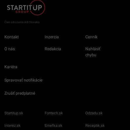
Člen združenia IAB Slovakia
Kontakt
Inzercia
Cenník
O nás
Redakcia
Nahlásiť
chybu
Kariéra
Spravovať notifikácie
Zrušiť predplatné
Startitup.sk
Fontech.sk
Odzadu.sk
Interez.sk
Emefka.sk
Receptik.sk