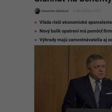
Alexandra Gábelová
3. júna 2026 o 13:57
Vláda rieši ekonomické spomalenie
Nový balík opatrení má pomôcť fir
Výhrady majú zamestnávatelia aj o