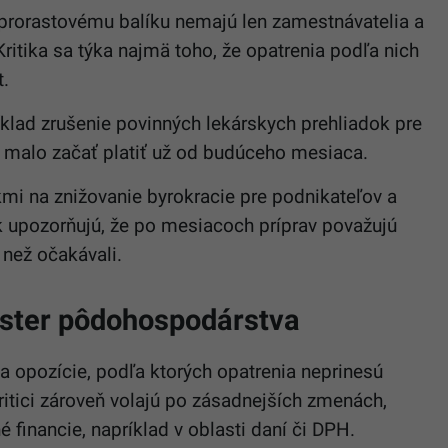
rorastovému balíku nemajú len zamestnávatelia a
 Kritika sa týka najmä toho, že opatrenia podľa nich
t.
lad zrušenie povinných lekárskych prehliadok pre
y malo začať platiť už od budúceho mesiaca.
kmi na znižovanie byrokracie pre podnikateľov a
k upozorňujú, že po mesiacoch príprav považujú
 než očakávali.
ister pôdohospodárstva
 a opozície, podľa ktorých opatrenia neprinesú
itici zároveň volajú po zásadnejších zmenách,
 financie, napríklad v oblasti daní či DPH.