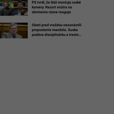
PS tvrdí, že štát montuje ruské
kamery. Rezort vnútra na
obvinenia rázne reaguje
Obeti pred vraždou neoznámili
minika
prepustenie manžela. Susko
á
podáva disciplinárku a trestné
oznámenie