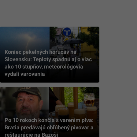
Koniec pekelných horúčav na
Slovensku: Teploty spadnú aj o viac
ako 10 stupňov, meteorológovia
vydali varovania
Po 10 rokoch končia s varením piva:
Bratia predávajú obľúbený pivovar a
reštaurácie na Bazoši