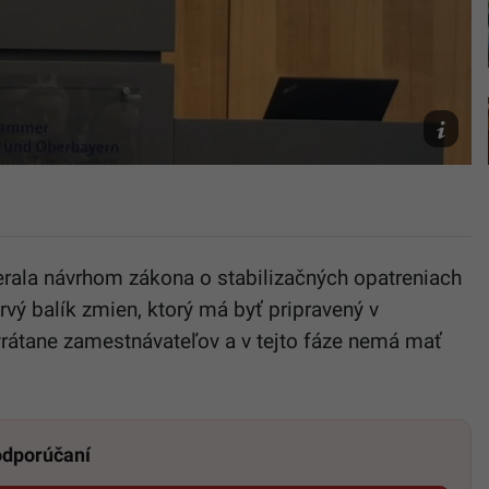
TASR/Do
Košťálov
rala návrhom zákona o stabilizačných opatreniach
rvý balík zmien, ktorý má byť pripravený v
vrátane zamestnávateľov a v tejto fáze nemá mať
 odporúčaní