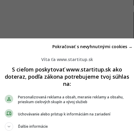
Pokračovať s nevyhnutnými cookies →
ská ekonomika patrí medzi najotvorenejšie na svete,
val. Podľa neho sa negatívne trendy v Nemecku
Víta ťa www.startitup.sk
dnej Európy. Informoval Úrad vlády SR v tlačovej
S cieľom poskytovať www.startitup.sk ako
doteraz, podľa zákona potrebujeme tvoj súhlas
na:
mestnávateľov
Personalizovaná reklama a obsah, meranie reklamy a obsahu,
prieskum cieľových skupín a vývoj služieb
aj ďalších sociálnych partnerov, aby navrhli
Uchovávanie alebo prístup k informáciám na zariadení
o prostredia. Kabinet zároveň zdôraznil, že v prvej
Ďalšie informácie
m na verejné financie.