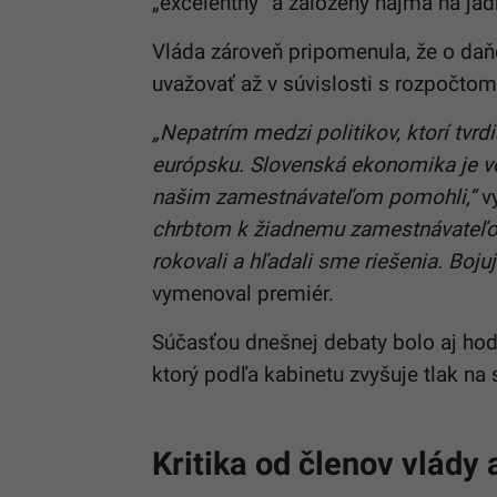
„excelentný“ a založený najmä na jad
Vláda zároveň pripomenula, že o d
uvažovať až v súvislosti s rozpočtom
„Nepatrím medzi politikov, ktorí tv
európsku. Slovenská ekonomika je v
našim zamestnávateľom pomohli,“
vy
chrbtom k žiadnemu zamestnávateľov
rokovali a hľadali sme riešenia. Bojuj
vymenoval premiér.
Súčasťou dnešnej debaty bolo aj hod
ktorý podľa kabinetu zvyšuje tlak na
Kritika od členov vlády