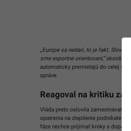
„Európe sa nedarí, to je fakt. Sloven
sme exportne orientovaní,“
skonštato
automaticky premietajú do celej stre
správe.
Reagoval na kritiku za
Vláda preto oslovila zamestnávateľov 
opatrenia na zlepšenie podnikateľskéh
fáze nechce prijímať kroky s dopado