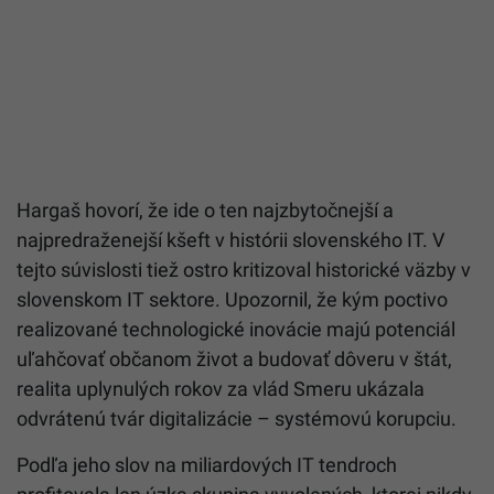
zastrešuje témy dopravy a digitalizácie.
Hargaš hovorí, že ide o ten najzbytočnejší a
najpredraženejší kšeft v histórii slovenského IT. V