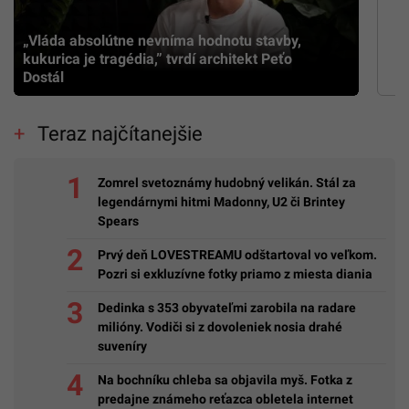
Najnovšie videá
„Vláda absolútne nevníma hodnotu stavby,
kukurica je tragédia,” tvrdí architekt Peťo
Dostál
Teraz najčítanejšie
Zomrel svetoznámy hudobný velikán. Stál za