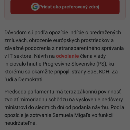
Pridať ako preferovaný zdroj
Startitup, odkaz sa otvorí v n
Dôvodom sú podľa opozície indície o predražených
zmluvách, ohrozenie európskych prostriedkov a
závažné podozrenia z netransparentného správania
v IT sektore. Návrh na
odvolanie
člena vlády
iniciovalo hnutie Progresívne Slovensko (PS), ku
ktorému sa okamžite pripojili strany SaS, KDH, Za
ľudí a Demokrati.
Predseda parlamentu má teraz zákonnú povinnosť
zvolať mimoriadnu schôdzu na vyslovenie nedôvery
ministrovi do siedmich dní od podania návrhu. Podľa
opozície je zotrvanie Samuela Migaľa vo funkcii
neudržateľné.