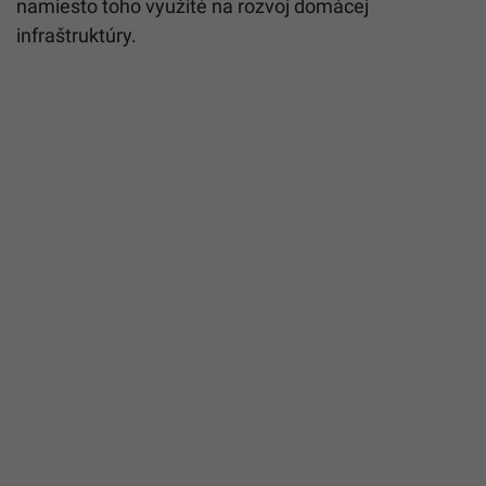
Drahota zasiahla Slovákov naplno.
Exkluzívny prieskum ukázal, že mnohé
domácnosti už neušetria ani euro
V neposlednom rade je podľa opozície dôvodom na
odvolanie aj žalostné a neefektívne tempo čerpania
eurofondov, kvôli ktorému Slovensku hrozí reálne
prepadnutie stoviek miliónov eur, ktoré mohli byť
namiesto toho využité na rozvoj domácej
infraštruktúry.