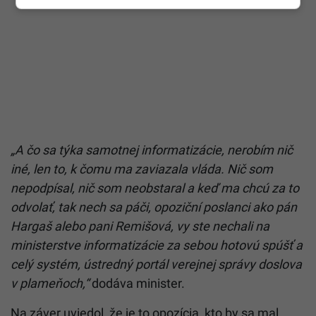
„A čo sa týka samotnej informatizácie, nerobím nič