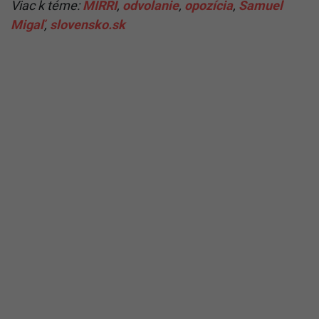
Čítaj viac z kategórie:
Politika
Ďakujeme, že čítaš Startitup. V prípade, že máš postreh
alebo si našiel v článku chybu, napíš nám na
redakcia@startitup.sk
.
Zdroj: TK Demokrati, PS, KDH, SaS, Za ľudí
Viac k téme:
MIRRI
,
odvolanie
,
opozícia
,
Samuel
Migaľ
,
slovensko.sk