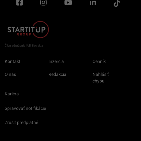
drieť do staroby, zavádza nový trend
Sestry v teréne budú bez príplatkov. Hrozí
odchod personálu, poisťovne odmietli
kompenzácie
Člen združenia IAB Slovakia
Kontakt
Inzercia
Cenník