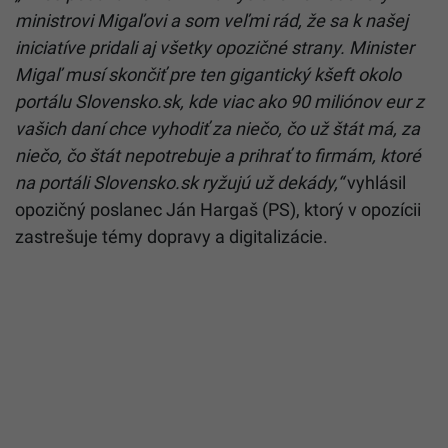
projekt komplexnej obnovy ústredného portálu
verejnej správy
Slovensko.sk
. Ministerstvo investícií,
regionálneho rozvoja a informatizácie (MIRRI)
plánuje na tento účel vynaložiť závratnú sumu
prevyšujúcu 90 miliónov eur. Podľa opozície však ide
o fiktívnu modernizáciu a vedomé plytvanie
verejnými financiami.
„Dnes podávame návrh na vyslovenie nedôvery
ministrovi Migaľovi a som veľmi rád, že sa k našej
iniciatíve pridali aj všetky opozičné strany. Minister
Migaľ musí skončiť pre ten gigantický kšeft okolo
portálu Slovensko.sk, kde viac ako 90 miliónov eur z
vašich daní chce vyhodiť za niečo, čo už štát má, za
niečo, čo štát nepotrebuje a prihrať to firmám, ktoré
na portáli Slovensko.sk ryžujú už dekády,“
vyhlásil
opozičný poslanec Ján Hargaš (PS), ktorý v opozícii