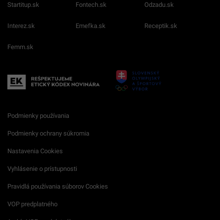
O nás
Redakcia
Nahlásiť
chybu
Kariéra
Spravovať notifikácie
Zrušiť predplatné
Startitup.sk
Fontech.sk
Odzadu.sk
Interez.sk
Emefka.sk
Receptik.sk
Femm.sk