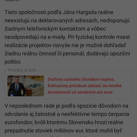
Prípad portálu Slovensko.sk však nie je jediným
zlyhaním, ktoré opozícia ministrovi pripisuje. Ďalšia
závažná výčitka smeruje k prerozdeľovaniu dotácií
určených na digitálnu transformáciu krajiny. Podľa
zistení opozičných poslancov rezort pod Migaľovým
vedením schválil takmer 60 miliónov eur z
európskych štrukturálnych fondov pre subjekty, ktoré
vykazujú jasné znaky takzvaných schránkových
firiem.
Tieto spoločnosti podľa Jána Hargaša reálne
neexistujú na deklarovaných adresách, nedisponujú
žiadnym telefonickým kontaktom a vôbec
neodpovedajú na e-maily. Pri fyzickej kontrole miest
realizácie projektov navyše nie je možné dohľadať
žiadnu reálnu činnosť či personál, dodávajú opoziční
politici.