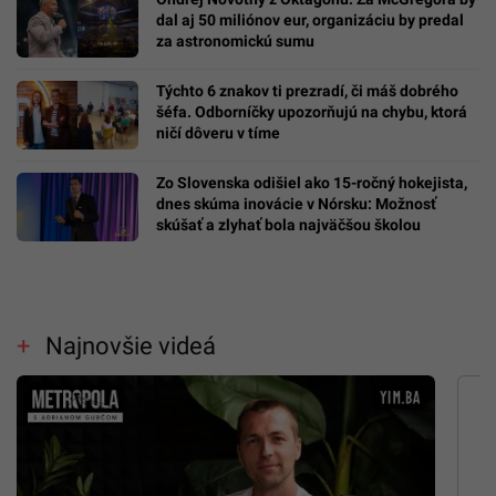
Števo Eisele o zákulisí milionárskej Formuly
1: Prenájom komentátorskej búdky stál 15-
tisíc eur
Lekárka prezrádza: Tieto vyšetrenia by si vo
veku 30, 40, 50 a 60 rokoch mal absolvovať,
dokážu odhaliť zákerné ochorenia
Ondřej Novotný z Oktagonu. Za McGregora by
dal aj 50 miliónov eur, organizáciu by predal
za astronomickú sumu
Týchto 6 znakov ti prezradí, či máš dobrého
šéfa. Odborníčky upozorňujú na chybu, ktorá
ničí dôveru v tíme
Zo Slovenska odišiel ako 15-ročný hokejista,
dnes skúma inovácie v Nórsku: Možnosť
skúšať a zlyhať bola najväčšou školou