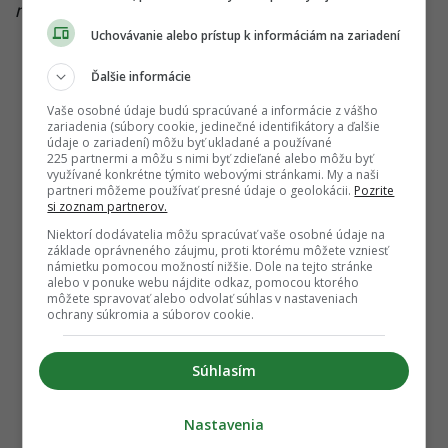
obvinenia, že by pomaly využívali európske peniaze.
Rezort argumentuje číslami – za rok sa čerpanie
Uchovávanie alebo prístup k informáciám na zariadení
zvýšilo z necelých 6 % na 19 %, pričom ročný cieľ bol
Ďalšie informácie
dosiahnutý v predstihu už v máji 2026.
Vaše osobné údaje budú spracúvané a informácie z vášho
zariadenia (súbory cookie, jedinečné identifikátory a ďalšie
Samuel Migaľ hovorí, že je to len lacné trápne
údaje o zariadení) môžu byť ukladané a používané
opozičné politické divadlo.
„Nijak inak sa nedá
225 partnermi a môžu s nimi byť zdieľané alebo môžu byť
využívané konkrétne týmito webovými stránkami. My a naši
nazvať aktivita skupiny opozičných poslancov, ktorá
partneri môžeme používať presné údaje o geolokácii.
Pozrite
si zoznam partnerov.
podala návrh na moje odvolanie. Ja na rozdiel od
Niektorí dodávatelia môžu spracúvať vaše osobné údaje na
nich pracujem v regiónoch,“
uviedol.
základe oprávneného záujmu, proti ktorému môžete vzniesť
námietku pomocou možností nižšie. Dole na tejto stránke
alebo v ponuke webu nájdite odkaz, pomocou ktorého
môžete spravovať alebo odvolať súhlas v nastaveniach
ochrany súkromia a súborov cookie.
Súhlasím
Nastavenia