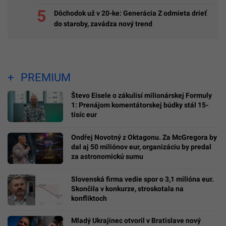
legendárnymi hitmi Madonny, U2 či Brintey
Spears
Prvý deň LOVESTREAMU odštartoval vo veľkom.
Pozri si exkluzívne fotky priamo z miesta diania
Dedinka s 353 obyvateľmi zarobila na radare
milióny. Vodiči si z dovoleniek nosia drahé
suveníry
Na bochníku chleba sa objavila myš. Fotka z
predajne známeho reťazca obletela internet
Dôchodok už v 20-ke: Generácia Z odmieta drieť
do staroby, zavádza nový trend
PREMIUM
Števo Eisele o zákulisí milionárskej Formuly
1: Prenájom komentátorskej búdky stál 15-