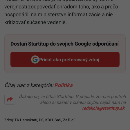
iné, len to, k čomu ma zaviazala vláda. Nič som
nepodpísal, nič som neobstaral a keď ma chcú za to
odvolať, tak nech sa páči, opoziční poslanci ako pán
Hargaš alebo pani Remišová, vy ste nechali na
ministerstve informatizácie za sebou hotovú spúšť a
celý systém, ústredný portál verejnej správy doslova
v plameňoch,“
dodáva minister.
Na záver uviedol, že je to opozícia, kto by sa mal
verejnosti zodpovedať ohľadom toho, ako a prečo
hospodárili na ministerstve informatizácie a nie
kritizovať súčasné vedenie.
Dostaň Startitup do svojich Google odporúčaní
Pridať ako preferovaný zdroj
Startitup, odkaz sa otvorí v n