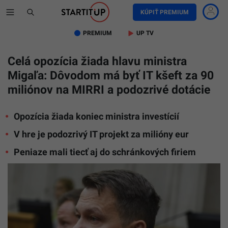
KÚPIŤ PREMIUM
PREMIUM
UP TV
Celá opozícia žiada hlavu ministra
Migaľa: Dôvodom má byť IT kšeft za 90
miliónov na MIRRI a podozrivé dotácie
Opozícia žiada koniec ministra investícií
V hre je podozrivý IT projekt za milióny eur
Peniaze mali tiecť aj do schránkových firiem
Opozícia
tlačí
na
odvolani
Samuela