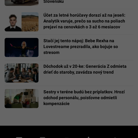
Mýtus o ľahkej finančnej slobode: Prečo pri
populárnom tradingu prichádza o peniaze až
90 % ľudí
Horúčavy, sucho aj nečakané zrážky: Priprav
sa na neobvyklé výkyvy počasia. Tieto oblasti
silné El Niño zasiahne najviac
Slovenské sanitky s umelou inteligenciou:
ZaMED nasadil AI ultrazvuk ako prvý na
Slovensku
Účet za letné horúčavy dorazí až na jeseň:
Analytik varuje, prečo sa sucho na poliach
prejaví na cenovkách o 3 až 6 mesiacov
Stačí jej tento nápoj: Bebe Rexha na
Lovestreame prezradila, ako bojuje so
stresom
Dôchodok už v 20-ke: Generácia Z odmieta