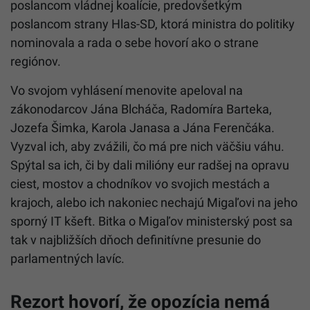
Výzva koaličným poslancom z
regiónov
Opozícia si uvedomuje, že na úspešné vyslovenie
nedôvery v pléne Národnej rady potrebuje
minimálne 76 hlasov, ktorými aktuálne nedisponuje.
Ján Hargaš preto adresoval priamu politickú výzvu
poslancom vládnej koalície, predovšetkým
poslancom strany Hlas-SD, ktorá ministra do politiky
nominovala a rada o sebe hovorí ako o strane
regiónov.
Vo svojom vyhlásení menovite apeloval na
zákonodarcov Jána Blcháča, Radomíra Barteka,
Jozefa Šimka, Karola Janasa a Jána Ferenčáka.
Vyzval ich, aby zvážili, čo má pre nich väčšiu váhu.