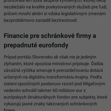
tejto súvislosti tiež ostro kritizoval historické väzby v
slovenskom IT sektore. Upozornil, že kým poctivo
realizované technologické inovácie majú potenciál
uľahčovať občanom život a budovať dôveru v štát,
realita uplynulých rokov za vlád Smeru ukázala
odvrátenú tvár digitalizácie – systémovú korupciu.
Podľa jeho slov na miliardových IT tendroch
profitovala len úzka skupina vyvolených, ktorej nikdy
nezáležalo na kvalite poskytovaných služieb pre ľudí,
pričom mnohí aktéri si vďaka legislatívnym zmenám
bezproblémovo zariadili beztrestnosť.
Financie pre schránkové firmy a
prepadnuté eurofondy