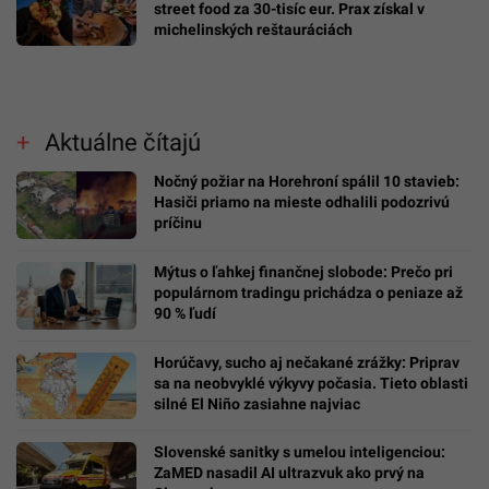
tisíc eur
Ondřej Novotný z Oktagonu. Za McGregora by
dal aj 50 miliónov eur, organizáciu by predal
za astronomickú sumu
Slovenská firma vedie spor o 3,1 milióna eur.
Skončila v konkurze, stroskotala na
konfliktoch
Mladý Ukrajinec otvoril v Bratislave nový
street food za 30-tisíc eur. Prax získal v
michelinských reštauráciách
Aktuálne čítajú
Nočný požiar na Horehroní spálil 10 stavieb:
Hasiči priamo na mieste odhalili podozrivú
príčinu