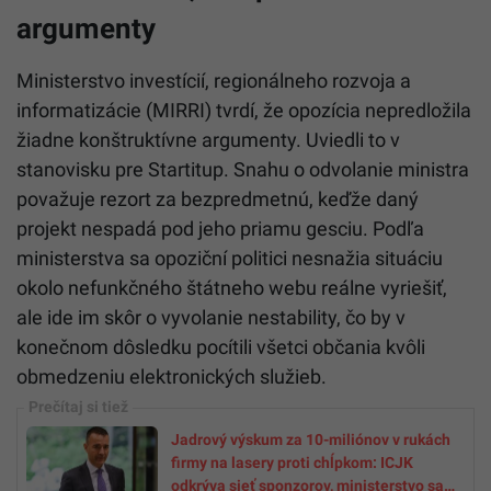
Spýtal sa ich, či by dali milióny eur radšej na opravu
ciest, mostov a chodníkov vo svojich mestách a
krajoch, alebo ich nakoniec nechajú Migaľovi na jeho
sporný IT kšeft. Bitka o Migaľov ministerský post sa
tak v najbližších dňoch definitívne presunie do
parlamentných lavíc.
Rezort hovorí, že opozícia nemá
argumenty
Ministerstvo investícií, regionálneho rozvoja a
informatizácie (MIRRI) tvrdí, že opozícia nepredložila
žiadne konštruktívne argumenty. Uviedli to v
stanovisku pre Startitup. Snahu o odvolanie ministra
považuje rezort za bezpredmetnú, keďže daný
projekt nespadá pod jeho priamu gesciu. Podľa