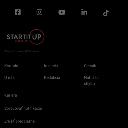
Člen združenia IAB Slovakia
Kontakt
Inzercia
Cenník
O nás
Redakcia
Nahlásiť
chybu
Kariéra
Spravovať notifikácie
Zrušiť predplatné