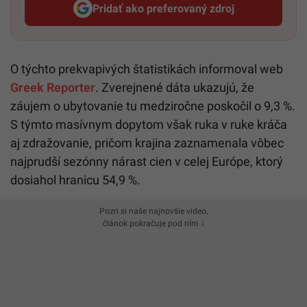
Pridať ako preferovaný zdroj
Startitup, odkaz sa otvorí v n
O týchto prekvapivých štatistikách informoval web
Greek Reporter
. Zverejnené dáta ukazujú, že
záujem o ubytovanie tu medziročne poskočil o 9,3 %.
S týmto masívnym dopytom však ruka v ruke kráča
aj zdražovanie, pričom krajina zaznamenala vôbec
najprudší sezónny nárast cien v celej Európe, ktorý
dosiahol hranicu 54,9 %.
Pozri si naše najnovšie video,
článok pokračuje pod ním ↓