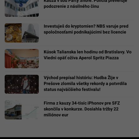
Kauza v šou Party Shore: Polícia preveruje
podozrenie z násilného činu
Investuješ do kryptomien? NBS varuje pred
spoločnosťami podnikajúcimi bez licencie
Kúsok Talianska len hodinu od Bratislavy. Vo
Viedni opäť ožíva Aperol Spritz Piazza
Východ prepísal históriu: Hudba Žije v
Prešove zlomila všetky rekordy a potvrdila
status najväčšieho festivalu!
Firma z kauzy 34-tisíc iPhonov pre SFZ
skončila v konkurze. Dosiahla tržby 22
miliónov eur