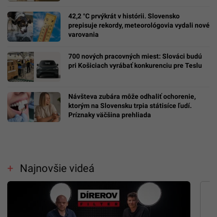
42,2 °C prvýkrát v histórii. Slovensko
prepisuje rekordy, meteorológovia vydali nové
varovania
700 nových pracovných miest: Slováci budú
pri Košiciach vyrábať konkurenciu pre Teslu
Návšteva zubára môže odhaliť ochorenie,
ktorým na Slovensku trpia státisíce ľudí.
Príznaky väčšina prehliada
Najnovšie videá