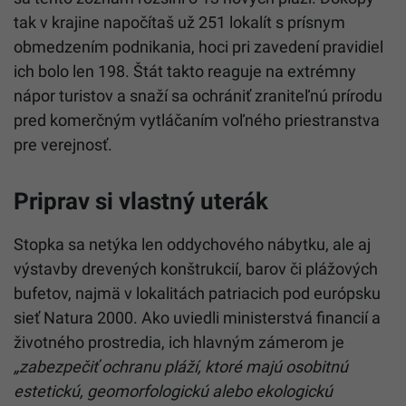
tak v krajine napočítaš už 251 lokalít s prísnym
obmedzením podnikania, hoci pri zavedení pravidiel
ich bolo len 198. Štát takto reaguje na extrémny
nápor turistov a snaží sa ochrániť zraniteľnú prírodu
pred komerčným vytláčaním voľného priestranstva
pre verejnosť.
Priprav si vlastný uterák
Stopka sa netýka len oddychového nábytku, ale aj
výstavby drevených konštrukcií, barov či plážových
bufetov, najmä v lokalitách patriacich pod európsku
sieť Natura 2000. Ako uviedli ministerstvá financií a
životného prostredia, ich hlavným zámerom je
„zabezpečiť ochranu pláží, ktoré majú osobitnú
estetickú, geomorfologickú alebo ekologickú