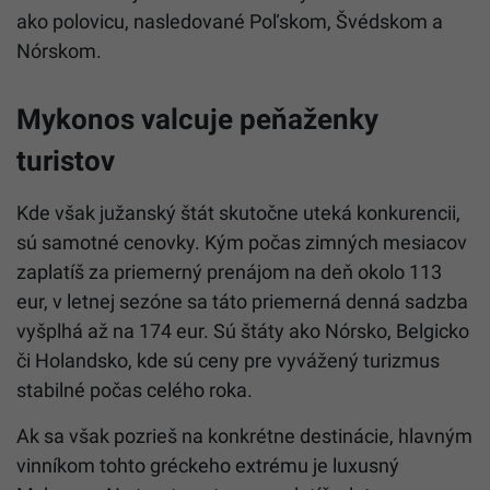
ako polovicu, nasledované Poľskom, Švédskom a
Nórskom.
Mykonos valcuje peňaženky
turistov
Kde však južanský štát skutočne uteká konkurencii,
sú samotné cenovky. Kým počas zimných mesiacov
zaplatíš za priemerný prenájom na deň okolo 113
eur, v letnej sezóne sa táto priemerná denná sadzba
vyšplhá až na 174 eur. Sú štáty ako Nórsko, Belgicko
či Holandsko, kde sú ceny pre vyvážený turizmus
stabilné počas celého roka.
Ak sa však pozrieš na konkrétne destinácie, hlavným
vinníkom tohto gréckeho extrému je luxusný