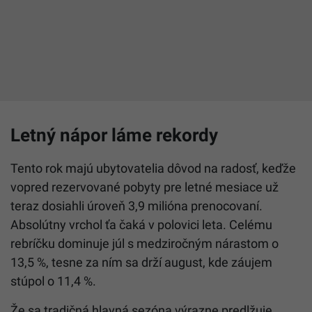
Letný nápor láme rekordy
Tento rok majú ubytovatelia dôvod na radosť, keďže
vopred rezervované pobyty pre letné mesiace už
teraz dosiahli úroveň 3,9 milióna prenocovaní.
Absolútny vrchol ťa čaká v polovici leta. Celému
rebríčku dominuje júl s medziročným nárastom o
13,5 %, tesne za ním sa drží august, kde záujem
stúpol o 11,4 %.
Že sa tradičná hlavná sezóna výrazne predlžuje,