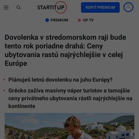
KÚPIŤ PREMIUM
PREMIUM
UP TV
Dovolenka v stredomorskom raji bude
tento rok poriadne drahá: Ceny
ubytovania rastú najrýchlejšie v celej
Európe
Plánuješ letnú dovolenku na juhu Európy?
Grécko zažíva masívny nápor turistov a tamojšie
ceny privátneho ubytovania rástli najrýchlejšie na
kontinente