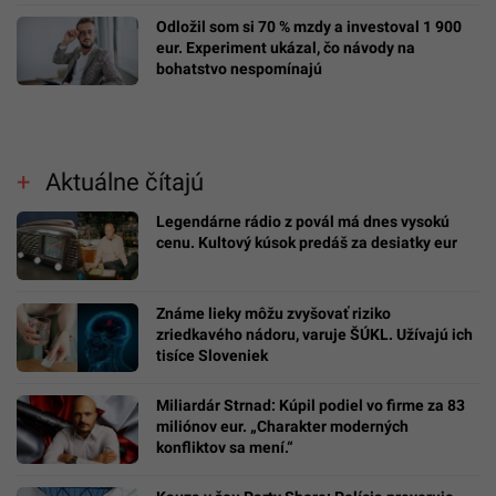
Odložil som si 70 % mzdy a investoval 1 900
eur. Experiment ukázal, čo návody na
bohatstvo nespomínajú
Aktuálne čítajú
Legendárne rádio z povál má dnes vysokú
cenu. Kultový kúsok predáš za desiatky eur
Známe lieky môžu zvyšovať riziko
zriedkavého nádoru, varuje ŠÚKL. Užívajú ich
tisíce Sloveniek
Miliardár Strnad: Kúpil podiel vo firme za 83
miliónov eur. „Charakter moderných
konfliktov sa mení.“