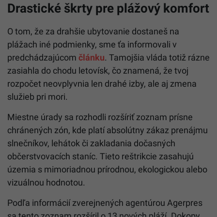
Drastické škrty pre plážový komfort
O tom, že za drahšie ubytovanie dostaneš na
plážach iné podmienky, sme ťa informovali v
predchádzajúcom
článku
. Tamojšia vláda totiž rázne
zasiahla do chodu letovísk, čo znamená, že tvoj
rozpočet neovplyvnia len drahé izby, ale aj zmena
služieb pri mori.
Miestne úrady sa rozhodli rozšíriť zoznam prísne
chránených zón, kde platí absolútny zákaz prenájmu
slnečníkov, lehátok či zakladania dočasných
občerstvovacích staníc. Tieto reštrikcie zasahujú
územia s mimoriadnou prírodnou, ekologickou alebo
vizuálnou hodnotou.
Podľa informácií zverejnených agentúrou Agerpres
sa tento zoznam rozšíril o 13 nových pláží. Dokopy