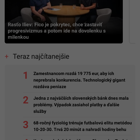
Rasťo Iliev: Fico je pokrytec, chce zastaviť
progresivizmus a potom ide na dovolenku s
milenkou
Teraz najčítanejšie
Zamestnancom rozdá 19 775 eur, aby ich
neprebrala konkurencia. Technologický gigant
rozdáva peniaze
Jedna z najväčších slovenských bánk dnes mala
problémy. Výpadok zasiahol platby a ďalšie
služby
68-ročný fyziológ trénuje futbalovú elitu metódou
10-20-30. Trvá 20 minút a nahradí hodiny behu