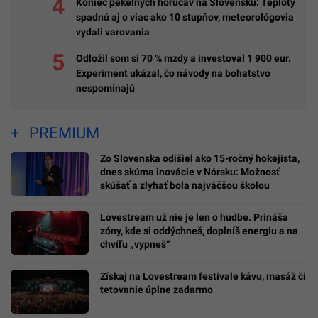
Koniec pekelných horúčav na Slovensku: Teploty
spadnú aj o viac ako 10 stupňov, meteorológovia
vydali varovania
Odložil som si 70 % mzdy a investoval 1 900 eur.
Experiment ukázal, čo návody na bohatstvo
nespomínajú
PREMIUM
Zo Slovenska odišiel ako 15-ročný hokejista,
dnes skúma inovácie v Nórsku: Možnosť
skúšať a zlyhať bola najväčšou školou
Lovestream už nie je len o hudbe. Prináša
zóny, kde si oddýchneš, doplníš energiu a na
chvíľu „vypneš“
Získaj na Lovestream festivale kávu, masáž či
tetovanie úplne zadarmo