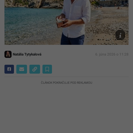
Ilustračn
foto
AI
Natália Tytykalová
6. júna 2026 o 11:28
ČLÁNOK POKRAČUJE POD REKLAMOU