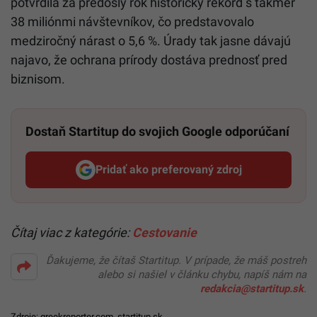
potvrdila za predošlý rok historický rekord s takmer
38 miliónmi návštevníkov, čo predstavovalo
medziročný nárast o 5,6 %. Úrady tak jasne dávajú
najavo, že ochrana prírody dostáva prednosť pred
biznisom.
Dostaň Startitup do svojich Google odporúčaní
Pridať ako preferovaný zdroj
Startitup, odkaz sa otvorí v n
Čítaj viac z kategórie:
Cestovanie
Ďakujeme, že čítaš Startitup. V prípade, že máš postreh
alebo si našiel v článku chybu, napíš nám na
redakcia@startitup.sk
.
Zdroje:
greekreporter.com
,
startitup.sk