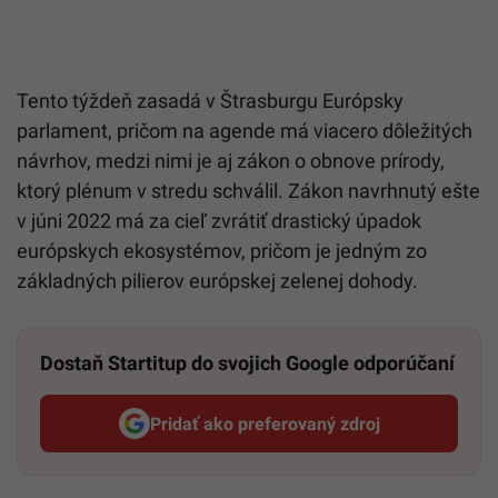
Tento týždeň zasadá v Štrasburgu Európsky
parlament, pričom na agende má viacero dôležitých
návrhov, medzi nimi je aj zákon o obnove prírody,
ktorý plénum v stredu schválil. Zákon navrhnutý ešte
v júni 2022 má za cieľ zvrátiť drastický úpadok
európskych ekosystémov, pričom je jedným zo
základných pilierov európskej zelenej dohody.
Dostaň Startitup do svojich Google odporúčaní
Pridať ako preferovaný zdroj
Startitup, odkaz sa otvorí v n