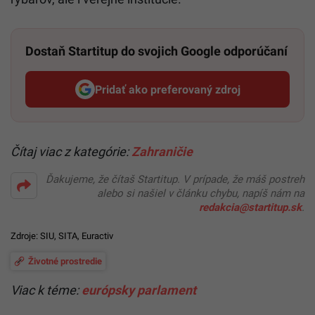
Dostaň Startitup do svojich Google odporúčaní
Pridať ako preferovaný zdroj
Startitup, odkaz sa otvorí v n
Čítaj viac z kategórie:
Zahraničie
Ďakujeme, že čítaš Startitup. V prípade, že máš postreh
alebo si našiel v článku chybu, napíš nám na
redakcia@startitup.sk
.
Zdroje:
SIU
, SITA,
Euractiv
Životné prostredie
Viac k téme:
európsky parlament