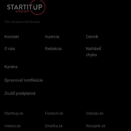
Člen združenia IAB Slovakia
Kontakt
Inzercia
Cenník
O nás
Redakcia
Nahlásiť
chybu
Kariéra
Spravovať notifikácie
Zrušiť predplatné
Startitup.sk
Fontech.sk
Odzadu.sk
Interez.sk
Emefka.sk
Receptik.sk