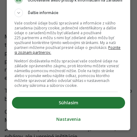
Uchovávanie alebo prístup k informáciám na zariadení
Ďalšie informácie
Vaše osobné údaje budú spracúvané a informácie z vášho
zariadenia (súbory cookie, jedinečné identifikátory a ďalšie
údaje o zariadení) môžu byť ukladané a používané
Medzi kritikov zákona sa radia poľnohospodári. Tí
225 partnermi a môžu s nimi byť zdieľané alebo môžu byť
využívané konkrétne týmito webovými stránkami. My a naši
tvrdia, že vyčleňovanie čoraz väčších rozlôh
partneri môžeme používať presné údaje o geolokácii.
Pozrite
si zoznam partnerov.
poľnohospodárskej pôdy pre prírodu môže viesť
práve k zdražovaniu potravín. Tvrdia, že to si EÚ
Niektorí dodávatelia môžu spracúvať vaše osobné údaje na
základe oprávneného záujmu, proti ktorému môžete vzniesť
nemôže v čase vojny, inflácie a spomalenia
námietku pomocou možností nižšie. Dole na tejto stránke
alebo v ponuke webu nájdite odkaz, pomocou ktorého
ekonomického rastu, nemôže dovoliť.
môžete spravovať alebo odvolať súhlas v nastaveniach
ochrany súkromia a súborov cookie.
Taktiež kritizujú, že Komisia presne nevyčíslila, koľko
budú zmeny stáť farmárov a ďalších spotrebiteľov.
Súhlasím
Odpor voči zákonu mal aj nemecký líder EPP
Nastavenia
Manfred Weber. Povedal, že zákon bude
„katastrofou“ pre vidiecke komunity, farmárov,
rybárov, ale i verejné inštitúcie.