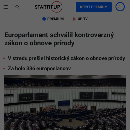
KÚPIŤ PREMIUM
PREMIUM
UP TV
Europarlament schválil kontroverzný
zákon o obnove prírody
V stredu prešiel historický zákon o obnove prírody
Za bolo 336 europoslancov
Európsky
parlamen
v
Štrasbur
Startitup
Marco