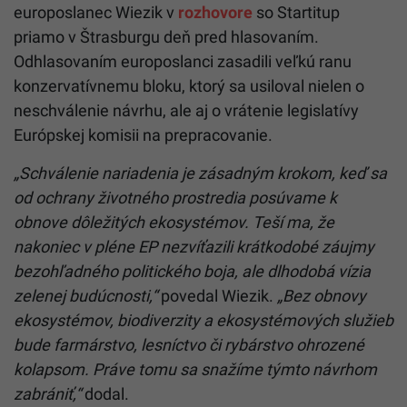
europoslanec Wiezik v
rozhovore
so Startitup
priamo v Štrasburgu deň pred hlasovaním.
Odhlasovaním europoslanci zasadili veľkú ranu
konzervatívnemu bloku, ktorý sa usiloval nielen o
neschválenie návrhu, ale aj o vrátenie legislatívy
Európskej komisii na prepracovanie.
„Schválenie nariadenia je zásadným krokom, keď sa
od ochrany životného prostredia posúvame k
obnove dôležitých ekosystémov. Teší ma, že
nakoniec v pléne EP nezvíťazili krátkodobé záujmy
bezohľadného politického boja, ale dlhodobá vízia
zelenej budúcnosti,“
povedal Wiezik.
„Bez obnovy
ekosystémov, biodiverzity a ekosystémových služieb
bude farmárstvo, lesníctvo či rybárstvo ohrozené
kolapsom. Práve tomu sa snažíme týmto návrhom
zabrániť,“
dodal.