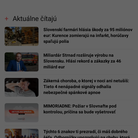
Aktuálne čítajú
Slovenskí farmári hlásia škody za 95 miliónov
eur: Kurence zomierajú na infarkt, horúčavy
spaľujú polia
Miliardár Strnad rozširuje výrobu na
Slovensku. Hlási rekord a zákazky za 46
miliárd eur
Zákerná choroba, o ktorej v noci ani netušíš:
Tieto 4 nenápadné signály odhalia
nebezpečné spánkové apnoe
MIMORIADNE: Požiar v Slovnafte pod
kontrolou, príčina sa bude vyšetrovať
Týchto 6 znakov ti prezradí, či máš dobrého
šéfa. Odborníčky upozorňujú na chybu, ktorá