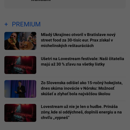
PREMIUM
Mladý Ukrajinec otvoril v Bratislave nový
street food za 30-tisíc eur. Prax získal v
michelinských reštauráciách
Ušetri na Lovestream festivale: Naši čitatelia
majú až 30 % zľavu na všetky lístky
Zo Slovenska odišiel ako 15-ročný hokejista,
dnes skúma inovácie v Nórsku: Možnosť
skúšať a zlyhať bola najväčšou školou
Lovestream už nie je len o hudbe. Prináša
zóny, kde si oddýchneš, doplníš energiu a na
chvíľu „vypneš“