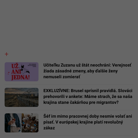
Učiteľku Zuzanu už štát neochráni: Verejnosť
žiada zásadné zmeny, aby ďalšie ženy
nemuseli zomierať
EXKLUZÍVNE: Brusel sprísnil pravidlá. Slováci
prehovorili v ankete: Máme strach, že sa naša
krajina stane čakárňou pre migrantov?
Šéf im mimo pracovnej doby nesmie volať ani
písať. V európskej krajine platí revolučný
zákaz