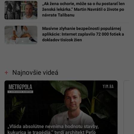
„Ak žena ochorie, môže sa o ňu postarať len
ženská lekárka.“ Martin Navrátil o živote po
návrate Talibanu
Masívne zlyhanie bezpečnosti populárnej
aplikácie: Internet zaplavilo 72 000 fotiek a
dokladov tisícok žien
Najnovšie videá
„Vláda absolútne nevníma hodnotu stavby,
kukurica je tragédia,” tvrdí architekt Peťo