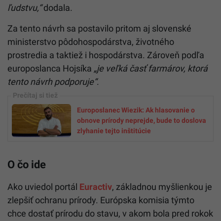
ľudstvu,“
dodala.
Za tento návrh sa postavilo pritom aj slovenské
ministerstvo pôdohospodárstva, životného
prostredia a taktiež i hospodárstva. Zároveň podľa
europoslanca Hojsíka
„je veľká časť farmárov, ktorá
tento návrh podporuje“
.
Europoslanec Wiezik: Ak hlasovanie o
obnove prírody neprejde, bude to doslova
zlyhanie tejto inštitúcie
O čo ide
Ako uviedol portál
Euractiv
, základnou myšlienkou je
zlepšiť ochranu prírody. Európska komisia týmto
chce dostať prírodu do stavu, v akom bola pred rokok