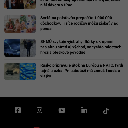
ničí dôveru v tíme
Sociálna poisťovňa prepočíta 1 000 000
dôchodkov. Tisíce rodičov môžu získať viac
peňazí
SHMÚ zvyšuje výstrahy: Búrky s krúpami
zasiahnu stred aj východ, na týchto miestach
hrozia bleskové povodne
Rusko pripravuje útok na Európu a NATO, tvrdí
tajná služba. Pri sabotáži má zneužiť cudziu
vlajku