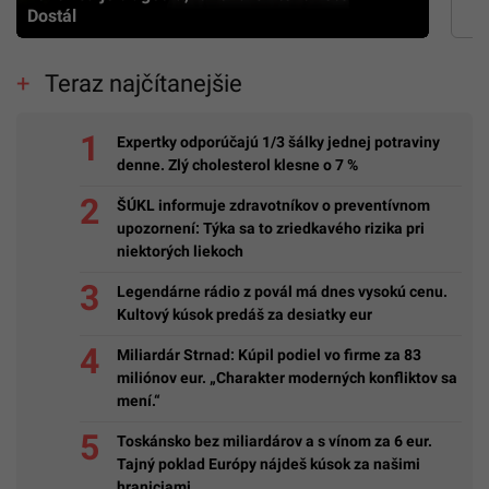
Dostál
Teraz najčítanejšie
Expertky odporúčajú 1/3 šálky jednej potraviny
denne. Zlý cholesterol klesne o 7 %
ŠÚKL informuje zdravotníkov o preventívnom
upozornení: Týka sa to zriedkavého rizika pri
niektorých liekoch
Legendárne rádio z povál má dnes vysokú cenu.
Kultový kúsok predáš za desiatky eur
Miliardár Strnad: Kúpil podiel vo firme za 83
miliónov eur. „Charakter moderných konfliktov sa
mení.“
Toskánsko bez miliardárov a s vínom za 6 eur.
Tajný poklad Európy nájdeš kúsok za našimi
hraniciami