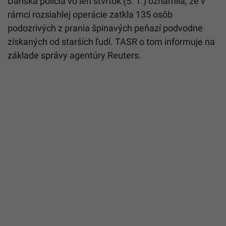
Dánska polícia vo len štvrtok (5. 1.) oznámila, že v
rámci rozsiahlej operácie zatkla 135 osôb
podozrivých z prania špinavých peňazí podvodne
získaných od starších ľudí. TASR o tom informuje na
základe správy agentúry Reuters.