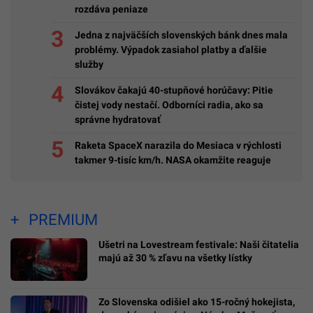
rozdáva peniaze
Jedna z najväčších slovenských bánk dnes mala
problémy. Výpadok zasiahol platby a ďalšie
služby
Slovákov čakajú 40-stupňové horúčavy: Pitie
čistej vody nestačí. Odborníci radia, ako sa
správne hydratovať
Raketa SpaceX narazila do Mesiaca v rýchlosti
takmer 9-tisíc km/h. NASA okamžite reaguje
PREMIUM
Ušetri na Lovestream festivale: Naši čitatelia
majú až 30 % zľavu na všetky lístky
Zo Slovenska odišiel ako 15-ročný hokejista,