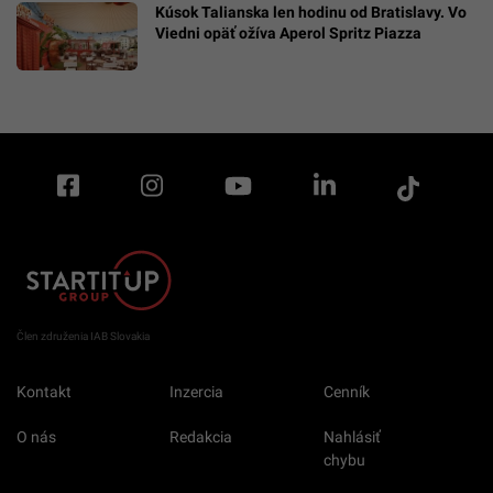
Kúsok Talianska len hodinu od Bratislavy. Vo
Viedni opäť ožíva Aperol Spritz Piazza
Člen združenia IAB Slovakia
Kontakt
Inzercia
Cenník
O nás
Redakcia
Nahlásiť
chybu