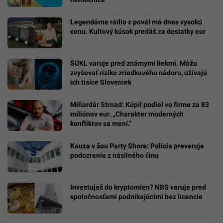
Legendárne rádio z povál má dnes vysokú
cenu. Kultový kúsok predáš za desiatky eur
ŠÚKL varuje pred známymi liekmi. Môžu
zvyšovať riziko zriedkavého nádoru, užívajú
ich tisíce Sloveniek
Miliardár Strnad: Kúpil podiel vo firme za 83
miliónov eur. „Charakter moderných
konfliktov sa mení.“
Kauza v šou Party Shore: Polícia preveruje
podozrenie z násilného činu
Investuješ do kryptomien? NBS varuje pred
spoločnosťami podnikajúcimi bez licencie