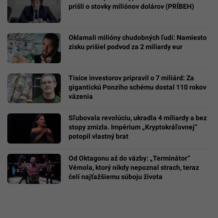
prišli o stovky miliónov dolárov (PRÍBEH)
Oklamali milióny chudobných ľudí: Namiesto
zisku prišiel podvod za 2 miliardy eur
Tisíce investorov pripravil o 7 miliárd: Za
gigantickú Ponziho schému dostal 110 rokov
väzenia
Sľubovala revolúciu, ukradla 4 miliardy a bez
stopy zmizla. Impérium „Kryptokráľovnej“
potopil vlastný brat
Od Oktagonu až do väzby: „Terminátor“
Vémola, ktorý nikdy nepoznal strach, teraz
čelí najťažšiemu súboju života