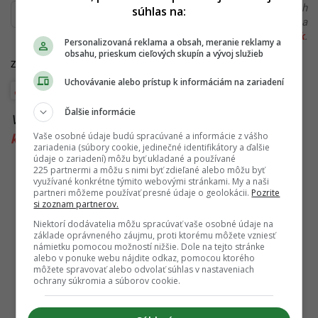
Ďakujeme, že čítaš Startitup. V prípade, že máš postreh
súhlas na:
alebo si našiel v článku chybu, napíš nám na
redakcia@startitup.sk
.
Personalizovaná reklama a obsah, meranie reklamy a
obsahu, prieskum cieľových skupín a vývoj služieb
Zdroj: TASR
Uchovávanie alebo prístup k informáciám na zariadení
Financie a kryptomeny
Krimi
Ďalšie informácie
Viac k téme:
2022
,
banková lúpež
,
Dánsko
,
financie
,
Vaše osobné údaje budú spracúvané a informácie z vášho
krimi
,
kriminalita
,
skandinavia
zariadenia (súbory cookie, jedinečné identifikátory a ďalšie
údaje o zariadení) môžu byť ukladané a používané
225 partnermi a môžu s nimi byť zdieľané alebo môžu byť
využívané konkrétne týmito webovými stránkami. My a naši
partneri môžeme používať presné údaje o geolokácii.
Pozrite
si zoznam partnerov.
Niektorí dodávatelia môžu spracúvať vaše osobné údaje na
základe oprávneného záujmu, proti ktorému môžete vzniesť
námietku pomocou možností nižšie. Dole na tejto stránke
alebo v ponuke webu nájdite odkaz, pomocou ktorého
môžete spravovať alebo odvolať súhlas v nastaveniach
ochrany súkromia a súborov cookie.