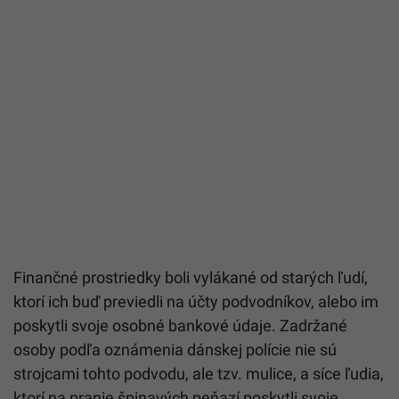
Finančné prostriedky boli vylákané od starých ľudí,
ktorí ich buď previedli na účty podvodníkov, alebo im
poskytli svoje osobné bankové údaje. Zadržané
osoby podľa oznámenia dánskej polície nie sú
strojcami tohto podvodu, ale tzv. mulice, a síce ľudia,
ktorí na pranie špinavých peňazí poskytli svoje