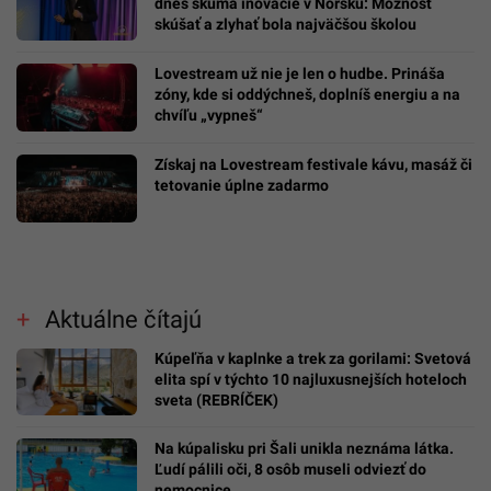
dnes skúma inovácie v Nórsku: Možnosť
skúšať a zlyhať bola najväčšou školou
Lovestream už nie je len o hudbe. Prináša
zóny, kde si oddýchneš, doplníš energiu a na
chvíľu „vypneš“
Získaj na Lovestream festivale kávu, masáž či
tetovanie úplne zadarmo
Aktuálne čítajú
Kúpeľňa v kaplnke a trek za gorilami: Svetová
elita spí v týchto 10 najluxusnejších hoteloch
sveta (REBRÍČEK)
Na kúpalisku pri Šali unikla neznáma látka.
Ľudí pálili oči, 8 osôb museli odviezť do
nemocnice