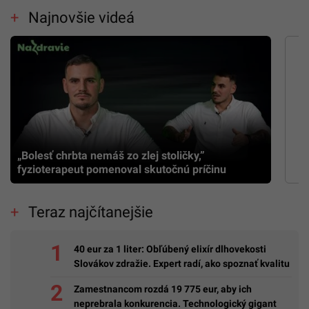
Najnovšie videá
„Bolesť chrbta nemáš zo zlej stoličky,”
fyzioterapeut pomenoval skutočnú príčinu
Teraz najčítanejšie
40 eur za 1 liter: Obľúbený elixír dlhovekosti
Slovákov zdražie. Expert radí, ako spoznať kvalitu
Zamestnancom rozdá 19 775 eur, aby ich
neprebrala konkurencia. Technologický gigant