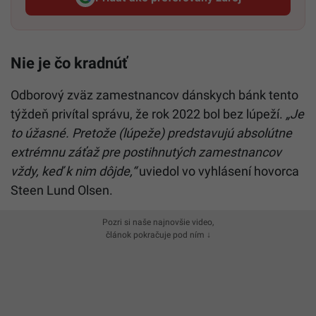
Startitup, odkaz sa otvorí v n
Nie je čo kradnúť
Odborový zväz zamestnancov dánskych bánk tento
týždeň privítal správu, že rok 2022 bol bez lúpeží.
„Je
to úžasné. Pretože (lúpeže) predstavujú absolútne
extrémnu záťaž pre postihnutých zamestnancov
vždy, keď k nim dôjde,“
uviedol vo vyhlásení hovorca
Steen Lund Olsen.
Pozri si naše najnovšie video,
článok pokračuje pod ním ↓