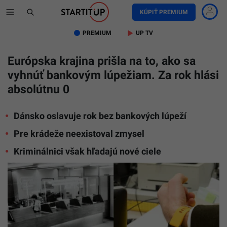
KÚPIŤ PREMIUM
PREMIUM
UP TV
Európska krajina prišla na to, ako sa
vyhnúť bankovým lúpežiam. Za rok hlási
absolútnu 0
Dánsko oslavuje rok bez bankových lúpeží
Pre krádeže neexistoval zmysel
Kriminálnici však hľadajú nové ciele
Ilustračn