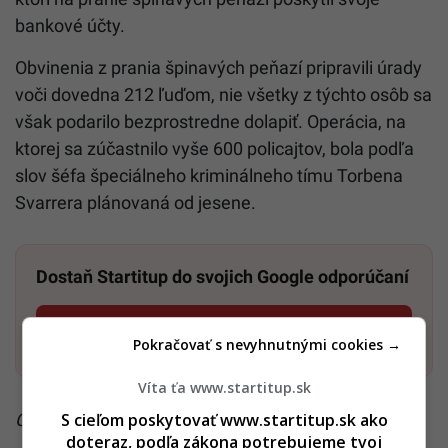
bankové účty.
Obvinenia z prania špinavých peňazí pripravili úrady
voči dovedna 212 ľuďom, nie všetky z týchto osôb sa
však podarilo bezprostredne dolapiť. Operácia, na
ktorej sa zúčastnilo vyše 600 policajtov, bola podľa
slov šéfa špeciálneho kriminálneho tímu Torbena
Svarrera plánovaná od jesene.
Dostaň Startitup do svojich Google odporúčaní
Pridať ako preferovaný zdroj
Startitup, odkaz sa otvorí v n
Pokračovať s nevyhnutnými cookies →
Víta ťa www.startitup.sk
S cieľom poskytovať www.startitup.sk ako
Čítaj viac z kategórie:
Financie a kryptomeny
doteraz, podľa zákona potrebujeme tvoj