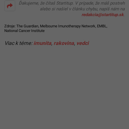
Ďakujeme, že čítaš Startitup. V prípade, že máš postreh
alebo si našiel v článku chybu, napíš nám na
redakcia@startitup.sk
.
Zdroje:
The Guardian
,
Melbourne Imunotherapy Network
,
EMBL
,
National Cancer Institute
Viac k téme:
imunita
,
rakovina
,
vedci