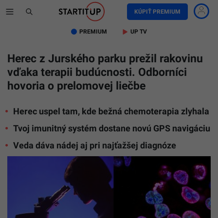
KÚPIŤ PREMIUM
PREMIUM
UP TV
Herec z Jurského parku prežil rakovinu
vďaka terapii budúcnosti. Odborníci
hovoria o prelomovej liečbe
Herec uspel tam, kde bežná chemoterapia zlyhala
Tvoj imunitný systém dostane novú GPS navigáciu
Veda dáva nádej aj pri najťažšej diagnóze
Ilustračn
foto