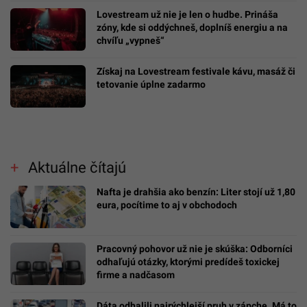
Lovestream už nie je len o hudbe. Prináša
zóny, kde si oddýchneš, doplníš energiu a na
chvíľu „vypneš“
Získaj na Lovestream festivale kávu, masáž či
tetovanie úplne zadarmo
Aktuálne čítajú
Nafta je drahšia ako benzín: Liter stojí už 1,80
eura, pocítime to aj v obchodoch
Pracovný pohovor už nie je skúška: Odborníci
odhaľujú otázky, ktorými predídeš toxickej
firme a nadčasom
Dáta odhalili najrýchlejší pruh v zápche. Má to