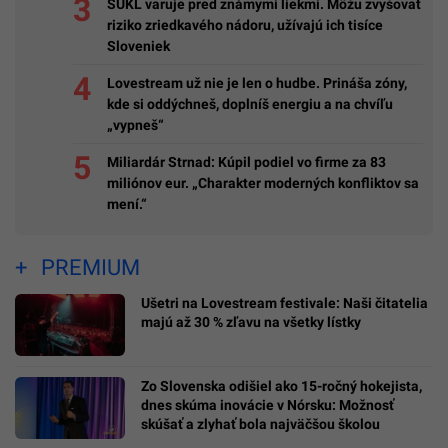
ŠÚKL varuje pred známymi liekmi. Môžu zvyšovať
riziko zriedkavého nádoru, užívajú ich tisíce
Sloveniek
Lovestream už nie je len o hudbe. Prináša zóny,
kde si oddýchneš, doplníš energiu a na chvíľu
„vypneš“
Miliardár Strnad: Kúpil podiel vo firme za 83
miliónov eur. „Charakter moderných konfliktov sa
mení.“
PREMIUM
Ušetri na Lovestream festivale: Naši čitatelia
majú až 30 % zľavu na všetky lístky
Zo Slovenska odišiel ako 15-ročný hokejista,
dnes skúma inovácie v Nórsku: Možnosť
skúšať a zlyhať bola najväčšou školou