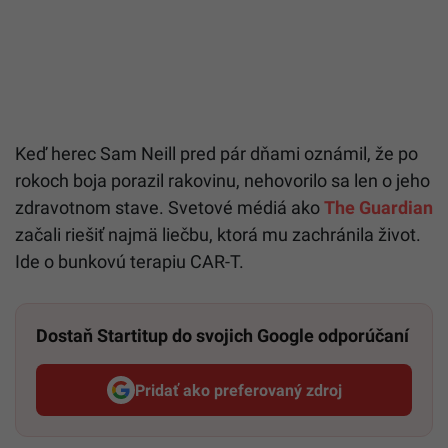
Keď herec
Sam Neill
pred pár dňami oznámil, že po
rokoch boja porazil rakovinu, nehovorilo sa len o jeho
zdravotnom stave. Svetové médiá ako
The Guardian
začali riešiť najmä liečbu, ktorá mu zachránila život.
Ide o bunkovú terapiu CAR-T.
Dostaň Startitup do svojich Google odporúčaní
Pridať ako preferovaný zdroj
Startitup, odkaz sa otvorí v n