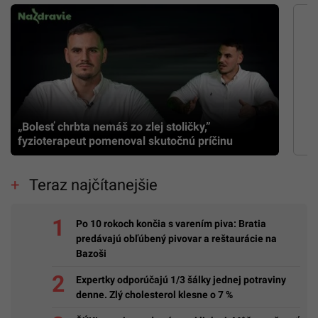
„Bolesť chrbta nemáš zo zlej stoličky,”
fyzioterapeut pomenoval skutočnú príčinu
Teraz najčítanejšie
Po 10 rokoch končia s varením piva: Bratia
predávajú obľúbený pivovar a reštaurácie na
Bazoši
Expertky odporúčajú 1/3 šálky jednej potraviny
denne. Zlý cholesterol klesne o 7 %