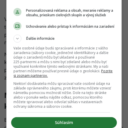
Personalizovaná reklama a obsah, meranie reklamy a
obsahu, prieskum cieľových skupín a vývoj služieb
Výskum však napreduje extrémne rýchlo. Vedci
testujú nové generácie buniek, ktoré by vedeli
Uchovávanie alebo prístup k informáciám na zariadení
preniknúť aj do agresívnych nádorov alebo priamo v
Ďalšie informácie
mieste nádoru uvoľňovať liečivé látky.
Vaše osobné údaje budú spracúvané a informácie z vášho
zariadenia (súbory cookie, jedinečné identifikátory a ďalšie
Niektoré tímy dokonca pracujú na technológii, pri
údaje o zariadení) môžu byť ukladané a používané
ktorej by sa genetická úprava buniek odohrávala
225 partnermi a môžu s nimi byť zdieľané alebo môžu byť
využívané konkrétne týmito webovými stránkami. My a naši
priamo v tele pacienta cez injekciu. To by výrazne
partneri môžeme používať presné údaje o geolokácii.
Pozrite
si zoznam partnerov.
znížilo cenu aj čas potrebný na liečbu.
Niektorí dodávatelia môžu spracúvať vaše osobné údaje na
základe oprávneného záujmu, proti ktorému môžete vzniesť
námietku pomocou možností nižšie. Dole na tejto stránke
Medicína sa mení rýchlejšie ako
alebo v ponuke webu nájdite odkaz, pomocou ktorého
môžete spravovať alebo odvolať súhlas v nastaveniach
kedykoľvek predtým
ochrany súkromia a súborov cookie.
Ešte pred pár rokmi mali pacienti po zlyhaní
Súhlasím
chemoterapie podľa
National Cancer Institute
často