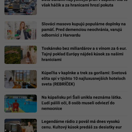
však háčik a za hranicami hrozí pokuta
Slováci masovo kupujú populárne doplnky na
pamäť. Pred demenciou neochránia, varujú
odborníci z Harvardu
Toskánsko bez miliardárov a s vínom za 6 eur.
Tajný poklad Európy nájdeš kúsok za našimi
hraniciami
Kúpeľňa v kaplnke a trek za gorilami: Svetová
elita spí v týchto 10 najluxusnejších hoteloch
sveta (REBRÍČEK)
Na kúpalisku pri Šali unikla neznáma látka.
Ľudí pálili oči, 8 osôb museli odviezť do
nemocnice
Legendárne rádio z povál má dnes vysokú
cenu. Kultový kúsok predáš za desiatky eur