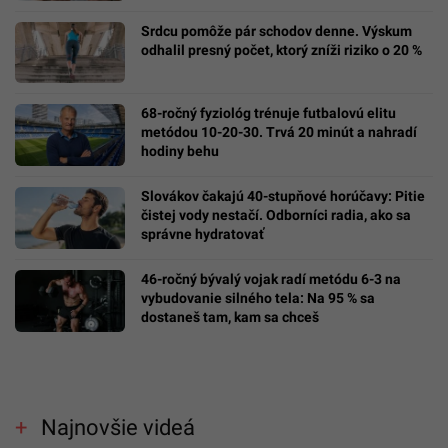
Srdcu pomôže pár schodov denne. Výskum
odhalil presný počet, ktorý zníži riziko o 20 %
68-ročný fyziológ trénuje futbalovú elitu
metódou 10-20-30. Trvá 20 minút a nahradí
hodiny behu
Slovákov čakajú 40-stupňové horúčavy: Pitie
čistej vody nestačí. Odborníci radia, ako sa
správne hydratovať
46-ročný bývalý vojak radí metódu 6-3 na
vybudovanie silného tela: Na 95 % sa
dostaneš tam, kam sa chceš
Najnovšie videá