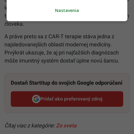
len minimálne možnosti. Dnes vedci hovoria o
Nastavenia
terapii, ktorá dokáže zmeniť vlastný imunitný systém
človeka.
A práve preto sa z CAR-T terapie stáva jedna z
najsledovanejších oblastí modernej medicíny.
Prvýkrát ukazuje, že aj pri najťažších diagnózach
môže imunitný systém dostať úplne novú šancu.
Dostaň Startitup do svojich Google odporúčaní
Pridať ako preferovaný zdroj
Startitup, odkaz sa otvorí v n
Čítaj viac z kategórie:
Zo sveta