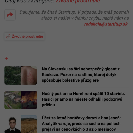
Čítaj viac z kategórie:
Životné prostredie
Ďakujeme, že čítaš Startitup. V prípade, že máš postreh
alebo si našiel v článku chybu, napíš nám na
redakcia@startitup.sk
.
Životné prostredie
Na Slovensku sa šíri nebezpečný gigant z
Kaukazu: Pozor na rastlinu, ktorej dotyk
spôsobuje bolestivé pľuzgiere
Nočný požiar na Horehroní spálil 10 stavieb:
Hasiči priamo na mieste odhalili podozrivú
príčinu
Účet za letné horúčavy dorazí až na jeseň:
Analytik varuje, prečo sa sucho na poliach
prejaví na cenovkách o 3 až 6 mesiacov