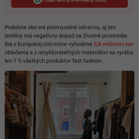
Startitup, odkaz sa otvorí v n
Podobne ako iné priemyselné odvetvia, aj ten
textilný má negatívny dopad na životné prostredie.
Iba v Európskej únii ročne vyhodíme
5,8 miliónov ton
oblečenia a z recyklovateľných materiálov sa vyrába
len 1 % všetkých produktov fast fashion.