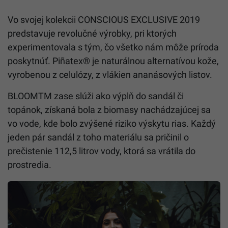
Vo svojej kolekcii CONSCIOUS EXCLUSIVE 2019
predstavuje revolučné výrobky, pri ktorých
experimentovala s tým, čo všetko nám môže príroda
poskytnúť.
Piñatex® je naturálnou alternatívou kože,
vyrobenou z celulózy, z vlákien ananásových listov.
BLOOMTM zase slúži ako výplň do sandál či
topánok, získaná bola z biomasy nachádzajúcej sa
vo vode, kde bolo zvýšené riziko výskytu rias. Každý
jeden pár sandál z toho materiálu sa pričinil o
prečistenie 112,5 litrov vody, ktorá sa vrátila do
prostredia.