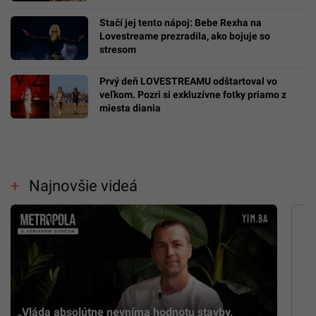
Stačí jej tento nápoj: Bebe Rexha na
Lovestreame prezradila, ako bojuje so
stresom
Prvý deň LOVESTREAMU odštartoval vo
veľkom. Pozri si exkluzívne fotky priamo z
miesta diania
Najnovšie videá
„Vláda absolútne nevníma hodnotu stavby,