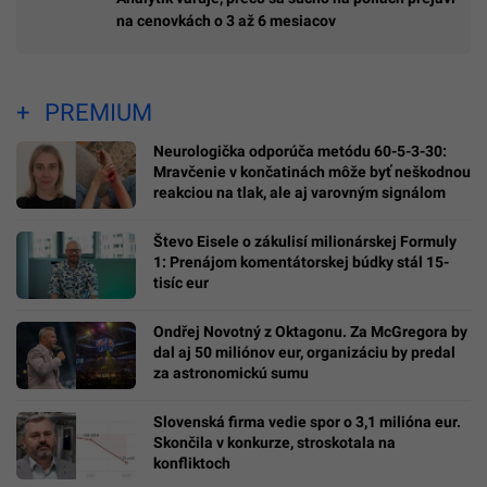
na cenovkách o 3 až 6 mesiacov
PREMIUM
Neurologička odporúča metódu 60-5-3-30:
Mravčenie v končatinách môže byť neškodnou
reakciou na tlak, ale aj varovným signálom
Števo Eisele o zákulisí milionárskej Formuly
1: Prenájom komentátorskej búdky stál 15-
tisíc eur
Ondřej Novotný z Oktagonu. Za McGregora by
dal aj 50 miliónov eur, organizáciu by predal
za astronomickú sumu
Slovenská firma vedie spor o 3,1 milióna eur.
Skončila v konkurze, stroskotala na
konfliktoch