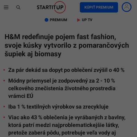
KÚPIŤ PREMIUM
PREMIUM
UP TV
H&M redefinuje pojem fast fashion,
svoje kúsky vytvorilo z pomarančových
šupiek aj biomasy
Za pár dekád sa dopyt po oblečení zvýšil o 40 %
Módny priemysel je zodpovedný za 2 - 10 %
celkového znečistenia životného prostredia
vrámci EÚ
Iba 1 % textilných výrobkov sa zrecykluje
Viac ako 43 % oblečenia je vyrábaných z bavlny,
ktorá patrí medzi najproblematickejšie látky,
pretože zaberá pôdu, potrebuje veľa vody aj