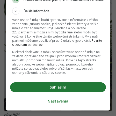
Uchovávanie alebo prístup k informáciám na zariadení
Ďalšie informácie
Vaše osobné údaje budú spracúvané a informácie z vášho
zariadenia (súbory cookie, jedinečné identifikátory a ďalšie
údaje o zariadení) môžu byť ukladané a používané
225 partnermi a môžu s nimi byť zdieľané alebo môžu byť
využívané konkrétne týmito webovými stránkami. My a naši
partneri môžeme používať presné údaje o geolokácii.
Pozrite
si zoznam partnerov.
Niektorí dodávatelia môžu spracúvať vaše osobné údaje na
základe oprávneného záujmu, proti ktorému môžete vzniesť
námietku pomocou možností nižšie. Dole na tejto stránke
alebo v ponuke webu nájdite odkaz, pomocou ktorého
môžete spravovať alebo odvolať súhlas v nastaveniach
ochrany súkromia a súborov cookie.
Súhlasím
Nastavenia
zdroj: H&M