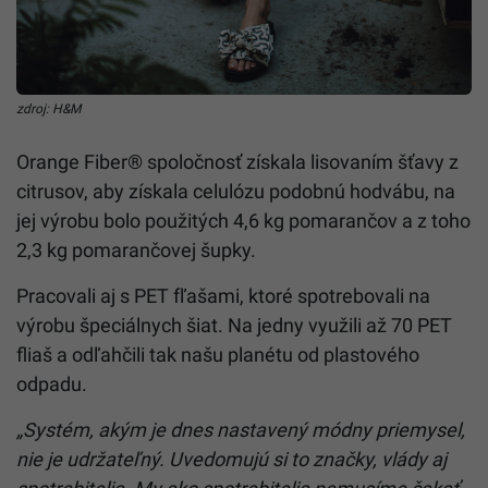
zdroj: H&M
Orange Fiber® spoločnosť získala lisovaním šťavy z
citrusov, aby získala celulózu podobnú hodvábu, na
jej výrobu bolo použitých 4,6 kg pomarančov a z toho
2,3 kg pomarančovej šupky.
Pracovali aj s PET fľašami, ktoré spotrebovali na
výrobu špeciálnych šiat. Na jedny využili až 70 PET
fliaš a odľahčili tak našu planétu od plastového
odpadu.
„Systém, akým je dnes nastavený módny priemysel,
nie je udržateľný. Uvedomujú si to značky, vlády aj