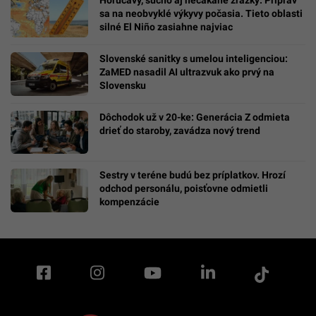
sa na neobvyklé výkyvy počasia. Tieto oblasti
silné El Niño zasiahne najviac
Slovenské sanitky s umelou inteligenciou:
ZaMED nasadil AI ultrazvuk ako prvý na
Slovensku
Dôchodok už v 20-ke: Generácia Z odmieta
drieť do staroby, zavádza nový trend
Sestry v teréne budú bez príplatkov. Hrozí
odchod personálu, poisťovne odmietli
kompenzácie