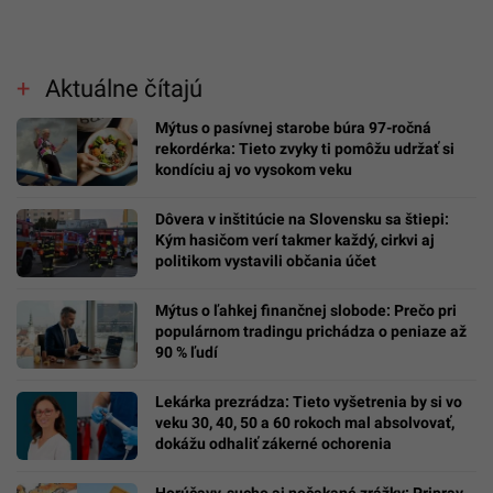
Aktuálne čítajú
Mýtus o pasívnej starobe búra 97-ročná
rekordérka: Tieto zvyky ti pomôžu udržať si
kondíciu aj vo vysokom veku
Dôvera v inštitúcie na Slovensku sa štiepi:
Kým hasičom verí takmer každý, cirkvi aj
politikom vystavili občania účet
Mýtus o ľahkej finančnej slobode: Prečo pri
populárnom tradingu prichádza o peniaze až
90 % ľudí
Lekárka prezrádza: Tieto vyšetrenia by si vo
veku 30, 40, 50 a 60 rokoch mal absolvovať,
dokážu odhaliť zákerné ochorenia
Horúčavy, sucho aj nečakané zrážky: Priprav