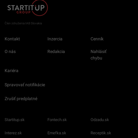
Člen združenia IAB Slovakia
Kontakt
Inzercia
Cenník
O nás
Redakcia
Nahlásiť
chybu
Kariéra
Spravovať notifikácie
Zrušiť predplatné
Startitup.sk
Fontech.sk
Odzadu.sk
Interez.sk
Emefka.sk
Receptik.sk