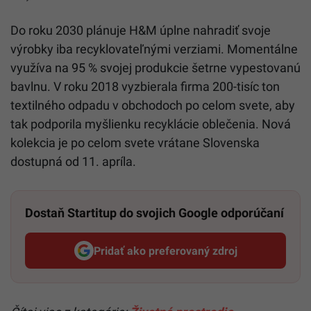
Do roku 2030 plánuje H&M úplne nahradiť svoje
výrobky iba recyklovateľnými verziami. Momentálne
využíva na 95 % svojej produkcie šetrne vypestovanú
bavlnu. V roku 2018 vyzbierala firma 200-tisíc ton
textilného odpadu v obchodoch po celom svete, aby
tak podporila myšlienku recyklácie oblečenia. Nová
kolekcia je po celom svete vrátane Slovenska
dostupná od 11. apríla.
Dostaň Startitup do svojich Google odporúčaní
Pridať ako preferovaný zdroj
Startitup, odkaz sa otvorí v n