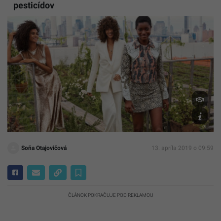
pesticídov
H&M
Soňa Otajovičová
13. apríla 2019 o 09:59
ČLÁNOK POKRAČUJE POD REKLAMOU