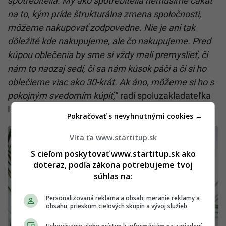
spotrebitelia. My ako spotrebitelia nemusíme čakať
na to, kým príde štrukturálna zmena spoločnosti,
môžeme nakupovať zodpovedne. Nie je ani tak
dôležité kde nakupujeme, ale čo nakupujeme. Pred
kúpou oblečenia by sme si vždy mali premyslieť, či
nám to naozaj sedí, či sa nám kúsok páči a či si ho
oblečieme viac ako 30-krát. Ak áno, môžeme si ho s
pokojným svedomím kúpiť,
“ radí spoluzakladateľka
Inštitútu pre udržateľnú módu Zuzka Dutková.
Pokračovať s nevyhnutnými cookies →
Víta ťa www.startitup.sk
S cieľom poskytovať www.startitup.sk ako
doteraz, podľa zákona potrebujeme tvoj
súhlas na:
Personalizovaná reklama a obsah, meranie reklamy a
obsahu, prieskum cieľových skupín a vývoj služieb