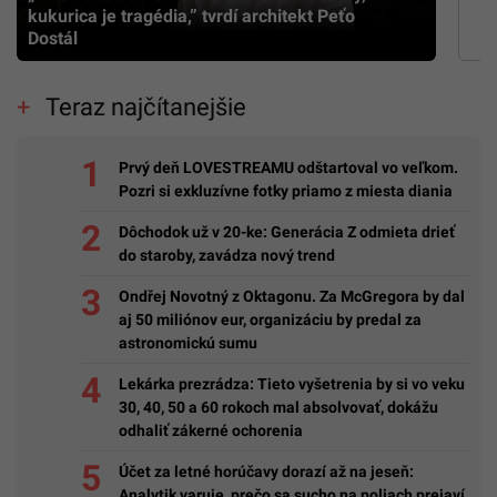
kukurica je tragédia,” tvrdí architekt Peťo
Dostál
Teraz najčítanejšie
Prvý deň LOVESTREAMU odštartoval vo veľkom.
Pozri si exkluzívne fotky priamo z miesta diania
Dôchodok už v 20-ke: Generácia Z odmieta drieť
do staroby, zavádza nový trend
Ondřej Novotný z Oktagonu. Za McGregora by dal
aj 50 miliónov eur, organizáciu by predal za
astronomickú sumu
Lekárka prezrádza: Tieto vyšetrenia by si vo veku
30, 40, 50 a 60 rokoch mal absolvovať, dokážu
odhaliť zákerné ochorenia
Účet za letné horúčavy dorazí až na jeseň:
Analytik varuje, prečo sa sucho na poliach prejaví