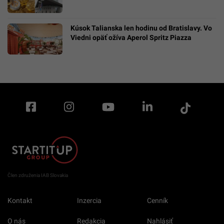
Kúsok Talianska len hodinu od Bratislavy. Vo
Viedni opäť ožíva Aperol Spritz Piazza
Člen združenia IAB Slovakia
Kontakt
Inzercia
Cenník
O nás
Redakcia
Nahlásiť