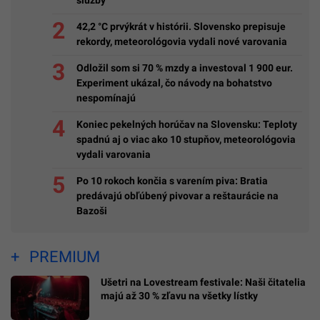
služby
42,2 °C prvýkrát v histórii. Slovensko prepisuje
rekordy, meteorológovia vydali nové varovania
Odložil som si 70 % mzdy a investoval 1 900 eur.
Experiment ukázal, čo návody na bohatstvo
nespomínajú
Koniec pekelných horúčav na Slovensku: Teploty
spadnú aj o viac ako 10 stupňov, meteorológovia
vydali varovania
Po 10 rokoch končia s varením piva: Bratia
predávajú obľúbený pivovar a reštaurácie na
Bazoši
PREMIUM
Ušetri na Lovestream festivale: Naši čitatelia
majú až 30 % zľavu na všetky lístky