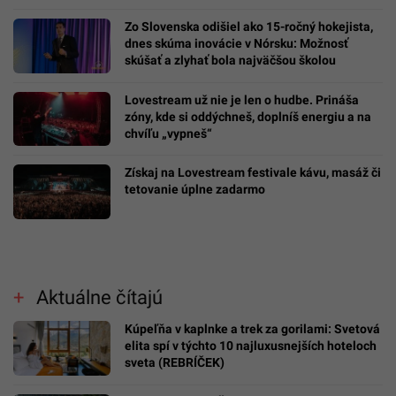
Zo Slovenska odišiel ako 15-ročný hokejista,
dnes skúma inovácie v Nórsku: Možnosť
skúšať a zlyhať bola najväčšou školou
Lovestream už nie je len o hudbe. Prináša
zóny, kde si oddýchneš, doplníš energiu a na
chvíľu „vypneš“
Získaj na Lovestream festivale kávu, masáž či
tetovanie úplne zadarmo
Aktuálne čítajú
Kúpeľňa v kaplnke a trek za gorilami: Svetová
elita spí v týchto 10 najluxusnejších hoteloch
sveta (REBRÍČEK)