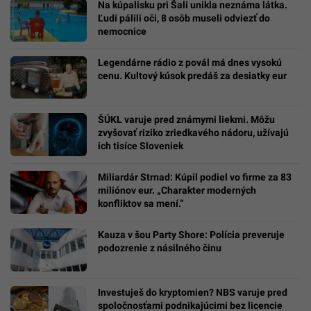
Na kúpalisku pri Šali unikla neznáma látka.
Ľudí pálili oči, 8 osôb museli odviezť do
nemocnice
Legendárne rádio z povál má dnes vysokú
cenu. Kultový kúsok predáš za desiatky eur
ŠÚKL varuje pred známymi liekmi. Môžu
zvyšovať riziko zriedkavého nádoru, užívajú
ich tisíce Sloveniek
Miliardár Strnad: Kúpil podiel vo firme za 83
miliónov eur. „Charakter moderných
konfliktov sa mení.“
Kauza v šou Party Shore: Polícia preveruje
podozrenie z násilného činu
Investuješ do kryptomien? NBS varuje pred
spoločnosťami podnikajúcimi bez licencie