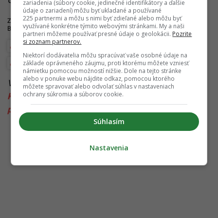
zariadenia (súbory cookie, jedinečné identifikátory a ďalšie
údaje o zariadení) môžu byť ukladané a používané
225 partnermi a môžu s nimi byť zdieľané alebo môžu byť
Zdroje:
Forbes
,
The Famous People
,
Failure Before Success
,
Biography
,
využívané konkrétne týmito webovými stránkami. My a naši
Business Insider
,
L
,
Enginiux
,
Parade
partneri môžeme používať presné údaje o geolokácii.
Pozrite
si zoznam partnerov.
Inšpiratívne príbehy
Móda
Podnikateľská inšpirácia
Niektorí dodávatelia môžu spracúvať vaše osobné údaje na
základe oprávneného záujmu, proti ktorému môžete vzniesť
Podnikateľské príbehy
námietku pomocou možností nižšie. Dole na tejto stránke
alebo v ponuke webu nájdite odkaz, pomocou ktorého
Viac k téme:
bohatstvo
,
inšpiratívny príbeh
,
môžete spravovať alebo odvolať súhlas v nastaveniach
ochrany súkromia a súborov cookie.
Kardashians
,
Kylie Jenner
,
miliardarka
,
podnikateľské príbehy
,
príbeh
Súhlasím
Nastavenia