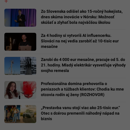
Zo Slovenska odišiel ako 15-ročný hokejista,
dnes skúma inovácie v Nórsku: Možnosť
skúšať a zlyhať bola najväčšou školou
Za 4 hodiny si vytvoríš AI influencerku.
Slováci na nej vedia zarobiť až 10-tisíc eur
mesačne
Zarobí do 4 000 eur mesačne, pracuje od 5. do
21. hodiny. Mladý elektrikár vysvetľuje výhody
svojho remesla
Profesionálna domina prehovorila o
peniazoch a túžbach klientov: Chodia ku mne
otcovia rodín aj ženy (ROZHOVOR)
„Prestavba vanu stojí viac ako 25-tisíc eur.“
Otec s dcérou premenili náhodný nápad na
biznis