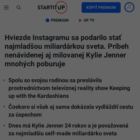
KÚPIŤ PREMIUM
PREMIUM
UP TV
Hviezde Instagramu sa podarilo stať
najmladšou miliardárkou sveta. Príbeh
nenávidenej aj milovanej Kylie Jenner
mnohých poburuje
Spolu so svojou rodinou sa preslávila
prostredníctvom televíznej reality show Keeping
up with the Kardashians
Čoskoro si však aj sama dokázala vydláždiť cestu
za úspechom
Dnes má Kylie Jenner 24 rokov a je považovaná
za najmladšiu self-made miliardárku sveta