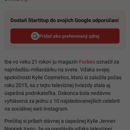
Dostaň Startitup do svojich Google odporúčaní
Pridať ako preferovaný zdroj
Startitup, odkaz sa otvorí v n
Iba vo veku 21 rokov ju magazín
Forbes
označil za
najmladšiu miliardárku na svete. Vďaka svojej
spoločnosti Kylie Cosmetics, ktorú si založila počas
roku 2015, sa z tejto televíznej hviezdy stala aj
úspešná podnikateľka. Dokonca bola nedávno
vyhlásená za jednu z 10 najsledovanejších celebrít
na sociálnej sieti Instagram.
Prečítaj si príbeh slávnej a úspešnej Kylie Jenner.
Napriek tomu, že sa preslávila vďaka televíznej