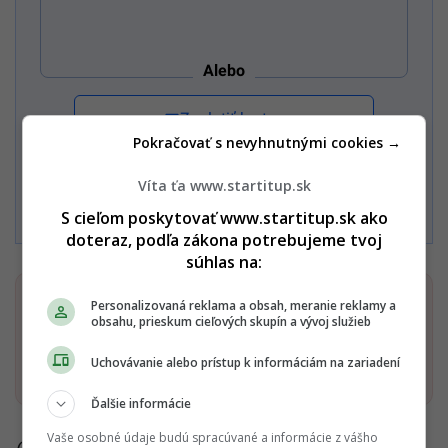
Alebo
Zaplatiť kartou
Pokračovať s nevyhnutnými cookies →
Víta ťa www.startitup.sk
Súhlasím s
Podmienkami ochrany súkromia
,
Podmienkami
používania
,
Všeobecnými obchodnými podmienkami
a
Podmienkami TrustPay.
S cieľom poskytovať www.startitup.sk ako
doteraz, podľa zákona potrebujeme tvoj
súhlas na:
Dostaň Startitup do svojich Google odporúčaní
Personalizovaná reklama a obsah, meranie reklamy a
obsahu, prieskum cieľových skupín a vývoj služieb
Pridať ako preferovaný zdroj
Uchovávanie alebo prístup k informáciám na zariadení
Startitup, odkaz sa otvorí v n
Ďalšie informácie
Vaše osobné údaje budú spracúvané a informácie z vášho
Čítaj viac z kategórie:
Podnikateľská inšpirácia