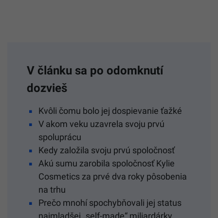
V článku sa po odomknutí
dozvieš
Kvôli čomu bolo jej dospievanie ťažké
V akom veku uzavrela svoju prvú
spoluprácu
Kedy založila svoju prvú spoločnosť
Akú sumu zarobila spoločnosť Kylie
Cosmetics za prvé dva roky pôsobenia
na trhu
Prečo mnohí spochybňovali jej status
najmladšej „self-made“ miliardárky