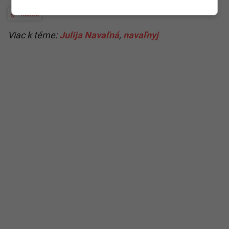
Rusko
Viac k téme:
Julija Navaľná
,
navaľnyj