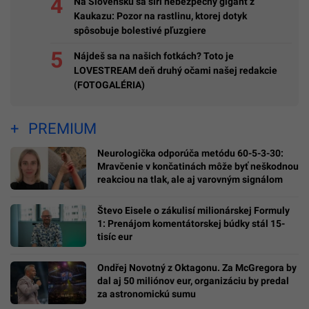
Na Slovensku sa šíri nebezpečný gigant z
Kaukazu: Pozor na rastlinu, ktorej dotyk
spôsobuje bolestivé pľuzgiere
Nájdeš sa na našich fotkách? Toto je
LOVESTREAM deň druhý očami našej redakcie
(FOTOGALÉRIA)
PREMIUM
Neurologička odporúča metódu 60-5-3-30:
Mravčenie v končatinách môže byť neškodnou
reakciou na tlak, ale aj varovným signálom
Števo Eisele o zákulisí milionárskej Formuly
1: Prenájom komentátorskej búdky stál 15-
tisíc eur
Ondřej Novotný z Oktagonu. Za McGregora by
dal aj 50 miliónov eur, organizáciu by predal
za astronomickú sumu