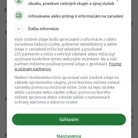
obsahu, prieskum cieľových skupín a vývoj služieb
https://www.instagram.com/p/CKYye2qFQ5v/
Uchovávanie alebo prístup k informáciám na zariadení
“Prepáčte za slabú kvalitu, v policajnom aute je málo
Ďalšie informácie
svetla,“
napísala k fotke.
Vaše osobné údaje budú spracúvané a informácie z vášho
zariadenia (súbory cookie, jedinečné identifikátory a ďalšie
údaje o zariadení) môžu byť ukladané a používané
Dostaň Startitup do svojich Google odporúčaní
225 partnermi a môžu s nimi byť zdieľané alebo môžu byť
využívané konkrétne týmito webovými stránkami. My a naši
partneri môžeme používať presné údaje o geolokácii.
Pozrite
si zoznam partnerov.
Pridať ako preferovaný zdroj
Startitup, odkaz sa otvorí v n
Niektorí dodávatelia môžu spracúvať vaše osobné údaje na
základe oprávneného záujmu, proti ktorému môžete vzniesť
námietku pomocou možností nižšie. Dole na tejto stránke
alebo v ponuke webu nájdite odkaz, pomocou ktorého
môžete spravovať alebo odvolať súhlas v nastaveniach
Čítaj viac z kategórie:
Rusko
ochrany súkromia a súborov cookie.
Ďakujeme, že čítaš Startitup. V prípade, že máš postreh
alebo si našiel v článku chybu, napíš nám na
Súhlasím
redakcia@startitup.sk
.
Zdroje: SITA,
Denník N
Nastavenia