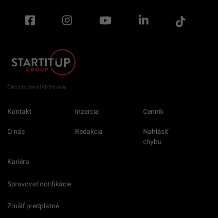
Člen združenia IAB Slovakia
Kontakt
Inzercia
Cenník
O nás
Redakcia
Nahlásiť
chybu
Kariéra
Spravovať notifikácie
Zrušiť predplatné