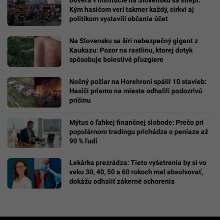
Kým hasičom verí takmer každý, cirkvi aj
politikom vystavili občania účet
Na Slovensku sa šíri nebezpečný gigant z
Kaukazu: Pozor na rastlinu, ktorej dotyk
spôsobuje bolestivé pľuzgiere
Nočný požiar na Horehroní spálil 10 stavieb:
Hasiči priamo na mieste odhalili podozrivú
príčinu
Mýtus o ľahkej finančnej slobode: Prečo pri
populárnom tradingu prichádza o peniaze až
90 % ľudí
Lekárka prezrádza: Tieto vyšetrenia by si vo
veku 30, 40, 50 a 60 rokoch mal absolvovať,
dokážu odhaliť zákerné ochorenia