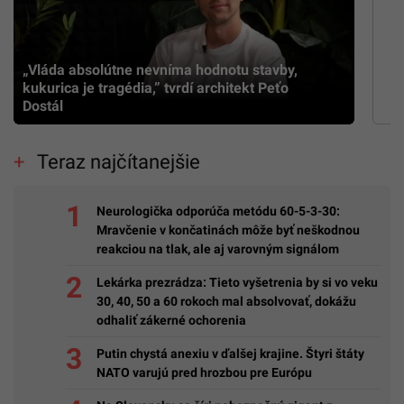
„Vláda absolútne nevníma hodnotu stavby,
kukurica je tragédia,” tvrdí architekt Peťo
Dostál
Teraz najčítanejšie
Neurologička odporúča metódu 60-5-3-30:
Mravčenie v končatinách môže byť neškodnou
reakciou na tlak, ale aj varovným signálom
Lekárka prezrádza: Tieto vyšetrenia by si vo veku
30, 40, 50 a 60 rokoch mal absolvovať, dokážu
odhaliť zákerné ochorenia
Putin chystá anexiu v ďalšej krajine. Štyri štáty
NATO varujú pred hrozbou pre Európu