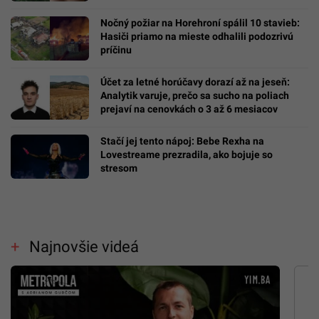
Nočný požiar na Horehroní spálil 10 stavieb:
Hasiči priamo na mieste odhalili podozrivú
príčinu
Účet za letné horúčavy dorazí až na jeseň:
Analytik varuje, prečo sa sucho na poliach
prejaví na cenovkách o 3 až 6 mesiacov
Stačí jej tento nápoj: Bebe Rexha na
Lovestreame prezradila, ako bojuje so
stresom
Najnovšie videá