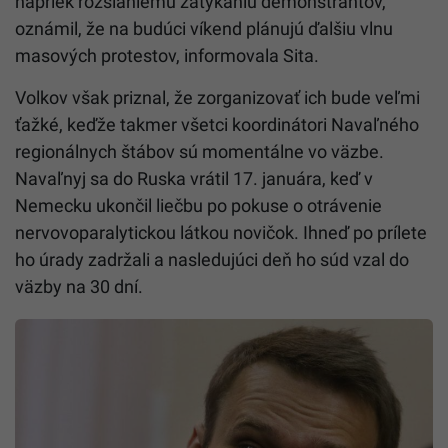
napriek rozsiahlemu zatýkaniu demonštrantov,
oznámil, že na budúci víkend plánujú ďalšiu vlnu
masových protestov, informovala Sita.
Volkov však priznal, že zorganizovať ich bude veľmi
ťažké, keďže takmer všetci koordinátori Navaľného
regionálnych štábov sú momentálne vo väzbe.
Navaľnyj sa do Ruska vrátil 17. januára, keď v
Nemecku ukončil liečbu po pokuse o otrávenie
nervovoparalytickou látkou novičok. Ihneď po prílete
ho úrady zadržali a nasledujúci deň ho súd vzal do
väzby na 30 dní.