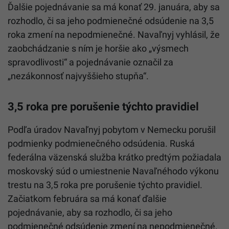
Ďalšie pojednávanie sa má konať 29. januára, aby sa
rozhodlo, či sa jeho podmienečné odsúdenie na 3,5
roka zmení na nepodmienečné. Navaľnyj vyhlásil, že
zaobchádzanie s ním je horšie ako „výsmech
spravodlivosti“ a pojednávanie označil za
„nezákonnosť najvyššieho stupňa“.
3,5 roka pre porušenie týchto pravidiel
Podľa úradov Navaľnyj pobytom v Nemecku porušil
podmienky podmienečného odsúdenia. Ruská
federálna väzenská služba krátko predtým požiadala
moskovský súd o umiestnenie
Navaľného
do výkonu
trestu na 3,5 roka pre porušenie týchto pravidiel.
Začiatkom februára sa má konať ďalšie
pojednávanie, aby sa rozhodlo, či sa jeho
podmienečné odsúdenie zmení na nepodmienečné.