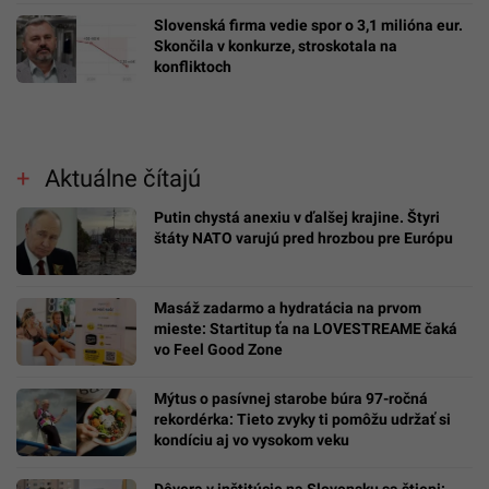
Slovenská firma vedie spor o 3,1 milióna eur.
Skončila v konkurze, stroskotala na
konfliktoch
Aktuálne čítajú
Putin chystá anexiu v ďalšej krajine. Štyri
štáty NATO varujú pred hrozbou pre Európu
Masáž zadarmo a hydratácia na prvom
mieste: Startitup ťa na LOVESTREAME čaká
vo Feel Good Zone
Mýtus o pasívnej starobe búra 97-ročná
rekordérka: Tieto zvyky ti pomôžu udržať si
kondíciu aj vo vysokom veku
Dôvera v inštitúcie na Slovensku sa štiepi: