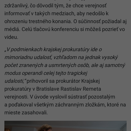
zdržanlivý, čo dôvodil tým, že chce verejnosť
informovať v takých medziach, aby nedošlo k
ohrozeniu trestného konania. O súčinnosť požiadal aj
médiá. Celú tlačovú konferenciu si môžeš pozrieť vo
videu.
„V podmienkach krajskej prokuratúry ide o
mimoriadnu udalosť, vzhľadom na jednak vysoký
počet zranených a usmrtených osôb, ale aj samotný
modus operandi celej tejto tragickej
udalosti,“
prihovoril sa prokurátor Krajskej
prokuratúry v Bratislave Rastislav Remeta
verejnosti. V úvode vyslovil sústrasť pozostalým
a poďakoval všetkým záchranným zložkám, ktoré na
mieste zasahovali.