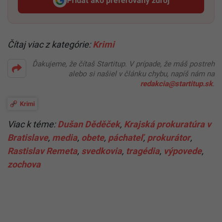
Pridať ako preferovaný zdroj
Startitup, odkaz sa otvorí v n
Čítaj viac z kategórie:
Krimi
Ďakujeme, že čítaš Startitup. V prípade, že máš postreh
alebo si našiel v článku chybu, napíš nám na
redakcia@startitup.sk
.
Krimi
Viac k téme:
Dušan Děděček
,
Krajská prokuratúra v
Bratislave
,
media
,
obete
,
páchateľ
,
prokurátor
,
Rastislav Remeta
,
svedkovia
,
tragédia
,
výpovede
,
zochova