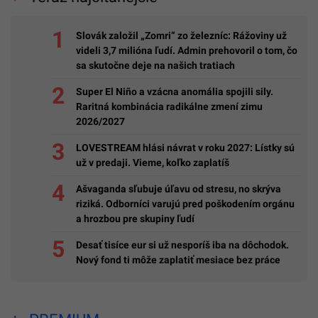
Slovák založil „Zomri“ zo železníc: Rážoviny už
videli 3,7 milióna ľudí. Admin prehovoril o tom, čo
sa skutočne deje na našich tratiach
Super El Niño a vzácna anomália spojili sily.
Raritná kombinácia radikálne zmení zimu
2026/2027
LOVESTREAM hlási návrat v roku 2027: Lístky sú
už v predaji. Vieme, koľko zaplatíš
Ašvaganda sľubuje úľavu od stresu, no skrýva
riziká. Odborníci varujú pred poškodením orgánu
a hrozbou pre skupiny ľudí
Desať tisíce eur si už nesporíš iba na dôchodok.
Nový fond ti môže zaplatiť mesiace bez práce