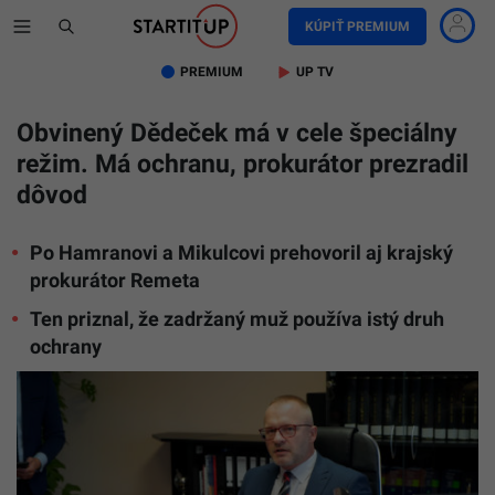
KÚPIŤ PREMIUM
PREMIUM
UP TV
Obvinený Dědeček má v cele špeciálny
režim. Má ochranu, prokurátor prezradil
dôvod
Po Hamranovi a Mikulcovi prehovoril aj krajský
prokurátor Remeta
Ten priznal, že zadržaný muž používa istý druh
ochrany
Prokurát
krajskej