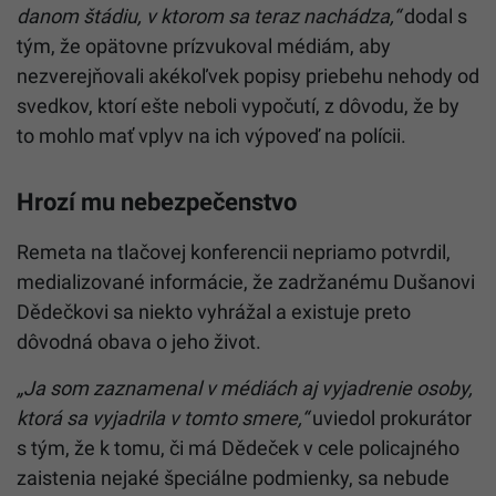
danom štádiu, v ktorom sa teraz nachádza,“
dodal s
tým, že opätovne prízvukoval médiám, aby
nezverejňovali akékoľvek popisy priebehu nehody od
svedkov, ktorí ešte neboli vypočutí, z dôvodu, že by
to mohlo mať vplyv na ich výpoveď na polícii.
Hrozí mu nebezpečenstvo
Remeta na tlačovej konferencii nepriamo potvrdil,
medializované informácie, že zadržanému Dušanovi
Dědečkovi sa niekto vyhrážal a existuje preto
dôvodná obava o jeho život.
„Ja som zaznamenal v médiách aj vyjadrenie osoby,
ktorá sa vyjadrila v tomto smere,“
uviedol prokurátor
s tým, že k tomu, či má Dědeček v cele policajného
zaistenia nejaké špeciálne podmienky, sa nebude