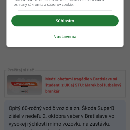
ochrany súkromia a súborov cookie.
Súhlasím
Nastavenia
Medzi obeťami tragédie v Bratislave sú
študenti z UK aj STU: Marek bol futbalový
brankár
Opitý 60-ročný vodič vozidla zn. Škoda SuperB
zišiel v nedeľu 2. októbra večer v Bratislave vo
vysokej rýchlosti mimo vozovku na zastávku