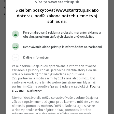
Víta ťa www.startitup.sk
obvineného D. D. na štvrtok 06. 10. 2022 o 16.00
S cieľom poskytovať www.startitup.sk ako
hod,“
informoval.
doteraz, podľa zákona potrebujeme tvoj
súhlas na:
Personalizovaná reklama a obsah, meranie reklamy a
obsahu, prieskum cieľových skupín a vývoj služieb
Uchovávanie alebo prístup k informáciám na zariadení
Ďalšie informácie
Vaše osobné údaje budú spracúvané a informácie z vášho
zariadenia (súbory cookie, jedinečné identifikátory a ďalšie
údaje o zariadení) môžu byť ukladané a používané
225 partnermi a môžu s nimi byť zdieľané alebo môžu byť
využívané konkrétne týmito webovými stránkami. My a naši
partneri môžeme používať presné údaje o geolokácii.
Pozrite
si zoznam partnerov.
Niektorí dodávatelia môžu spracúvať vaše osobné údaje na
základe oprávneného záujmu, proti ktorému môžete vzniesť
námietku pomocou možností nižšie. Dole na tejto stránke
alebo v ponuke webu nájdite odkaz, pomocou ktorého
môžete spravovať alebo odvolať súhlas v nastaveniach