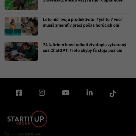
Slovensku. Mesto vyzýva ľudí k opatrnosti
Leto ničí tvoju produktivitu. Týchto 7 vecí
musíš zmeniť v práci počas horúcich dní
74 % firiem hneď odhalí životopis vytvorený
cez ChatGPT. Tieto chyby ťa stoja pozíciu
Člen združenia IAB Slovakia