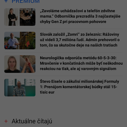
PREMIUM
„Zavoláme uchádzačovi a telefón zdvihne
mama.“ Odborníčka prezradila 3 najčastejšie
chyby Gen Z pri pracovnom pohovore
Slovák založil „Zomri“ zo železníc: Rážoviny
už videli 3,7 milióna ľudí. Admin prehovoril o
tom, čo sa skutočne deje na našich tratiach
Neurologička odporúča metódu 60-5-3-30:
Mravčenie v končatinách môže byť neškodnou
reakciou na tlak, ale aj varovným signálom
Števo Eisele o zákulisí milionárskej Formuly
1: Prenájom komentátorskej búdky stál 15-
tisíc eur
Aktuálne čítajú