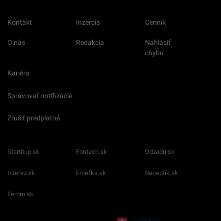
Kontakt
Inzercia
Cenník
O nás
Redakcia
Nahlásiť
chybu
Kariéra
Spravovať notifikácie
Zrušiť predplatné
Startitup.sk
Fontech.sk
Odzadu.sk
Interez.sk
Emefka.sk
Receptik.sk
Femm.sk