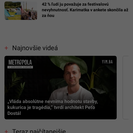
42 % ľudí ju považuje za festivalovú
nevyhnutnosť. Karimatka v ankete skončila až
za ňou
Najnovšie videá
„Vláda absolútne nevníma hodnotu stavby,
kukurica je tragédia,” tvrdí architekt Peťo
Dostál
Teraz najčítanejšie