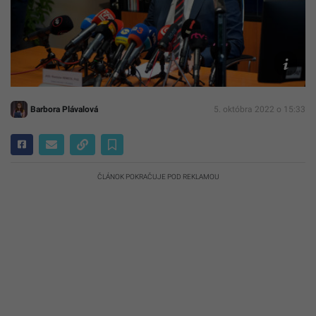
prokurat
na
tlačovej
konferenc
SIU/Domi
Bizík
Barbora Plávalová
5. októbra 2022 o 15:33
ČLÁNOK POKRAČUJE POD REKLAMOU