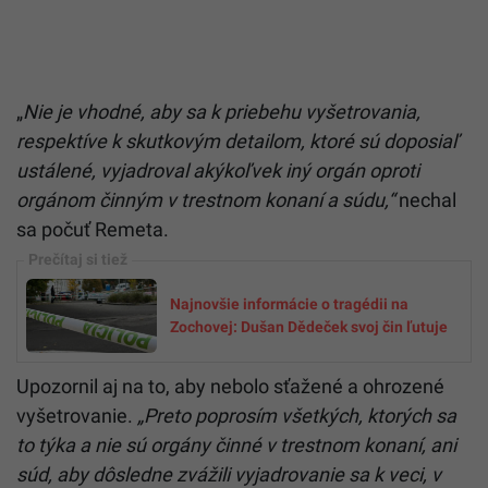
„
Nie je vhodné, aby sa k priebehu vyšetrovania,
respektíve k skutkovým detailom, ktoré sú doposiaľ
ustálené, vyjadroval akýkoľvek iný orgán oproti
orgánom činným v trestnom konaní a súdu,“
nechal
sa počuť Remeta.
Najnovšie informácie o tragédii na
Zochovej: Dušan Dědeček svoj čin ľutuje
Upozornil aj na to, aby nebolo sťažené a ohrozené
vyšetrovanie.
„Preto poprosím všetkých, ktorých sa
to týka a nie sú orgány činné v trestnom konaní, ani
súd, aby dôsledne zvážili vyjadrovanie sa k veci, v