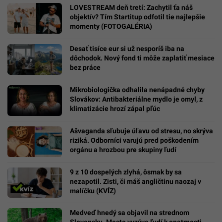
LOVESTREAM deň tretí: Zachytil ťa náš
objektív? Tím Startitup odfotil tie najlepšie
momenty (FOTOGALÉRIA)
Desať tisíce eur si už nesporíš iba na
dôchodok. Nový fond ti môže zaplatiť mesiace
bez práce
Mikrobiologička odhalila nenápadné chyby
Slovákov: Antibakteriálne mydlo je omyl, z
klimatizácie hrozí zápal pľúc
Ašvaganda sľubuje úľavu od stresu, no skrýva
riziká. Odborníci varujú pred poškodením
orgánu a hrozbou pre skupiny ľudí
9 z 10 dospelých zlyhá, ôsmak by sa
nezapotil. Zisti, či máš angličtinu naozaj v
malíčku (KVÍZ)
Medveď hnedý sa objavil na strednom