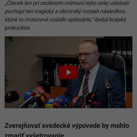
„Človek len pri osobnom vnímaní tejto celej udalosti
pochopí ten tragický a obrovský rozsah následkov,
ktoré to motorové vozidlo spôsobilo,“
dodal krajský
prokurátor.
Zverejňovať svedecké výpovede by mohlo
zmariť vyšetrovanie