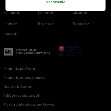
Nastavenia
Startitup.sk
Fontech.sk
Odzadu.sk
Interez.sk
Emefka.sk
Receptik.sk
Femm.sk
Podmienky používania
Podmienky ochrany súkromia
Nastavenia Cookies
Vyhlásenie o prístupnosti
Pravidlá používania súborov Cookies