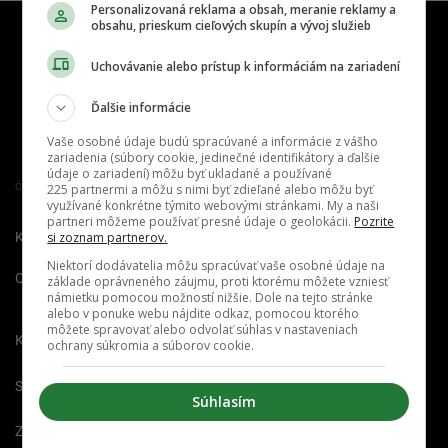
Personalizovaná reklama a obsah, meranie reklamy a
obsahu, prieskum cieľových skupín a vývoj služieb
Uchovávanie alebo prístup k informáciám na zariadení
Ďalšie informácie
Vaše osobné údaje budú spracúvané a informácie z vášho
zariadenia (súbory cookie, jedinečné identifikátory a ďalšie
údaje o zariadení) môžu byť ukladané a používané
Člen združenia IAB Slovakia
225 partnermi a môžu s nimi byť zdieľané alebo môžu byť
využívané konkrétne týmito webovými stránkami. My a naši
partneri môžeme používať presné údaje o geolokácii.
Pozrite
Kontakt
Inzercia
Cenník
si zoznam partnerov.
Niektorí dodávatelia môžu spracúvať vaše osobné údaje na
O nás
Redakcia
Nahlásiť
základe oprávneného záujmu, proti ktorému môžete vzniesť
námietku pomocou možností nižšie. Dole na tejto stránke
chybu
alebo v ponuke webu nájdite odkaz, pomocou ktorého
môžete spravovať alebo odvolať súhlas v nastaveniach
Kariéra
ochrany súkromia a súborov cookie.
Spravovať notifikácie
Súhlasím
Zrušiť predplatné