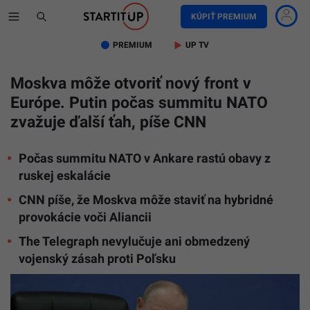
KÚPIŤ PREMIUM
PREMIUM
UP TV
Moskva môže otvoriť nový front v
Európe. Putin počas summitu NATO
zvažuje ďalší ťah, píše CNN
Počas summitu NATO v Ankare rastú obavy z
ruskej eskalácie
CNN píše, že Moskva môže staviť na hybridné
provokácie voči Aliancii
The Telegraph nevylučuje ani obmedzený
vojenský zásah proti Poľsku