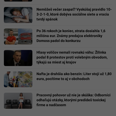
Nemôžeš večer zaspať? Vyskúšaj pravidlo 10-
3-2-1-0, ktoré dobýva sociálne siete a vracia
tvrdý spánok
Po 36 rokoch je koniec, strata dosiahla 1,6
milióna eur. Známy predajca elektroniky
Domoss padol do konkurzu
Hlasy voličov nemali rovnakú váhu: Žilinka
podal 8 protestov proti volebným obvodom,
týkajú sa miest aj krajov
Nafta je drahšia ako benzín: Liter stojí už 1,80
eura, pocítime to aj v obchodoch
Pracovný pohovor už nie je skúška: Odborníci
odhaľujú otázky, ktorými predídeš toxickej
firme a nadčasom