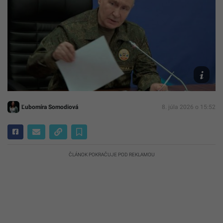
Na
snímke
Vladimir
Putin
TASR/AP
Ľubomíra Somodiová
8. júla 2026 o 15:52
ČLÁNOK POKRAČUJE POD REKLAMOU