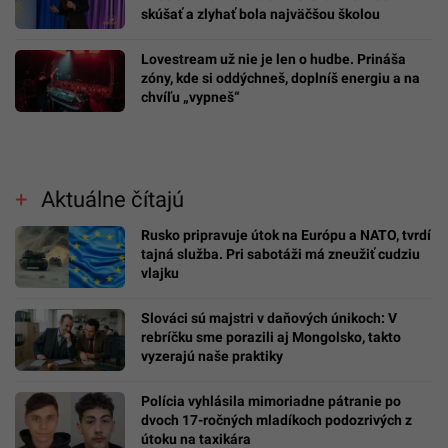
skúšať a zlyhať bola najväčšou školou
Lovestream už nie je len o hudbe. Prináša
zóny, kde si oddýchneš, doplníš energiu a na
chvíľu „vypneš“
Aktuálne čítajú
Rusko pripravuje útok na Európu a NATO, tvrdí
tajná služba. Pri sabotáži má zneužiť cudziu
vlajku
Slováci sú majstri v daňových únikoch: V
rebríčku sme porazili aj Mongolsko, takto
vyzerajú naše praktiky
Polícia vyhlásila mimoriadne pátranie po
dvoch 17-ročných mladíkoch podozrivých z
útoku na taxikára