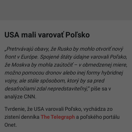
USA mali varovať Poľsko
„Pretrvávajú obavy, že Rusko by mohlo otvoriť nový
front v Európe. Spojené štáty údajne varovali Poľsko,
že Moskva by mohla zaútočiť – v obmedzenej miere,
možno pomocou dronov alebo inej formy hybridnej
vojny, ale stále spôsobom, ktorý by sa pred
desaťročiami zdal nepredstaviteľný,
“ píše sa v
analýze CNN.
Tvrdenie, že USA varovali Poľsko, vychádza zo
zistení denníka
The Telegraph
a poľského portálu
Onet.