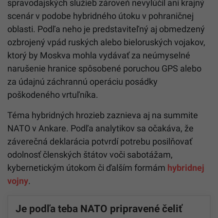
spravodajských služieb zároveň nevylúčil ani krajný
scenár v podobe hybridného útoku v pohraničnej
oblasti. Podľa neho je predstaviteľný aj obmedzený
ozbrojený vpád ruských alebo bieloruských vojakov,
ktorý by Moskva mohla vydávať za neúmyselné
narušenie hranice spôsobené poruchou GPS alebo
za údajnú záchrannú operáciu posádky
poškodeného vrtuľníka.
Téma hybridných hrozieb zaznieva aj na summite
NATO v Ankare. Podľa analytikov sa očakáva, že
záverečná deklarácia potvrdí potrebu posilňovať
odolnosť členských štátov voči sabotážam,
kybernetickým útokom či ďalším formám
hybridnej
vojny
.
Je podľa teba NATO pripravené čeliť