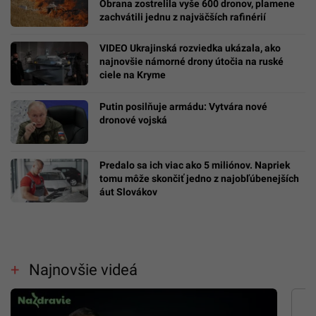
Obrana zostrelila vyše 600 dronov, plamene
zachvátili jednu z najväčších rafinérií
VIDEO Ukrajinská rozviedka ukázala, ako
najnovšie námorné drony útočia na ruské
ciele na Kryme
Putin posilňuje armádu: Vytvára nové
dronové vojská
Predalo sa ich viac ako 5 miliónov. Napriek
tomu môže skončiť jedno z najobľúbenejších
áut Slovákov
Najnovšie videá