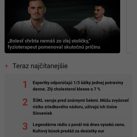
„Bolesť chrbta nemáš zo zlej stoličky,”
fyzioterapeut pomenoval skutočnú príčinu
Teraz najčítanejšie
Expertky odporúčajú 1/3 šálky jednej potraviny
denne. Zlý cholesterol klesne o 7 %
ŠÚKL varuje pred známymi liekmi. Môžu zvyšovať
riziko zriedkavého nádoru, užívajú ich tisíce
Sloveniek
Legendárne rádio z povál má dnes vysokú cenu.
Kultový kúsok predáš za desiatky eur