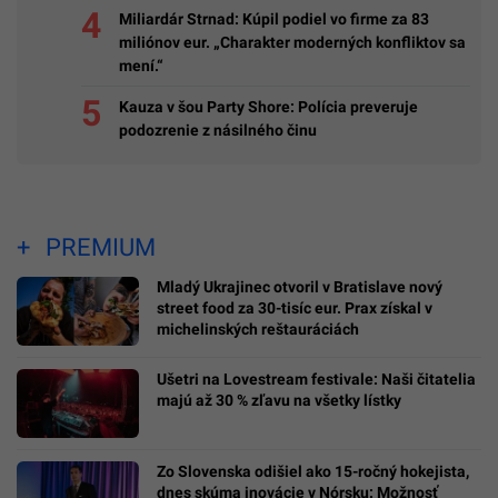
Miliardár Strnad: Kúpil podiel vo firme za 83
miliónov eur. „Charakter moderných konfliktov sa
mení.“
Kauza v šou Party Shore: Polícia preveruje
podozrenie z násilného činu
PREMIUM
Mladý Ukrajinec otvoril v Bratislave nový
street food za 30-tisíc eur. Prax získal v
michelinských reštauráciách
Ušetri na Lovestream festivale: Naši čitatelia
majú až 30 % zľavu na všetky lístky
Zo Slovenska odišiel ako 15-ročný hokejista,
dnes skúma inovácie v Nórsku: Možnosť