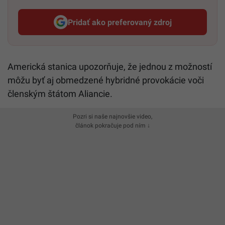
Pridať ako preferovaný zdroj
Startitup, odkaz sa otvorí v n
Americká stanica upozorňuje, že jednou z možností
môžu byť aj obmedzené hybridné provokácie voči
členským štátom Aliancie.
Pozri si naše najnovšie video,
článok pokračuje pod ním ↓