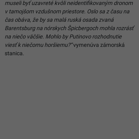
museli byť uzavreté kvôli neidentifikovaným dronom
v tamojšom vzdušnom priestore. Oslo sa z času na
čas obáva, že by sa malá ruská osada zvaná
Barentsburg na nórskych Špicbergoch mohla rozrásť
na niečo väčšie. Mohlo by Putinovo rozhodnutie
viesť k niečomu horšiemu?“
vymenúva zámorská
stanica.