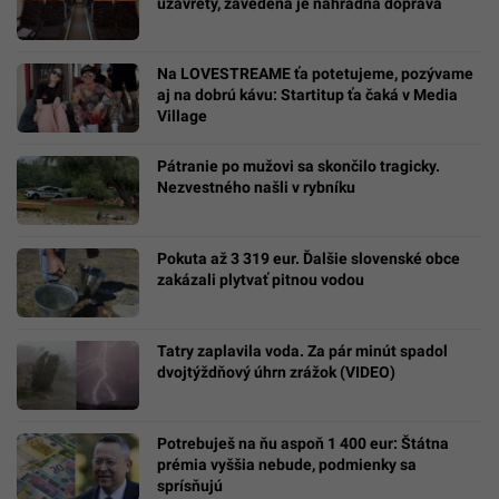
uzavretý, zavedená je náhradná doprava
Na LOVESTREAME ťa potetujeme, pozývame
aj na dobrú kávu: Startitup ťa čaká v Media
Village
Pátranie po mužovi sa skončilo tragicky.
Nezvestného našli v rybníku
Pokuta až 3 319 eur. Ďalšie slovenské obce
zakázali plytvať pitnou vodou
Tatry zaplavila voda. Za pár minút spadol
dvojtýždňový úhrn zrážok (VIDEO)
Potrebuješ na ňu aspoň 1 400 eur: Štátna
prémia vyššia nebude, podmienky sa
sprísňujú