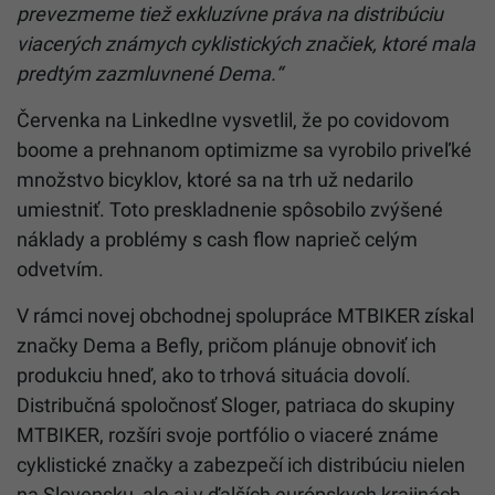
prevezmeme tiež exkluzívne práva na distribúciu
viacerých známych cyklistických značiek, ktoré mala
predtým zazmluvnené Dema.“
Červenka na LinkedIne vysvetlil, že po covidovom
boome a prehnanom optimizme sa vyrobilo priveľké
množstvo bicyklov, ktoré sa na trh už nedarilo
umiestniť. Toto preskladnenie spôsobilo zvýšené
náklady a problémy s cash flow naprieč celým
odvetvím.
V rámci novej obchodnej spolupráce MTBIKER získal
značky Dema a Befly, pričom plánuje obnoviť ich
produkciu hneď, ako to trhová situácia dovolí.
Distribučná spoločnosť Sloger, patriaca do skupiny
MTBIKER, rozšíri svoje portfólio o viaceré známe
cyklistické značky a zabezpečí ich distribúciu nielen
na Slovensku, ale aj v ďalších európskych krajinách.