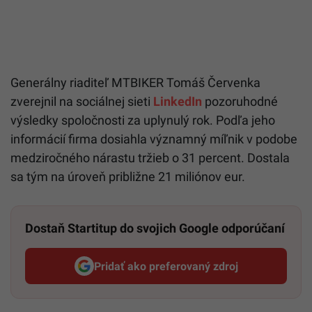
Generálny riaditeľ MTBIKER Tomáš Červenka
zverejnil na sociálnej sieti
LinkedIn
pozoruhodné
výsledky spoločnosti za uplynulý rok. Podľa jeho
informácií firma dosiahla významný míľnik v podobe
medziročného nárastu tržieb o 31 percent. Dostala
sa tým na úroveň približne 21 miliónov eur.
Dostaň Startitup do svojich Google odporúčaní
Pridať ako preferovaný zdroj
Startitup, odkaz sa otvorí v n