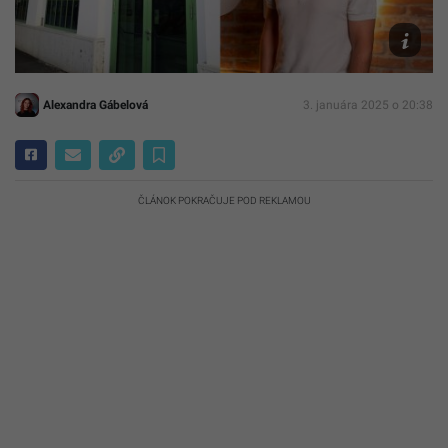
Google
Maps,
Startitup
Alexandra Gábelová
3. januára 2025 o 20:38
ČLÁNOK POKRAČUJE POD REKLAMOU