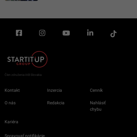
Člen združenia IAB Slovakia
Kontakt
Inzercia
Cenník
O nás
Redakcia
Nahlásiť
chybu
Kariéra
Spravovať notifikácie