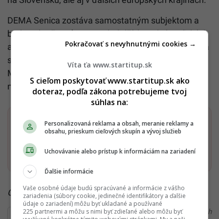
DEMA Senica zostáva samostatným subjektom a
bude pokračovať vo svojich ďalších podnikateľských
Pokračovať s nevyhnutnými cookies →
a logistických aktivitách v areáli v Senici. Spolupráca
sa týka výhradne obchodných aktivít, pričom
Víta ťa www.startitup.sk
MTBIKER verí, že pomôže značke Dema vrátiť sa
S cieľom poskytovať www.startitup.sk ako
medzi popredné cyklistické značky v regióne.
doteraz, podľa zákona potrebujeme tvoj
súhlas na:
Dostaň Startitup do svojich Google odporúčaní
Personalizovaná reklama a obsah, meranie reklamy a
obsahu, prieskum cieľových skupín a vývoj služieb
Pridať ako preferovaný zdroj
Uchovávanie alebo prístup k informáciám na zariadení
Startitup, odkaz sa otvorí v n
Ďalšie informácie
Vaše osobné údaje budú spracúvané a informácie z vášho
Čítaj viac z kategórie:
Biznis a startupy
zariadenia (súbory cookie, jedinečné identifikátory a ďalšie
údaje o zariadení) môžu byť ukladané a používané
225 partnermi a môžu s nimi byť zdieľané alebo môžu byť
Ďakujeme, že čítaš Startitup. V prípade, že máš postreh