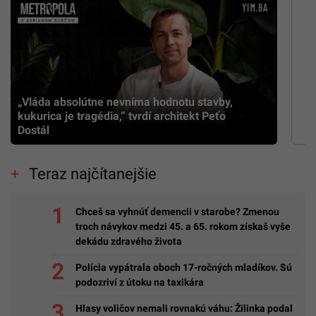
„Vláda absolútne nevníma hodnotu stavby,
kukurica je tragédia,” tvrdí architekt Peťo
Dostál
Teraz najčítanejšie
Chceš sa vyhnúť demencii v starobe? Zmenou
troch návykov medzi 45. a 65. rokom získaš vyše
dekádu zdravého života
Polícia vypátrala oboch 17-ročných mladíkov. Sú
podozriví z útoku na taxikára
Hlasy voličov nemali rovnakú váhu: Žilinka podal