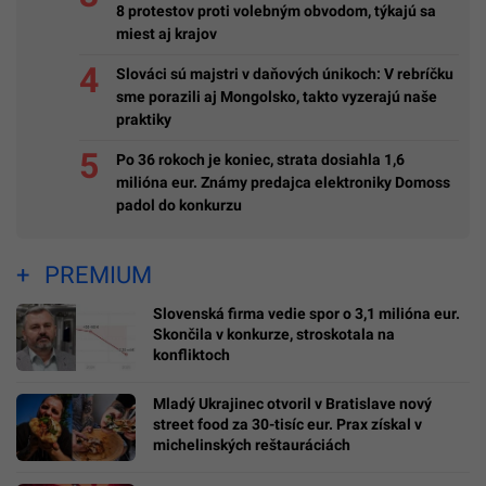
8 protestov proti volebným obvodom, týkajú sa
miest aj krajov
Slováci sú majstri v daňových únikoch: V rebríčku
sme porazili aj Mongolsko, takto vyzerajú naše
praktiky
Po 36 rokoch je koniec, strata dosiahla 1,6
milióna eur. Známy predajca elektroniky Domoss
padol do konkurzu
PREMIUM
Slovenská firma vedie spor o 3,1 milióna eur.
Skončila v konkurze, stroskotala na
konfliktoch
Mladý Ukrajinec otvoril v Bratislave nový
street food za 30-tisíc eur. Prax získal v
michelinských reštauráciách