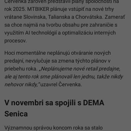
Červenka zároveň predstavil plány spoločnosti na
rok 2025. MTBIKER plánuje vstúpiť na nové trhy
vrátane Slovinska, Talianska a Chorvátska. Zamerať
sa chce najmä na tvorbu obsahu pre zahraničie s
využitím AI technológií a optimalizáciu interných
procesov.
Hoci momentálne neplánujú otváranie nových
predajní, nevylučuje sa zmena týchto plánov v
priebehu roka.
„Neplánujeme nové retail predajne,
ale aj tento rok sme plánovali len jednu, takže nikdy
nehovor nikdy,“
uzavrel Červenka.
V novembri sa spojili s DEMA
Senica
Významnou správou koncom roka sa stalo