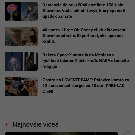
Demencia do roku 2040 postihne 156-tisíc
Slovákov. Vedci odhalili zvyk, ktorý spomalí
úpadok pamäte
40 eur za 1 liter: Obľúbený elixír dlhovekosti
Slovákov zdražie. Expert radí, ako spoznať
kvalitu
Raketa SpaceX narazila do Mesiaca v
rýchlosti takmer 9-tisíc km/h. NASA okamžite
reaguje
Gastro na LOVESTREAME: Polovica kuraťa za
12 eur a smash burger za 10 eur (PREHĽAD
CIEN)
Najnovšie videá