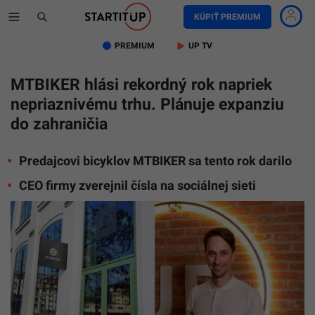
KÚPIŤ PREMIUM
PREMIUM
UP TV
MTBIKER hlási rekordný rok napriek
nepriaznivému trhu. Plánuje expanziu
do zahraničia
Predajcovi bicyklov MTBIKER sa tento rok darilo
CEO firmy zverejnil čísla na sociálnej sieti