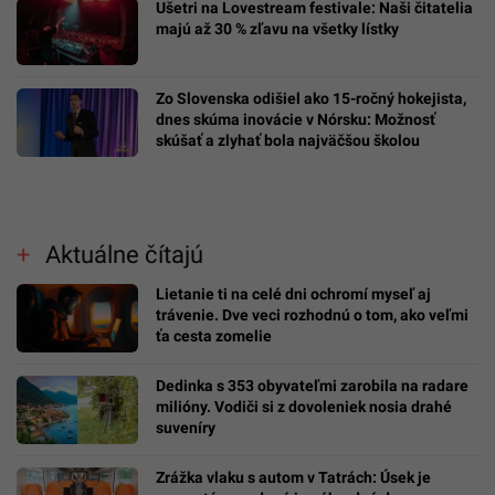
Ušetri na Lovestream festivale: Naši čitatelia
majú až 30 % zľavu na všetky lístky
Zo Slovenska odišiel ako 15-ročný hokejista,
dnes skúma inovácie v Nórsku: Možnosť
skúšať a zlyhať bola najväčšou školou
Aktuálne čítajú
Lietanie ti na celé dni ochromí myseľ aj
trávenie. Dve veci rozhodnú o tom, ako veľmi
ťa cesta zomelie
Dedinka s 353 obyvateľmi zarobila na radare
milióny. Vodiči si z dovoleniek nosia drahé
suveníry
Zrážka vlaku s autom v Tatrách: Úsek je