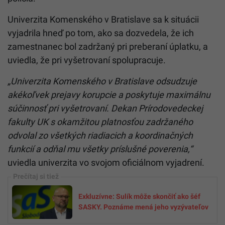
Univerzita Komenského v Bratislave sa k situácii
vyjadrila hneď po tom, ako sa dozvedela, že ich
zamestnanec bol zadržaný pri preberaní úplatku, a
uviedla, že pri vyšetrovaní spolupracuje.
„Univerzita Komenského v Bratislave odsudzuje
akékoľvek prejavy korupcie a poskytuje maximálnu
súčinnosť pri vyšetrovaní. Dekan Prírodovedeckej
fakulty UK s okamžitou platnosťou zadržaného
odvolal zo všetkých riadiacich a koordinačných
funkcií a odňal mu všetky príslušné poverenia,“
uviedla univerzita vo svojom oficiálnom vyjadrení.
Exkluzívne: Sulík môže skončiť ako šéf
SASKY. Poznáme mená jeho vyzývateľov