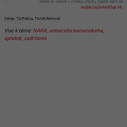
alebo si našiel v článku chybu, napíš nám na
redakcia@startitup.sk
.
Zdroje: TS/Polícia, TS/UK/Rektorát
Viac k téme:
NAKA
,
univerzita komenskeho
,
úplatok
,
zadržanie