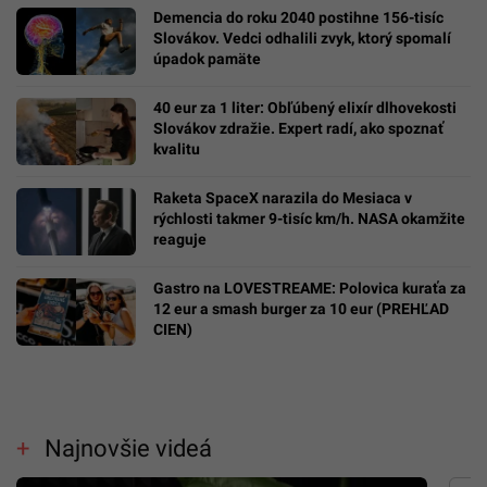
Demencia do roku 2040 postihne 156-tisíc
Slovákov. Vedci odhalili zvyk, ktorý spomalí
úpadok pamäte
40 eur za 1 liter: Obľúbený elixír dlhovekosti
Slovákov zdražie. Expert radí, ako spoznať
kvalitu
Raketa SpaceX narazila do Mesiaca v
rýchlosti takmer 9-tisíc km/h. NASA okamžite
reaguje
Gastro na LOVESTREAME: Polovica kuraťa za
12 eur a smash burger za 10 eur (PREHĽAD
CIEN)
Najnovšie videá