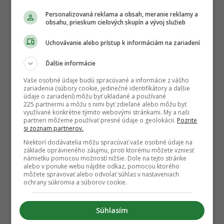
Personalizovaná reklama a obsah, meranie reklamy a
obsahu, prieskum cieľových skupín a vývoj služieb
Uchovávanie alebo prístup k informáciám na zariadení
Ďalšie informácie
Vaše osobné údaje budú spracúvané a informácie z vášho
zariadenia (súbory cookie, jedinečné identifikátory a ďalšie
údaje o zariadení) môžu byť ukladané a používané
225 partnermi a môžu s nimi byť zdieľané alebo môžu byť
využívané konkrétne týmito webovými stránkami. My a naši
partneri môžeme používať presné údaje o geolokácii.
Pozrite
si zoznam partnerov.
Niektorí dodávatelia môžu spracúvať vaše osobné údaje na
základe oprávneného záujmu, proti ktorému môžete vzniesť
námietku pomocou možností nižšie. Dole na tejto stránke
alebo v ponuke webu nájdite odkaz, pomocou ktorého
môžete spravovať alebo odvolať súhlas v nastaveniach
ochrany súkromia a súborov cookie.
Súhlasím