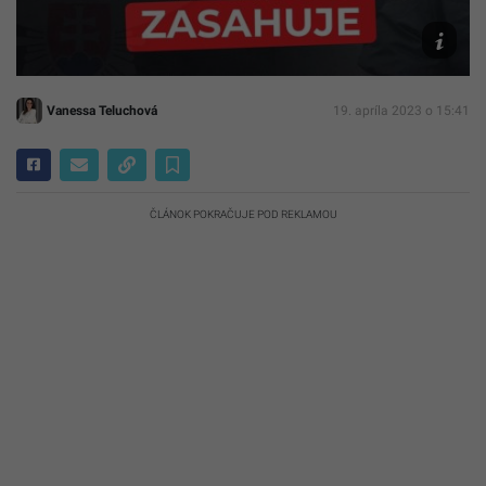
NAKA
zasahuje
SIU
Vanessa Teluchová
19. apríla 2023 o 15:41
ČLÁNOK POKRAČUJE POD REKLAMOU