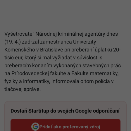
Vyšetrovateľ Národnej kriminálnej agentúry dnes
(19. 4.) zadržal zamestnanca Univerzity
Komenského v Bratislave pri preberaní úplatku 20-
tisíc eur, ktorý si mal vyžiadať v súvislosti s
preberacím konaním vykonaných stavebných prác
na Prírodovedeckej fakulte a Fakulte matematiky,
fyziky a informatiky, informovala o tom polícia v
tlačovej správe.
Dostaň Startitup do svojich Google odporúčaní
Pridať ako preferovaný zdroj
Startitup, odkaz sa otvorí v n