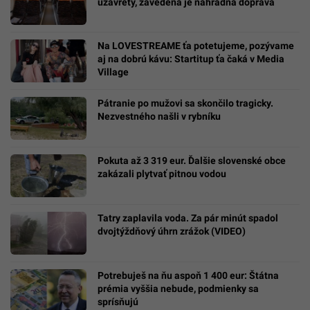
uzavretý, zavedená je náhradná doprava
Na LOVESTREAME ťa potetujeme, pozývame
aj na dobrú kávu: Startitup ťa čaká v Media
Village
Pátranie po mužovi sa skončilo tragicky.
Nezvestného našli v rybníku
Pokuta až 3 319 eur. Ďalšie slovenské obce
zakázali plytvať pitnou vodou
Tatry zaplavila voda. Za pár minút spadol
dvojtýždňový úhrn zrážok (VIDEO)
Potrebuješ na ňu aspoň 1 400 eur: Štátna
prémia vyššia nebude, podmienky sa
sprísňujú