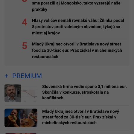
sme porazili aj Mongolsko, takto vyzerajú naše
praktiky
Hlasy voličov nemali rovnakú váhu: Žilinka podal
8 protestov proti volebným obvodom, týkajú sa
miest aj krajov
Mladý Ukrajinec otvoril v Bratislave nový street
food za 30-tisíc eur. Prax získal v michelinských
reštauráciách
PREMIUM
Slovenská firma vedie spor o 3,1 milióna eur.
Skončila v konkurze, stroskotala na
konfliktoch
Mladý Ukrajinec otvoril v Bratislave nový
street food za 30-tisíc eur. Prax získal v
michelinských reštauráciách