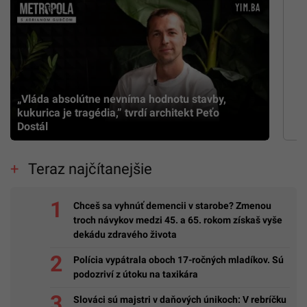
„Vláda absolútne nevníma hodnotu stavby,
kukurica je tragédia,” tvrdí architekt Peťo
Dostál
Teraz najčítanejšie
Chceš sa vyhnúť demencii v starobe? Zmenou
troch návykov medzi 45. a 65. rokom získaš vyše
dekádu zdravého života
Polícia vypátrala oboch 17-ročných mladíkov. Sú
podozriví z útoku na taxikára
Slováci sú majstri v daňových únikoch: V rebríčku