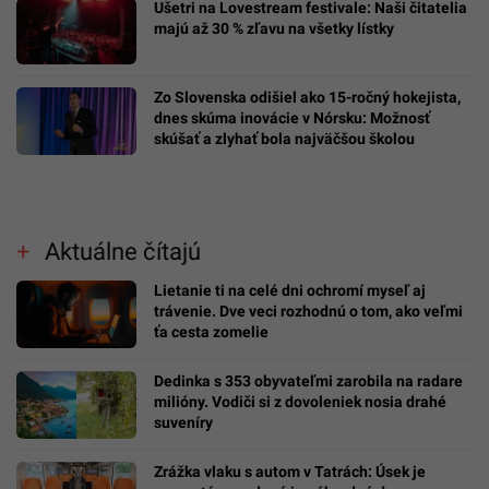
Ušetri na Lovestream festivale: Naši čitatelia
majú až 30 % zľavu na všetky lístky
Zo Slovenska odišiel ako 15-ročný hokejista,
dnes skúma inovácie v Nórsku: Možnosť
skúšať a zlyhať bola najväčšou školou
Aktuálne čítajú
Lietanie ti na celé dni ochromí myseľ aj
trávenie. Dve veci rozhodnú o tom, ako veľmi
ťa cesta zomelie
Dedinka s 353 obyvateľmi zarobila na radare
milióny. Vodiči si z dovoleniek nosia drahé
suveníry
Zrážka vlaku s autom v Tatrách: Úsek je