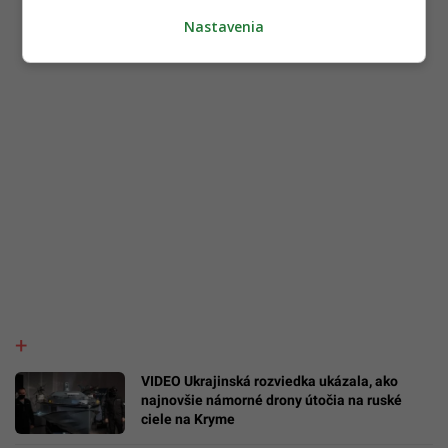
Nastavenia
VIDEO Ukrajinská rozviedka ukázala, ako
najnovšie námorné drony útočia na ruské
ciele na Kryme