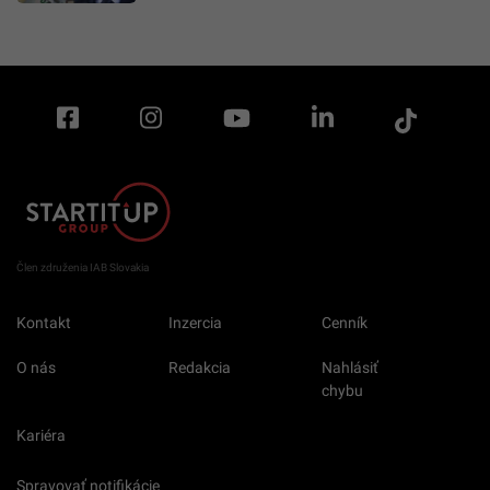
Člen združenia IAB Slovakia
Kontakt
Inzercia
Cenník
O nás
Redakcia
Nahlásiť
chybu
Kariéra
Spravovať notifikácie