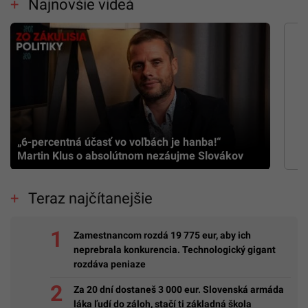
Najnovšie videá
„6-percentná účasť vo voľbách je hanba!“
Martin Klus o absolútnom nezáujme Slovákov
Teraz najčítanejšie
Zamestnancom rozdá 19 775 eur, aby ich
neprebrala konkurencia. Technologický gigant
rozdáva peniaze
Za 20 dní dostaneš 3 000 eur. Slovenská armáda
láka ľudí do záloh, stačí ti základná škola