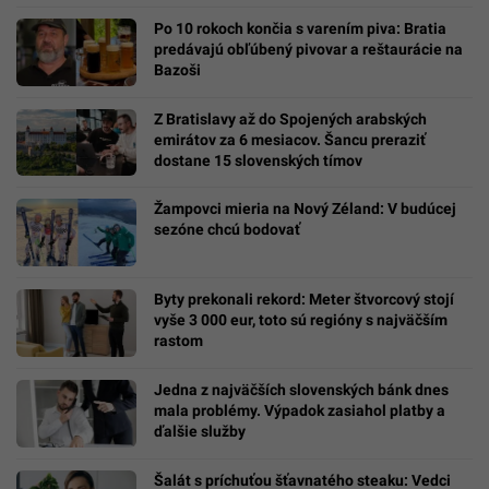
Po 10 rokoch končia s varením piva: Bratia
predávajú obľúbený pivovar a reštaurácie na
Bazoši
Z Bratislavy až do Spojených arabských
emirátov za 6 mesiacov. Šancu preraziť
dostane 15 slovenských tímov
Žampovci mieria na Nový Zéland: V budúcej
sezóne chcú bodovať
Byty prekonali rekord: Meter štvorcový stojí
vyše 3 000 eur, toto sú regióny s najväčším
rastom
Jedna z najväčších slovenských bánk dnes
mala problémy. Výpadok zasiahol platby a
ďalšie služby
Šalát s príchuťou šťavnatého steaku: Vedci