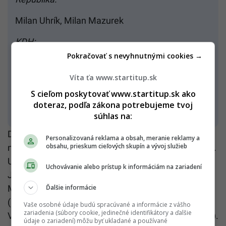
Milan Uhrík, Milan Mazurek
KDH:
Pokračovať s nevyhnutnými cookies →
Miriam Lexmann
Víta ťa www.startitup.sk
Hlas:
S cieľom poskytovať www.startitup.sk ako
doteraz, podľa zákona potrebujeme tvoj
Branislav Ondruš
súhlas na:
Do Bruselu sa okrem Romany Tabák za SNS
Personalizovaná reklama a obsah, meranie reklamy a
obsahu, prieskum cieľových skupín a vývoj služieb
nedostanú napríklad Andrej Danko či Tomáš Taraba.
Usilovali sa o to aj spomínaní Richard Sulík (SaS) či
Uchovávanie alebo prístup k informáciám na zariadení
Jaroslav Naď (Demokrati), ale aj napríklad Igor
Ďalšie informácie
Matovič (Slovensko) či exminister Milan Krajniak
(Kresťanská únia). Sklamaní zrejme budú aj
Vaše osobné údaje budú spracúvané a informácie z vášho
zariadenia (súbory cookie, jedinečné identifikátory a ďalšie
Vladimíra Marcinková (SaS) či Branislav Becík (Hlas).
údaje o zariadení) môžu byť ukladané a používané