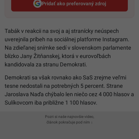
Pridať ako preferovaný zdroj
Startitup, odkaz sa otvorí v n
Tabák v reakcii na svoj a aj stranícky neúspech
uverejnila príbeh na sociálnej platforme Instagram.
Na zdieľanej snímke sedí v slovenskom parlamente
blízko Jany Žitňanskej, ktorá v eurovoľbách
kandidovala za stranu Demokrati.
Demokrati sa však rovnako ako SaS zrejme veľmi
tesne nedostali na potrebných 5 percent. Strane
Jaroslava Naďa chýbalo len niečo cez 4 000 hlasov a
Sulíkovcom iba približne 1 100 hlasov.
Pozri si naše najnovšie video,
článok pokračuje pod ním ↓