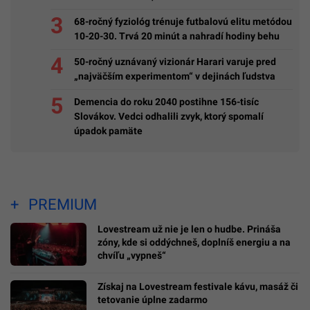
68-ročný fyziológ trénuje futbalovú elitu metódou
10-20-30. Trvá 20 minút a nahradí hodiny behu
50-ročný uznávaný vizionár Harari varuje pred
„najväčším experimentom“ v dejinách ľudstva
Demencia do roku 2040 postihne 156-tisíc
Slovákov. Vedci odhalili zvyk, ktorý spomalí
úpadok pamäte
PREMIUM
Lovestream už nie je len o hudbe. Prináša
zóny, kde si oddýchneš, doplníš energiu a na
chvíľu „vypneš“
Získaj na Lovestream festivale kávu, masáž či
tetovanie úplne zadarmo