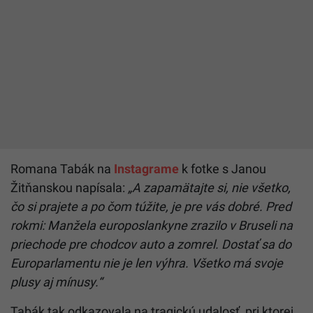
Romana Tabák na
Instagrame
k fotke s Janou
Žitňanskou napísala:
„A zapamätajte si, nie všetko,
čo si prajete a po čom túžite, je pre vás dobré. Pred
rokmi: Manžela europoslankyne zrazilo v Bruseli na
priechode pre chodcov auto a zomrel. Dostať sa do
Europarlamentu nie je len výhra. Všetko má svoje
plusy aj mínusy.“
Tabák tak odkazovala na tragickú udalosť, pri ktorej