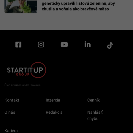
geneticky upravili listovú zeleninu, aby
chutila a voňala ako bravčové mäso
Člen združenia IAB Slovakia
Kontakt
Inzercia
Cenník
O nás
Redakcia
Nahlásiť
chybu
Kariéra