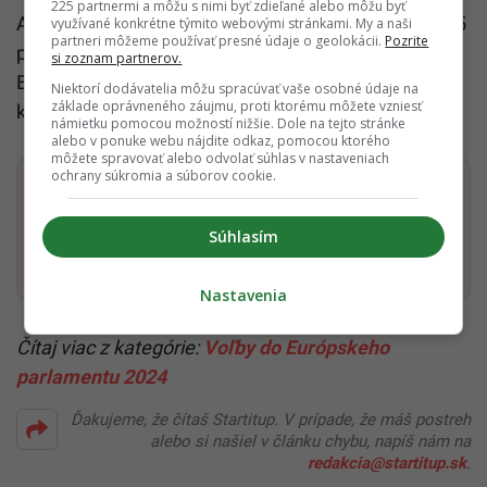
225 partnermi a môžu s nimi byť zdieľané alebo môžu byť
Ak by sa ešte výsledky predsa len zmenili a SaS by 5
využívané konkrétne týmito webovými stránkami. My a naši
partneri môžeme používať presné údaje o geolokácii.
Pozrite
percent nakoniec dosiahla, Richard Sulík by do
si zoznam partnerov.
Europarlamentu vycestoval na úkor jedného z
Niektorí dodávatelia môžu spracúvať vaše osobné údaje na
základe oprávneného záujmu, proti ktorému môžete vzniesť
kandidátov za Progresívne Slovensko.
námietku pomocou možností nižšie. Dole na tejto stránke
alebo v ponuke webu nájdite odkaz, pomocou ktorého
môžete spravovať alebo odvolať súhlas v nastaveniach
ochrany súkromia a súborov cookie.
Dostaň Startitup do svojich Google odporúčaní
Súhlasím
Pridať ako preferovaný zdroj
Startitup, odkaz sa otvorí v n
Nastavenia
Čítaj viac z kategórie:
Voľby do Európskeho
parlamentu 2024
Ďakujeme, že čítaš Startitup. V prípade, že máš postreh
alebo si našiel v článku chybu, napíš nám na
redakcia@startitup.sk
.