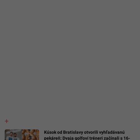
Kúsok od Bratislavy otvorili vyhľadávanú
pekáreň: Dvaja golfoví tréneri začínali s 16-