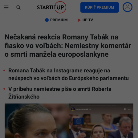
KÚPIŤ PREMIUM
PREMIUM
UP TV
Nečakaná reakcia Romany Tabák na
fiasko vo voľbách: Nemiestny komentár
o smrti manžela europoslankyne
Romana Tabák na Instagrame reaguje na
neúspech vo voľbách do Európskeho parlamentu
V príbehu nemiestne píše o smrti Roberta
Romana
Žitňanského
Tabák
na
Instagra
reaguje
na
neúspec
v