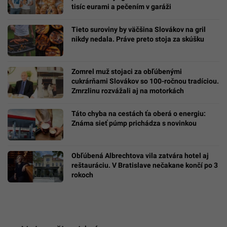
tisíc eurami a pečením v garáži
Tieto suroviny by väčšina Slovákov na gril
nikdy nedala. Práve preto stoja za skúšku
Zomrel muž stojaci za obľúbenými
cukrárňami Slovákov so 100-ročnou tradíciou.
Zmrzlinu rozvážali aj na motorkách
Táto chyba na cestách ťa oberá o energiu:
Známa sieť púmp prichádza s novinkou
Obľúbená Albrechtova vila zatvára hotel aj
reštauráciu. V Bratislave nečakane končí po 3
rokoch