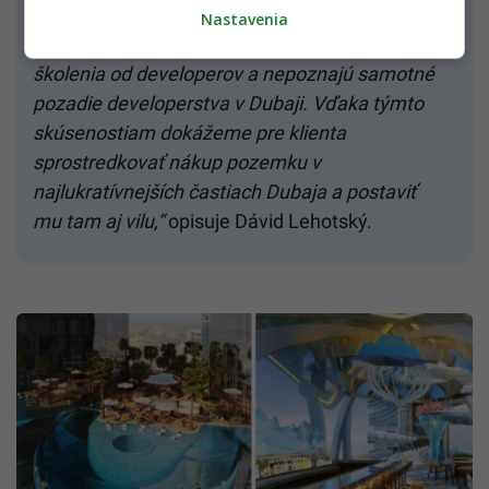
Nastavenia
„Realitní agenti v Dubaji majú za sebou len
školenia od developerov a nepoznajú samotné
pozadie developerstva v Dubaji. Vďaka týmto
skúsenostiam dokážeme pre klienta
sprostredkovať nákup pozemku v
najlukratívnejších častiach Dubaja a postaviť
mu tam aj vilu,“
opisuje Dávid Lehotský.