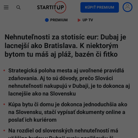
KÚPIŤ PREMIUM
PREMIUM
UP TV
Nehnuteľnosti za stotisíc eur: Dubaj je
lacnejší ako Bratislava. K niektorým
bytom tu máš aj pláž, bazén či fitko
Strategická poloha mesta aj uvoľnené pravidlá
zdaňovania. Aj to sú dôvody, prečo Slováci
nehnuteľnosti nakupujú v Dubaji, je to dokonca aj
lacnejšie ako na Slovensku
Kúpa bytu či domu je dokonca jednoduchšia ako
na Slovensku, stačí vypísať dokumenty online a
poslať ich kuriérom
Na rozdiel od slovenských nehnuteľností má