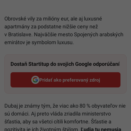
Obrovské vily za milióny eur, ale aj luxusné
apartmány za podstatne nižšie ceny než
v Bratislave. Najväčšie mesto Spojených arabských
emirátov je symbolom luxusu.
Dostaň Startitup do svojich Google odporúčaní
Pridať ako preferovaný zdroj
Startitup, odkaz sa otvorí v n
Dubaj je známy tým, že viac ako 80 % obyvateľov nie
sú domáci. Aj preto vláda zriadila ministerstvo
šťastia, aby sa všetci cítili komfortne. Šťastie a
pozitivita je ich životným štýlom.
Ľudia tu nemusia