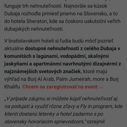
funguje trh nehnuteľností. Najnovšie sa kúsok
Dubaja rozhodla priniesť priamo na Slovensko, a to
do hotela Sheraton, kde sa čoskoro uskutoční veľtrh
dubajských nehnuteľností.
V bratislavskom hoteli si ľudia budú môcť pozrieť
aktuálne
dostupné nehnuteľnosti z celého Dubaja v
komunitách s lagúnami, vodopádmi, skalnými
jaskyňami a apartmánmi navrhnutými dizajnérmi z
najznámejších svetových značiek
, ktoré majú
výhľad na Burj Al Arab, Palm Jumeirah, more a Burj
Khalifu.
Chcem sa zaregistrovať na event
→
„V prípade záujmu si môžete kúpiť nehnuteľnosť aj
na podujatí a využiť rôzne zľavy a Fly in program, kde
klienti dostanú letenky a hotel zadarmo s po
slovensky hovoriacim sprievodcom,
“
ozrejmil