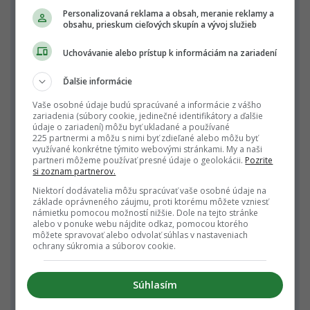
Nathalie dostala na poprednú manažmentskú
Personalizovaná reklama a obsah, meranie reklamy a
obsahu, prieskum cieľových skupín a vývoj služieb
pozíciu ako jedna z prvých Európaniek, vďaka
prestížnym oceneniam ako top predajca, ktoré
Uchovávanie alebo prístup k informáciám na zariadení
získala počas jej práce pre dubajských
Ďalšie informácie
developerov. Sama v Dubaji navyše vlastní
niekoľko víl a apartmánov.
Vaše osobné údaje budú spracúvané a informácie z vášho
zariadenia (súbory cookie, jedinečné identifikátory a ďalšie
údaje o zariadení) môžu byť ukladané a používané
Realitná kancelária má pobočky aj v Taliansku a
225 partnermi a môžu s nimi byť zdieľané alebo môžu byť
spolupracuje s realitnými kanceláriami a
využívané konkrétne týmito webovými stránkami. My a naši
partneri môžeme používať presné údaje o geolokácii.
Pozrite
agentmi po celom svete, vrátane Slovenska a
si zoznam partnerov.
Česka.
Nehnuteľnosti v Dubaji →
Niektorí dodávatelia môžu spracúvať vaše osobné údaje na
základe oprávneného záujmu, proti ktorému môžete vzniesť
námietku pomocou možností nižšie. Dole na tejto stránke
Realitní agenti z dubajskej pobočky majú
alebo v ponuke webu nájdite odkaz, pomocou ktorého
dlhoročné skúsenosti v oblasti realitného trhu.
môžete spravovať alebo odvolať súhlas v nastaveniach
ochrany súkromia a súborov cookie.
Ich výhodou je aj fakt, že pre dlhoročné
skúsenosti konateľov na vysokých
Súhlasím
manažérskych postoch u developerov majú
úplne iný pohľad na realitný svet v Dubaji.