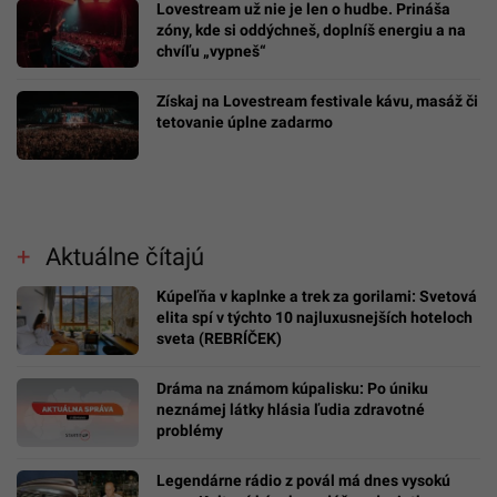
Lovestream už nie je len o hudbe. Prináša
zóny, kde si oddýchneš, doplníš energiu a na
chvíľu „vypneš“
Získaj na Lovestream festivale kávu, masáž či
tetovanie úplne zadarmo
Aktuálne čítajú
Kúpeľňa v kaplnke a trek za gorilami: Svetová
elita spí v týchto 10 najluxusnejších hoteloch
sveta (REBRÍČEK)
Dráma na známom kúpalisku: Po úniku
neznámej látky hlásia ľudia zdravotné
problémy
Legendárne rádio z povál má dnes vysokú