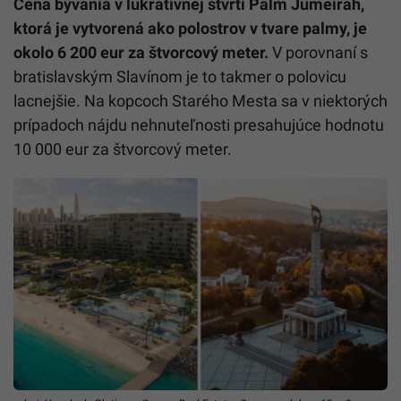
Cena bývania v lukratívnej štvrti Palm Jumeirah,
ktorá je vytvorená ako polostrov v tvare palmy,
je
okolo 6 200 eur za
štvorcový
meter.
V porovnaní s
bratislavským Slavínom je to takmer o polovicu
lacnejšie. Na kopcoch Starého Mesta sa v niektorých
prípadoch nájdu nehnuteľnosti presahujúce hodnotu
10 000 eur za štvorcový meter.