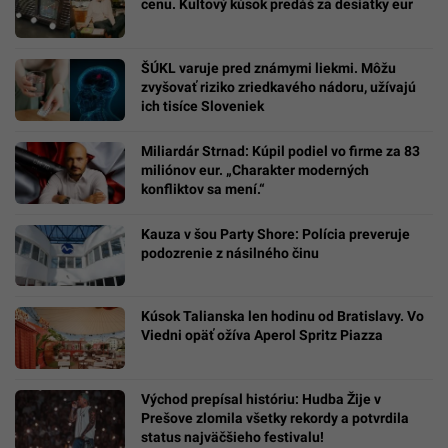
cenu. Kultový kúsok predáš za desiatky eur
ŠÚKL varuje pred známymi liekmi. Môžu
zvyšovať riziko zriedkavého nádoru, užívajú
ich tisíce Sloveniek
Miliardár Strnad: Kúpil podiel vo firme za 83
miliónov eur. „Charakter moderných
konfliktov sa mení.“
Kauza v šou Party Shore: Polícia preveruje
podozrenie z násilného činu
Kúsok Talianska len hodinu od Bratislavy. Vo
Viedni opäť ožíva Aperol Spritz Piazza
Východ prepísal históriu: Hudba Žije v
Prešove zlomila všetky rekordy a potvrdila
status najväčšieho festivalu!