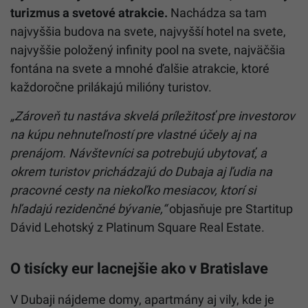
turizmus a svetové atrakcie.
Nachádza sa tam
najvyššia budova na svete, najvyšší hotel na svete,
najvyššie položený infinity pool na svete, najväčšia
fontána na svete a mnohé ďalšie atrakcie, ktoré
každoročne prilákajú milióny turistov.
„Zároveň tu nastáva skvelá príležitosť pre investorov
na kúpu nehnuteľností pre vlastné účely aj na
prenájom. Návštevníci sa potrebujú ubytovať, a
okrem turistov prichádzajú do Dubaja aj ľudia na
pracovné cesty na niekoľko mesiacov, ktorí si
hľadajú rezidenčné bývanie,“
objasňuje pre Startitup
Dávid Lehotský z Platinum Square Real Estate.
O tisícky eur lacnejšie ako v Bratislave
V Dubaji nájdeme domy, apartmány aj vily, kde je