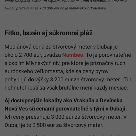
zdroj: Unsplash, Platinum Square Real Estate - Dom s rozlohou 69 m2 sa v
Dubaji predáva aj za 130 000 eur, čo je menej ako v Bratislave.
Fitko, bazén aj súkromná pláž
Mediánová cena za štvorcový meter v Dubaji je
okolo 2 700 eur, uvádza
Numbeo.
To je porovnateľné
s okolím Mlynských nív, pre ktoré je príznačný ruch
európskeho veľkomesta, kde sa ceny bytov
pohybujú do výšky 3 200 eur za štvorcový meter. Trh
nehnuteľností sa však brutálne mení každý mesiac.
Aj dostupnejšie lokality ako Vrakuňa a Devínska
Nová Ves sú cenami porovnateľné s tými v Dubaji.
Ich ceny presahujú 3 000 eur za štvorcový meter. V
Dubaji je to 2 500 eur za štvorcový meter.