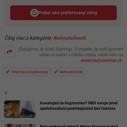
Pridať ako preferovaný zdroj
Startitup, odkaz sa otvorí v n
Čítaj viac z kategórie:
Nehnuteľnosti
Ďakujeme, že čítaš Startitup. V prípade, že máš postreh
alebo si našiel v článku chybu, napíš nám na
redakcia@startitup.sk
.
Financie a kryptomeny
Nehnuteľnosti
Investuješ do kryptomien? NBS varuje pred
spoločnosťami podnikajúcimi bez licencie
Byty prekonali rekord: Meter štvorcový stojí