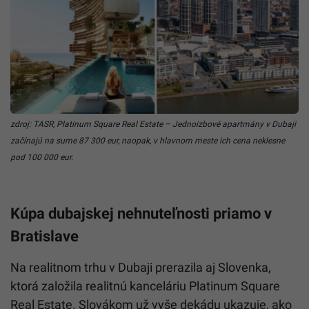
zdroj: TASR, Platinum Square Real Estate – Jednoizbové apartmány v Dubaji
začínajú na sume 87 300 eur, naopak, v hlavnom meste ich cena neklesne
pod 100 000 eur.
Kúpa dubajskej nehnuteľnosti priamo v
Bratislave
Na realitnom trhu v Dubaji prerazila aj Slovenka,
ktorá založila realitnú kanceláriu Platinum Square
Real Estate. Slovákom už vyše dekádu ukazuje, ako