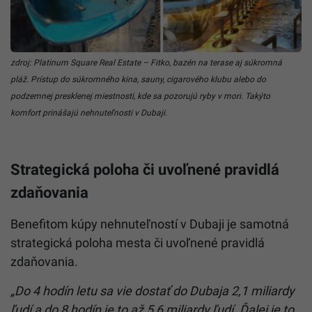
zdroj: Platinum Square Real Estate – Fitko, bazén na terase aj súkromná
pláž. Prístup do súkromného kina, sauny, cigarového klubu alebo do
podzemnej presklenej miestnosti, kde sa pozorujú ryby v mori. Takýto
komfort prinášajú nehnuteľnosti v Dubaji.
Strategická poloha či uvoľnené pravidlá
zdaňovania
Benefitom kúpy nehnuteľností v Dubaji je samotná
strategická poloha mesta či uvoľnené pravidlá
zdaňovania.
„Do 4 hodín letu sa vie dostať do Dubaja 2,1 miliardy
ľudí a do 8 hodín je to až 5,6 miliardy ľudí. Ďalej je to