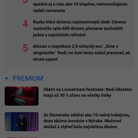
spadnú aj o viac ako 10 stupňov, meteorológovia
vydali varovania
Rusko hlási doteraz najmasívnejší útok: Obrana
zostrelila vyše 600 dronov, plamene zachvátili
jednu z najväčších rafinérií
Altman s majetkom 2,9 miliardy eur: „Sme v
singularite.“ Radí, na čom teraz začať pracovať, ak
chceš uspieť
PREMIUM
Ušetri na Lovestream festivale: Naši čitatelia
majú až 30 % zľavu na všetky lístky
Zo Slovenska odišiel ako 15-ročný hokejista,
dnes skúma inovácie v Nórsku: Možnosť
skúšať a zlyhať bola najväčšou školou