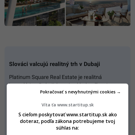
Slováci valcujú realitný trh v Dubaji
Platinum Square Real Estate je realitná
kancelária v Dubaji, ktorej zakladateľkou je
Pokračovať s nevyhnutnými cookies →
Slovenka.
Nathalie Amin ako prvá Slovenka
prerazila na trhu nehnuteľností v Spojených
Víta ťa www.startitup.sk
arabských emirátoch
– a dosiahla aj iný
S cieľom poskytovať www.startitup.sk ako
úspech.
doteraz, podľa zákona potrebujeme tvoj
súhlas na:
V Dubaji, vtedy ešte v konzervatívnom svete, sa