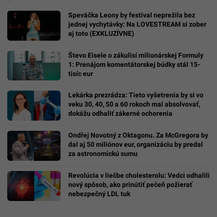
Speváčka Leony by festival neprežila bez
jednej vychytávky: Na LOVESTREAM si zober
aj toto (EXKLUZÍVNE)
Števo Eisele o zákulisí milionárskej Formuly
1: Prenájom komentátorskej búdky stál 15-
tisíc eur
Lekárka prezrádza: Tieto vyšetrenia by si vo
veku 30, 40, 50 a 60 rokoch mal absolvovať,
dokážu odhaliť zákerné ochorenia
Ondřej Novotný z Oktagonu. Za McGregora by
dal aj 50 miliónov eur, organizáciu by predal
za astronomickú sumu
Revolúcia v liečbe cholesterolu: Vedci odhalili
nový spôsob, ako prinútiť pečeň požierať
nebezpečný LDL tuk