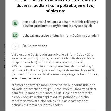
doteraz, podľa zákona potrebujeme tvoj
súhlas na:
Personalizovaná reklama a obsah, meranie reklamy a
obsahu, prieskum cieľových skupín a vývoj služieb
Uchovávanie alebo prístup k informáciám na zariadení
Medzi skoré signály patria okrem poruchy čuchu aj
Ďalšie informácie
problémy so spánkom, zápcha, úzkosť či depresie.
Vaše osobné údaje budú spracúvané a informácie z vášho
zariadenia (súbory cookie, jedinečné identifikátory a ďalšie
Objaviť sa môže aj stuhnutosť jednej strany tela
údaje o zariadení) môžu byť ukladané a používané
alebo zmena rukopisu.
225 partnermi a môžu s nimi byť zdieľané alebo môžu byť
využívané konkrétne týmito webovými stránkami. My a naši
partneri môžeme používať presné údaje o geolokácii.
Pozrite
si zoznam partnerov.
Dostaň Startitup do svojich Google odporúčaní
Niektorí dodávatelia môžu spracúvať vaše osobné údaje na
základe oprávneného záujmu, proti ktorému môžete vzniesť
námietku pomocou možností nižšie. Dole na tejto stránke
alebo v ponuke webu nájdite odkaz, pomocou ktorého
Pridať ako preferovaný zdroj
Startitup, odkaz sa otvorí v n
môžete spravovať alebo odvolať súhlas v nastaveniach
ochrany súkromia a súborov cookie.