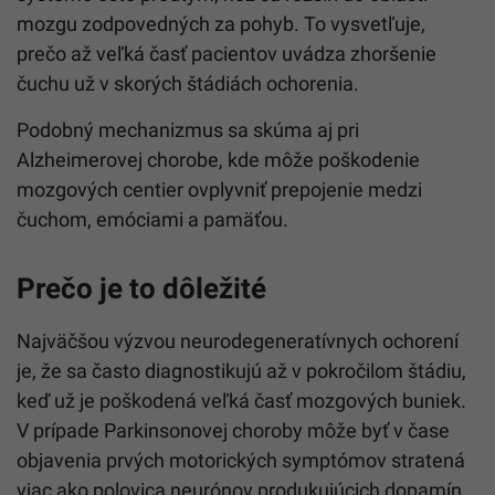
mozgu zodpovedných za pohyb. To vysvetľuje,
prečo až veľká časť pacientov uvádza zhoršenie
čuchu už v skorých štádiách ochorenia.
Podobný mechanizmus sa skúma aj pri
Alzheimerovej chorobe, kde môže poškodenie
mozgových centier ovplyvniť prepojenie medzi
čuchom, emóciami a pamäťou.
Prečo je to dôležité
Najväčšou výzvou neurodegeneratívnych ochorení
je, že sa často diagnostikujú až v pokročilom štádiu,
keď už je poškodená veľká časť mozgových buniek.
V prípade Parkinsonovej choroby môže byť v čase
objavenia prvých motorických symptómov stratená
viac ako polovica neurónov produkujúcich dopamín.