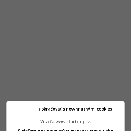
Pokračovať s nevyhnutnými cookies →
Víta ťa www.startitup.sk
S cieľom poskytovať www.startitup.sk ako