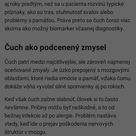
aj roky predtým, než sa u pacienta rozvinú typické
príznaky, ako sú tras, stuhnutosť svalov alebo
problémy s pamäťou. Práve preto sa čuch čoraz viac
skúma ako možný biomarker včasnej diagnostiky.
Čuch ako podcenený zmysel
Čuch patrí medzi najcitlivejšie, ale zároveň najmenej
oceňované zmysly. Je úzko prepojený s mozgovými
oblasťami, ktoré riadia emócie a pamäť, vďaka čomu
dokáže vôňa vyvolať silné spomienky aj po rokoch.
Keď však čuch začne slabnúť, človek si to často
nevšimne. Príčiny môžu byť neškodné, a to od
bežnej infekcie až po alergie. Problém nastáva
vtedy, keď ide o prejav poškodenia nervových
štruktúr v mozgu.