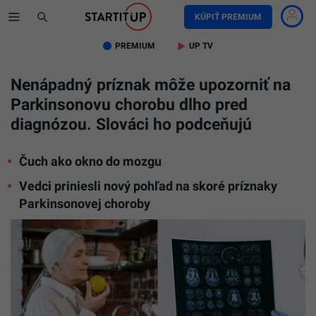
KÚPIŤ PREMIUM
PREMIUM
UP TV
Nenápadný príznak môže upozorniť na
Parkinsonovu chorobu dlho pred
diagnózou. Slováci ho podceňujú
Čuch ako okno do mozgu
Vedci priniesli nový pohľad na skoré príznaky
Parkinsonovej choroby