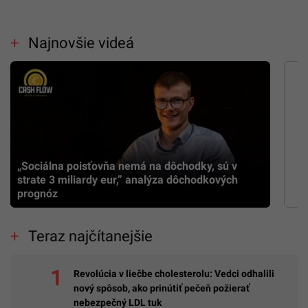
Najnovšie videá
„Sociálna poisťovňa nemá na dôchodky, sú v
strate 3 miliardy eur,” analýza dôchodkových
prognóz
Teraz najčítanejšie
Revolúcia v liečbe cholesterolu: Vedci odhalili
nový spôsob, ako prinútiť pečeň požierať
nebezpečný LDL tuk