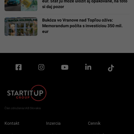
eur. Štát ju môže uložiť aj opakovane, na toto
si daj pozor
Bukóza vo Vranove nad Topľou ožíva:
Memorandum počíta s investíciou 350 mil.
eur
Člen združenia IAB Slovakia
Kontakt
Inzercia
Cenník