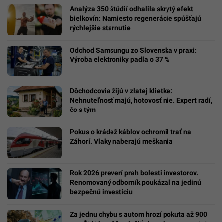
Analýza 350 štúdií odhalila skrytý efekt
bielkovín: Namiesto regenerácie spúšťajú
rýchlejšie starnutie
Odchod Samsungu zo Slovenska v praxi:
Výroba elektroniky padla o 37 %
Dôchodcovia žijú v zlatej klietke:
Nehnuteľnosť majú, hotovosť nie. Expert radí,
čo s tým
Pokus o krádež káblov ochromil trať na
Záhorí. Vlaky naberajú meškania
Rok 2026 preverí prah bolesti investorov.
Renomovaný odborník poukázal na jedinú
bezpečnú investíciu
Za jednu chybu s autom hrozí pokuta až 900