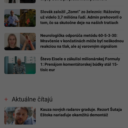
Slovák založil „Zomri“ zo železníc: Rážoviny
už videlo 3,7 milióna ľudí. Admin prehovoril o
tom, čo sa skutočne deje na našich tratiach
Neurologička odporúča metódu 60-5-3-30:
Mravčenie v končatinách môže byť neškodnou
reakciou na tlak, ale aj varovným signálom
Števo Eisele o zákulisí milionárskej Formuly
1: Prenájom komentátorskej búdky stál 15-
tisíc eur
Aktuálne čítajú
Kauza nových radarov graduje. Rezort Šutaja
Eštoka nariaďuje okamžitú demontáž