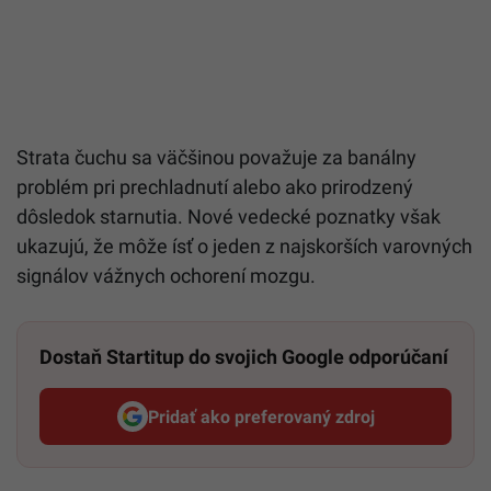
Strata čuchu sa väčšinou považuje za banálny
problém pri prechladnutí alebo ako prirodzený
dôsledok starnutia. Nové vedecké poznatky však
ukazujú, že môže ísť o jeden z najskorších varovných
signálov vážnych ochorení mozgu.
Dostaň Startitup do svojich Google odporúčaní
Pridať ako preferovaný zdroj
Startitup, odkaz sa otvorí v n