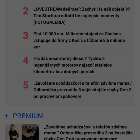
LOVESTREAM deň tretí: Zachytil ťa náš objektív?
Tím Startitup odfotil tie najlepšie momenty
(FOTOGALÉRIA)
Plat 10 000 eur: Miliardár stojaci za Chelsea
vstupuje do firmy z Košíc s tržbami 8,6 milióna
eur
Hľadáš nesmrteľný diesel? Týchto 5
legendárnych motorov najazdí státisíce
kilometrov bez drahých porúch
„Zavoláme uchádzačovi a telefón zdvihne mama.“
Odborníčka prezradila 3 najčastejšie chyby Gen Z
pri pracovnom pohovore
PREMIUM
„Zavoláme uchádzačovi a telefón zdvihne
mama.“ Odborníčka prezradila 3 najčastejšie
chyby Gen Z pri pracovnom pohovore