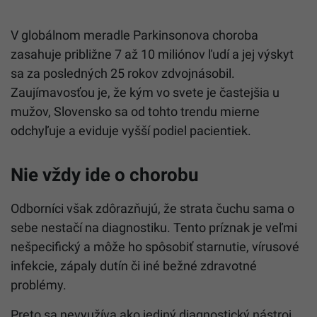
V globálnom meradle Parkinsonova choroba
zasahuje približne 7 až 10 miliónov ľudí a jej výskyt
sa za posledných 25 rokov zdvojnásobil.
Zaujímavosťou je, že kým vo svete je častejšia u
mužov, Slovensko sa od tohto trendu mierne
odchyľuje a eviduje vyšší podiel pacientiek.
Nie vždy ide o chorobu
Odborníci však zdôrazňujú, že strata čuchu sama o
sebe nestačí na diagnostiku. Tento príznak je veľmi
nešpecifický a môže ho spôsobiť starnutie, vírusové
infekcie, zápaly dutín či iné bežné zdravotné
problémy.
Preto sa nevyužíva ako jediný diagnostický nástroj,