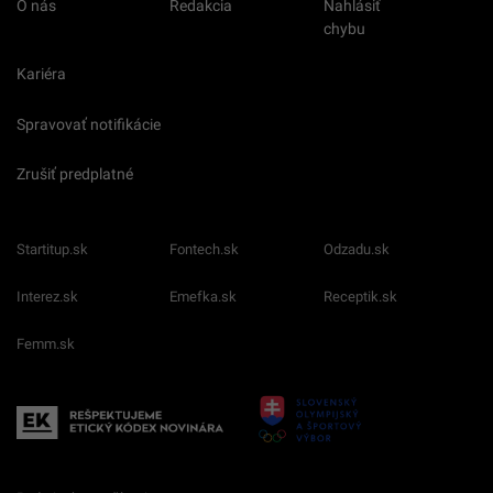
O nás
Redakcia
Nahlásiť
chybu
Kariéra
Spravovať notifikácie
Zrušiť predplatné
Startitup.sk
Fontech.sk
Odzadu.sk
Interez.sk
Emefka.sk
Receptik.sk
Femm.sk