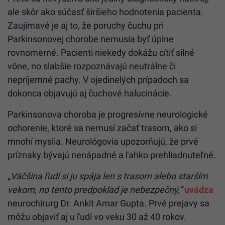
ale skôr ako súčasť širšieho hodnotenia pacienta.
Zaujímavé je aj to, že poruchy čuchu pri
Parkinsonovej chorobe nemusia byť úplne
rovnomerné. Pacienti niekedy dokážu cítiť silné
vône, no slabšie rozpoznávajú neutrálne či
nepríjemné pachy. V ojedinelých prípadoch sa
dokonca objavujú aj čuchové halucinácie.
Parkinsonova choroba je progresívne neurologické
ochorenie, ktoré sa nemusí začať trasom, ako si
mnohí myslia. Neurológovia upozorňujú, že prvé
príznaky bývajú nenápadné a ľahko prehliadnuteľné.
„Väčšina ľudí si ju spája len s trasom alebo starším
vekom, no tento predpoklad je nebezpečný,“
uvádza
neurochirurg Dr. Ankit Amar Gupta. Prvé prejavy sa
môžu objaviť aj u ľudí vo veku 30 až 40 rokov.