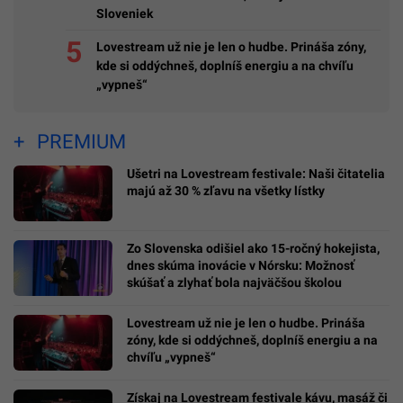
Sloveniek
Lovestream už nie je len o hudbe. Prináša zóny,
kde si oddýchneš, doplníš energiu a na chvíľu
„vypneš“
PREMIUM
Ušetri na Lovestream festivale: Naši čitatelia
majú až 30 % zľavu na všetky lístky
Zo Slovenska odišiel ako 15-ročný hokejista,
dnes skúma inovácie v Nórsku: Možnosť
skúšať a zlyhať bola najväčšou školou
Lovestream už nie je len o hudbe. Prináša
zóny, kde si oddýchneš, doplníš energiu a na
chvíľu „vypneš“
Získaj na Lovestream festivale kávu, masáž či