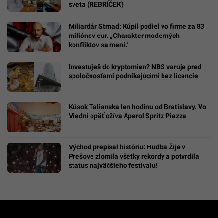
sveta (REBRÍČEK)
Miliardár Strnad: Kúpil podiel vo firme za 83
miliónov eur. „Charakter moderných
konfliktov sa mení.“
Investuješ do kryptomien? NBS varuje pred
spoločnosťami podnikajúcimi bez licencie
Kúsok Talianska len hodinu od Bratislavy. Vo
Viedni opäť ožíva Aperol Spritz Piazza
Východ prepísal históriu: Hudba Žije v
Prešove zlomila všetky rekordy a potvrdila
status najväčšieho festivalu!