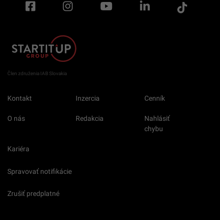
Člen združenia IAB Slovakia
Kontakt
Inzercia
Cenník
O nás
Redakcia
Nahlásiť
chybu
Kariéra
Spravovať notifikácie
Zrušiť predplatné