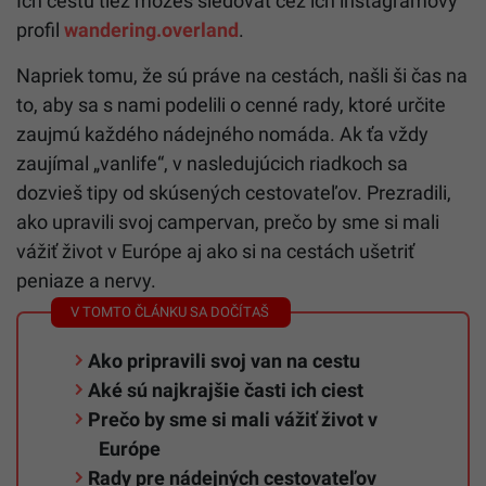
Ich cestu tiež môžeš sledovať cez ich instagramový
profil
wandering.overland
.
Napriek tomu, že sú práve na cestách, našli ši čas na
to, aby sa s nami podelili o cenné rady, ktoré určite
zaujmú každého nádejného nomáda. Ak ťa vždy
zaujímal „vanlife“, v nasledujúcich riadkoch sa
dozvieš tipy od skúsených cestovateľov. Prezradili,
ako upravili svoj campervan, prečo by sme si mali
vážiť život v Európe aj ako si na cestách ušetriť
peniaze a nervy.
Ako pripravili svoj van na cestu
Aké sú najkrajšie časti ich ciest
Prečo by sme si mali vážiť život v
Európe
Rady pre nádejných cestovateľov