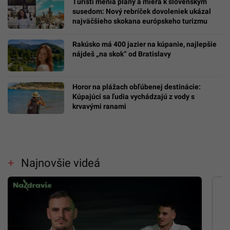
Turisti menia plány a miera k slovenským
susedom: Nový rebríček dovoleniek ukázal
najväčšieho skokana európskeho turizmu
Rakúsko má 400 jazier na kúpanie, najlepšie
nájdeš „na skok“ od Bratislavy
Horor na plážach obľúbenej destinácie:
Kúpajúci sa ľudia vychádzajú z vody s
krvavými ranami
Najnovšie videá