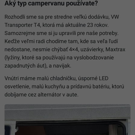
Aký typ campervanu používate?
Rozhodli sme sa pre stredne veľkú dodávku, VW
Transporter T4, ktorá má aktuálne 23 rokov.
Samozrejme sme si ju upravili pre naše potreby.
Keďže veľmi radi chodíme tam, kde sa veľa ľudí
nedostane, nesmie chýbať 4×4, uzávierky, Maxtrax
(lyžiny, ktoré sa používajú na vyslobodzovanie
zapadnutých áut), a navijak.
Vnútri máme malú chladničku, úsporné LED
osvetlenie, malú kuchyňu a prídavnú batériu, ktorú
dobíjame cez alternátor v aute.