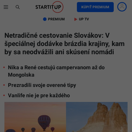
KÚPIŤ PREMIUM
PREMIUM
UP TV
Netradičné cestovanie Slovákov: V
špeciálnej dodávke brázdia krajiny, kam
by sa neodvážili ani skúsení nomádi
Nika a René cestujú campervanom až do
Mongolska
Prezradili svoje overené tipy
Vanlife nie je pre každého