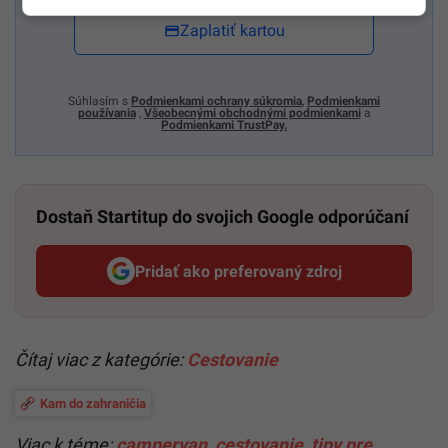
Zaplatiť kartou
Súhlasím s
Podmienkami ochrany súkromia
,
Podmienkami
používania
,
Všeobecnými obchodnými podmienkami
a
Podmienkami TrustPay.
Dostaň Startitup do svojich Google odporúčaní
Pridať ako preferovaný zdroj
Startitup, odkaz sa otvorí v n
Čítaj viac z kategórie:
Cestovanie
Kam do zahraničia
Viac k téme:
campervan
,
cestovanie
,
tipy pre