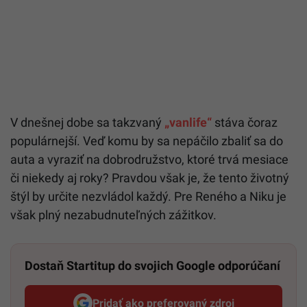
V dnešnej dobe sa takzvaný
„vanlife“
stáva čoraz
populárnejší. Veď komu by sa nepáčilo zbaliť sa do
auta a vyraziť na dobrodružstvo, ktoré trvá mesiace
či niekedy aj roky? Pravdou však je, že tento životný
štýl by určite nezvládol každý. Pre Reného a Niku je
však plný nezabudnuteľných zážitkov.
Dostaň Startitup do svojich Google odporúčaní
Pridať ako preferovaný zdroj