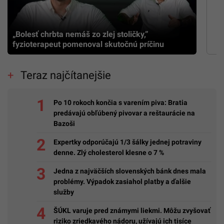
„Bolesť chrbta nemáš zo zlej stoličky,”
fyzioterapeut pomenoval skutočnú príčinu
Teraz najčítanejšie
Po 10 rokoch končia s varením piva: Bratia
predávajú obľúbený pivovar a reštaurácie na
Bazoši
Expertky odporúčajú 1/3 šálky jednej potraviny
denne. Zlý cholesterol klesne o 7 %
Jedna z najväčších slovenských bánk dnes mala
problémy. Výpadok zasiahol platby a ďalšie
služby
ŠÚKL varuje pred známymi liekmi. Môžu zvyšovať
riziko zriedkavého nádoru, užívajú ich tisíce