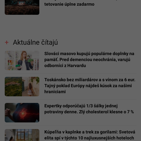
tetovanie úplne zadarmo
Aktuálne čítajú
Slováci masovo kupujú populárne doplnky na
pamäť. Pred demenciou neochránia, varujú
odborníci z Harvardu
Toskánsko bez miliardárov a s vínom za 6 eur.
Tajný poklad Európy nájdeš kúsok za našimi
hraniciami
Expertky odporúčajú 1/3 šálky jednej
potraviny denne. Zlý cholesterol klesne o 7 %
Kúpeľňa v kaplnke a trek za gorilami: Svetová
elita spí v týchto 10 najluxusnejších hoteloch