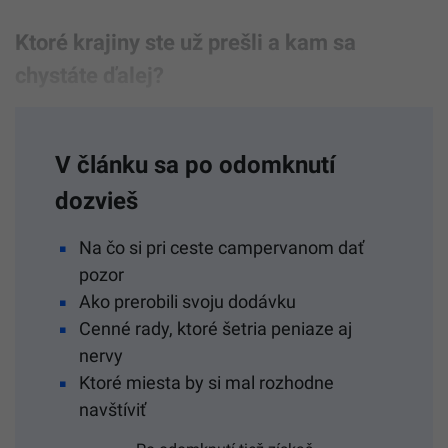
Ktoré krajiny ste už prešli a kam sa
chystáte ďalej?
V článku sa po odomknutí
dozvieš
Na čo si pri ceste campervanom dať
pozor
Ako prerobili svoju dodávku
Cenné rady, ktoré šetria peniaze aj
nervy
Ktoré miesta by si mal rozhodne
navštíviť