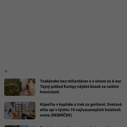
Toskánsko bez miliardárov a s vínom za 6 eur.
Tajný poklad Európy nájdeš kúsok za našimi
hraniciami
Kúpeľňa v kaplnke a trek za gorilami: Svetová
elita spí v týchto 10 najluxusnejších hoteloch
sveta (REBRÍČEK)