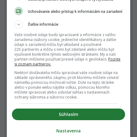
Všetky mesačné predplatné
Uchovávanie alebo prístup k informáciám na zariadení
Mesačné predplatné Multiweb PREMIUM 7,99€
Ďalšie informácie
Vaše osobné údaje budú spracúvané a informácie z vášho
zariadenia (súbory cookie, jedinečné identifikátory a ďalšie
Ročné predplatné Multiweb PREMIUM 65€
údaje o zariadení) môžu byť ukladané a používané
225 partnermi a môžu s nimi byť zdieľané alebo môžu byť
využívané konkrétne týmito webovými stránkami. My a naši
partneri môžeme používať presné údaje o geolokácii.
Pozrite
si zoznam partnerov.
Chcem vidieť celú ponuku / Mám
zľavový kód
Niektorí dodávatelia môžu spracúvať vaše osobné údaje na
základe oprávneného záujmu, proti ktorému môžete vzniesť
Nechcem odoberať PREMIUM newsletter a Startitup Group
námietku pomocou možností nižšie. Dole na tejto stránke
newsletter s obsahom a ponukami Startitup a jeho obchodných
alebo v ponuke webu nájdite odkaz, pomocou ktorého
partnerov.
môžete spravovať alebo odvolať súhlas v nastaveniach
ochrany súkromia a súborov cookie.
Zaplať jedným kliknutím
Súhlasím
Nastavenia
Alebo