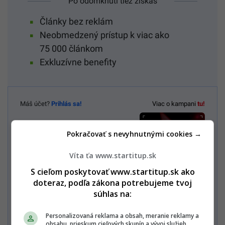
Po odomknutí tiež získaš
Články bez reklám
Neobmedzený prístup k viac ako
75 000 článkom
Exkluzívne benefity
Máš účet?
Prihlás sa!
Viac o kampani
tu!
Staň sa členom
Pokračovať s nevyhnutnými cookies →
Startitup PREMIUM
Víta ťa www.startitup.sk
Predplatné môžeš zrušiť kedykoľvek.
S cieľom poskytovať www.startitup.sk ako
doteraz, podľa zákona potrebujeme tvoj
súhlas na:
LOVESTREAM Mesačné predplatné Startitup
5,99€
PREMIUM 3,99€
Personalizovaná reklama a obsah, meranie reklamy a
cena platí pre prvý mesiac, potom 5,99 € mesačne
obsahu, prieskum cieľových skupín a vývoj služieb