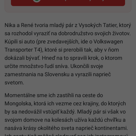
Startitup, odkaz sa otvorí v n
Nika a René tvoria mladý pár z Vysokých Tatier, ktorý
sa rozhodol vyraziť na dobrodružstvo svojich životov.
Kúpili si auto (pre zvedavejších, ide o Volkswagen
Transporter T4), ktoré si prerobili tak, aby v ňom
dokázali bývať. Hneď na to spravili krok, o ktorom
určite množstvo ľudí sníva. Ukončili svoje
zamestnania na Slovensku a vyrazili naprieč
svetom.
Momentálne sme ich zastihli na ceste do
Mongolska, ktorá ich vezme cez krajiny, do ktorých
by sa nedovážil vstúpiť každý. Mladý pár si však vo
svojom domove na kolesách užíva každú chvíľku a
nasáva krásy okolitého sveta naprieč kontinentami.