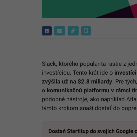
Slack, ktorého popularita rastie z j
investíciou. Tento krát ide o
investíc
zvýšila už na $2.8 miliardy
. Pre týc
o
komunikačnú platformu v rámci t
podobné nástroje, ako napríklad Atl
týmto krokom snaží dostať do popredi
Dostaň Startitup do svojich Google