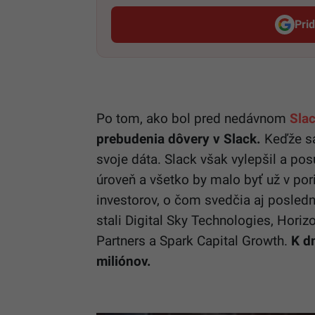
Pri
Po tom, ako bol pred nedávnom
Sla
prebudenia dôvery v Slack.
Keďže sa
svoje dáta. Slack však vylepšil a po
úroveň a všetko by malo byť už v por
investorov, o čom svedčia aj posledn
stali Digital Sky Technologies, Horiz
Partners a Spark Capital Growth.
K d
miliónov.