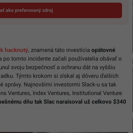
dať ako preferovaný zdroj
Startitup, odkaz sa otvorí v novom okne
ck hacknutý
, znamená táto investícia
opätovné
 po tomto incidente začali používatelia obávať o
sunul svoju bezpečnosť a ochranu dát na vyššiu
iadku. Týmto krokom si získal aj dôveru ďalších
é správy. Najnovšími investormi Slack-u sa tak
ons Ventures, Index Ventures, Institutional Venture
nešnému dňu tak Slac naraisoval už celkovo $340