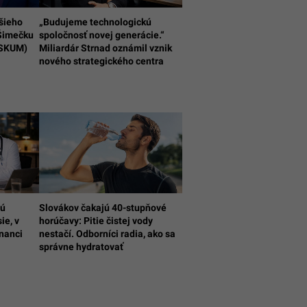
pšieho
„Budujeme technologickú
 Šimečku
spoločnosť novej generácie.“
ESKUM)
Miliardár Strnad oznámil vznik
nového strategického centra
sú
Slovákov čakajú 40-stupňové
ie, v
horúčavy: Pitie čistej vody
nanci
nestačí. Odborníci radia, ako sa
správne hydratovať