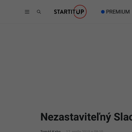
PREMIUM
Nezastaviteľný Sla
Tomáš Kahn
17. apríla 2015 o 09:10