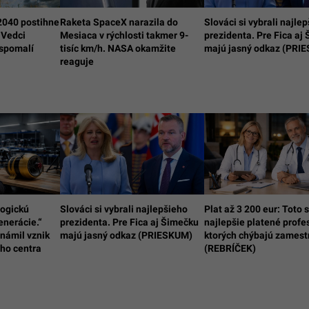
2040 postihne
Raketa SpaceX narazila do
Slováci si vybrali najle
 Vedci
Mesiaca v rýchlosti takmer 9-
prezidenta. Pre Fica aj
ý spomalí
tisíc km/h. NASA okamžite
majú jasný odkaz (PRI
reaguje
ogickú
Slováci si vybrali najlepšieho
Plat až 3 200 eur: Toto 
enerácie.“
prezidenta. Pre Fica aj Šimečku
najlepšie platené profes
známil vznik
majú jasný odkaz (PRIESKUM)
ktorých chýbajú zamest
ho centra
(REBRÍČEK)