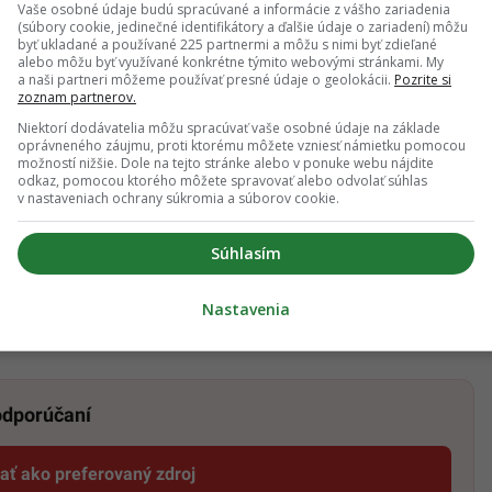
Vaše osobné údaje budú spracúvané a informácie z vášho zariadenia
(súbory cookie, jedinečné identifikátory a ďalšie údaje o zariadení) môžu
stí má Slack už
viac ako 750.000 aktívnych
byť ukladané a používané 225 partnermi a môžu s nimi byť zdieľané
alebo môžu byť využívané konkrétne týmito webovými stránkami. My
200.000 je aj platiacich.
Od začiatku roka sa počet
a naši partneri môžeme používať presné údaje o geolokácii.
Pozrite si
zoznam partnerov.
 ako zdvojnásobil a aj toto je pravdepodobne dôvod,
Niektorí dodávatelia môžu spracúvať vaše osobné údaje na základe
hto dealu. Medzi najzvučnejších platiacich
oprávneného záujmu, proti ktorému môžete vzniesť námietku pomocou
možností nižšie. Dole na tejto stránke alebo v ponuke webu nájdite
d giganti ako
Adobe, BuzzFeed, Live Nation, the
odkaz, pomocou ktorého môžete spravovať alebo odvolať súhlas
v nastaveniach ochrany súkromia a súborov cookie.
ná aplikácia Slack sa po prvý krát objavila na trhu
prešla už viacerými výraznejšími zmenami.
Súhlasím
Nastavenia
 odporúčaní
dať ako preferovaný zdroj
Startitup, odkaz sa otvorí v novom okne