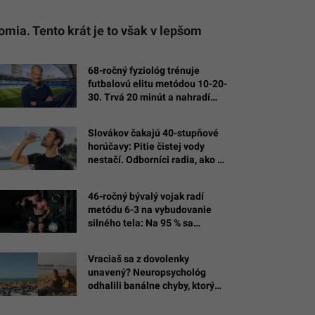
mia. Tento krát je to však v lepšom
68-ročný fyziológ trénuje
futbalovú elitu metódou 10-20-
30. Trvá 20 minút a nahradí
hodiny behu
Slovákov čakajú 40-stupňové
horúčavy: Pitie čistej vody
nestačí. Odborníci radia, ako sa
správne hydratovať
46-ročný bývalý vojak radí
metódu 6-3 na vybudovanie
silného tela: Na 95 % sa
dostaneš tam, kam sa chceš
Vraciaš sa z dovolenky
unavený? Neuropsychológ
odhalili banálne chyby, ktorými
si zbytočne ničíš oddych