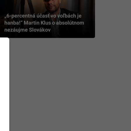
„6-percentná účasť vo voľbách je
hanba!“ Martin Klus o absolútnom
nezáujme Slovákov