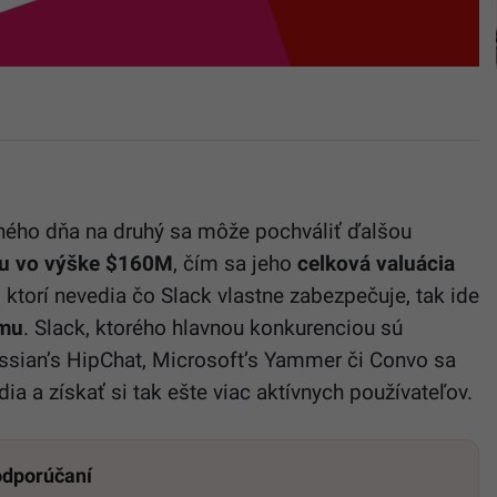
edného dňa na druhý sa môže pochváliť ďalšou
iu vo výške $160M
, čím sa jeho
celková valuácia
h, ktorí nevedia čo Slack vlastne zabezpečuje, tak ide
ímu
. Slack, ktorého hlavnou konkurenciou sú
assian’s HipChat, Microsoft’s Yammer či Convo sa
a a získať si tak ešte viac aktívnych používateľov.
 odporúčaní