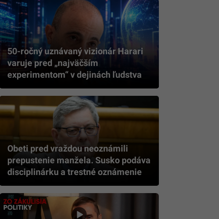
50-ročný uznávaný vizionár Harari
varuje pred „najväčším
experimentom“ v dejinách ľudstva
Obeti pred vraždou neoznámili
prepustenie manžela. Susko podáva
disciplinárku a trestné oznámenie