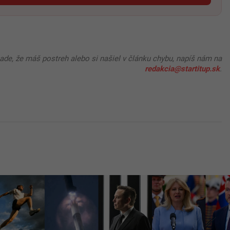
pade, že máš postreh alebo si našiel v článku chybu, napíš nám na
redakcia@startitup.sk
.