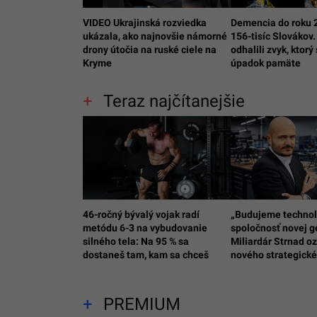
VIDEO Ukrajinská rozviedka
Demencia do roku 
ukázala, ako najnovšie námorné
156-tisíc Slovákov.
drony útočia na ruské ciele na
odhalili zvyk, ktor
Kryme
úpadok pamäte
Teraz najčítanejšie
46-ročný bývalý vojak radí
„Budujeme technol
metódu 6-3 na vybudovanie
spoločnosť novej g
silného tela: Na 95 % sa
Miliardár Strnad o
dostaneš tam, kam sa chceš
nového strategické
PREMIUM