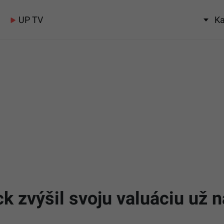
UP TV
Ka
ck zvýšil svoju valuáciu už