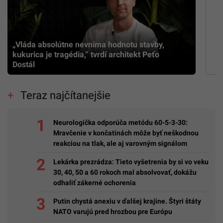
„Vláda absolútne nevníma hodnotu stavby,
kukurica je tragédia,” tvrdí architekt Peťo
Dostál
Teraz najčítanejšie
Neurologička odporúča metódu 60-5-3-30:
Mravčenie v končatinách môže byť neškodnou
reakciou na tlak, ale aj varovným signálom
Lekárka prezrádza: Tieto vyšetrenia by si vo veku
30, 40, 50 a 60 rokoch mal absolvovať, dokážu
odhaliť zákerné ochorenia
Putin chystá anexiu v ďalšej krajine. Štyri štáty
NATO varujú pred hrozbou pre Európu