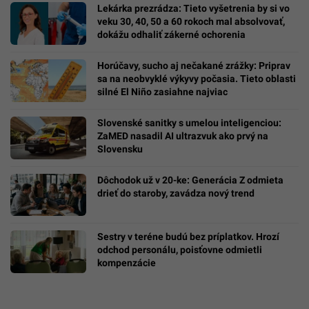
Lekárka prezrádza: Tieto vyšetrenia by si vo
veku 30, 40, 50 a 60 rokoch mal absolvovať,
dokážu odhaliť zákerné ochorenia
Horúčavy, sucho aj nečakané zrážky: Priprav
sa na neobvyklé výkyvy počasia. Tieto oblasti
silné El Niño zasiahne najviac
Slovenské sanitky s umelou inteligenciou:
ZaMED nasadil AI ultrazvuk ako prvý na
Slovensku
Dôchodok už v 20-ke: Generácia Z odmieta
drieť do staroby, zavádza nový trend
Sestry v teréne budú bez príplatkov. Hrozí
odchod personálu, poisťovne odmietli
kompenzácie