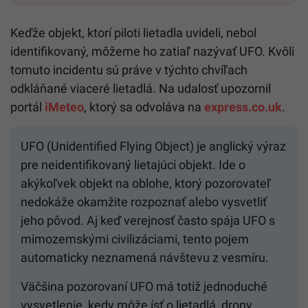
Keďže objekt, ktorí piloti lietadla uvideli, nebol
identifikovaný, môžeme ho zatiaľ nazývať UFO. Kvôli
tomuto incidentu sú práve v týchto chvíľach
odkláňané viaceré lietadlá. Na udalosť upozornil
portál
iMeteo
, ktorý sa odvoláva na
express.co.uk
.
UFO (Unidentified Flying Object) je anglický výraz
pre neidentifikovaný lietajúci objekt. Ide o
akýkoľvek objekt na oblohe, ktorý pozorovateľ
nedokáže okamžite rozpoznať alebo vysvetliť
jeho pôvod. Aj keď verejnosť často spája UFO s
mimozemskými civilizáciami, tento pojem
automaticky neznamená návštevu z vesmíru.
Väčšina pozorovaní UFO má totiž jednoduché
vysvetlenie, kedy môže ísť o lietadlá, drony,