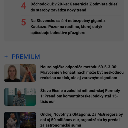
Dôchodok už v 20-ke: Generácia Z odmieta drieť
do staroby, zavádza nový trend
Na Slovensku sa šíri nebezpečný gigant z
Kaukazu: Pozor na rastlinu, ktorej dotyk
spôsobuje bolestivé pľuzgiere
PREMIUM
Neurologička odporúča metódu 60-5-3-30:
Mravčenie v končatinách môže byť neškodnou
reakciou na tlak, ale aj varovným signálom
Števo Eisele o zákulisí milionárskej Formuly
1: Prenájom komentátorskej búdky stál 15-
tisíc eur
Ondřej Novotný z Oktagonu. Za McGregora by
dal aj 50 miliónov eur, organizáciu by predal
za astronomickú sumu