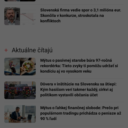
Slovenská firma vedie spor o 3,1 milióna eur.
Skončila v konkurze, stroskotala na
konfliktoch
Aktuálne čítajú
Mýtus o pasívnej starobe búra 97-ročná
rekordérka: Tieto zvyky ti pomôžu udržať si
kondíciu aj vo vysokom veku
Dôvera v inštitúcie na Slovensku sa štiepi:
Kým hasičom verí takmer každý, cirkvi aj
politikom vystavili občania účet
Mýtus o ľahkej finančnej slobode: Prečo pri
populárnom tradingu prichádza o peniaze až
90 % ľudí