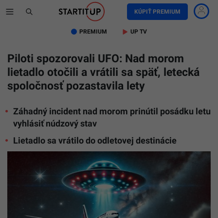
KÚPIŤ PREMIUM
PREMIUM
UP TV
Piloti spozorovali UFO: Nad morom
lietadlo otočili a vrátili sa späť, letecká
spoločnosť pozastavila lety
Záhadný incident nad morom prinútil posádku letu
vyhlásiť núdzový stav
Lietadlo sa vrátilo do odletovej destinácie
Ilustračn