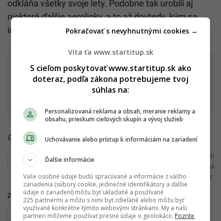
odkláňa všetky svoje lety. Podobne tak urobili aj
niektoré ďalšie aerolinky, a to až dovtedy, kým sa
incident neobjasní.
Pokračovať s nevyhnutnými cookies →
Víta ťa www.startitup.sk
Dostaň Startitup do svojich Google odporúčaní
S cieľom poskytovať www.startitup.sk ako
doteraz, podľa zákona potrebujeme tvoj
súhlas na:
Pridať ako preferovaný zdroj
Startitup, odkaz sa otvorí v n
Personalizovaná reklama a obsah, meranie reklamy a
obsahu, prieskum cieľových skupín a vývoj služieb
Čítaj viac z kategórie:
Hlavné správy a aktuality
Uchovávanie alebo prístup k informáciám na zariadení
Ďakujeme, že čítaš Startitup. V prípade, že máš postreh
Ďalšie informácie
alebo si našiel v článku chybu, napíš nám na
redakcia@startitup.sk
.
Vaše osobné údaje budú spracúvané a informácie z vášho
zariadenia (súbory cookie, jedinečné identifikátory a ďalšie
údaje o zariadení) môžu byť ukladané a používané
Zdroje:
iMeteo
,
express.co.uk
225 partnermi a môžu s nimi byť zdieľané alebo môžu byť
využívané konkrétne týmito webovými stránkami. My a naši
Veda a vesmír
partneri môžeme používať presné údaje o geolokácii.
Pozrite