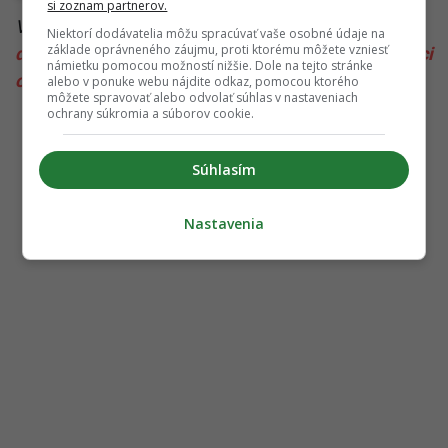
si zoznam partnerov.
Viac k téme:
Air france
,
bezpečnosť
,
červené more
,
Niektorí dodávatelia môžu spracúvať vaše osobné údaje na
základe oprávneného záujmu, proti ktorému môžete vzniesť
doprava
,
incident
,
let
,
núdzový stav
,
raketa
,
svietiaci
námietku pomocou možností nižšie. Dole na tejto stránke
objekt
,
ufo
,
záhadný objekt
alebo v ponuke webu nájdite odkaz, pomocou ktorého
môžete spravovať alebo odvolať súhlas v nastaveniach
ochrany súkromia a súborov cookie.
Súhlasím
Nastavenia