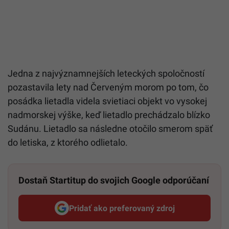
Jedna z najvýznamnejších leteckých spoločností
pozastavila lety nad Červeným morom po tom, čo
posádka lietadla videla svietiaci objekt vo vysokej
nadmorskej výške, keď lietadlo prechádzalo blízko
Sudánu. Lietadlo sa následne otočilo smerom späť
do letiska, z ktorého odlietalo.
Dostaň Startitup do svojich Google odporúčaní
Pridať ako preferovaný zdroj
Startitup, odkaz sa otvorí v n