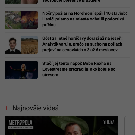
Nočný požiar na Horehroní spálil 10 stavieb:
Hasiči priamo na mieste odhalili podozrivú
príčinu
Účet za letné horúčavy dorazí až na jeseň:
Analytik varuje, prečo sa sucho na poliach
prejaví na cenovkách o 3 až 6 mesiacov
Stačí jej tento nápoj: Bebe Rexha na
Lovestreame prezradila, ako bojuje so
stresom
Najnovšie videá