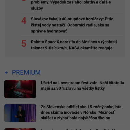
problémy. Výpadok zasiahol platby a ďalšie
služby
Slovákov čakajú 40-stupňové horúčavy: Pitie
čistej vody nestačí. Odborníci radia, ako sa
správne hydratovať
Raketa SpaceX narazila do Mesiaca v rýchlosti
takmer 9-tisíc km/h. NASA okamžite reaguje
PREMIUM
Ušetri na Lovestream festivale: Naši čitatelia
majú až 30 % zľavu na všetky lístky
Zo Slovenska odišiel ako 15-ročný hokejista,
dnes skúma inovácie v Nórsku: Možnosť
skúšať a zlyhať bola najväčšou školou