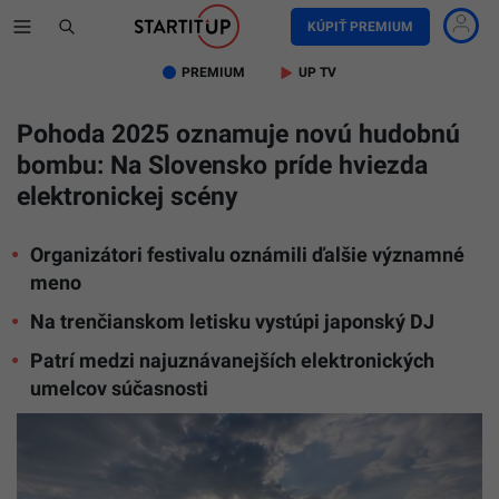
KÚPIŤ PREMIUM
PREMIUM
UP TV
Pohoda 2025 oznamuje novú hudobnú
bombu: Na Slovensko príde hviezda
elektronickej scény
Organizátori festivalu oznámili ďalšie významné
meno
Na trenčianskom letisku vystúpi japonský DJ
Patrí medzi najuznávanejších elektronických
umelcov súčasnosti