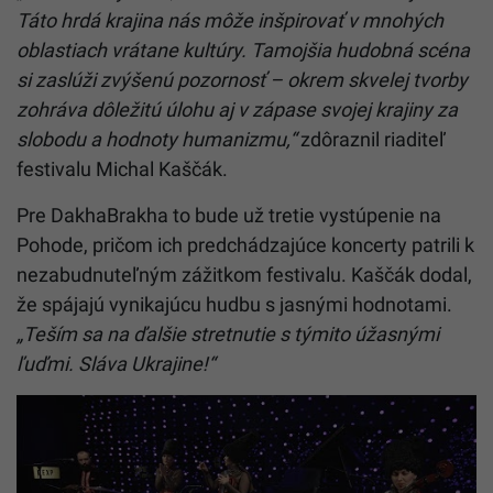
Táto hrdá krajina nás môže inšpirovať v mnohých
oblastiach vrátane kultúry. Tamojšia hudobná scéna
si zaslúži zvýšenú pozornosť – okrem skvelej tvorby
zohráva dôležitú úlohu aj v zápase svojej krajiny za
slobodu a hodnoty humanizmu,“
zdôraznil riaditeľ
festivalu Michal Kaščák.
Pre DakhaBrakha to bude už tretie vystúpenie na
Pohode, pričom ich predchádzajúce koncerty patrili k
nezabudnuteľným zážitkom festivalu. Kaščák dodal,
že spájajú vynikajúcu hudbu s jasnými hodnotami.
„Teším sa na ďalšie stretnutie s týmito úžasnými
ľuďmi. Sláva Ukrajine!“