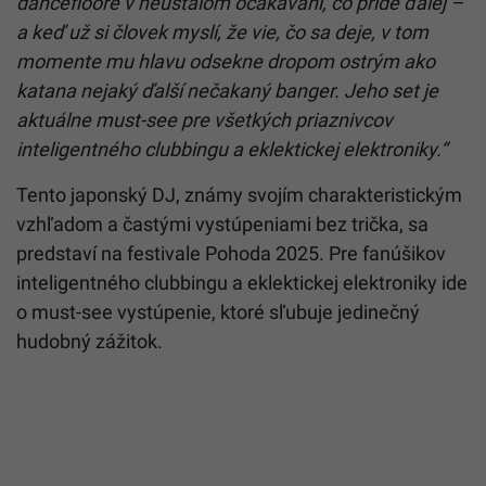
dancefloore v neustálom očakávaní, čo príde ďalej –
a keď už si človek myslí, že vie, čo sa deje, v tom
momente mu hlavu odsekne dropom ostrým ako
katana nejaký ďalší nečakaný banger. Jeho set je
aktuálne must-see pre všetkých priaznivcov
inteligentného clubbingu a eklektickej elektroniky.“
Tento japonský DJ, známy svojím charakteristickým
vzhľadom a častými vystúpeniami bez trička, sa
predstaví na festivale Pohoda 2025. Pre fanúšikov
inteligentného clubbingu a eklektickej elektroniky ide
o must-see vystúpenie, ktoré sľubuje jedinečný
hudobný zážitok.