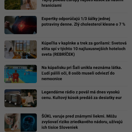
hraniciami
Expertky odporúčajú 1/3 šálky jednej
potraviny denne. Zlý cholesterol klesne o 7 %
Kúpeľňa v kaplnke a trek za gorilami: Svetová
elita spí v týchto 10 najluxusnejších hoteloch
sveta (REBRÍČEK)
Na kúpalisku pri Šali unikla neznáma látka.
Ľudí pálili oči, 8 osôb museli odviezť do
nemocnice
Legendárne rádio z povál má dnes vysokú
cenu. Kultový kúsok predáš za desiatky eur
ŠÚKL varuje pred známymi liekmi. Môžu
zvyšovať riziko zriedkavého nádoru, užívajú
ich tisíce Sloveniek