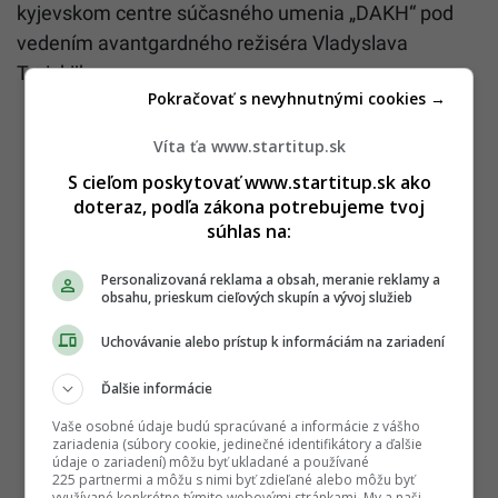
kyjevskom centre súčasného umenia „DAKH“ pod
vedením avantgardného režiséra Vladyslava
Troickijho.
Pokračovať s nevyhnutnými cookies →
Víta ťa www.startitup.sk
S cieľom poskytovať www.startitup.sk ako
doteraz, podľa zákona potrebujeme tvoj
súhlas na:
Personalizovaná reklama a obsah, meranie reklamy a
obsahu, prieskum cieľových skupín a vývoj služieb
Uchovávanie alebo prístup k informáciám na zariadení
Ďalšie informácie
Vaše osobné údaje budú spracúvané a informácie z vášho
zariadenia (súbory cookie, jedinečné identifikátory a ďalšie
údaje o zariadení) môžu byť ukladané a používané
225 partnermi a môžu s nimi byť zdieľané alebo môžu byť
využívané konkrétne týmito webovými stránkami. My a naši