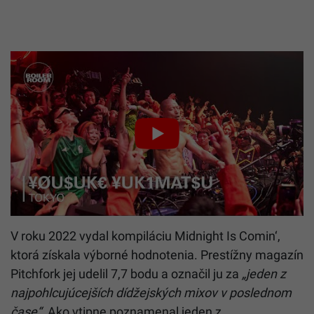
V roku 2022 vydal kompiláciu Midnight Is Comin‘,
ktorá získala výborné hodnotenia. Prestížny magazín
Pitchfork jej udelil 7,7 bodu a označil ju za
„jeden z
najpohlcujúcejších dídžejských mixov v poslednom
čase“
. Ako vtipne poznamenal jeden z