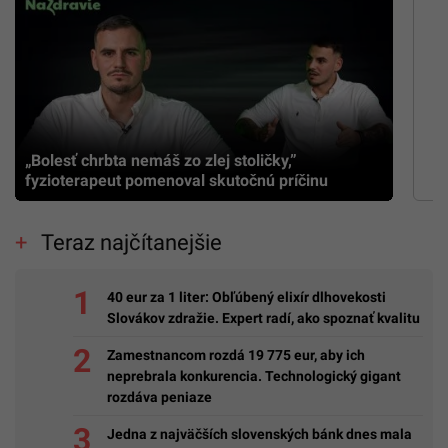
„Bolesť chrbta nemáš zo zlej stoličky,”
fyzioterapeut pomenoval skutočnú príčinu
Teraz najčítanejšie
40 eur za 1 liter: Obľúbený elixír dlhovekosti
Slovákov zdražie. Expert radí, ako spoznať kvalitu
Zamestnancom rozdá 19 775 eur, aby ich
neprebrala konkurencia. Technologický gigant
rozdáva peniaze
Jedna z najväčších slovenských bánk dnes mala