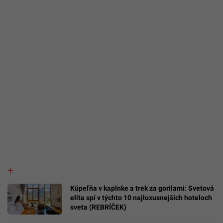
Kúpeľňa v kaplnke a trek za gorilami: Svetová
elita spí v týchto 10 najluxusnejších hoteloch
sveta (REBRÍČEK)