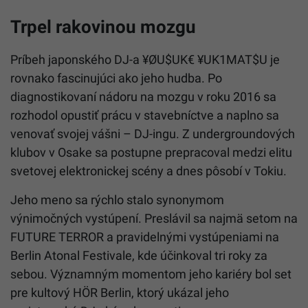
Trpel rakovinou mozgu
Príbeh japonského DJ-a ¥ØU$UK€ ¥UK1MAT$U je
rovnako fascinujúci ako jeho hudba. Po
diagnostikovaní nádoru na mozgu v roku 2016 sa
rozhodol opustiť prácu v stavebníctve a naplno sa
venovať svojej vášni – DJ-ingu. Z undergroundových
klubov v Osake sa postupne prepracoval medzi elitu
svetovej elektronickej scény a dnes pôsobí v Tokiu.
Jeho meno sa rýchlo stalo synonymom
výnimočných vystúpení. Preslávil sa najmä setom na
FUTURE TERROR a pravidelnými vystúpeniami na
Berlin Atonal Festivale, kde účinkoval tri roky za
sebou. Významným momentom jeho kariéry bol set
pre kultový HÖR Berlin, ktorý ukázal jeho