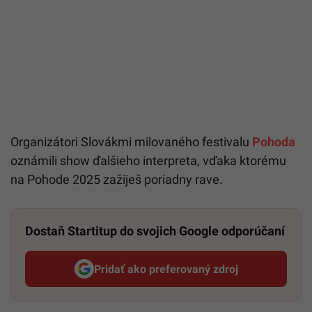
Organizátori Slovákmi milovaného festivalu
Pohoda
oznámili show ďalšieho interpreta, vďaka ktorému
na Pohode 2025 zažiješ poriadny rave.
Dostaň Startitup do svojich Google odporúčaní
Pridať ako preferovaný zdroj
Startitup, odkaz sa otvorí v n