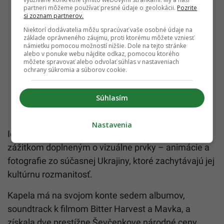
partneri môžeme používať presné údaje o geolokácii.
Pozrite
si zoznam partnerov.
Niektorí dodávatelia môžu spracúvať vaše osobné údaje na
základe oprávneného záujmu, proti ktorému môžete vzniesť
námietku pomocou možností nižšie. Dole na tejto stránke
alebo v ponuke webu nájdite odkaz, pomocou ktorého
môžete spravovať alebo odvolať súhlas v nastaveniach
ochrany súkromia a súborov cookie.
Súhlasím
Nastavenia
Ich vystúpenia sú komplexným umeleckým
zážitkom doplneným o vizuálne prvky – animácie a
fotografie zo súčasnej Ukrajiny, ktoré zachytávajú jej
kultúrnu rozmanitosť.
Kapela má na svojom konte sedem albumov,
soundtrack k filmom Bitter Harvest a Mavka, a
získala dve prestížne Ševčenkove národné ceny.