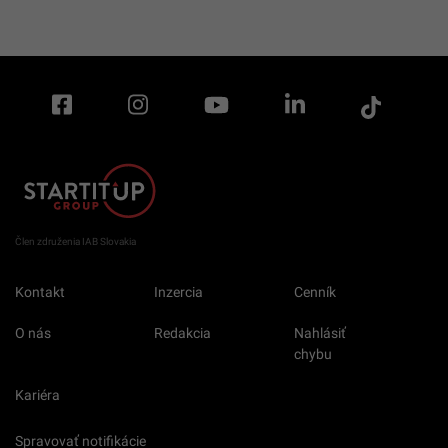
Člen združenia IAB Slovakia
Kontakt
Inzercia
Cenník
O nás
Redakcia
Nahlásiť
chybu
Kariéra
Spravovať notifikácie