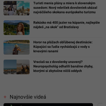
Turisti menia plány a miera k slovenským
susedom: Nový rebríček dovoleniek ukázal
najväčšieho skokana európskeho turizmu
Rakúsko má 400 jazier na kúpanie, najlepšie
nájdeš „na skok“ od Bratislavy
Horor na plážach obľúbenej destinácie:
Kúpajúci sa ľudia vychádzajú z vody s
krvavými ranami
Vraciaš sa z dovolenky unavený?
Neuropsychológ odhalili banálne chyby,
ktorými si zbytočne ničíš oddych
Najnovšie videá