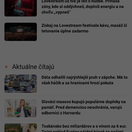
Lovestream už nie je len o hudbe. Prináša
zóny, kde si oddýchneš, doplníš energiu a na
chvíľu „vypneš“
Získaj na Lovestream festivale kávu, masáž či
tetovanie úplne zadarmo
Aktuálne čítajú
Dáta odhalili najrýchlejší pruh v zápche. Má to
však háčik a za hranicami hrozí pokuta
Slováci masovo kupujú populárne doplnky na
pamäť. Pred demenciou neochránia, varujú
odborníci z Harvardu
Toskánsko bez miliardárov a s vínom za 6 eur.
Tajný poklad Európy nájdeš kúsok za našimi