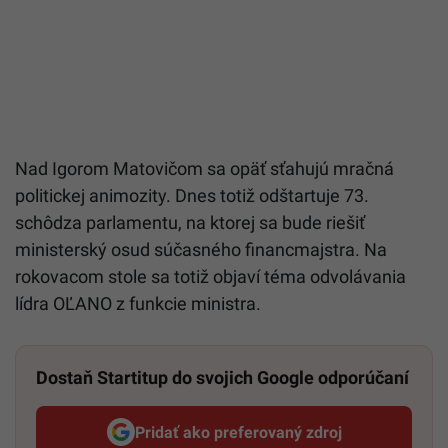
Nad Igorom Matovičom sa opäť sťahujú mračná
politickej animozity. Dnes totiž odštartuje 73.
schôdza parlamentu, na ktorej sa bude riešiť
ministerský osud súčasného financmajstra. Na
rokovacom stole sa totiž objaví téma odvolávania
lídra OĽANO z funkcie ministra.
Dostaň Startitup do svojich Google odporúčaní
Pridať ako preferovaný zdroj
Startitup, odkaz sa otvorí v n