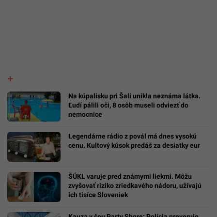
Na kúpalisku pri Šali unikla neznáma látka.
Ľudí pálili oči, 8 osôb museli odviezť do
nemocnice
Legendárne rádio z povál má dnes vysokú
cenu. Kultový kúsok predáš za desiatky eur
ŠÚKL varuje pred známymi liekmi. Môžu
zvyšovať riziko zriedkavého nádoru, užívajú
ich tisíce Sloveniek
Kauza v šou Party Shore: Polícia preveruje