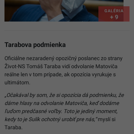
GALÉRIA
+ 9
Tarabova podmienka
Oficiálne nezaradený opozičný poslanec zo strany
Život-NS Tomáš Taraba vidí odvolanie Matoviča
reálne len v tom prípade, ak opozícia vyrukuje s
ultimátom.
„Očakával by som, že si opozícia dá podmienku, že
dáme hlasy na odvolanie Matoviča, keď dodáme
ľuďom predčasné voľby. Toto je jediný moment,
kedy to je Sulík ochotný urobiť pre nás,“
myslí si
Taraba.