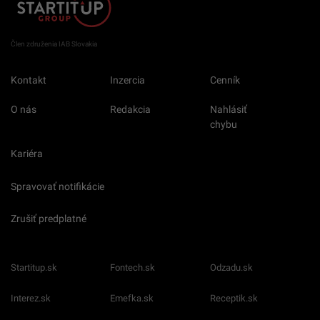
Člen združenia IAB Slovakia
Kontakt
Inzercia
Cenník
O nás
Redakcia
Nahlásiť
chybu
Kariéra
Spravovať notifikácie
Zrušiť predplatné
Startitup.sk
Fontech.sk
Odzadu.sk
Interez.sk
Emefka.sk
Receptik.sk