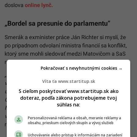
doslova
online lynč.
„
Bordel sa presunie do parlamentu“
Smerák a exminister práce Ján Richter si myslí, že
po prípadnom odvolaní ministra financií sa konflikt,
ktorý sme mohli sledovať medzi Matovičom a SaS
na úrovni vlády, presunie za parlamentný prah.
Pokračovať s nevyhnutnými cookies →
„Bohužiaľ, ten bordel, ktorý bol doteraz vo vláde, sa
Víta ťa www.startitup.sk
vo väčšej miere presunie do parlamentu. Ak sa to
S cieľom poskytovať www.startitup.sk ako
udeje, očakávam, že súboj Sulík/Matovič, alebo
doteraz, podľa zákona potrebujeme tvoj
OĽANO a SaS bude jednoducho pokračovať.
súhlas na:
Neverím tomu, že SaS sa vráti niekde naspäť do
vlády,
“ okomentoval napätú situáciu bývalý šéf
Personalizovaná reklama a obsah, meranie reklamy a
obsahu, prieskum cieľových skupín a vývoj služieb
rezortu práce.
Uchovávanie alebo prístup k informáciám na zariadení