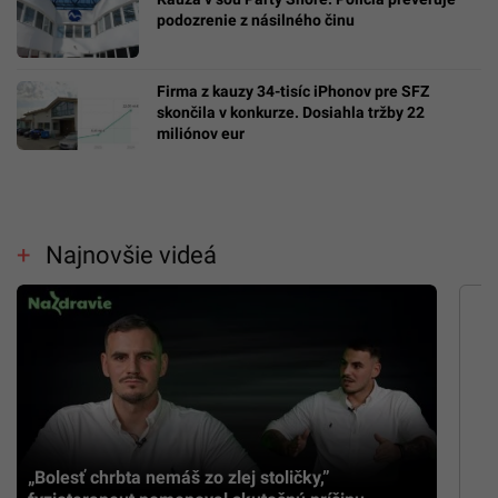
podozrenie z násilného činu
Firma z kauzy 34-tisíc iPhonov pre SFZ
skončila v konkurze. Dosiahla tržby 22
miliónov eur
Najnovšie videá
„Bolesť chrbta nemáš zo zlej stoličky,”