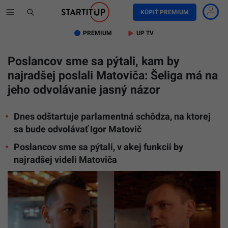
KÚPIŤ PREMIUM
PREMIUM
UP TV
Poslancov sme sa pýtali, kam by
najradšej poslali Matoviča: Šeliga má na
jeho odvolávanie jasný názor
Dnes odštartuje parlamentná schôdza, na ktorej
sa bude odvolávať Igor Matovič
Poslancov sme sa pýtali, v akej funkcii by
najradšej videli Matoviča