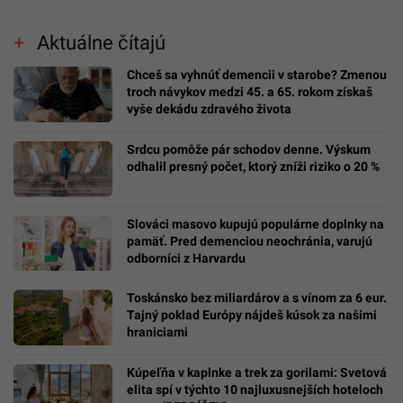
Aktuálne čítajú
Chceš sa vyhnúť demencii v starobe? Zmenou
troch návykov medzi 45. a 65. rokom získaš
vyše dekádu zdravého života
Srdcu pomôže pár schodov denne. Výskum
odhalil presný počet, ktorý zníži riziko o 20 %
Slováci masovo kupujú populárne doplnky na
pamäť. Pred demenciou neochránia, varujú
odborníci z Harvardu
Toskánsko bez miliardárov a s vínom za 6 eur.
Tajný poklad Európy nájdeš kúsok za našimi
hraniciami
Kúpeľňa v kaplnke a trek za gorilami: Svetová
elita spí v týchto 10 najluxusnejších hoteloch