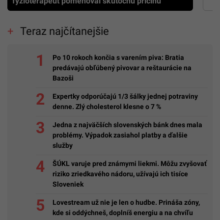
fyzioterapeut pomenoval skutočnú príčinu
Teraz najčítanejšie
Po 10 rokoch končia s varením piva: Bratia
predávajú obľúbený pivovar a reštaurácie na
Bazoši
Expertky odporúčajú 1/3 šálky jednej potraviny
denne. Zlý cholesterol klesne o 7 %
Jedna z najväčších slovenských bánk dnes mala
problémy. Výpadok zasiahol platby a ďalšie
služby
ŠÚKL varuje pred známymi liekmi. Môžu zvyšovať
riziko zriedkavého nádoru, užívajú ich tisíce
Sloveniek
Lovestream už nie je len o hudbe. Prináša zóny,
kde si oddýchneš, doplníš energiu a na chvíľu