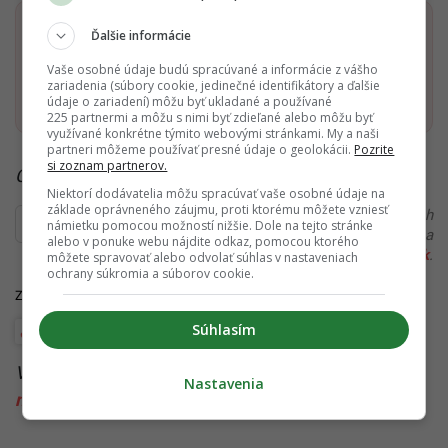
Dostaň Startitup do svojich Google odporúčaní
Ďalšie informácie
Vaše osobné údaje budú spracúvané a informácie z vášho
zariadenia (súbory cookie, jedinečné identifikátory a ďalšie
Pridať ako preferovaný zdroj
Startitup, odkaz sa otvorí v n
údaje o zariadení) môžu byť ukladané a používané
225 partnermi a môžu s nimi byť zdieľané alebo môžu byť
využívané konkrétne týmito webovými stránkami. My a naši
partneri môžeme používať presné údaje o geolokácii.
Pozrite
si zoznam partnerov.
Čítaj viac z kategórie:
Hlavné správy a aktuality
Niektorí dodávatelia môžu spracúvať vaše osobné údaje na
základe oprávneného záujmu, proti ktorému môžete vzniesť
Ďakujeme, že čítaš Startitup. V prípade, že máš postreh
námietku pomocou možností nižšie. Dole na tejto stránke
alebo si našiel v článku chybu, napíš nám na
alebo v ponuke webu nájdite odkaz, pomocou ktorého
redakcia@startitup.sk
.
môžete spravovať alebo odvolať súhlas v nastaveniach
ochrany súkromia a súborov cookie.
Zdroj:
TV Noviny
Súhlasím
Igor Matovič
Opozícia
Vláda Eduarda Hegera
Viac k téme:
Igor Matovič
,
Ján Richter
,
Juraj Šeliga
,
Nastavenia
nr sr
,
odvolávanie matoviča
,
tomáš taraba