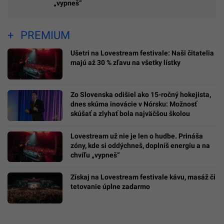
„vypneš“
PREMIUM
Ušetri na Lovestream festivale: Naši čitatelia
majú až 30 % zľavu na všetky lístky
Zo Slovenska odišiel ako 15-ročný hokejista,
dnes skúma inovácie v Nórsku: Možnosť
skúšať a zlyhať bola najväčšou školou
Lovestream už nie je len o hudbe. Prináša
zóny, kde si oddýchneš, doplníš energiu a na
chvíľu „vypneš“
Získaj na Lovestream festivale kávu, masáž či
tetovanie úplne zadarmo