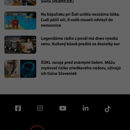
sveta (REBRÍČEK)
Na kúpalisku pri Šali unikla neznáma látka.
Ľudí pálili oči, 8 osôb museli odviezť do
nemocnice
Legendárne rádio z povál má dnes vysokú
cenu. Kultový kúsok predáš za desiatky eur
ŠÚKL varuje pred známymi liekmi. Môžu
zvyšovať riziko zriedkavého nádoru, užívajú
ich tisíce Sloveniek