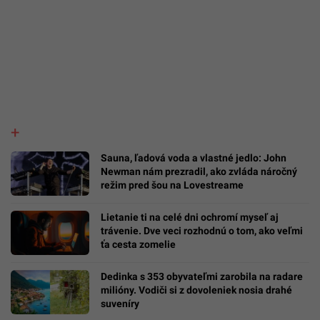
Sauna, ľadová voda a vlastné jedlo: John
Newman nám prezradil, ako zvláda náročný
režim pred šou na Lovestreame
Lietanie ti na celé dni ochromí myseľ aj
trávenie. Dve veci rozhodnú o tom, ako veľmi
ťa cesta zomelie
Dedinka s 353 obyvateľmi zarobila na radare
milióny. Vodiči si z dovoleniek nosia drahé
suveníry