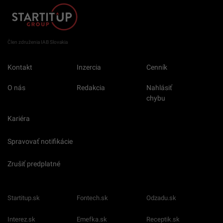
Člen združenia IAB Slovakia
Kontakt
Inzercia
Cenník
O nás
Redakcia
Nahlásiť
chybu
Kariéra
Spravovať notifikácie
Zrušiť predplatné
Startitup.sk
Fontech.sk
Odzadu.sk
Interez.sk
Emefka.sk
Receptik.sk