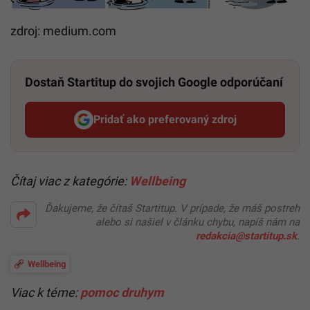
zdroj: medium.com
Dostaň Startitup do svojich Google odporúčaní
Pridať ako preferovaný zdroj
Startitup, odkaz sa otvorí v n
Čítaj viac z kategórie:
Wellbeing
Ďakujeme, že čítaš Startitup. V prípade, že máš postreh
alebo si našiel v článku chybu, napíš nám na
redakcia@startitup.sk
.
Wellbeing
Viac k téme:
pomoc druhym