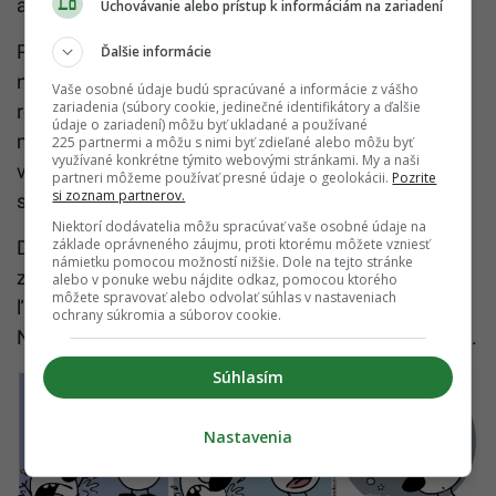
a dodnes to ľutujem.
Uchovávanie alebo prístup k informáciám na zariadení
Ponúknuť pomoc a nemôcť urobiť svoju prácu dobre
Ďalšie informácie
narobí viac škody ako úžitku. Je to ako keby slepec
Vaše osobné údaje budú spracúvané a informácie z vášho
zariadenia (súbory cookie, jedinečné identifikátory a ďalšie
robil kurzy maľovania. Kým s tebou strácajú čas,
údaje o zariadení) môžu byť ukladané a používané
mohol im pomôcť niekto iný. Tvoj milý prístup im
225 partnermi a môžu s nimi byť zdieľané alebo môžu byť
využívané konkrétne týmito webovými stránkami. My a naši
vlastne môže uškodiť. A tiež je to ďalší jednoduchý
partneri môžeme používať presné údaje o geolokácii.
Pozrite
si zoznam partnerov.
spôsob, ako si zničiť vzťahy.
Niektorí dodávatelia môžu spracúvať vaše osobné údaje na
základe oprávneného záujmu, proti ktorému môžete vzniesť
Drobné milé činy môžu niekomu zlepšiť život, no
námietku pomocou možností nižšie. Dole na tejto stránke
zároveň mu ho aj zničiť. Ak pomôžeš nesprávnym
alebo v ponuke webu nájdite odkaz, pomocou ktorého
môžete spravovať alebo odvolať súhlas v nastaveniach
ľuďom, prídeš o príležitosť pomôcť tým správnym.
ochrany súkromia a súborov cookie.
Než sa teda rozhodneš pomôcť, dobre si to premysli.
Súhlasím
Nastavenia