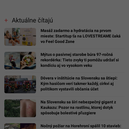
Aktuálne čítajú
Masáž zadarmo a hydratácia na prvom
mieste: Startitup ťa na LOVESTREAME čaká
vo Feel Good Zone
Mýtus o pasívnej starobe búra 97-ročná
rekordérka: Tieto zvyky ti pomôžu udržať si
kondíciu aj vo vysokom veku
Dôvera v inštitúcie na Slovensku sa štiepi:
Kým hasičom verí takmer každý, cirkvi aj
politikom vystavili občania účet
Na Slovensku sa šíri nebezpečný gigant z
Kaukazu: Pozor na rastlinu, ktorej dotyk
spôsobuje bolestivé pľuzgiere
Nočný požiar na Horehroní spálil 10 stavieb: