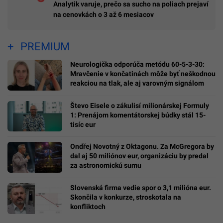
Analytik varuje, prečo sa sucho na poliach prejaví
na cenovkách o 3 až 6 mesiacov
PREMIUM
Neurologička odporúča metódu 60-5-3-30:
Mravčenie v končatinách môže byť neškodnou
reakciou na tlak, ale aj varovným signálom
Števo Eisele o zákulisí milionárskej Formuly
1: Prenájom komentátorskej búdky stál 15-
tisíc eur
Ondřej Novotný z Oktagonu. Za McGregora by
dal aj 50 miliónov eur, organizáciu by predal
za astronomickú sumu
Slovenská firma vedie spor o 3,1 milióna eur.
Skončila v konkurze, stroskotala na
konfliktoch