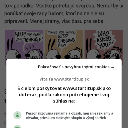
to v poriadku. Všetko potrebuje svoj čas. Nemal by si
ponúkať svoje rady ľuďom, ktorí na ne nie sú
pripravení. Menej drámy, viac času pre seba.
Pokračovať s nevyhnutnými cookies →
Víta ťa www.startitup.sk
S cieľom poskytovať www.startitup.sk ako
3. Keď chceš pomôcť ľuďom, no nemôžeš
doteraz, podľa zákona potrebujeme tvoj
to robiť na 100%
súhlas na:
Personalizovaná reklama a obsah, meranie reklamy a
Keď niekomu ponúkneš pomoc a sám na to nie si
obsahu, prieskum cieľových skupín a vývoj služieb
pripravený, to je to najhoršie. Párkrát som to urobila