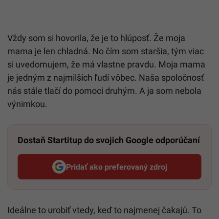
Vždy som si hovorila, že je to hlúposť. Že moja
mama je len chladná. No čím som staršia, tým viac
si uvedomujem, že má vlastne pravdu. Moja mama
je jedným z najmilších ľudí vôbec. Naša spoločnosť
nás stále tlačí do pomoci druhým. A ja som nebola
výnimkou.
Dostaň Startitup do svojich Google odporúčaní
Pridať ako preferovaný zdroj
Startitup, odkaz sa otvorí v n
Ideálne to urobiť vtedy, keď to najmenej čakajú. To