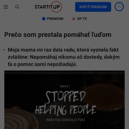
KÚPIŤ PREMIUM
PREMIUM
UP TV
Prečo som prestala pomáhať ľuďom
Moja mama mi raz dala radu, ktorá vyznela fakt
zvláštne: Nepomáhaj nikomu až dovtedy, dokým
ťa o pomoc sami nepožiadajú.