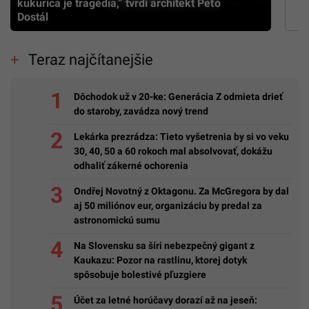
kukurica je tragédia,” tvrdí architekt Peťo
Dostál
Teraz najčítanejšie
Dôchodok už v 20-ke: Generácia Z odmieta drieť
do staroby, zavádza nový trend
Lekárka prezrádza: Tieto vyšetrenia by si vo veku
30, 40, 50 a 60 rokoch mal absolvovať, dokážu
odhaliť zákerné ochorenia
Ondřej Novotný z Oktagonu. Za McGregora by dal
aj 50 miliónov eur, organizáciu by predal za
astronomickú sumu
Na Slovensku sa šíri nebezpečný gigant z
Kaukazu: Pozor na rastlinu, ktorej dotyk
spôsobuje bolestivé pľuzgiere
Účet za letné horúčavy dorazí až na jeseň: