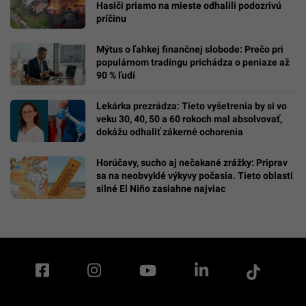
Hasiči priamo na mieste odhalili podozrivú
príčinu
Mýtus o ľahkej finančnej slobode: Prečo pri
populárnom tradingu prichádza o peniaze až
90 % ľudí
Lekárka prezrádza: Tieto vyšetrenia by si vo
veku 30, 40, 50 a 60 rokoch mal absolvovať,
dokážu odhaliť zákerné ochorenia
Horúčavy, sucho aj nečakané zrážky: Priprav
sa na neobvyklé výkyvy počasia. Tieto oblasti
silné El Niño zasiahne najviac