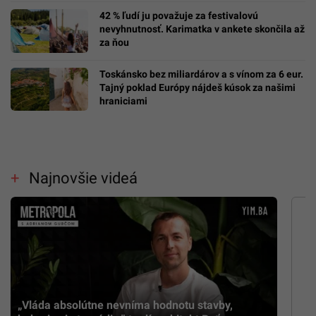
42 % ľudí ju považuje za festivalovú
nevyhnutnosť. Karimatka v ankete skončila až
za ňou
Toskánsko bez miliardárov a s vínom za 6 eur.
Tajný poklad Európy nájdeš kúsok za našimi
hraniciami
Najnovšie videá
„Vláda absolútne nevníma hodnotu stavby,