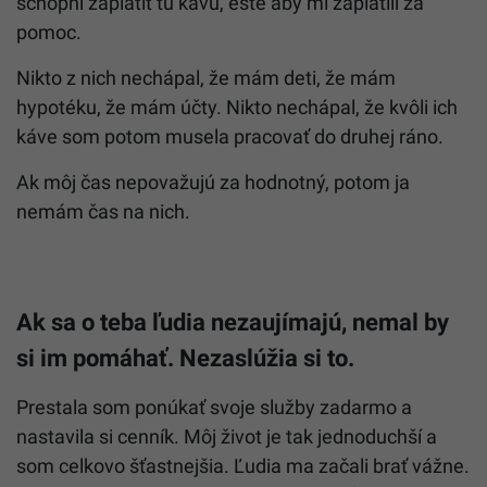
schopní zaplatiť tú kávu, ešte aby mi zaplatili za
pomoc.
Nikto z nich nechápal, že mám deti, že mám
hypotéku, že mám účty. Nikto nechápal, že kvôli ich
káve som potom musela pracovať do druhej ráno.
Ak môj čas nepovažujú za hodnotný, potom ja
nemám čas na nich.
Ak sa o teba ľudia nezaujímajú, nemal by
si im pomáhať. Nezaslúžia si to.
Prestala som ponúkať svoje služby zadarmo a
nastavila si cenník. Môj život je tak jednoduchší a
som celkovo šťastnejšia. Ľudia ma začali brať vážne.