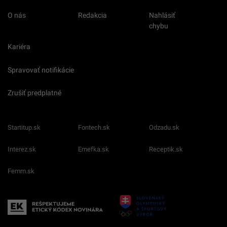
O nás
Redakcia
Nahlásiť
chybu
Kariéra
Spravovať notifikácie
Zrušiť predplatné
Startitup.sk
Fontech.sk
Odzadu.sk
Interez.sk
Emefka.sk
Receptik.sk
Femm.sk