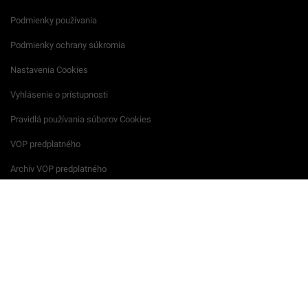
Podmienky používania
Podmienky ochrany súkromia
Nastavenia Cookies
Vyhlásenie o prístupnosti
Pravidlá používania súborov Cookies
VOP predplatného
Archív VOP predplatného
Reklamačný formulár
VOP reklamných služieb
Všeobecné podmienky súťaží
Súkromie na podujatiach
Startitup © 2026 All Rights Reserved.