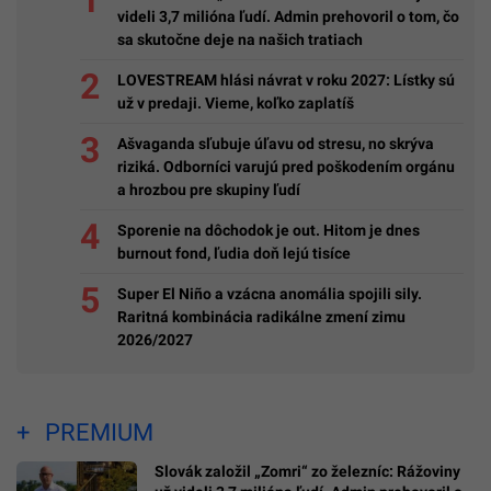
videli 3,7 milióna ľudí. Admin prehovoril o tom, čo
sa skutočne deje na našich tratiach
LOVESTREAM hlási návrat v roku 2027: Lístky sú
už v predaji. Vieme, koľko zaplatíš
Ašvaganda sľubuje úľavu od stresu, no skrýva
riziká. Odborníci varujú pred poškodením orgánu
a hrozbou pre skupiny ľudí
Sporenie na dôchodok je out. Hitom je dnes
burnout fond, ľudia doň lejú tisíce
Super El Niño a vzácna anomália spojili sily.
Raritná kombinácia radikálne zmení zimu
2026/2027
PREMIUM
Slovák založil „Zomri“ zo železníc: Rážoviny