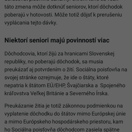
táto zmena môže dotknúť seniorov, ktorí dôchodok
poberajú v hotovosti. Môže totiž dôjsť k prerušeniu
vyplácania tejto dávky.
Niektorí seniori majú povinností viac
Dôchodcovia, ktorí žijú za hranicami Slovenskej
republiky, no poberajú dôchodok, sa musia
preukázať aj potvrdením o žití. Sociálna poisťovňa na
svojej stránke ozrejmuje, že ide o štáty, ktoré
nepatria k štátom EÚ/EHP, Švajčiarska a Spojeného
kráľovstva Veľkej Británie a Severného Írska.
Preukázanie žitia je totiž zákonnou podmienkou na
vyplatenie dôchodku do štátov mimo Európskej únie
a mimo Európskeho hospodárskeho priestoru, kam
ho Sociálna poisťovňa dôchodcom zasiela spätne