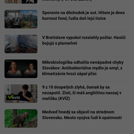
Sporenie na dôchodok je out. Hitom je dnes
burnout fond, ľudia doň lejú tisíce
V Bratislave vypukol rozsiahly požiar. Hasiči
bojujú s plameňmi
Mikrobiologička odhalila nenápadné chyby
Slovákov: Antibakteriálne mydlo je omyl, z
klimatizácie hrozí zápal pľúc
9 z 10 dospelých zlyhá, ôsmak by sa
nezapotil. Zisti, či máš angličtinu naozaj v
malíčku (KVÍZ)
Medveď hnedý sa objavil na strednom
Slovensku. Mesto vyzýva ľudí k opatrnosti