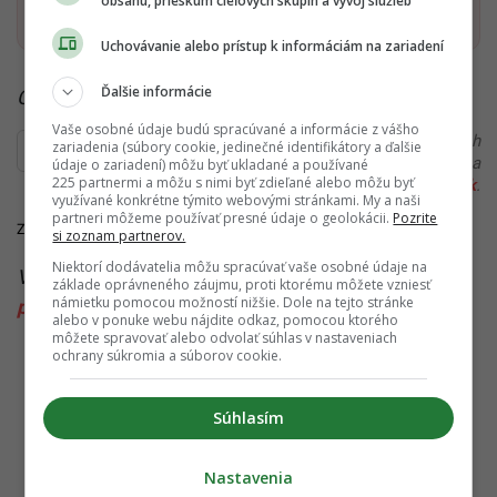
obsahu, prieskum cieľových skupín a vývoj služieb
Startitup, odkaz sa otvorí v n
Uchovávanie alebo prístup k informáciám na zariadení
Ďalšie informácie
Čítaj viac z kategórie:
Ekonomika
Vaše osobné údaje budú spracúvané a informácie z vášho
Ďakujeme, že čítaš Startitup. V prípade, že máš postreh
zariadenia (súbory cookie, jedinečné identifikátory a ďalšie
alebo si našiel v článku chybu, napíš nám na
údaje o zariadení) môžu byť ukladané a používané
225 partnermi a môžu s nimi byť zdieľané alebo môžu byť
redakcia@startitup.sk
.
využívané konkrétne týmito webovými stránkami. My a naši
partneri môžeme používať presné údaje o geolokácii.
Pozrite
Zdroje:
Pravda
,
Sociálna poisťovňa
,
Pravda
si zoznam partnerov.
Niektorí dodávatelia môžu spracúvať vaše osobné údaje na
Viac k téme:
dôchodcovia
,
Dôchodky
,
Sociálna
základe oprávneného záujmu, proti ktorému môžete vzniesť
námietku pomocou možností nižšie. Dole na tejto stránke
poisťovňa
alebo v ponuke webu nájdite odkaz, pomocou ktorého
môžete spravovať alebo odvolať súhlas v nastaveniach
ochrany súkromia a súborov cookie.
Súhlasím
Nastavenia