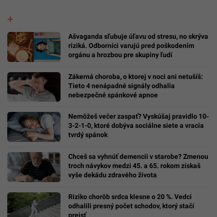
Ašvaganda sľubuje úľavu od stresu, no skrýva
riziká. Odborníci varujú pred poškodením
orgánu a hrozbou pre skupiny ľudí
Zákerná choroba, o ktorej v noci ani netušíš:
Tieto 4 nenápadné signály odhalia
nebezpečné spánkové apnoe
Nemôžeš večer zaspať? Vyskúšaj pravidlo 10-
3-2-1-0, ktoré dobýva sociálne siete a vracia
tvrdý spánok
Chceš sa vyhnúť demencii v starobe? Zmenou
troch návykov medzi 45. a 65. rokom získaš
vyše dekádu zdravého života
Riziko chorôb srdca klesne o 20 %. Vedci
odhalili presný počet schodov, ktorý stačí
prejsť