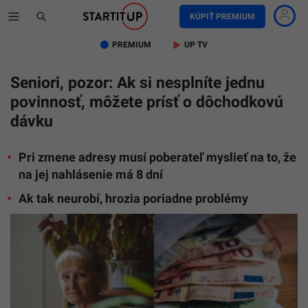
KÚPIŤ PREMIUM
PREMIUM
UP TV
Seniori, pozor: Ak si nesplníte jednu
povinnosť, môžete prísť o dôchodkovú
dávku
Pri zmene adresy musí poberateľ myslieť na to, že
na jej nahlásenie má 8 dní
Ak tak neurobí, hrozia poriadne problémy
Ilustračn
obrázok