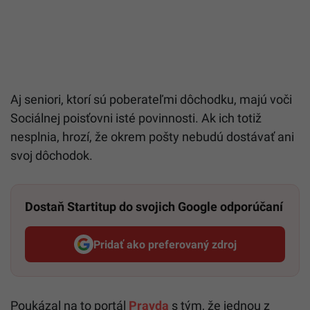
Aj seniori, ktorí sú poberateľmi dôchodku, majú voči
Sociálnej poisťovni isté povinnosti. Ak ich totiž
nesplnia, hrozí, že okrem pošty nebudú dostávať ani
svoj dôchodok.
Dostaň Startitup do svojich Google odporúčaní
Pridať ako preferovaný zdroj
Startitup, odkaz sa otvorí v n
Poukázal na to portál
Pravda
s tým, že jednou z