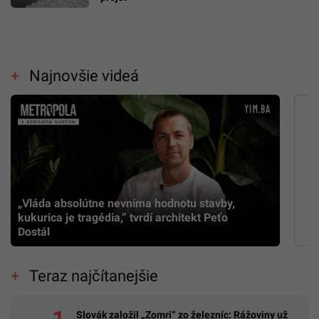
Najnovšie videá
„Vláda absolútne nevníma hodnotu stavby,
kukurica je tragédia,” tvrdí architekt Peťo
Dostál
Teraz najčítanejšie
Slovák založil „Zomri“ zo železníc: Rážoviny už