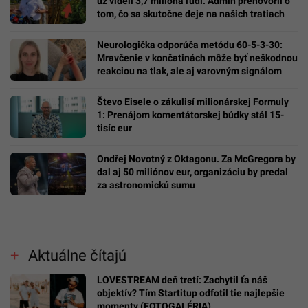
už videli 3,7 milióna ľudí. Admin prehovoril o
tom, čo sa skutočne deje na našich tratiach
Neurologička odporúča metódu 60-5-3-30:
Mravčenie v končatinách môže byť neškodnou
reakciou na tlak, ale aj varovným signálom
Števo Eisele o zákulisí milionárskej Formuly
1: Prenájom komentátorskej búdky stál 15-
tisíc eur
Ondřej Novotný z Oktagonu. Za McGregora by
dal aj 50 miliónov eur, organizáciu by predal
za astronomickú sumu
Aktuálne čítajú
LOVESTREAM deň tretí: Zachytil ťa náš
objektív? Tím Startitup odfotil tie najlepšie
momenty (FOTOGALÉRIA)