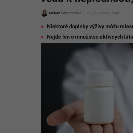
Miriam Sandtnerová
2. júla 2025 o 19:40
Niektoré doplnky výživy môžu miest
Nejde len o množstvo aktívnych láto