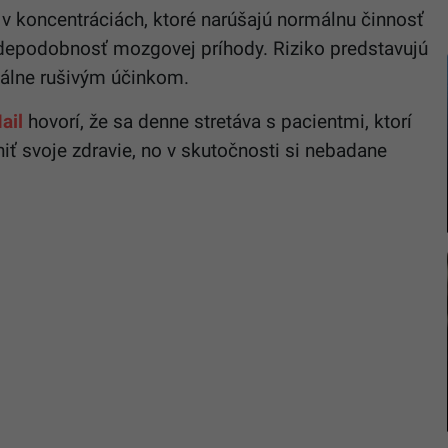
 v koncentráciách, ktoré narúšajú normálnu činnosť
vdepodobnosť mozgovej príhody. Riziko predstavujú
nálne rušivým účinkom.
ail
hovorí, že sa denne stretáva s pacientmi, ktorí
niť svoje zdravie, no v skutočnosti si nebadane