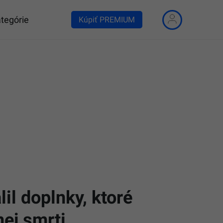
tegórie
Kúpiť PREMIUM
lil doplnky, ktoré
ej smrti