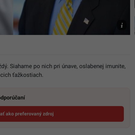
Freepik/
dý. Siahame po nich pri únave, oslabenej imunite,
acich ťažkostiach.
 odporúčaní
dať ako preferovaný zdroj
Startitup, odkaz sa otvorí v novom okne