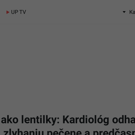
UP TV
Ka
 ako lentilky: Kardiológ odha
, zlyhaniu pečene a predčasn