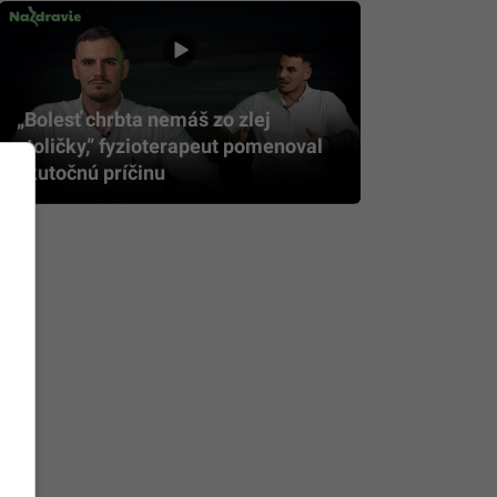
„Bolesť chrbta nemáš zo zlej
stoličky,” fyzioterapeut pomenoval
skutočnú príčinu