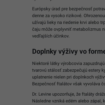
Európsky úrad pre bezpečnosť potr
denne za vysoko rizikové. Ohrozenou 
užívajú lieky na riedenie krvi alebo 
čaju môže ovplyvniť metabolizmus ni
vedľajších účinkov.
Doplnky výživy vo form
Niektoré látky výrobcovia zapuzdruj
tvarovú stálosť zabezpečujú estery ky
uplatnenie nielen pri doplnkoch výživy
Bezpečnosť ftalátov však vyvoláva čo
Dr. Levine upozorňuje, že ftaláty dráž
Následne vzniká edém alebo zápal, kt