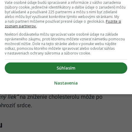
Vaše osobné údaje budú spracúvané a informácie z vášho zariadenia
.
(súbory cookie, jedinečné identifikátory a ďalšie údaje o zariadení) môžu
byť ukladané a používané 225 partnermi a môžu s nimi byť zdieľané
alebo môžu byť využívané konkrétne týmito webovými stránkami. My
ena analyzovali krvnú plazmu viac ako 1 100
a naši partneri môžeme používať presné údaje o geolokácii.
Pozrite si
zoznam partnerov.
ách spájaných s výskytom závažných
Niektorí dodávatelia môžu spracúvať vaše osobné údaje na základe
farkty či mozgové príhody.
oprávneného záujmu, proti ktorému môžete vzniesť námietku pomocou
možností nižšie. Dole na tejto stránke alebo v ponuke webu nájdite
odkaz, pomocou ktorého môžete spravovať alebo odvolať súhlas
PY a 4PY. Obe vznikajú v tele počas metabolizmu
v nastaveniach ochrany súkromia a súborov cookie.
ď sa objavia v krvnom obehu, aktivujú zápalové
ajú k ukladaniu plakov v tepnách, čím zvyšujú riziko
Súhlasím
hod.
Nastavenia
doxné,“
hovorí Dr. Stanley Hazen. Jeho slová
ný liek“
na zníženie cholesterolu môže po
hroziť srdce.
u