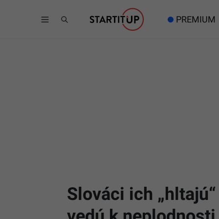
PREMIUM
Slováci ich „hltajú“
vedú k neplodnosti