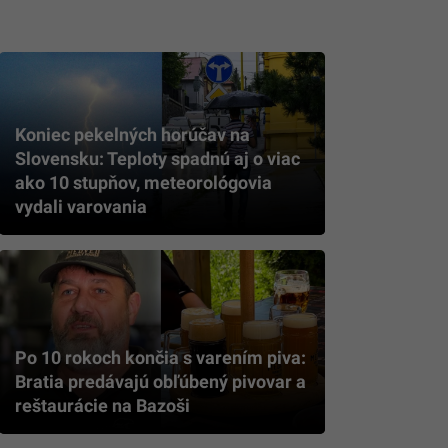
Koniec pekelných horúčav na
Slovensku: Teploty spadnú aj o viac
ako 10 stupňov, meteorológovia
vydali varovania
Po 10 rokoch končia s varením piva:
Bratia predávajú obľúbený pivovar a
reštaurácie na Bazoši