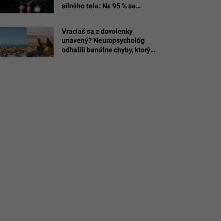
silného tela: Na 95 % sa
dostaneš tam, kam sa chceš
Vraciaš sa z dovolenky
unavený? Neuropsychológ
X/@DrEvanLevine
odhalili banálne chyby, ktorými
si zbytočne ničíš oddych