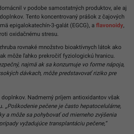
 udomácnil v podobe samostatných produktov, ale aj
doplnkov. Tento koncentrovaný prášok z čajových
ajmä epigalokatechín-3-galát (EGCG), a
flavonoidy
,
roti oxidačnému stresu.
zhruba rovnaké množstvo bioaktívnych látok ako
tak môže ľahko prekročiť fyziologickú hranicu.
bezpečný, najmä ak sa konzumuje vo forme nápoja,
vysokých dávkach, môže predstavovať riziko pre
z doplnkov. Nadmerný príjem antioxidantov však
u.
„Poškodenie pečene je často hepatocelulárne,
ky a môže sa pohybovať od mierneho zvýšenia
rípady vyžadujúce transplantáciu pečene,“