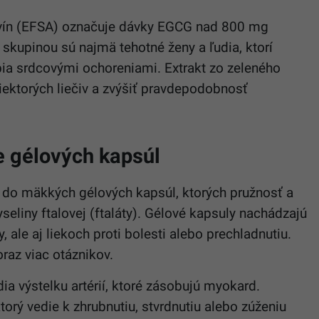
avín (EFSA) označuje dávky EGCG nad 800 mg
skupinou sú najmä tehotné ženy a ľudia, ktorí
trpia srdcovými ochoreniami. Extrakt zo zeleného
ektorých liečiv a zvýšiť pravdepodobnosť
e gélových kapsúl
ú do mäkkých gélových kapsúl, ktorých pružnosť a
seliny ftalovej (ftaláty). Gélové kapsuly nachádzajú
, ale aj liekoch proti bolesti alebo prechladnutiu.
raz viac otáznikov.
dia výstelku artérií, ktoré zásobujú myokard.
orý vedie k zhrubnutiu, stvrdnutiu alebo zúženiu