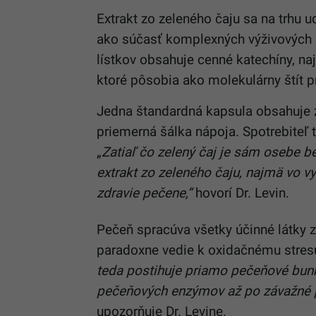
Extrakt zo zeleného čaju sa na trhu
ako súčasť komplexných výživových 
lístkov obsahuje cenné katechíny, n
ktoré pôsobia ako molekulárny štít p
Jedna štandardná kapsula obsahuje 
priemerná šálka nápoja. Spotrebiteľ 
„
Zatiaľ čo zelený čaj je sám osebe 
extrakt zo zeleného čaju, najmä vo 
zdravie pečene,“
hovorí Dr. Levin.
Pečeň spracúva všetky účinné látky 
paradoxne vedie k oxidačnému stres
teda postihuje priamo pečeňové bun
pečeňových enzýmov až po závažné p
upozorňuje Dr. Levine.