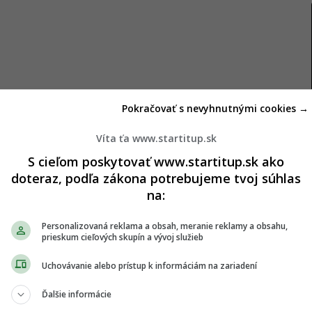
Pokračovať s nevyhnutnými cookies →
Víta ťa www.startitup.sk
S cieľom poskytovať www.startitup.sk ako
doteraz, podľa zákona potrebujeme tvoj súhlas
na:
ámeho aj ako vitamín B3 či kyselina nikotínová, sa
 podporu zdravia. Tento vitamín prispieva k správnej
Personalizovaná reklama a obsah, meranie reklamy a obsahu,
je zdravie pokožky, ovplyvňuje trávenie a má
prieskum cieľových skupín a vývoj služieb
kom metabolizme.
Uchovávanie alebo prístup k informáciám na zariadení
a deň) sa ešte donedávna využíval na úpravu
Ďalšie informácie
vyvstáva otázka bezpečnosti a možných rizík, ktoré