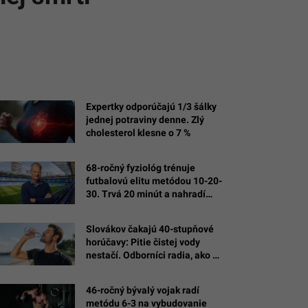
Expertky odporúčajú 1/3 šálky
jednej potraviny denne. Zlý
cholesterol klesne o 7 %
68-ročný fyziológ trénuje
futbalovú elitu metódou 10-20-
30. Trvá 20 minút a nahradí
hodiny behu
Slovákov čakajú 40-stupňové
horúčavy: Pitie čistej vody
nestačí. Odborníci radia, ako sa
správne hydratovať
46-ročný bývalý vojak radí
metódu 6-3 na vybudovanie