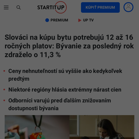
KÚPIŤ PREMIUM
PREMIUM
UP TV
Slováci na kúpu bytu potrebujú 12 až 16
ročných platov: Bývanie za posledný rok
zdraželo o 11,3 %
Ceny nehnuteľností sú vyššie ako kedykoľvek
predtým
Niektoré regióny hlásia extrémny nárast cien
Odborníci varujú pred ďalším znižovaním
dostupnosti bývania