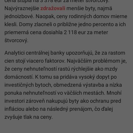
cena stúpla na 3 378 eur za meter štvorcový.
Najvýraznejšie
zdražovali
menšie byty, najmä
jednoizbové. Naopak, ceny rodinných domov mierne
klesli. Domy zlacneli o približne jedno percento a ich
priemerná cena dosiahla 2 118 eur za meter
štvorcový.
Analytici centrálnej banky upozorňujú, že za rastom
cien stojí viacero faktorov. Najväčším problémom je,
že ceny nehnuteľností rastú rýchlejšie ako mzdy
domácností. K tomu sa pridáva vysoký dopyt po
investičných bytoch, obmedzená výstavba a nízka
ponuka nehnuteľností vo väčších mestách. Mnohí
investori zároveň nakupujú byty ako ochranu pred
infláciou alebo na následný prenájom, čo ďalej
zvyšuje tlak na ceny.