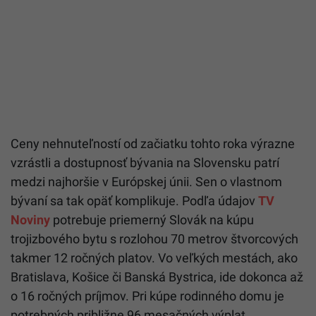
Ceny nehnuteľností od začiatku tohto roka výrazne
vzrástli a dostupnosť bývania na Slovensku patrí
medzi najhoršie v Európskej únii. Sen o vlastnom
bývaní sa tak opäť komplikuje. Podľa údajov
TV
Noviny
potrebuje priemerný Slovák na kúpu
trojizbového bytu s rozlohou 70 metrov štvorcových
takmer 12 ročných platov. Vo veľkých mestách, ako
Bratislava, Košice či Banská Bystrica, ide dokonca až
o 16 ročných príjmov. Pri kúpe rodinného domu je
potrebných približne 96 mesačných výplat.