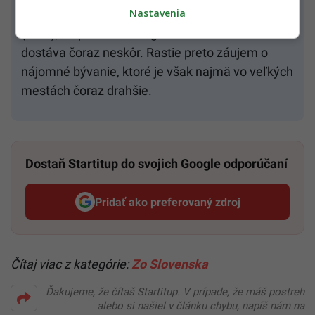
Nastavenia
krajiny s vysokým podielom vlastníckeho bývania
(93 %), no práve mladá generácia sa k nemu
dostáva čoraz neskôr. Rastie preto záujem o
nájomné bývanie, ktoré je však najmä vo veľkých
mestách čoraz drahšie.
Dostaň Startitup do svojich Google odporúčaní
Pridať ako preferovaný zdroj
Startitup, odkaz sa otvorí v n
Čítaj viac z kategórie:
Zo Slovenska
Ďakujeme, že čítaš Startitup. V prípade, že máš postreh
alebo si našiel v článku chybu, napíš nám na