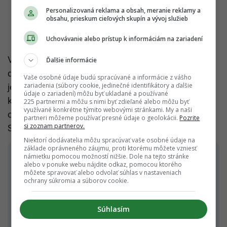
Personalizovaná reklama a obsah, meranie reklamy a
obsahu, prieskum cieľových skupín a vývoj služieb
Uchovávanie alebo prístup k informáciám na zariadení
Vývoj na realitnom trhu tak ukazuje rastúci tlak na
Ďalšie informácie
domácnosti aj celé hospodárstvo. Bývanie sa stáva
Vaše osobné údaje budú spracúvané a informácie z vášho
zariadenia (súbory cookie, jedinečné identifikátory a ďalšie
jednou z najvýznamnejších ekonomických tém
údaje o zariadení) môžu byť ukladané a používané
krajiny a zároveň jedným z hlavných faktorov, ktoré
225 partnermi a môžu s nimi byť zdieľané alebo môžu byť
využívané konkrétne týmito webovými stránkami. My a naši
ovplyvňujú životnú úroveň mladých rodín na
partneri môžeme používať presné údaje o geolokácii.
Pozrite
si zoznam partnerov.
Slovensku.
Niektorí dodávatelia môžu spracúvať vaše osobné údaje na
základe oprávneného záujmu, proti ktorému môžete vzniesť
námietku pomocou možností nižšie. Dole na tejto stránke
alebo v ponuke webu nájdite odkaz, pomocou ktorého
Dostupnosť vládne cenám
môžete spravovať alebo odvolať súhlas v nastaveniach
ochrany súkromia a súborov cookie.
Problém dostupnosti bývania úzko súvisí s
Súhlasím
cenami nehnuteľností. A postupne sa mení aj na
širšiu sociálnu tému. Slovensko patrí medzi