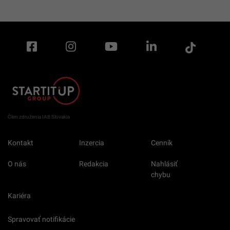
Člen združenia IAB Slovakia
Kontakt
Inzercia
Cenník
O nás
Redakcia
Nahlásiť
chybu
Kariéra
Spravovať notifikácie