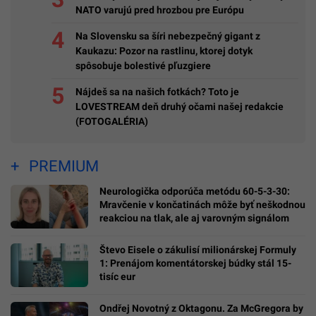
NATO varujú pred hrozbou pre Európu
Na Slovensku sa šíri nebezpečný gigant z
Kaukazu: Pozor na rastlinu, ktorej dotyk
spôsobuje bolestivé pľuzgiere
Nájdeš sa na našich fotkách? Toto je
LOVESTREAM deň druhý očami našej redakcie
(FOTOGALÉRIA)
PREMIUM
Neurologička odporúča metódu 60-5-3-30:
Mravčenie v končatinách môže byť neškodnou
reakciou na tlak, ale aj varovným signálom
Števo Eisele o zákulisí milionárskej Formuly
1: Prenájom komentátorskej búdky stál 15-
tisíc eur
Ondřej Novotný z Oktagonu. Za McGregora by