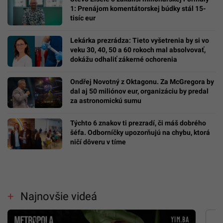
1: Prenájom komentátorskej búdky stál 15-
tisíc eur
Lekárka prezrádza: Tieto vyšetrenia by si vo
veku 30, 40, 50 a 60 rokoch mal absolvovať,
dokážu odhaliť zákerné ochorenia
Ondřej Novotný z Oktagonu. Za McGregora by
dal aj 50 miliónov eur, organizáciu by predal
za astronomickú sumu
Týchto 6 znakov ti prezradí, či máš dobrého
šéfa. Odborníčky upozorňujú na chybu, ktorá
ničí dôveru v tíme
Najnovšie videá