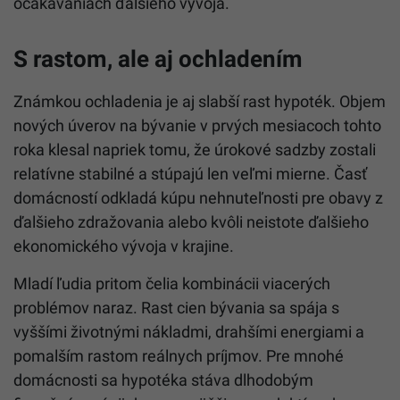
očakávaniach ďalšieho vývoja.
S rastom, ale aj ochladením
Známkou ochladenia je aj slabší rast hypoték. Objem
nových úverov na bývanie v prvých mesiacoch tohto
roka klesal napriek tomu, že úrokové sadzby zostali
relatívne stabilné a stúpajú len veľmi mierne. Časť
domácností odkladá kúpu nehnuteľnosti pre obavy z
ďalšieho zdražovania alebo kvôli neistote ďalšieho
ekonomického vývoja v krajine.
Mladí ľudia pritom čelia kombinácii viacerých
problémov naraz. Rast cien bývania sa spája s
vyššími životnými nákladmi, drahšími energiami a
pomalším rastom reálnych príjmov. Pre mnohé
domácnosti sa hypotéka stáva dlhodobým