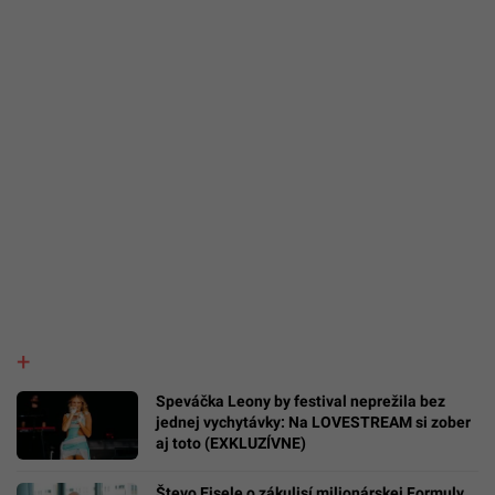
Speváčka Leony by festival neprežila bez
jednej vychytávky: Na LOVESTREAM si zober
aj toto (EXKLUZÍVNE)
Števo Eisele o zákulisí milionárskej Formuly