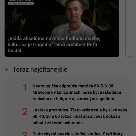
„Vláda absolútne nevníma hodnotu stavby,
kukurica je tragédia,” tvrdí architekt Peťo
Dostál
Teraz najčítanejšie
Neurologička odporúča metódu 60-5-3-30:
Mravčenie v končatinách môže byť neškodnou
reakciou na tlak, ale aj varovným signálom
Lekárka prezrádza: Tieto vyšetrenia by si vo veku
30, 40, 50 a 60 rokoch mal absolvovať, dokážu
odhaliť zákerné ochorenia
Putin chystá anexiu v ďalšej krajine. Štyri štáty