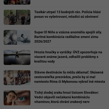
Taxikár utrpel 13 bodných rán. Polícia hlási
posun vo vyšetrovaní, mladíci sú obvinení
Super El Niño a vzácna anomália spojili sily.
Raritná kombinácia radikálne zmení zimu
2026/2027
Hrozia hnačky a vyrážky: ÚVZ upozorňuje na
viaceré známe jazerá, odhalili problémy s
kvalitou vody
Slávne destinácie ťa môžu sklamať: Skúsená
cestovateľka prezrádza, prečo by si mal
namiesto Ríma či Mykonosu vybrať iné miesta
Tichý zlodej zraku hrozí tisícom Slovákov:
Vedci objavili nečakanú kombináciu
vitamínov, ktorá chráni zrakový nerv