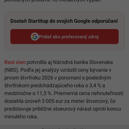
Dostaň Startitup do svojich Google odporúčaní
Pridať ako preferovaný zdroj
Startitup, odkaz sa otvorí v n
Rast cien
potvrdila aj Národná banka Slovenska
(NBS). Podľa jej analýzy vzrástli ceny bývania v
prvom štvrťroku 2026 v porovnaní s posledným
štvrťrokom predchádzajúceho roka o 3,4 % a
medziročne o 11,3 %. Priemerná cena nehnuteľností
dosiahla úroveň 3 005 eur za meter štvorcový, čo
predstavuje približne stoeurový nárast oproti koncu
minulého roka.