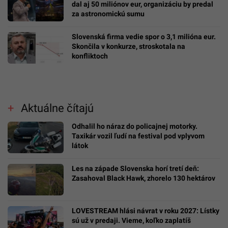
dal aj 50 miliónov eur, organizáciu by predal
za astronomickú sumu
Slovenská firma vedie spor o 3,1 milióna eur.
Skončila v konkurze, stroskotala na
konfliktoch
Aktuálne čítajú
Odhalil ho náraz do policajnej motorky.
Taxikár vozil ľudí na festival pod vplyvom
látok
Les na západe Slovenska horí tretí deň:
Zasahoval Black Hawk, zhorelo 130 hektárov
LOVESTREAM hlási návrat v roku 2027: Lístky
sú už v predaji. Vieme, koľko zaplatíš