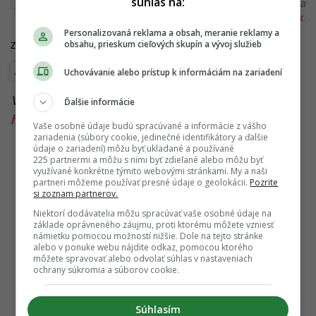
súhlas na:
alebo si našiel v článku chybu, napíš nám na
redakcia@startitup.sk
.
Personalizovaná reklama a obsah, meranie reklamy a
obsahu, prieskum cieľových skupín a vývoj služieb
Zdroj: TASR
Hoaxy a dezinformácie
Uchovávanie alebo prístup k informáciám na zariadení
Viac k téme:
dezinfo
,
dezinformácie
,
fake news
,
Ďalšie informácie
hoax
,
sociálne siete
Vaše osobné údaje budú spracúvané a informácie z vášho
zariadenia (súbory cookie, jedinečné identifikátory a ďalšie
údaje o zariadení) môžu byť ukladané a používané
225 partnermi a môžu s nimi byť zdieľané alebo môžu byť
využívané konkrétne týmito webovými stránkami. My a naši
partneri môžeme používať presné údaje o geolokácii.
Pozrite
si zoznam partnerov.
Niektorí dodávatelia môžu spracúvať vaše osobné údaje na
základe oprávneného záujmu, proti ktorému môžete vzniesť
námietku pomocou možností nižšie. Dole na tejto stránke
alebo v ponuke webu nájdite odkaz, pomocou ktorého
môžete spravovať alebo odvolať súhlas v nastaveniach
ochrany súkromia a súborov cookie.
Súhlasím