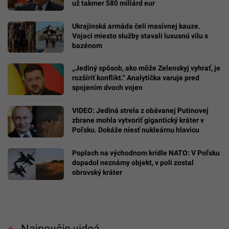
už takmer 580 miliárd eur
Ukrajinská armáda čelí masívnej kauze.
Vojaci miesto služby stavali luxusnú vilu s
bazénom
„Jediný spôsob, ako môže Zelenskyj vyhrať, je
rozšíriť konflikt.“ Analytička varuje pred
spojením dvoch vojen
VIDEO: Jediná strela z obávanej Putinovej
zbrane mohla vytvoriť gigantický kráter v
Poľsku. Dokáže niesť nukleárnu hlavicu
Poplach na východnom krídle NATO: V Poľsku
dopadol neznámy objekt, v poli zostal
obrovský kráter
Najnovšie videá