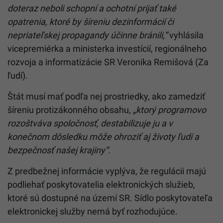
doteraz neboli schopní a ochotní prijať také
opatrenia, ktoré by šíreniu dezinformácií či
nepriateľskej propagandy účinne bránili,“
vyhlásila
vicepremiérka a ministerka investícií, regionálneho
rozvoja a informatizácie SR Veronika Remišová (Za
ľudí).
Štát musí mať podľa nej prostriedky, ako zamedziť
šíreniu protizákonného obsahu,
„ktorý programovo
rozoštváva spoločnosť, destabilizuje ju a v
konečnom dôsledku môže ohroziť aj životy ľudí a
bezpečnosť našej krajiny“.
Z predbežnej informácie vyplýva, že regulácii majú
podliehať poskytovatelia elektronických služieb,
ktoré sú dostupné na území SR. Sídlo poskytovateľa
elektronickej služby nemá byť rozhodujúce.