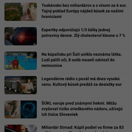
Toskánsko bez miliardárov a s vínom za 6 eur.
Tajný poklad Európy nájdeš kúsok za našimi
hraniciami
Expertky odporúčajú 1/3 šálky jednej
potraviny denne. Zlý cholesterol klesne o 7 %
Na kúpalisku pri Šali unikla neznáma látka.
Ľudí pálili oči, 8 osôb museli odviezť do
nemocnice
Legendárne rádio z povál má dnes vysokú
cenu. Kultový kúsok predáš za desiatky eur
ŠÚKL varuje pred známymi liekmi. Môžu
zvyšovať riziko zriedkavého nádoru, užívajú
ich tisíce Sloveniek
Miliardár Strnad: Kúpil podiel vo firme za 83