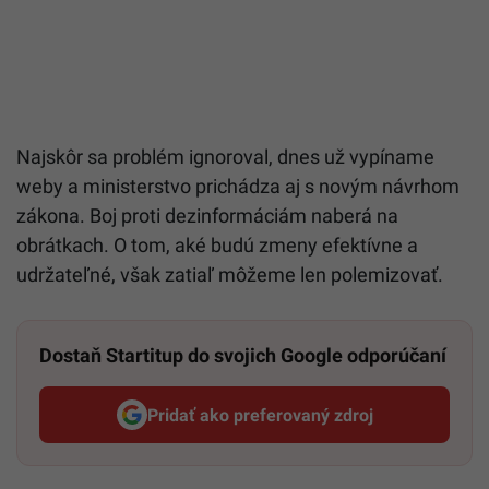
Najskôr sa problém ignoroval, dnes už vypíname
weby a ministerstvo prichádza aj s novým návrhom
zákona. Boj proti dezinformáciám naberá na
obrátkach. O tom, aké budú zmeny efektívne a
udržateľné, však zatiaľ môžeme len polemizovať.
Dostaň Startitup do svojich Google odporúčaní
Pridať ako preferovaný zdroj
Startitup, odkaz sa otvorí v n