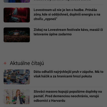
Lovestream už nie je len o hudbe. Prináša
zóny, kde si oddýchneš, doplníš energiu a na
chvíľu „vypneš“
Získaj na Lovestream festivale kávu, masáž či
tetovanie úplne zadarmo
Aktuálne čítajú
Dáta odhalili najrýchlejší pruh v zápche. Má to
však háčik a za hranicami hrozí pokuta
Slováci masovo kupujú populárne doplnky na
pamäť. Pred demenciou neochránia, varujú
odborníci z Harvardu