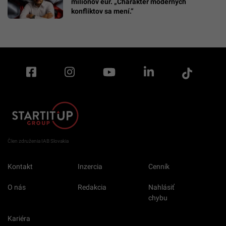
miliónov eur. „Charakter moderných
konfliktov sa mení.“
Člen združenia IAB Slovakia
Kontakt
Inzercia
Cenník
O nás
Redakcia
Nahlásiť
chybu
Kariéra