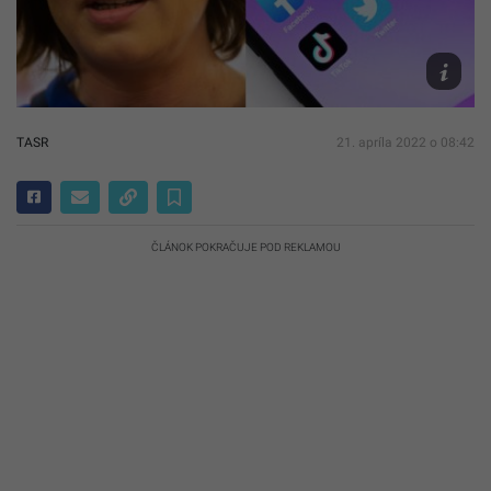
TASR/Ja
Kotian,
Unsplas
Bezanger
TASR
21. apríla 2022 o 08:42
ČLÁNOK POKRAČUJE POD REKLAMOU