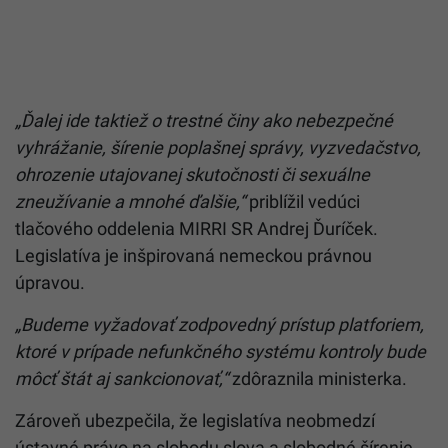
„Ďalej ide taktiež o trestné činy ako nebezpečné
vyhrážanie, šírenie poplašnej správy, vyzvedačstvo,
ohrozenie utajovanej skutočnosti či sexuálne
zneužívanie a mnohé ďalšie,“
priblížil vedúci
tlačového oddelenia MIRRI SR Andrej Ďuríček.
Legislatíva je inšpirovaná nemeckou právnou
úpravou.
„Budeme vyžadovať zodpovedný prístup platforiem,
ktoré v prípade nefunkčného systému kontroly bude
môcť štát aj sankcionovať,“
zdôraznila ministerka.
Zároveň ubezpečila, že legislatíva neobmedzí
ústavné právo na slobodu slova a slobodné šírenie