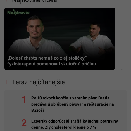
„Bolesť chrbta nemáš zo zlej stoličky,”
fyzioterapeut pomenoval skutočnú príčinu
Teraz najčítanejšie
Po 10 rokoch končia s varením piva: Bratia
predávajú obľúbený pivovar a reštaurácie na
Bazoši
Expertky odporúčajú 1/3 šálky jednej potraviny
denne. Zlý cholesterol klesne o 7 %