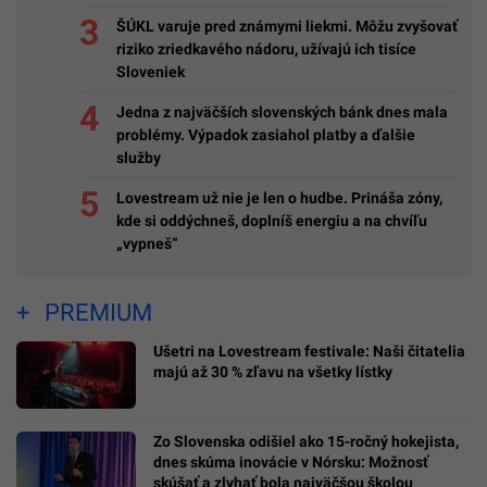
ŠÚKL varuje pred známymi liekmi. Môžu zvyšovať
riziko zriedkavého nádoru, užívajú ich tisíce
Sloveniek
Jedna z najväčších slovenských bánk dnes mala
problémy. Výpadok zasiahol platby a ďalšie
služby
Lovestream už nie je len o hudbe. Prináša zóny,
kde si oddýchneš, doplníš energiu a na chvíľu
„vypneš“
PREMIUM
Ušetri na Lovestream festivale: Naši čitatelia
majú až 30 % zľavu na všetky lístky
Zo Slovenska odišiel ako 15-ročný hokejista,
dnes skúma inovácie v Nórsku: Možnosť
skúšať a zlyhať bola najväčšou školou