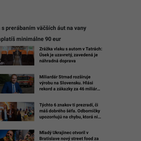
s s prerábaním väčších áut na vany
aplatíš minimálne 90 eur
Zrážka vlaku s autom v Tatrách:
Úsek je uzavretý, zavedená je
náhradná doprava
Miliardár Strnad rozširuje
výrobu na Slovensku. Hlási
rekord a zákazky za 46 miliárd
eur
Týchto 6 znakov ti prezradí, či
máš dobrého šéfa. Odborníčky
upozorňujú na chybu, ktorá ničí
dôveru v tíme
Mladý Ukrajinec otvoril v
Bratislave nový street food za