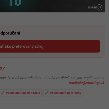
 odporúčaní
dať ako preferovaný zdroj
Startitup, odkaz sa otvorí v novom okne
upy
pade, že máš postreh alebo si našiel v článku chybu, napíš nám na
redakcia@startitup.sk
.
Podnikateľská inšpirácia
Podnikateľské príbehy