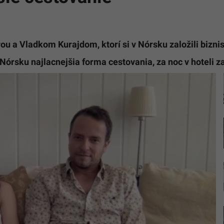
u a Vladkom Kurajdom, ktorí si v Nórsku založili bizni
 Nórsku najlacnejšia forma cestovania, za noc v hoteli z