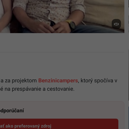
ja za projektom
Benzinicampers
, ktorý spočíva v
né na prespávanie a cestovanie.
 odporúčaní
dať ako preferovaný zdroj
Startitup, odkaz sa otvorí v novom okne