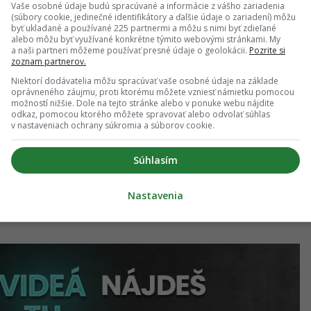
Vaše osobné údaje budú spracúvané a informácie z vášho zariadenia
(súbory cookie, jedinečné identifikátory a ďalšie údaje o zariadení) môžu
byť ukladané a používané 225 partnermi a môžu s nimi byť zdieľané
alebo môžu byť využívané konkrétne týmito webovými stránkami. My
a naši partneri môžeme používať presné údaje o geolokácii.
Pozrite si
zoznam partnerov.
be. Vladko predtým nemal žiadne zručnosti a
Niektorí dodávatelia môžu spracúvať vaše osobné údaje na základe
 bol na začiatku 2 500 eur na auto a ďalších 2 500
oprávneného záujmu, proti ktorému môžete vzniesť námietku pomocou
možností nižšie. Dole na tejto stránke alebo v ponuke webu nájdite
tých som sa veľmi málo naučil. Pozrieš si YouTube
odkaz, pomocou ktorého môžete spravovať alebo odvolať súhlas
v nastaveniach ochrany súkromia a súborov cookie.
 rozhovore.
áležitosť. Lenka a Vladko svojím projektom
Súhlasím
ovať za menej peňazí, ale stále pohodlne a s
Nastavenia
ločnom projekte sa dozvieš v najnovšom diele