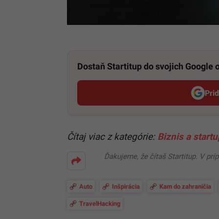
Dostaň Startitup do svojich Google
Pri
Čítaj viac z kategórie:
Biznis a start
Ďakujeme, že čítaš Startitup. V prí
Auto
Inšpirácia
Kam do zahraničia
TravelHacking