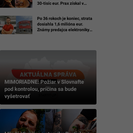
30-tisíc eur. Prax získal v
michelinských reštauráciách
Po 36 rokoch je koniec, strata
dosiahla 1,6 milióna eur.
Známy predajca elektroniky
Domoss padol do konkurzu
MIMORIADNE: Požiar v Slovnafte
pod kontrolou, príčina sa bude
vyšetrovať