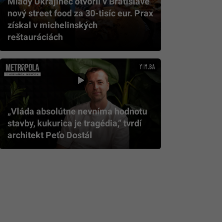
Mladý Ukrajinec otvoril v Bratislave
nový street food za 30-tisíc eur. Prax
získal v michelinských
reštauráciách
„Vláda absolútne nevníma hodnotu
stavby, kukurica je tragédia,” tvrdí
architekt Peťo Dostál