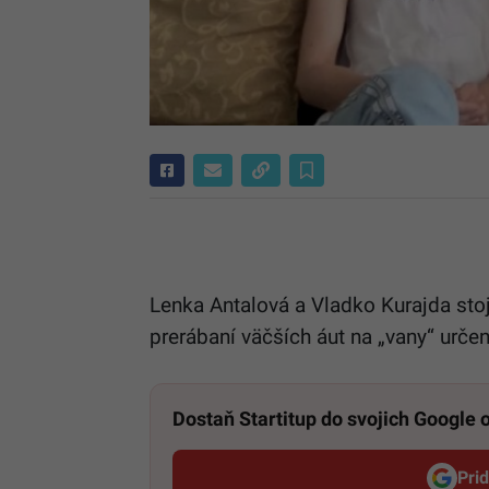
Lenka Antalová a Vladko Kurajda sto
prerábaní väčších áut na „vany“ urče
Dostaň Startitup do svojich Google
Pri