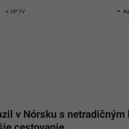
UP TV
Ka
azil v Nórsku s netradičným
šie cestovanie