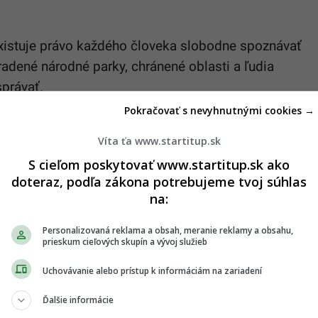
 existuje právo každého človeka slobodne spoznávať
yhradené národné parky, chránené oblasti a ľudia
správať.
Pokračovať s nevyhnutnými cookies →
ri patria každoročne k najšťastnejším ľuďom sveta,
 a čo vidieť.
Víta ťa www.startitup.sk
S cieľom poskytovať www.startitup.sk ako
 na svete a áno, človek často obchádza fjordy, lebo
doteraz, podľa zákona potrebujeme tvoj súhlas
 tu strašne veľa. Sú tu neskutočné mosty, Slovensku
na:
omto môže byť obrovský vzor, čo sa týka ciest,“
Personalizovaná reklama a obsah, meranie reklamy a obsahu,
prieskum cieľových skupín a vývoj služieb
Uchovávanie alebo prístup k informáciám na zariadení
Ďalšie informácie