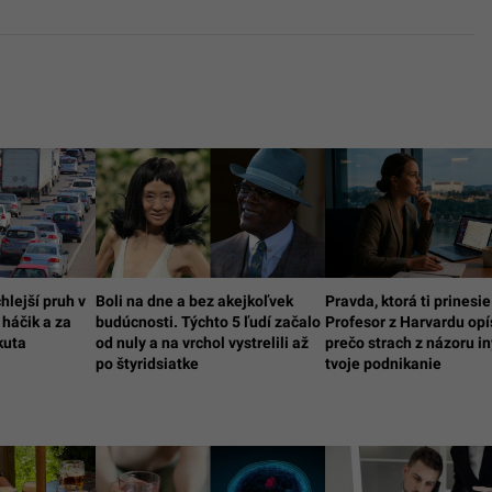
hlejší pruh v
Boli na dne a bez akejkoľvek
Pravda, ktorá ti prinesie
 háčik a za
budúcnosti. Týchto 5 ľudí začalo
Profesor z Harvardu opí
kuta
od nuly a na vrchol vystrelili až
prečo strach z názoru in
po štyridsiatke
tvoje podnikanie