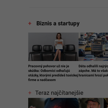
Biznis a startupy
Pracovný pohovor už nie je
Dáta odhalili najrýc
skúška: Odborníci odhaľujú
zápche. Má to však
otázky, ktorými predídeš toxickej
hranicami hrozí po
firme a nadčasom
Teraz najčítanejšie