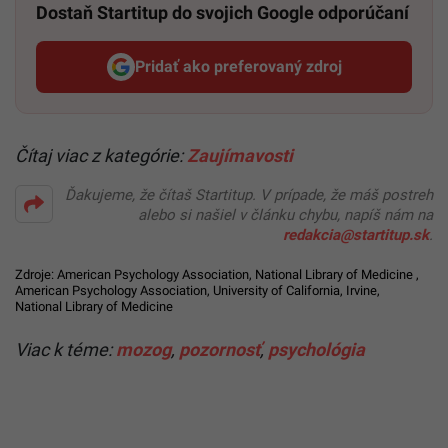
Dostaň Startitup do svojich Google odporúčaní
Pridať ako preferovaný zdroj
Startitup, odkaz sa otvorí v n
Čítaj viac z kategórie:
Zaujímavosti
Ďakujeme, že čítaš Startitup. V prípade, že máš postreh
alebo si našiel v článku chybu, napíš nám na
redakcia@startitup.sk
.
Zdroje:
American Psychology Association
,
National Library of Medicine
,
American Psychology Association
,
University of California, Irvine
,
National Library of Medicine
Viac k téme:
mozog
,
pozornosť
,
psychológia