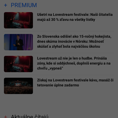
PREMIUM
Ušetri na Lovestream festivale: Naši čitatelia
majú až 30 % zľavu na všetky lístky
Zo Slovenska odišiel ako 15-ročný hokejista,
dnes skúma inovácie v Nórsku: Možnosť
skúšať a zlyhať bola najväčšou školou
Lovestream už nie je len o hudbe. Prináša
zóny, kde si oddýchneš, doplníš energiu a na
chvíľu „vypneš“
Získaj na Lovestream festivale kávu, masáž či
tetovanie úplne zadarmo
Aktuálne čítajú