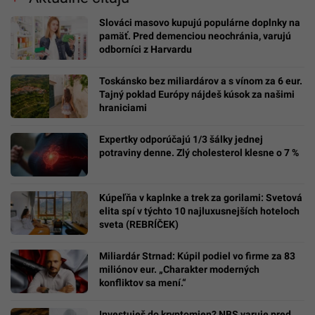
Slováci masovo kupujú populárne doplnky na
pamäť. Pred demenciou neochránia, varujú
odborníci z Harvardu
Toskánsko bez miliardárov a s vínom za 6 eur.
Tajný poklad Európy nájdeš kúsok za našimi
hraniciami
Expertky odporúčajú 1/3 šálky jednej
potraviny denne. Zlý cholesterol klesne o 7 %
Kúpeľňa v kaplnke a trek za gorilami: Svetová
elita spí v týchto 10 najluxusnejších hoteloch
sveta (REBRÍČEK)
Miliardár Strnad: Kúpil podiel vo firme za 83
miliónov eur. „Charakter moderných
konfliktov sa mení.“
Investuješ do kryptomien? NBS varuje pred