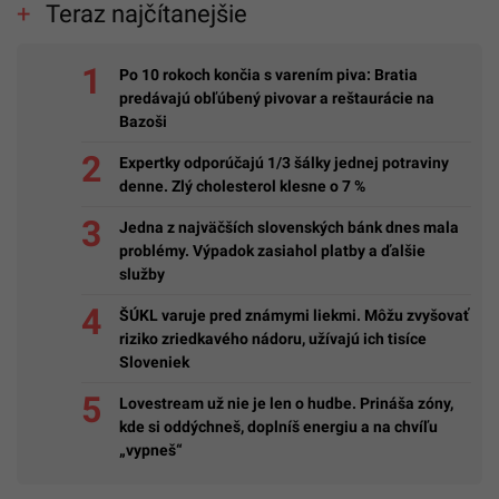
Teraz najčítanejšie
Po 10 rokoch končia s varením piva: Bratia
predávajú obľúbený pivovar a reštaurácie na
Bazoši
Expertky odporúčajú 1/3 šálky jednej potraviny
denne. Zlý cholesterol klesne o 7 %
Jedna z najväčších slovenských bánk dnes mala
problémy. Výpadok zasiahol platby a ďalšie
služby
ŠÚKL varuje pred známymi liekmi. Môžu zvyšovať
riziko zriedkavého nádoru, užívajú ich tisíce
Sloveniek
Lovestream už nie je len o hudbe. Prináša zóny,
kde si oddýchneš, doplníš energiu a na chvíľu
„vypneš“