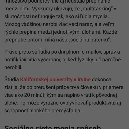
množstvo podnetov, ale aj neustále prepínanie
medzi nimi. Výskumy ukazujú, že „multitasking“ v
skutočnosti nefunguje tak, ako si ľudia myslia.
Mozog väčšinou nerobí viac vecí naraz, ale veľmi
rýchlo prepína medzi jednotlivými úlohami. Každé
prepnutie pritom míňa našu „sociálnu baterku“.
Práve preto sa ľudia po dni plnom e-mailov, správ a
notifikácií cítia vyčerpaní, aj keď fyzicky nič náročné
nerobili.
Štúdia
Kalifornskej univerzity v Irvine
dokonca
zistila, že po prerušení práce trvá človeku v priemere
viac ako 20 minút, kým sa naplno vráti k pôvodnej
úlohe. To môže výrazne ovplyvňovať produktivitu aj
schopnosť hlbokého premýšľania.
Sociálne siete menia spôsob