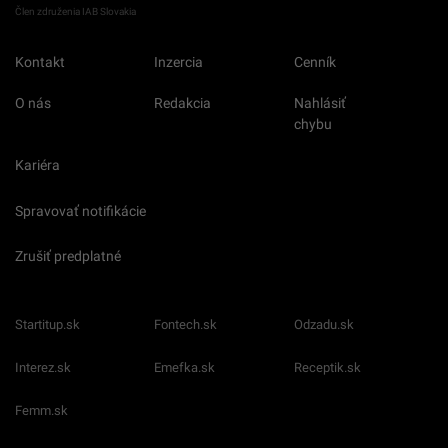
Člen združenia IAB Slovakia
Kontakt
Inzercia
Cenník
O nás
Redakcia
Nahlásiť
chybu
Kariéra
Spravovať notifikácie
Zrušiť predplatné
Startitup.sk
Fontech.sk
Odzadu.sk
Interez.sk
Emefka.sk
Receptik.sk
Femm.sk