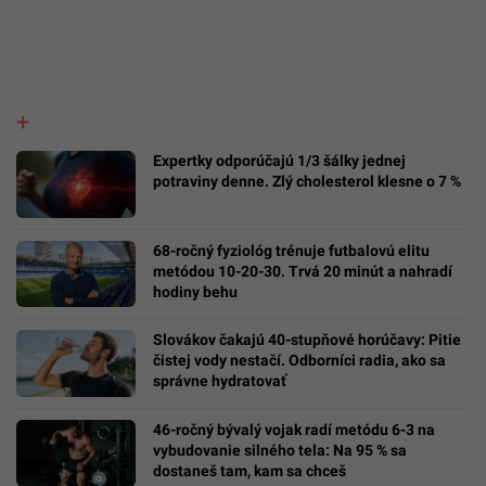
Expertky odporúčajú 1/3 šálky jednej
potraviny denne. Zlý cholesterol klesne o 7 %
68-ročný fyziológ trénuje futbalovú elitu
metódou 10-20-30. Trvá 20 minút a nahradí
hodiny behu
Slovákov čakajú 40-stupňové horúčavy: Pitie
čistej vody nestačí. Odborníci radia, ako sa
správne hydratovať
46-ročný bývalý vojak radí metódu 6-3 na
vybudovanie silného tela: Na 95 % sa
dostaneš tam, kam sa chceš