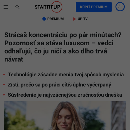
KÚPIŤ PREMIUM
PREMIUM
UP TV
Strácaš koncentráciu po pár minútach?
Pozornosť sa stáva luxusom – vedci
odhaľujú, čo ju ničí a ako dlho trvá
návrat
Technológie zásadne menia tvoj spôsob myslenia
Zisti, prečo sa po práci cítiš úplne vyčerpaný
Sústredenie je najvzácnejšou zručnosťou dneška