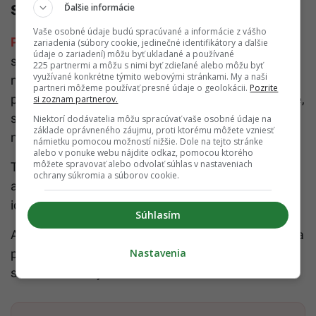
schopnosťou
Ďalšie informácie
Vaše osobné údaje budú spracúvané a informácie z vášho
Psychológovia
hovoria, že schopnosť hlboko sa
zariadenia (súbory cookie, jedinečné identifikátory a ďalšie
údaje o zariadení) môžu byť ukladané a používané
sústrediť môže byť v budúcnosti jednou z
225 partnermi a môžu s nimi byť zdieľané alebo môžu byť
využívané konkrétne týmito webovými stránkami. My a naši
najcennejších schopností. V prostredí, kde o
partneri môžeme používať presné údaje o geolokácii.
Pozrite
pozornosť bojujú algoritmy, reklamy aj sociálne siete,
si zoznam partnerov.
sa schopnosť udržať pri jednej činnosti stáva čoraz
Niektorí dodávatelia môžu spracúvať vaše osobné údaje na
základe oprávneného záujmu, proti ktorému môžete vzniesť
náročnejšou.
námietku pomocou možností nižšie. Dole na tejto stránke
alebo v ponuke webu nájdite odkaz, pomocou ktorého
môžete spravovať alebo odvolať súhlas v nastaveniach
To však neznamená, že ľudia strácajú inteligenciu
ochrany súkromia a súborov cookie.
alebo schopnosť myslieť. Skôr žijú v prostredí, ktoré
ich mozog neustále rozptyľuje.
Súhlasím
A práve preto dnes odborníci upozorňujú, že ochrana
Nastavenia
pozornosti môže byť rovnako dôležitá ako
starostlivosť o fyzické zdravie.