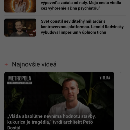
výpoveď a začala od nuly. Moja cesta viedla
cez vyhorenie až na psychiatriu“
Svet opustil neviditeľný miliardár s
kontroverznou platformou. Leonid Radvinsky
vybudoval impérium v úplnom tichu
Najnovšie videá
„Vláda absolútne nevníma hodnotu stavby,
kukurica je tragédia,” tvrdí architekt Peťo
Dostál