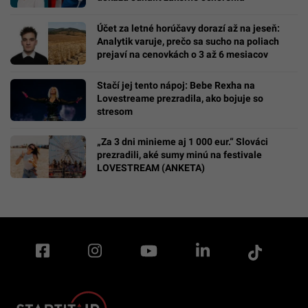
Účet za letné horúčavy dorazí až na jeseň:
Analytik varuje, prečo sa sucho na poliach
prejaví na cenovkách o 3 až 6 mesiacov
Stačí jej tento nápoj: Bebe Rexha na
Lovestreame prezradila, ako bojuje so
stresom
„Za 3 dni minieme aj 1 000 eur.“ Slováci
prezradili, aké sumy minú na festivale
LOVESTREAM (ANKETA)