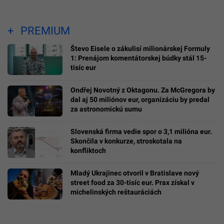
PREMIUM
Števo Eisele o zákulisí milionárskej Formuly
1: Prenájom komentátorskej búdky stál 15-
tisíc eur
Ondřej Novotný z Oktagonu. Za McGregora by
dal aj 50 miliónov eur, organizáciu by predal
za astronomickú sumu
Slovenská firma vedie spor o 3,1 milióna eur.
Skončila v konkurze, stroskotala na
konfliktoch
Mladý Ukrajinec otvoril v Bratislave nový
street food za 30-tisíc eur. Prax získal v
michelinských reštauráciách