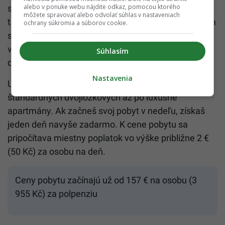
alebo v ponuke webu nájdite odkaz, pomocou ktorého
slávnostná štedrovečerná večera v duchu českých
môžete spravovať alebo odvolať súhlas v nastaveniach
tradícií, prehliadka Františkových Lázní so skúseným
ochrany súkromia a súborov cookie.
sprievodcom a hudobným prekvapením, adventné
varené víno sprevádzané vianočnými koledami a
Súhlasím
darček od Ježiška.
Nastavenia
Ubytovať sa môžeš v rôznych typoch izieb – od
štandardných dvojlôžkových až po luxusné
apartmány. Ak začneš svoj pobyt v nedeľu, získaš
jeden deň navyše zadarmo. K cene pobytu sa
pripočítava miestny poplatok vo výške približne 2 €
(50 Kč) za osobu na deň.
Ceny pobytu začínajú už od 157 € na osobu (3
955 Kč) za polpenziu