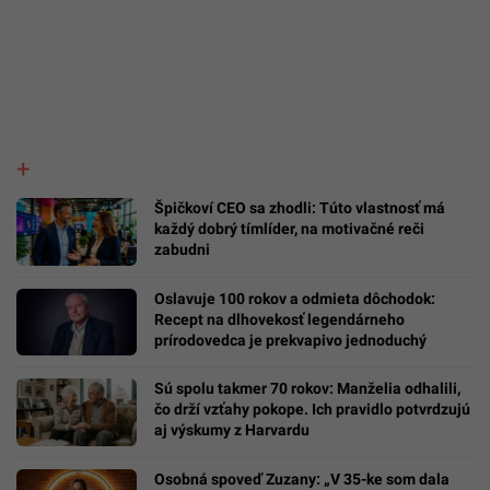
Špičkoví CEO sa zhodli: Túto vlastnosť má
každý dobrý tímlíder, na motivačné reči
zabudni
Oslavuje 100 rokov a odmieta dôchodok:
Recept na dlhovekosť legendárneho
prírodovedca je prekvapivo jednoduchý
Sú spolu takmer 70 rokov: Manželia odhalili,
čo drží vzťahy pokope. Ich pravidlo potvrdzujú
aj výskumy z Harvardu
Osobná spoveď Zuzany: „V 35-ke som dala