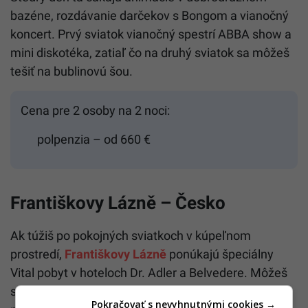
bazéne, rozdávanie darčekov s Bongom a vianočný
koncert. Prvý sviatok vianočný spestrí ABBA show a
mini diskotéka, zatiaľ čo na druhý sviatok sa môžeš
tešiť na bublinovú šou.
Cena pre 2 osoby na 2 noci:
polpenzia – od 660 €
Františkovy Lázně – Česko
Ak túžiš po pokojných sviatkoch v kúpeľnom
prostredí,
Františkovy Lázně
ponúkajú špeciálny
Vital pobyt v hoteloch Dr. Adler a Belvedere. Môžeš
si vybrať medzi dvoma termínmi – štvornočným
Pokračovať s nevyhnutnými cookies →