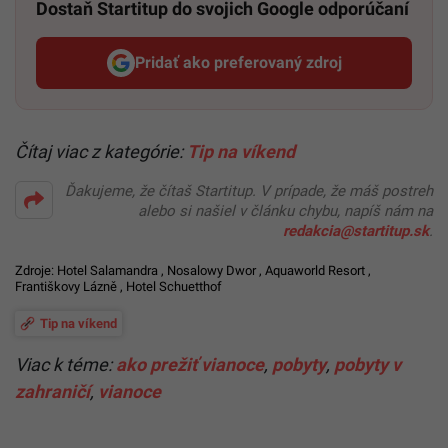
Dostaň Startitup do svojich Google odporúčaní
Pridať ako preferovaný zdroj
Startitup, odkaz sa otvorí v n
Čítaj viac z kategórie:
Tip na víkend
Ďakujeme, že čítaš Startitup. V prípade, že máš postreh
alebo si našiel v článku chybu, napíš nám na
redakcia@startitup.sk
.
Zdroje:
Hotel Salamandra
,
Nosalowy Dwor
,
Aquaworld Resort
,
Františkovy Lázně
,
Hotel Schuetthof
Tip na víkend
Viac k téme:
ako prežiť vianoce
,
pobyty
,
pobyty v
zahraničí
,
vianoce