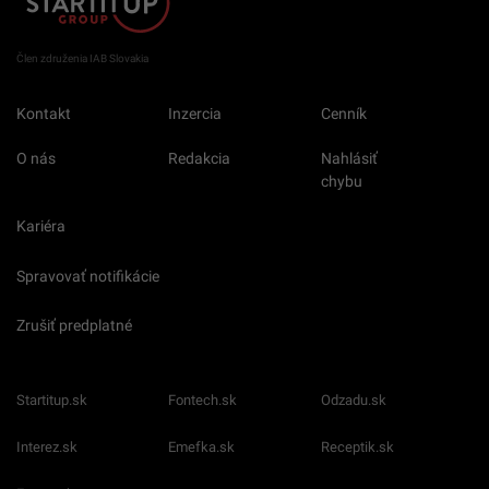
Člen združenia IAB Slovakia
Kontakt
Inzercia
Cenník
O nás
Redakcia
Nahlásiť
chybu
Kariéra
Spravovať notifikácie
Zrušiť predplatné
Startitup.sk
Fontech.sk
Odzadu.sk
Interez.sk
Emefka.sk
Receptik.sk