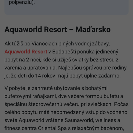
polpenziu).
Aquaworld Resort – Maďarsko
Ak túžiš po Vianociach plných vodnej zábavy,
Aquaworld Resort
v Budapešti ponúka jedinečný
pobyt na 2 noci, kde si užiješ sviatky bez stresu z
varenia a upratovania. Najlepšou správou pre rodiny
je, že deti do 14 rokov majú pobyt úplne zadarmo.
V pobyte je zahrnuté ubytovanie s bohatými
bufetovými raňajkami, dve večere formou bufetu a
špeciálnu štedrovečernú večeru pri sviečkach. Počas
celého pobytu máš neobmedzený vstup do vodného
sveta Aquaworld vrátane Saunaworld, wellness a
fitness centra Oriental Spa s relaxačným bazénom,