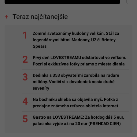
Teraz najčítanejšie
Zomrel svetoznámy hudobný velikán. Stál za
legendárnymi hitmi Madonny, U2 či Brintey
Spears
Prvý deň LOVESTREAMU odštartoval vo veľkom.
Pozri si exkluzívne fotky priamo z miesta diania
Dedinka s 353 obyvateľmi zarobila na radare
milióny. Vodiči si z dovoleniek nosia drahé
suveníry
Na bochníku chleba sa objavila myš. Fotka z
predajne známeho reťazca obletela internet
Gastro na LOVESTREAME: Za hotdog dáš 5 eur,
palacinka vyjde až na 20 eur (PREHĽAD CIEN)