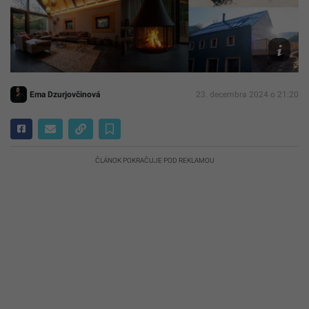
Ilustračn
fotografi
Hotel
Salaman
Ema Dzurjovčinová
23. decembra 2024 o 21:20
ČLÁNOK POKRAČUJE POD REKLAMOU