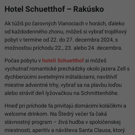
Hotel Schuetthof – Rakúsko
Ak túžiš po čarovných Vianociach v horách, ďaleko
od každodenného zhonu, môžeš si vybrať trojdňový
pobyt v termíne od 22. do 27. decembra 2024, s
možnosťou príchodu 22., 23. alebo 24. decembra.
Počas pobytu v
hoteli Schuetthof
si môžeš
vychutnať romantické prechádzky okolo jazera Zell s
dychberúcimi svetelnými inštaláciami, navštíviť
miestne adventné trhy, vybrať sa na plavbu loďou
alebo stráviť deň lyžovačkou na Schmittenhöhe.
Hneď pri príchode ťa privítajú domácimi koláčikmi a
welcome drinkom. Na Štedrý večer ťa čaká
slávnostný program – živá hudba v spoločenskej
miestnosti, aperitív a návšteva Santa Clausa, ktorý