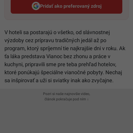
Pridať ako preferovaný zdroj
Startitup, odkaz sa otvorí v n
V hoteli sa postarajú o všetko, od slávnostnej
výzdoby cez prípravu tradičných jedál až po
program, ktorý spríjemní tie najkrajšie dni v roku. Ak
ťa láka predstava Vianoc bez zhonu a práce v
kuchyni, pripravili sme pre teba prehľad hotelov,
ktoré ponúkajú špeciálne vianočné pobyty. Nechaj
sa inšpirovať a uži si sviatky inak ako zvyčajne.
Pozri si naše najnovšie video,
článok pokračuje pod ním ↓