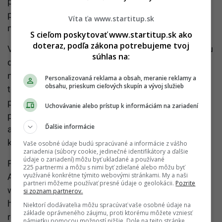
pobytom počas Vianoc (22.12. – 26.12.2024) s
príplatkom 80 € za osobu, alebo pobytom na 3 noci
Víta ťa www.startitup.sk
medzi sviatkami (26.12. – 29.12.2024).
S cieľom poskytovať www.startitup.sk ako
doteraz, podľa zákona potrebujeme tvoj
V cene pobytu máš zahrnutú polpenziu s možnosťou
súhlas na:
dokúpenia plnej penzie a all inclusive nápoje –
neobmedzenú konzumáciu vybraných studených,
Personalizovaná reklama a obsah, meranie reklamy a
obsahu, prieskum cieľových skupín a vývoj služieb
teplých, alkoholických a nealkoholických nápojov
počas obedov a večerí. O tvoje zdravie a relax sa
Uchovávanie alebo prístup k informáciám na zariadení
postarajú štyri liečebné procedúry – čiastočná
Ďalšie informácie
aróma masáž, čiastočná klasická masáž, relaxačný
kúpeľ a parafínový zábal rúk.
Vaše osobné údaje budú spracúvané a informácie z vášho
zariadenia (súbory cookie, jedinečné identifikátory a ďalšie
údaje o zariadení) môžu byť ukladané a používané
Počas pobytu môžeš dvakrát navštíviť akvapark
225 partnermi a môžu s nimi byť zdieľané alebo môžu byť
využívané konkrétne týmito webovými stránkami. My a naši
Aquaforum na dve hodiny. Pri príchode ťa privítajú
partneri môžeme používať presné údaje o geolokácii.
Pozrite
welcome drinkom a večer si môžeš vychutnať živú
si zoznam partnerov.
hudbu v baroch vybraných kúpeľných hotelov. Ak sa
Niektorí dodávatelia môžu spracúvať vaše osobné údaje na
základe oprávneného záujmu, proti ktorému môžete vzniesť
rozhodneš pre vianočný termín, čaká ťa navyše
námietku pomocou možností nižšie. Dole na tejto stránke