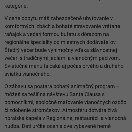
kategórie.
V cene pobytu máš zabezpečené ubytovanie v
komfortných izbách a bohaté stravovanie vrátane
raňajok a večerí formou bufetu s dôrazom na
regionálne špeciality od miestnych dodávateľov.
Štedrý večer bude výnimočný vďaka slávnostnej
večeri s tradičnými jedlami a vianočným pečivom.
Sviatočné menu ťa čaká aj počas prvého a druhého
sviatku vianočného.
O zábavu sa postará bohatý animačný program –
môžeš sa tešiť na návštevu Santa Clausa s
pomocníkmi, spoločné maľovanie vianočných ozdôb
či zdobenie stromčekov. Atmosféru dotvára živá
horalská kapela v Regionálnej reštaurácii a vianočná
hudba. Deti určite ocenia dve vybavené herné