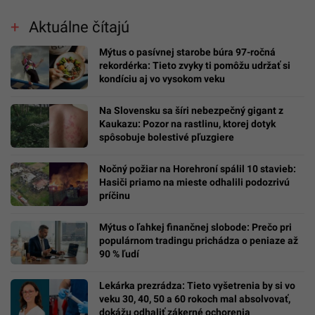
Aktuálne čítajú
Mýtus o pasívnej starobe búra 97-ročná
rekordérka: Tieto zvyky ti pomôžu udržať si
kondíciu aj vo vysokom veku
Na Slovensku sa šíri nebezpečný gigant z
Kaukazu: Pozor na rastlinu, ktorej dotyk
spôsobuje bolestivé pľuzgiere
Nočný požiar na Horehroní spálil 10 stavieb:
Hasiči priamo na mieste odhalili podozrivú
príčinu
Mýtus o ľahkej finančnej slobode: Prečo pri
populárnom tradingu prichádza o peniaze až
90 % ľudí
Lekárka prezrádza: Tieto vyšetrenia by si vo
veku 30, 40, 50 a 60 rokoch mal absolvovať,
dokážu odhaliť zákerné ochorenia