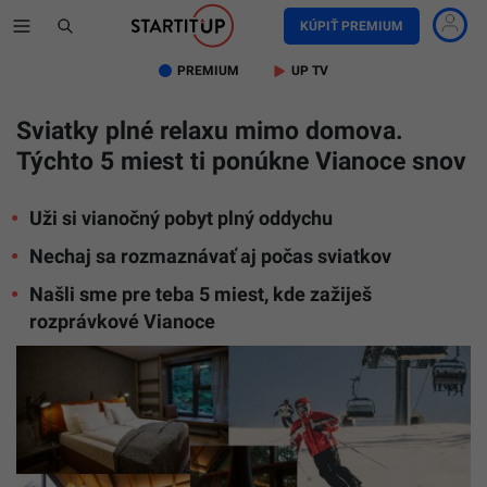
KÚPIŤ PREMIUM
PREMIUM
UP TV
Sviatky plné relaxu mimo domova.
Týchto 5 miest ti ponúkne Vianoce snov
Uži si vianočný pobyt plný oddychu
Nechaj sa rozmaznávať aj počas sviatkov
Našli sme pre teba 5 miest, kde zažiješ
rozprávkové Vianoce