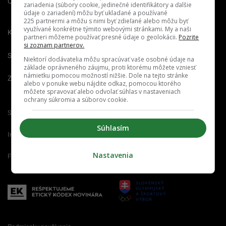
O nás
Redakcia
Nahlásiť
zariadenia (súbory cookie, jedinečné identifikátory a ďalšie
chybu
údaje o zariadení) môžu byť ukladané a používané
225 partnermi a môžu s nimi byť zdieľané alebo môžu byť
využívané konkrétne týmito webovými stránkami. My a naši
Kariéra
partneri môžeme používať presné údaje o geolokácii.
Pozrite
si zoznam partnerov.
Spravovať notifikácie
Niektorí dodávatelia môžu spracúvať vaše osobné údaje na
základe oprávneného záujmu, proti ktorému môžete vzniesť
námietku pomocou možností nižšie. Dole na tejto stránke
Zrušiť predplatné
alebo v ponuke webu nájdite odkaz, pomocou ktorého
môžete spravovať alebo odvolať súhlas v nastaveniach
ochrany súkromia a súborov cookie.
Startitup.sk
Fontech.sk
Odzadu.sk
Súhlasím
Interez.sk
Emefka.sk
Receptik.sk
Nastavenia
Femm.sk