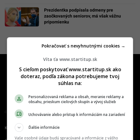
Prezidentka podpísala odmeny pre
zaočkovaných seniorov, má však vážnu
pripomienku
Pokračovať s nevyhnutnými cookies →
Víta ťa www.startitup.sk
S cieľom poskytovať www.startitup.sk ako
doteraz, podľa zákona potrebujeme tvoj
súhlas na:
Personalizovaná reklama a obsah, meranie reklamy a
obsahu, prieskum cieľových skupín a vývoj služieb
Člen združenia IAB Slovakia
Uchovávanie alebo prístup k informáciám na zariadení
Ďalšie informácie
Kontakt
Inzercia
Cenník
Vaše osobné údaje budú spracúvané a informácie z vášho