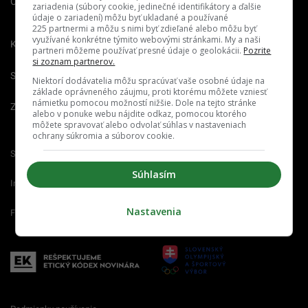
O nás
Redakcia
Nahlásiť
zariadenia (súbory cookie, jedinečné identifikátory a ďalšie
chybu
údaje o zariadení) môžu byť ukladané a používané
225 partnermi a môžu s nimi byť zdieľané alebo môžu byť
využívané konkrétne týmito webovými stránkami. My a naši
Kariéra
partneri môžeme používať presné údaje o geolokácii.
Pozrite
si zoznam partnerov.
Spravovať notifikácie
Niektorí dodávatelia môžu spracúvať vaše osobné údaje na
základe oprávneného záujmu, proti ktorému môžete vzniesť
námietku pomocou možností nižšie. Dole na tejto stránke
Zrušiť predplatné
alebo v ponuke webu nájdite odkaz, pomocou ktorého
môžete spravovať alebo odvolať súhlas v nastaveniach
ochrany súkromia a súborov cookie.
Startitup.sk
Fontech.sk
Odzadu.sk
Súhlasím
Interez.sk
Emefka.sk
Receptik.sk
Nastavenia
Femm.sk