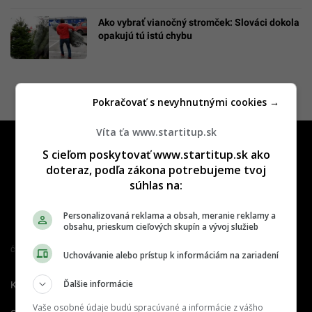
Ako vybrať vianočný stromček: Slováci dokola
opakujú tú istú chybu
Pokračovať s nevyhnutnými cookies →
Víta ťa www.startitup.sk
S cieľom poskytovať www.startitup.sk ako
doteraz, podľa zákona potrebujeme tvoj
súhlas na:
Personalizovaná reklama a obsah, meranie reklamy a
obsahu, prieskum cieľových skupín a vývoj služieb
Člen združenia IAB Slovakia
Uchovávanie alebo prístup k informáciám na zariadení
Ďalšie informácie
Kontakt
Inzercia
Cenník
Vaše osobné údaje budú spracúvané a informácie z vášho