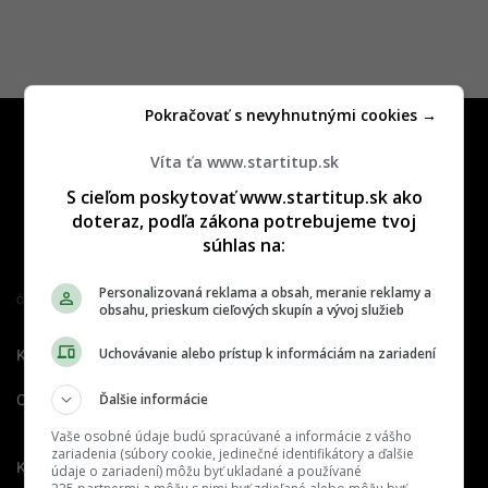
Pokračovať s nevyhnutnými cookies →
Víta ťa www.startitup.sk
S cieľom poskytovať www.startitup.sk ako
doteraz, podľa zákona potrebujeme tvoj
súhlas na:
Personalizovaná reklama a obsah, meranie reklamy a
Člen združenia IAB Slovakia
obsahu, prieskum cieľových skupín a vývoj služieb
Uchovávanie alebo prístup k informáciám na zariadení
Kontakt
Inzercia
Cenník
Ďalšie informácie
O nás
Redakcia
Nahlásiť
chybu
Vaše osobné údaje budú spracúvané a informácie z vášho
zariadenia (súbory cookie, jedinečné identifikátory a ďalšie
Kariéra
údaje o zariadení) môžu byť ukladané a používané