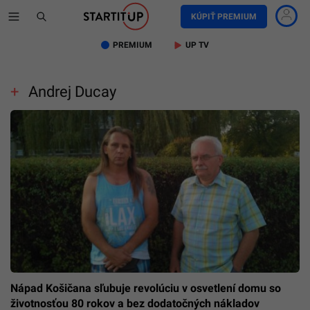
KÚPIŤ PREMIUM
PREMIUM
UP TV
Andrej Ducay
Nápad Košičana sľubuje revolúciu v osvetlení domu so
životnosťou 80 rokov a bez dodatočných nákladov