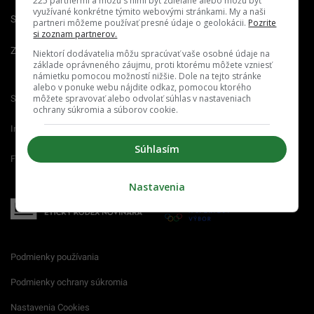
225 partnermi a môžu s nimi byť zdieľané alebo môžu byť
využívané konkrétne týmito webovými stránkami. My a naši
Spravovať notifikácie
partneri môžeme používať presné údaje o geolokácii.
Pozrite
si zoznam partnerov.
Zrušiť predplatné
Niektorí dodávatelia môžu spracúvať vaše osobné údaje na
základe oprávneného záujmu, proti ktorému môžete vzniesť
námietku pomocou možností nižšie. Dole na tejto stránke
alebo v ponuke webu nájdite odkaz, pomocou ktorého
môžete spravovať alebo odvolať súhlas v nastaveniach
Startitup.sk
Fontech.sk
Odzadu.sk
ochrany súkromia a súborov cookie.
Interez.sk
Emefka.sk
Receptik.sk
Súhlasím
Femm.sk
Nastavenia
Podmienky používania
Podmienky ochrany súkromia
Nastavenia Cookies