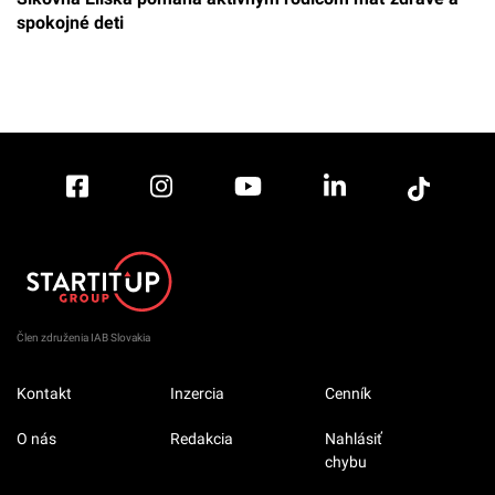
spokojné deti
Člen združenia IAB Slovakia
Kontakt
Inzercia
Cenník
O nás
Redakcia
Nahlásiť
chybu