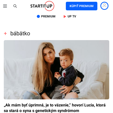
KÚPIŤ PREMIUM
PREMIUM
UP TV
bábätko
„Ak mám byť úprimná, je to väzenie,“ hovorí Lucia, ktorá
sa stará o syna s genetickým syndrómom