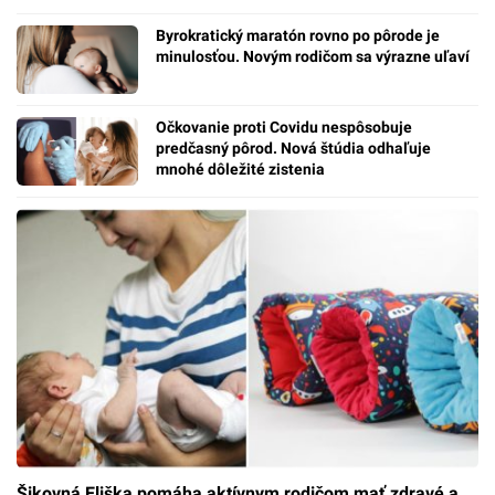
Byrokratický maratón rovno po pôrode je
minulosťou. Novým rodičom sa výrazne uľaví
Očkovanie proti Covidu nespôsobuje
predčasný pôrod. Nová štúdia odhaľuje
mnohé dôležité zistenia
Šikovná Eliška pomáha aktívnym rodičom mať zdravé a