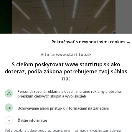
Pokračovať s nevyhnutnými cookies →
Víta ťa www.startitup.sk
S cieľom poskytovať www.startitup.sk ako
doteraz, podľa zákona potrebujeme tvoj súhlas
na:
Personalizovaná reklama a obsah, meranie reklamy a obsahu,
prieskum cieľových skupín a vývoj služieb
Uchovávanie alebo prístup k informáciám na zariadení
e donútiť jesť chrobáky a zamoriť rakovinou
Ďalšie informácie
Vaše osobné údaje budú spracúvané a informácie z vášho zariadenia