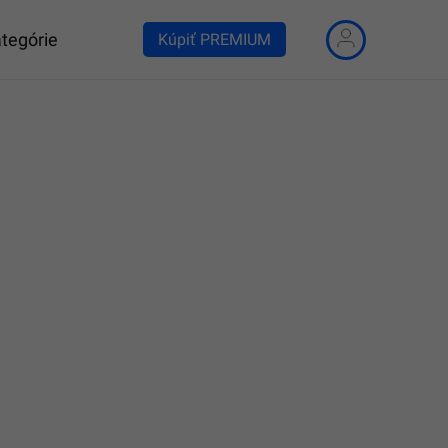
tegórie
Kúpiť PREMIUM