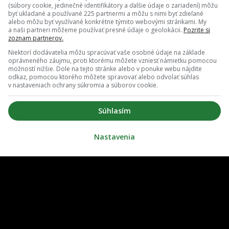
(súbory cookie, jedinečné identifikátory a ďalšie údaje o zariadení) môžu
byť ukladané a používané 225 partnermi a môžu s nimi byť zdieľané
alebo môžu byť využívané konkrétne týmito webovými stránkami. My
a naši partneri môžeme používať presné údaje o geolokácii.
Pozrite si
zoznam partnerov.
Niektorí dodávatelia môžu spracúvať vaše osobné údaje na základe
oprávneného záujmu, proti ktorému môžete vzniesť námietku pomocou
možností nižšie. Dole na tejto stránke alebo v ponuke webu nájdite
odkaz, pomocou ktorého môžete spravovať alebo odvolať súhlas
v nastaveniach ochrany súkromia a súborov cookie.
O nás
Redakcia
Súhlasím
ovať notifikácie
Zrušiť predplatné
Nastavenia