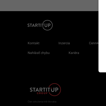
Kontakt
Inzercia
Cenník
Nahlásiť chybu
Kariéra
Sprav
Člen združenia IAB Slovakia