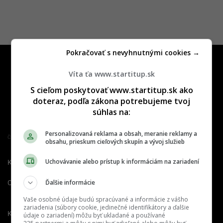
Pokračovať s nevyhnutnými cookies →
Víta ťa www.startitup.sk
S cieľom poskytovať www.startitup.sk ako
doteraz, podľa zákona potrebujeme tvoj
súhlas na:
Personalizovaná reklama a obsah, meranie reklamy a
Člen združenia IAB Slovakia
obsahu, prieskum cieľových skupín a vývoj služieb
Uchovávanie alebo prístup k informáciám na zariadení
Kontakt
Inzercia
Cenník
Ďalšie informácie
O nás
Redakcia
Nahlásiť
chybu
Vaše osobné údaje budú spracúvané a informácie z vášho
zariadenia (súbory cookie, jedinečné identifikátory a ďalšie
Kariéra
údaje o zariadení) môžu byť ukladané a používané