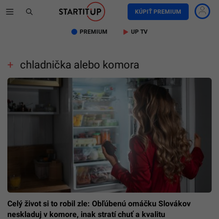
KÚPIŤ PREMIUM
PREMIUM
UP TV
chladnička alebo komora
Celý život si to robil zle: Obľúbenú omáčku Slovákov
neskladuj v komore, inak stratí chuť a kvalitu