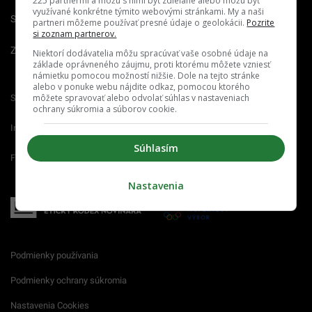
225 partnermi a môžu s nimi byť zdieľané alebo môžu byť
využívané konkrétne týmito webovými stránkami. My a naši
Spravovať notifikácie
partneri môžeme používať presné údaje o geolokácii.
Pozrite
si zoznam partnerov.
Zrušiť predplatné
Niektorí dodávatelia môžu spracúvať vaše osobné údaje na
základe oprávneného záujmu, proti ktorému môžete vzniesť
námietku pomocou možností nižšie. Dole na tejto stránke
alebo v ponuke webu nájdite odkaz, pomocou ktorého
môžete spravovať alebo odvolať súhlas v nastaveniach
Startitup.sk
Fontech.sk
Odzadu.sk
ochrany súkromia a súborov cookie.
Interez.sk
Emefka.sk
Receptik.sk
Súhlasím
Femm.sk
Nastavenia
Podmienky používania
Podmienky ochrany súkromia
Nastavenia Cookies